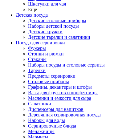
Шкатулки для чая
Ещё
Детская посуда
Детские столовые приборы
Наборы детской посуды
Детские кружки
Детские тарелки и салатники
Посуда для сервировки
Фужеры
Стопки и рюмки
Стаканы
Наборы посуды и столовые сервизы
Тарелки
Предметы сервировки
Столовые приборы
Графины, декантеры и штофы
Вазы для фруктов и конфетницы
Масленки и емкости для сыра
Салатники
Диспенсеры для напитков
Деревянная сервировочная посуда
Наборы для воды
Сервировочные блюда
Менажницы
Мармиты