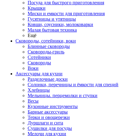
Посуда для быстрого приготовления
Крышки
Миски и емкости для приготовления
Гусятницы и утятницы
Ковши, соусники, молоковарки
Малая бытовая техника
Ещё
Сковороды, сотейники, воки
Блинные сковороды
Сковороды-гриль
Сотейники
Сковороды
Воки
Аксессуары для кухни
Разделочные доски
Солонки, перечницы и ёмкости для специй
Хлебницы
Мельницы. перцемолки и ступки
Весы
Кухонные инструменты
Барные аксессуары
Терки и овощерезки
Дуршлаги и сита
Сушилки для посуды
Мелочи для кухни