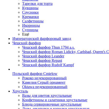
Тарелки для торта
Кувшины
Соусники
Креманки
Салфетницы
Икорницы
Супницы
Ещё
Императорский фарфоровый завод
Чешский фарфор
Чешский фарфор Thun 1794 a.s.
Чешский фарфор Roman Lidicky, Carlsbad, Queen's 
Чешский фарфор Leander
Чешский фарфор Repast
Чешский фарфор Rudolf Kampf
Польский фарфор Сmielow
Рококо недекорированный
Камелия Серый орнамент
Oktawa недекорированный
Хрусталь
Вазы для цветов хрустальные
Конфетницы и салатники хрустальные
Блюда сервировочные хрустальные
Дозы, шкатулки и копилки хрустальные