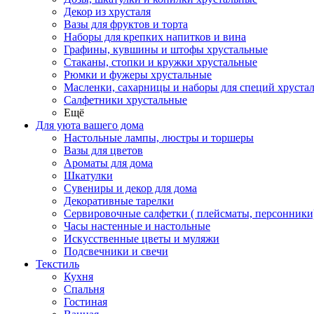
Декор из хрусталя
Вазы для фруктов и торта
Наборы для крепких напитков и вина
Графины, кувшины и штофы хрустальные
Стаканы, стопки и кружки хрустальные
Рюмки и фужеры хрустальные
Масленки, сахарницы и наборы для специй хруста
Салфетники хрустальные
Ещё
Для уюта вашего дома
Настольные лампы, люстры и торшеры
Вазы для цветов
Ароматы для дома
Шкатулки
Сувениры и декор для дома
Декоративные тарелки
Сервировочные салфетки ( плейсматы, персонники
Часы настенные и настольные
Искусственные цветы и муляжи
Подсвечники и свечи
Текстиль
Кухня
Спальня
Гостиная