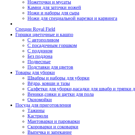
Ножеточки и мусаты
Камни для заточки ножей
Ножи и наборы для сыра
Ножи для специальной нарезки и карвинга
Специи Royal Field
Горшки цветочные и кашпо
С автополивом
С посадочным горшком
С поддоном
Без поддона
Подвесные
Подставки для цветов
Товары для уборки
Швабры и наборы для уборки
Вёдра, ковши и тазы
Салфетки для уборки,насадки для швабр и тряпки 
Веники,совки и щетки для пола
Окномойки
Посуда для приготовления
Тажины
Кастрюли
Мантоварки и пароварки
Скороварки и соковарки
Выпечка и запекание