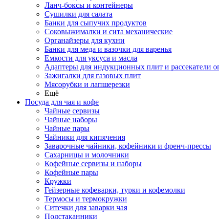
Ланч-боксы и контейнеры
Сушилки для салата
Банки для сыпучих продуктов
Соковыжималки и сита механические
Органайзеры для кухни
Банки для меда и вазочки для варенья
Емкости для уксуса и масла
Адаптеры для индукционных плит и рассекатели о
Зажигалки для газовых плит
Мясорубки и лапшерезки
Ещё
Посуда для чая и кофе
Чайные сервизы
Чайные наборы
Чайные пары
Чайники для кипячения
Заварочные чайники, кофейники и френч-прессы
Сахарницы и молочники
Кофейные сервизы и наборы
Кофейные пары
Кружки
Гейзерные кофеварки, турки и кофемолки
Термосы и термокружки
Ситечки для заварки чая
Подстаканники