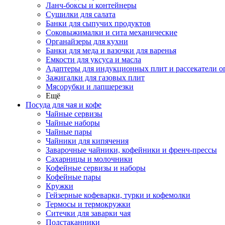
Ланч-боксы и контейнеры
Сушилки для салата
Банки для сыпучих продуктов
Соковыжималки и сита механические
Органайзеры для кухни
Банки для меда и вазочки для варенья
Емкости для уксуса и масла
Адаптеры для индукционных плит и рассекатели о
Зажигалки для газовых плит
Мясорубки и лапшерезки
Ещё
Посуда для чая и кофе
Чайные сервизы
Чайные наборы
Чайные пары
Чайники для кипячения
Заварочные чайники, кофейники и френч-прессы
Сахарницы и молочники
Кофейные сервизы и наборы
Кофейные пары
Кружки
Гейзерные кофеварки, турки и кофемолки
Термосы и термокружки
Ситечки для заварки чая
Подстаканники