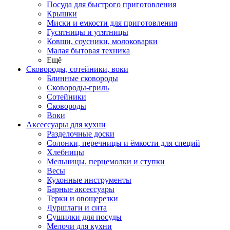
Посуда для быстрого приготовления
Крышки
Миски и емкости для приготовления
Гусятницы и утятницы
Ковши, соусники, молоковарки
Малая бытовая техника
Ещё
Сковороды, сотейники, воки
Блинные сковороды
Сковороды-гриль
Сотейники
Сковороды
Воки
Аксессуары для кухни
Разделочные доски
Солонки, перечницы и ёмкости для специй
Хлебницы
Мельницы. перцемолки и ступки
Весы
Кухонные инструменты
Барные аксессуары
Терки и овощерезки
Дуршлаги и сита
Сушилки для посуды
Мелочи для кухни