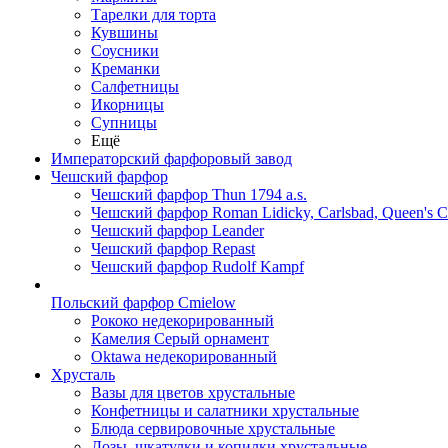
Тарелки для торта
Кувшины
Соусники
Креманки
Салфетницы
Икорницы
Супницы
Ещё
Императорский фарфоровый завод
Чешский фарфор
Чешский фарфор Thun 1794 a.s.
Чешский фарфор Roman Lidicky, Carlsbad, Queen's 
Чешский фарфор Leander
Чешский фарфор Repast
Чешский фарфор Rudolf Kampf
Польский фарфор Сmielow
Рококо недекорированный
Камелия Серый орнамент
Oktawa недекорированный
Хрусталь
Вазы для цветов хрустальные
Конфетницы и салатники хрустальные
Блюда сервировочные хрустальные
Дозы, шкатулки и копилки хрустальные