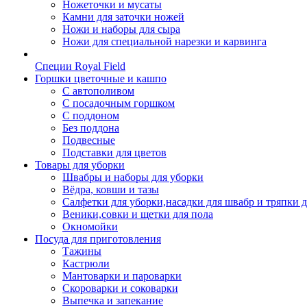
Ножеточки и мусаты
Камни для заточки ножей
Ножи и наборы для сыра
Ножи для специальной нарезки и карвинга
Специи Royal Field
Горшки цветочные и кашпо
С автополивом
С посадочным горшком
С поддоном
Без поддона
Подвесные
Подставки для цветов
Товары для уборки
Швабры и наборы для уборки
Вёдра, ковши и тазы
Салфетки для уборки,насадки для швабр и тряпки 
Веники,совки и щетки для пола
Окномойки
Посуда для приготовления
Тажины
Кастрюли
Мантоварки и пароварки
Скороварки и соковарки
Выпечка и запекание