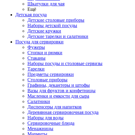
Шкатулки для чая
Ещё
Детская посуда
Детские столовые приборы
Наборы детской посуды
Детские кружки
Детские тарелки и салатники
Посуда для сервировки
Фужеры
Стопки и рюмки
Стаканы
Наборы посуды и столовые сервизы
Тарелки
Предметы сервировки
Столовые приборы
Графины, декантеры и штофы
Вазы для фруктов и конфетницы
Масленки и емкости для сыра
Салатники
Диспенсеры для напитков
Деревянная сервировочная посуда
Наборы для воды
Сервировочные блюда
Менажницы
Мармиты