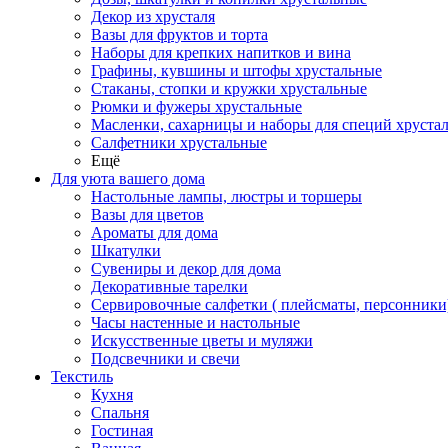
Декор из хрусталя
Вазы для фруктов и торта
Наборы для крепких напитков и вина
Графины, кувшины и штофы хрустальные
Стаканы, стопки и кружки хрустальные
Рюмки и фужеры хрустальные
Масленки, сахарницы и наборы для специй хруста
Салфетники хрустальные
Ещё
Для уюта вашего дома
Настольные лампы, люстры и торшеры
Вазы для цветов
Ароматы для дома
Шкатулки
Сувениры и декор для дома
Декоративные тарелки
Сервировочные салфетки ( плейсматы, персонники
Часы настенные и настольные
Искусственные цветы и муляжи
Подсвечники и свечи
Текстиль
Кухня
Спальня
Гостиная