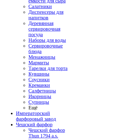
емкости для сыра
Салатники
Диспенсеры для
напитков
Деревянная
сервировочная
посуда
Наборы для воды
Сервировочные
блюда
Менажницы
Мармиты
Тарелки для торта
Кувшины
Соусники
Креманки
Салфетницы
Икорницы
Супницы
Ещё
Императорский
фарфоровый завод
Чешский фарфор
Чешский фарфор
Thun 1794 a.s.