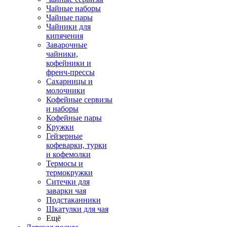
Чайные наборы
Чайные пары
Чайники для
кипячения
Заварочные
чайники,
кофейники и
френч-прессы
Сахарницы и
молочники
Кофейные сервизы
и наборы
Кофейные пары
Кружки
Гейзерные
кофеварки, турки
и кофемолки
Термосы и
термокружки
Ситечки для
заварки чая
Подстаканники
Шкатулки для чая
Ещё