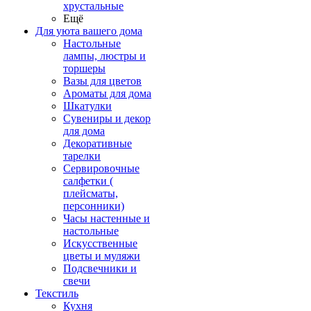
хрустальные
Ещё
Для уюта вашего дома
Настольные
лампы, люстры и
торшеры
Вазы для цветов
Ароматы для дома
Шкатулки
Сувениры и декор
для дома
Декоративные
тарелки
Сервировочные
салфетки (
плейсматы,
персонники)
Часы настенные и
настольные
Искусственные
цветы и муляжи
Подсвечники и
свечи
Текстиль
Кухня