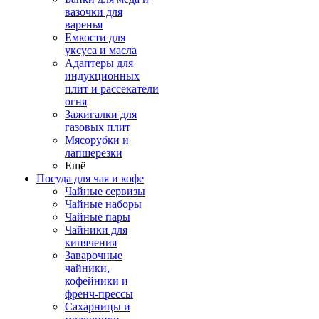
вазочки для
варенья
Емкости для
уксуса и масла
Адаптеры для
индукционных
плит и рассекатели
огня
Зажигалки для
газовых плит
Мясорубки и
лапшерезки
Ещё
Посуда для чая и кофе
Чайные сервизы
Чайные наборы
Чайные пары
Чайники для
кипячения
Заварочные
чайники,
кофейники и
френч-прессы
Сахарницы и