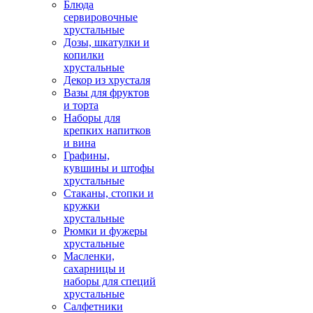
Блюда
сервировочные
хрустальные
Дозы, шкатулки и
копилки
хрустальные
Декор из хрусталя
Вазы для фруктов
и торта
Наборы для
крепких напитков
и вина
Графины,
кувшины и штофы
хрустальные
Стаканы, стопки и
кружки
хрустальные
Рюмки и фужеры
хрустальные
Масленки,
сахарницы и
наборы для специй
хрустальные
Салфетники