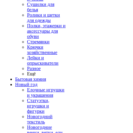
Сушилки для
белья
Ролики и щетки
для одежды
Полки, этажерки и
аксессуары для
обуви
Стремянки
Крючки
хозяйственные
Лейки и
опрыскиватели
Разное
Ещё
Бытовая химия
Новый год
Елочные игрушки
и украшения
Статуэтки,
игрушки и
фигурки
Новогодний
текстиль
Новогодние
венки, ветки, ели