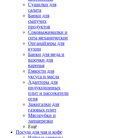
Сушилки для
салата
Банки для
сыпучих
продуктов
Соковыжималки и
сита механические
Органайзеры для
кухни
Банки для меда и
вазочки для
варенья
Емкости для
уксуса и масла
Адаптеры для
индукционных
плит и рассекатели
огня
Зажигалки для
газовых плит
Мясорубки и
лапшерезки
Ещё
Посуда для чая и кофе
Чайные сервизы