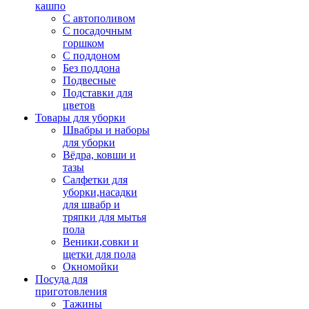
кашпо
С автополивом
С посадочным
горшком
С поддоном
Без поддона
Подвесные
Подставки для
цветов
Товары для уборки
Швабры и наборы
для уборки
Вёдра, ковши и
тазы
Салфетки для
уборки,насадки
для швабр и
тряпки для мытья
пола
Веники,совки и
щетки для пола
Окномойки
Посуда для
приготовления
Тажины