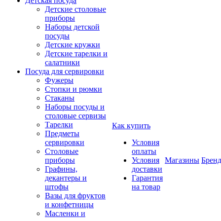
Детская посуда
Детские столовые
приборы
Наборы детской
посуды
Детские кружки
Детские тарелки и
салатники
Посуда для сервировки
Фужеры
Стопки и рюмки
Стаканы
Наборы посуды и
столовые сервизы
Тарелки
Как купить
Предметы
сервировки
Условия
Столовые
оплаты
приборы
Условия
Магазины
Брен
Графины,
доставки
декантеры и
Гарантия
штофы
на товар
Вазы для фруктов
и конфетницы
Масленки и