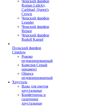
Чешский фарфор
Roman Lidicky,
Carlsbad, Queen's
Crown
Чешский фарфор
Leander
Чешский фарфор
Repast
Чешский фарфор
Rudolf Kampf
Польский фарфор
Сmielow
Рококо
недекорированный
Камелия Серый
орнамент
Oktawa
недекорированный
Хрусталь
Вазы для цветов
хрустальные
Конфетницы и
салатники
хрустальные