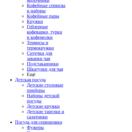
молочники
Кофейные сервизы
и наборы
Кофейные пары
Кружки
Гейзерные
кофеварки, турки
и кофемолки
Термосы и
термокружки
Ситечки для
заварки чая
Подстаканники
Шкатулки для чая
Ещё
Детская посуда
Детские столовые
приборы
Наборы детской
посуды
Детские кружки
Детские тарелки и
салатники
Посуда для сервировки
Фужеры