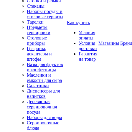
Стопки и рюмки
Стаканы
Наборы посуды и
столовые сервизы
Тарелки
Как купить
Предметы
сервировки
Условия
Столовые
оплаты
приборы
Условия
Магазины
Брен
Графины,
доставки
декантеры и
Гарантия
штофы
на товар
Вазы для фруктов
и конфетницы
Масленки и
емкости для сыра
Салатники
Диспенсеры для
напитков
Деревянная
сервировочная
посуда
Наборы для воды
Сервировочные
блюда