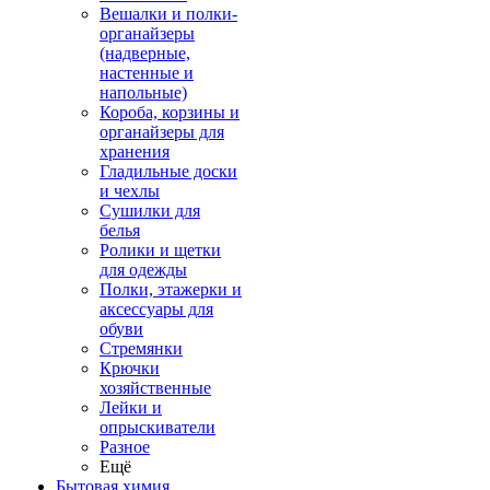
Вешалки и полки-
органайзеры
(надверные,
настенные и
напольные)
Короба, корзины и
органайзеры для
хранения
Гладильные доски
и чехлы
Сушилки для
белья
Ролики и щетки
для одежды
Полки, этажерки и
аксессуары для
обуви
Стремянки
Крючки
хозяйственные
Лейки и
опрыскиватели
Разное
Ещё
Бытовая химия