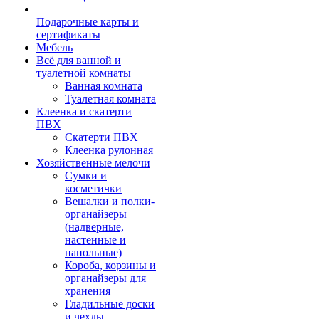
Подарочные карты и
сертификаты
Мебель
Всё для ванной и
туалетной комнаты
Ванная комната
Туалетная комната
Клеенка и скатерти
ПВХ
Скатерти ПВХ
Клеенка рулонная
Хозяйственные мелочи
Сумки и
косметички
Вешалки и полки-
органайзеры
(надверные,
настенные и
напольные)
Короба, корзины и
органайзеры для
хранения
Гладильные доски
и чехлы