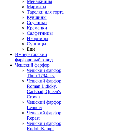
Менажницы
Мармиты
Тарелки для торта
Кувшины
Соусники
Креманки
Салфетницы
Икорницы
Супницы
Ещё
Императорский
фарфоровый завод
Чешский фарфор
Чешский фарфор
Thun 1794 a.s.
Чешский фарфор
Roman Lidicky,
Carlsbad, Queen's
Crown
Чешский фарфор
Leander
Чешский фарфор
Repast
Чешский фарфор
Rudolf Kampf