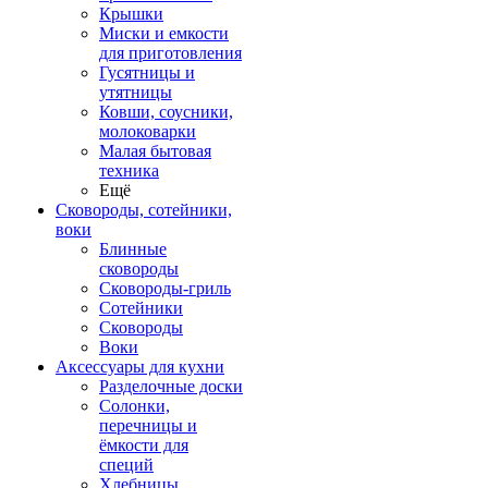
Крышки
Миски и емкости
для приготовления
Гусятницы и
утятницы
Ковши, соусники,
молоковарки
Малая бытовая
техника
Ещё
Сковороды, сотейники,
воки
Блинные
сковороды
Сковороды-гриль
Сотейники
Сковороды
Воки
Аксессуары для кухни
Разделочные доски
Солонки,
перечницы и
ёмкости для
специй
Хлебницы