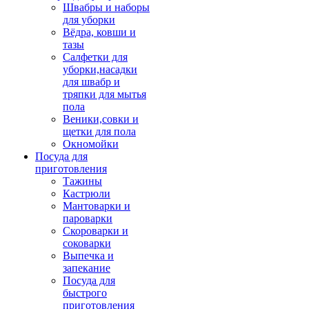
Швабры и наборы
для уборки
Вёдра, ковши и
тазы
Салфетки для
уборки,насадки
для швабр и
тряпки для мытья
пола
Веники,совки и
щетки для пола
Окномойки
Посуда для
приготовления
Тажины
Кастрюли
Мантоварки и
пароварки
Скороварки и
соковарки
Выпечка и
запекание
Посуда для
быстрого
приготовления