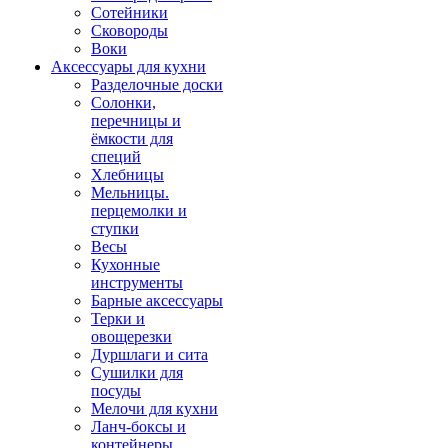
Сотейники
Сковороды
Воки
Аксессуары для кухни
Разделочные доски
Солонки,
перечницы и
ёмкости для
специй
Хлебницы
Мельницы.
перцемолки и
ступки
Весы
Кухонные
инструменты
Барные аксессуары
Терки и
овощерезки
Дуршлаги и сита
Сушилки для
посуды
Мелочи для кухни
Ланч-боксы и
контейнеры