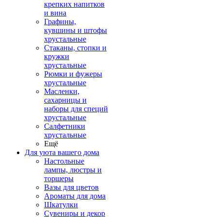
крепких напитков
и вина
Графины,
кувшины и штофы
хрустальные
Стаканы, стопки и
кружки
хрустальные
Рюмки и фужеры
хрустальные
Масленки,
сахарницы и
наборы для специй
хрустальные
Салфетники
хрустальные
Ещё
Для уюта вашего дома
Настольные
лампы, люстры и
торшеры
Вазы для цветов
Ароматы для дома
Шкатулки
Сувениры и декор