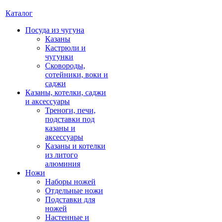
Каталог
Посуда из чугуна
Казаны
Кастрюли и
чугунки
Сковороды,
сотейники, воки и
саджи
Казаны, котелки, саджи
и аксессуары
Треноги, печи,
подставки под
казаны и
аксессуары
Казаны и котелки
из литого
алюминия
Ножи
Наборы ножей
Отдельные ножи
Подставки для
ножей
Настенные и