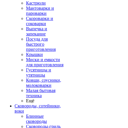
Кастрюли
Мантоварки и
пароварки
Скороварки и
соковарки
Выпечка и
запекание
Посуда для
быстрого
приготовления
Крышки
Миски и емкости
для приготовления
Гусятницы и
утятницы
Ковши, соусники,
молоковарки
Малая бытовая
техника
Ещё
Сковороды, сотейники,
воки
Блинные
сковороды
Сковороды-гриль