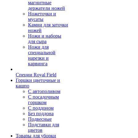
магнитные
держатели ножей
Ножеточки и
мусаты
Камни для заточки
ножей
Ножи и наборы
для сыра
Ножи для
специальной
нарезки и
карвинга
Специи Royal Field
Горшки цветочные и
кашпо
С автополивом
С посадочным
горшком
С поддоном
Без поддона
Подвесные
Подставки для
цветов
Товары для уборки