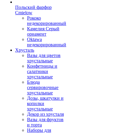
Польский фарфор
Сmielow
Рококо
недекорированный
Камелия Серый
орнамент
Oktawa
недекорированный
Хрусталь
Вазы для цветов
хрустальные
Конфетницы и
салатники
хрустальные
Блюда
сервировочные
хрустальные
Дозы, шкатулки и
копилки
хрустальные
Декор из хрусталя
Вазы для фруктов
и торта
Наборы для