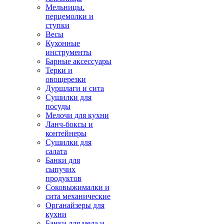
Мельницы.
перцемолки и
ступки
Весы
Кухонные
инструменты
Барные аксессуары
Терки и
овощерезки
Дуршлаги и сита
Сушилки для
посуды
Мелочи для кухни
Ланч-боксы и
контейнеры
Сушилки для
салата
Банки для
сыпучих
продуктов
Соковыжималки и
сита механические
Органайзеры для
кухни
Банки для меда и