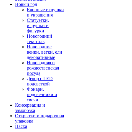
Новый год
Елочные игрушки
и украшения
Статуэтки,
игрушки и
фигурки
Новогодний
текстиль
Новогодние
венки, ветки, ели
декоративные
Новогодняя и
рождественская
посуда
Декор с LED
подсветкой
Фонари,
подсвечники и
свечи
Консервация и
заморозка
Открытки и подарочная
упаковка
Пасха