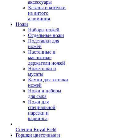
аксессуары
Казаны и котелки
из литого
алюминия
Ножи
Наборы ножей
Отдельные ножи
Подставки для
ножей
Настенные и
магнитные
держатели ножей
Ножеточки и
мусаты
Камни для заточки
ножей
Ножи и наборы
для сыра
Ножи для
специальной
нарезки и
карвинга
Специи Royal Field
Горшки цветочные и