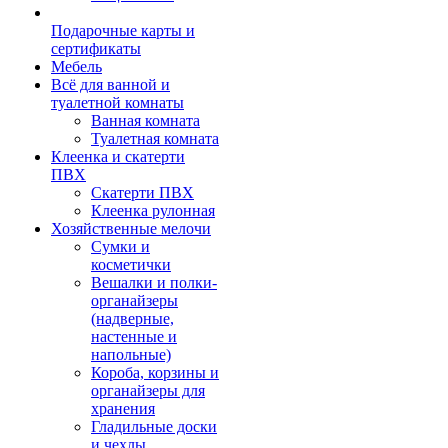
Подарочные карты и
сертификаты
Мебель
Всё для ванной и
туалетной комнаты
Ванная комната
Туалетная комната
Клеенка и скатерти
ПВХ
Скатерти ПВХ
Клеенка рулонная
Хозяйственные мелочи
Сумки и
косметички
Вешалки и полки-
органайзеры
(надверные,
настенные и
напольные)
Короба, корзины и
органайзеры для
хранения
Гладильные доски
и чехлы