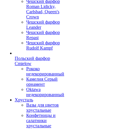
Чешский фарфор
Roman Lidicky,
Carlsbad, Queen's
Crown
Чешский фарфор
Leander
Чешский фарфор
Repast
Чешский фарфор
Rudolf Kampf
Польский фарфор
Сmielow
Рококо
недекорированный
Камелия Серый
орнамент
Oktawa
недекорированный
Хрусталь
Вазы для цветов
хрустальные
Конфетницы и
салатники
хрустальные