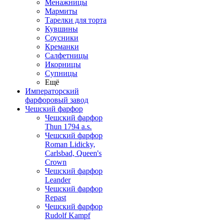
Менажницы
Мармиты
Тарелки для торта
Кувшины
Соусники
Креманки
Салфетницы
Икорницы
Супницы
Ещё
Императорский
фарфоровый завод
Чешский фарфор
Чешский фарфор
Thun 1794 a.s.
Чешский фарфор
Roman Lidicky,
Carlsbad, Queen's
Crown
Чешский фарфор
Leander
Чешский фарфор
Repast
Чешский фарфор
Rudolf Kampf