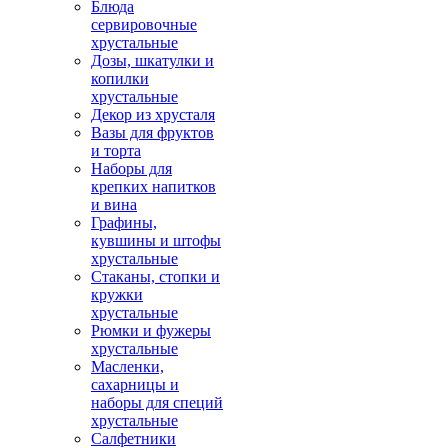
Блюда
сервировочные
хрустальные
Дозы, шкатулки и
копилки
хрустальные
Декор из хрусталя
Вазы для фруктов
и торта
Наборы для
крепких напитков
и вина
Графины,
кувшины и штофы
хрустальные
Стаканы, стопки и
кружки
хрустальные
Рюмки и фужеры
хрустальные
Масленки,
сахарницы и
наборы для специй
хрустальные
Салфетники