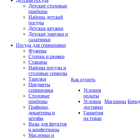
Детская посуда
Детские столовые
приборы
Наборы детской
посуды
Детские кружки
Детские тарелки и
салатники
Посуда для сервировки
Фужеры
Стопки и рюмки
Стаканы
Наборы посуды и
столовые сервизы
Тарелки
Как купить
Предметы
сервировки
Условия
Столовые
оплаты
приборы
Условия
Магазины
Брен
Графины,
доставки
декантеры и
Гарантия
штофы
на товар
Вазы для фруктов
и конфетницы
Масленки и