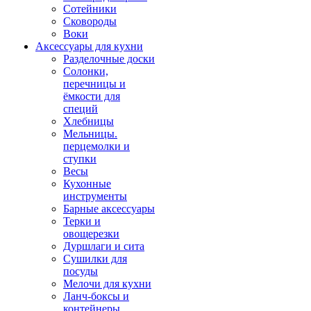
Сотейники
Сковороды
Воки
Аксессуары для кухни
Разделочные доски
Солонки,
перечницы и
ёмкости для
специй
Хлебницы
Мельницы.
перцемолки и
ступки
Весы
Кухонные
инструменты
Барные аксессуары
Терки и
овощерезки
Дуршлаги и сита
Сушилки для
посуды
Мелочи для кухни
Ланч-боксы и
контейнеры