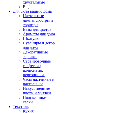
хрустальные
Ещё
Для уюта вашего дома
Настольные
лампы, люстры и
торшеры
Вазы для цветов
Ароматы для дома
Шкатулки
Сувениры и декор
для дома
Декоративные
тарелки
Сервировочные
салфетки (
плейсматы,
персонники)
Часы настенные и
настольные
Искусственные
цветы и муляжи
Подсвечники и
свечи
Текстиль
Кухня