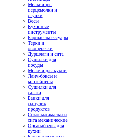
Мельницы.
перцемолки и
ступки
Весы
Кухонные
инструменты
Барные аксессуары
Терки и
овощерезки
Дуршлаги и сита
Сушилки для
посуды
Мелочи для кухни
Ланч-боксы и
контейнеры
Сушилки для
салата
Банки для
сыпучих
продуктов
Соковыжималки и
сита механические
Органайзеры для
кухни
Банки для меда и