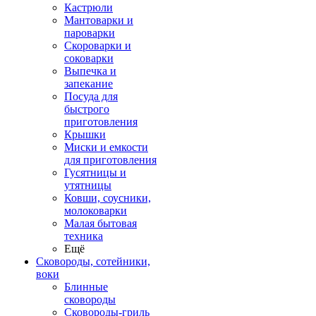
Кастрюли
Мантоварки и
пароварки
Скороварки и
соковарки
Выпечка и
запекание
Посуда для
быстрого
приготовления
Крышки
Миски и емкости
для приготовления
Гусятницы и
утятницы
Ковши, соусники,
молоковарки
Малая бытовая
техника
Ещё
Сковороды, сотейники,
воки
Блинные
сковороды
Сковороды-гриль