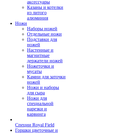
аксессуары
Казаны и котелки
из литого
алюминия
Ножи
Наборы ножей
Отдельные ножи
Подставки для
ножей
Настенные и
магнитные
держатели ножей
Ножеточки и
мусаты
Камни для заточки
ножей
Ножи и наборы
для сыра
Ножи для
специальной
нарезки и
карвинга
Специи Royal Field
Горшки цветочные и