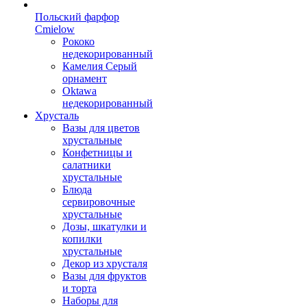
Польский фарфор
Сmielow
Рококо
недекорированный
Камелия Серый
орнамент
Oktawa
недекорированный
Хрусталь
Вазы для цветов
хрустальные
Конфетницы и
салатники
хрустальные
Блюда
сервировочные
хрустальные
Дозы, шкатулки и
копилки
хрустальные
Декор из хрусталя
Вазы для фруктов
и торта
Наборы для