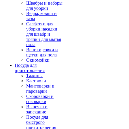
Швабры и наборы
для уборки
Вёдра, ковши и
тазы
Салфетки для
уборки,насадки
для швабр и
тряпки для мытья
пола
Веники,совки и
щетки для пола
Окномойки
Посуда для
приготовления
Тажины
Кастрюли
Мантоварки и
пароварки
Скороварки и
соковарки
Выпечка и
запекание
Посуда для
быстрого
приготовления