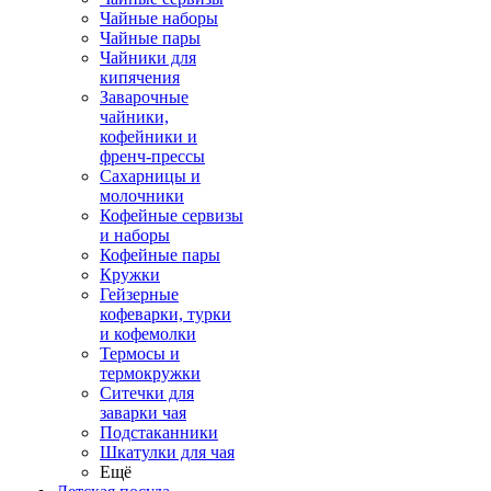
Чайные наборы
Чайные пары
Чайники для
кипячения
Заварочные
чайники,
кофейники и
френч-прессы
Сахарницы и
молочники
Кофейные сервизы
и наборы
Кофейные пары
Кружки
Гейзерные
кофеварки, турки
и кофемолки
Термосы и
термокружки
Ситечки для
заварки чая
Подстаканники
Шкатулки для чая
Ещё