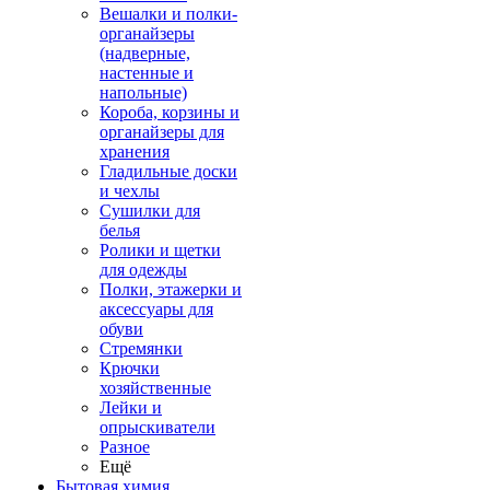
Вешалки и полки-
органайзеры
(надверные,
настенные и
напольные)
Короба, корзины и
органайзеры для
хранения
Гладильные доски
и чехлы
Сушилки для
белья
Ролики и щетки
для одежды
Полки, этажерки и
аксессуары для
обуви
Стремянки
Крючки
хозяйственные
Лейки и
опрыскиватели
Разное
Ещё
Бытовая химия