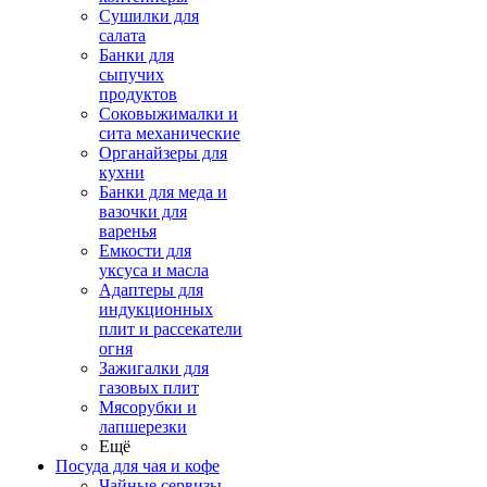
Сушилки для
салата
Банки для
сыпучих
продуктов
Соковыжималки и
сита механические
Органайзеры для
кухни
Банки для меда и
вазочки для
варенья
Емкости для
уксуса и масла
Адаптеры для
индукционных
плит и рассекатели
огня
Зажигалки для
газовых плит
Мясорубки и
лапшерезки
Ещё
Посуда для чая и кофе
Чайные сервизы