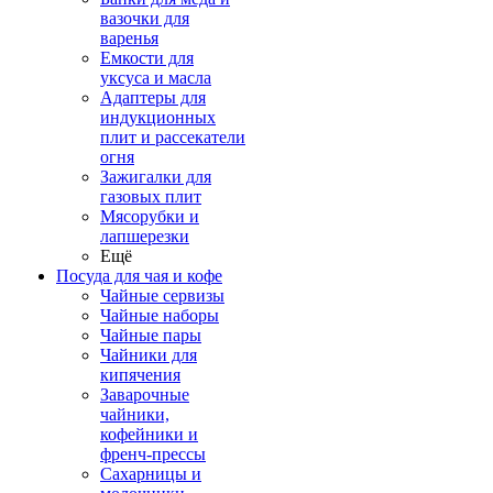
вазочки для
варенья
Емкости для
уксуса и масла
Адаптеры для
индукционных
плит и рассекатели
огня
Зажигалки для
газовых плит
Мясорубки и
лапшерезки
Ещё
Посуда для чая и кофе
Чайные сервизы
Чайные наборы
Чайные пары
Чайники для
кипячения
Заварочные
чайники,
кофейники и
френч-прессы
Сахарницы и