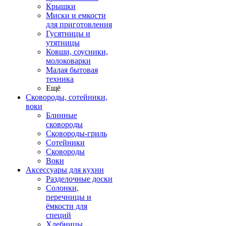
Крышки
Миски и емкости
для приготовления
Гусятницы и
утятницы
Ковши, соусники,
молоковарки
Малая бытовая
техника
Ещё
Сковороды, сотейники,
воки
Блинные
сковороды
Сковороды-гриль
Сотейники
Сковороды
Воки
Аксессуары для кухни
Разделочные доски
Солонки,
перечницы и
ёмкости для
специй
Хлебницы