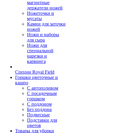
магнитные
держатели ножей
Ножеточки и
мусаты
Камни для заточки
ножей
Ножи и наборы
для сыра
Ножи для
специальной
нарезки и
карвинга
Специи Royal Field
Горшки цветочные и
кашпо
С автополивом
С посадочным
горшком
С поддоном
Без поддона
Подвесные
Подставки для
цветов
Товары для уборки