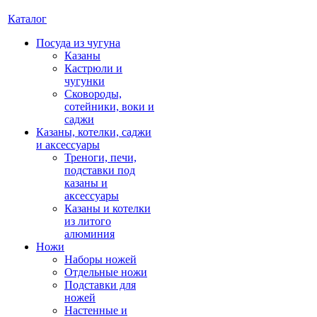
Каталог
Посуда из чугуна
Казаны
Кастрюли и
чугунки
Сковороды,
сотейники, воки и
саджи
Казаны, котелки, саджи
и аксессуары
Треноги, печи,
подставки под
казаны и
аксессуары
Казаны и котелки
из литого
алюминия
Ножи
Наборы ножей
Отдельные ножи
Подставки для
ножей
Настенные и