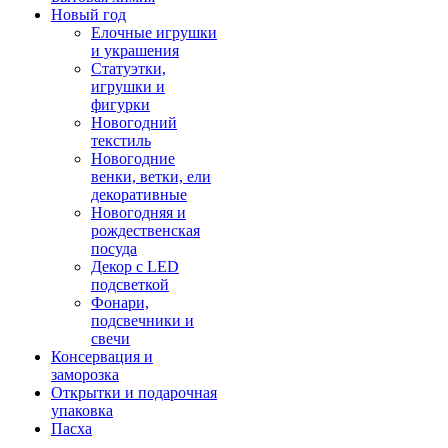
Новый год
Елочные игрушки
и украшения
Статуэтки,
игрушки и
фигурки
Новогодний
текстиль
Новогодние
венки, ветки, ели
декоративные
Новогодняя и
рождественская
посуда
Декор с LED
подсветкой
Фонари,
подсвечники и
свечи
Консервация и
заморозка
Открытки и подарочная
упаковка
Пасха