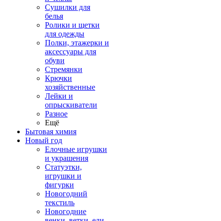
Сушилки для
белья
Ролики и щетки
для одежды
Полки, этажерки и
аксессуары для
обуви
Стремянки
Крючки
хозяйственные
Лейки и
опрыскиватели
Разное
Ещё
Бытовая химия
Новый год
Елочные игрушки
и украшения
Статуэтки,
игрушки и
фигурки
Новогодний
текстиль
Новогодние
венки, ветки, ели