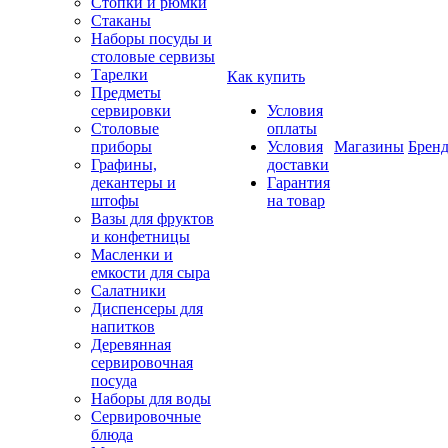
Стопки и рюмки
Стаканы
Наборы посуды и
столовые сервизы
Тарелки
Как купить
Предметы
сервировки
Условия
Столовые
оплаты
приборы
Условия
Магазины
Брен
Графины,
доставки
декантеры и
Гарантия
штофы
на товар
Вазы для фруктов
и конфетницы
Масленки и
емкости для сыра
Салатники
Диспенсеры для
напитков
Деревянная
сервировочная
посуда
Наборы для воды
Сервировочные
блюда