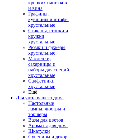
крепких напитков
и вина
Графины,
кувшины и штофы
хрустальные
Стаканы, стопки и
кружки
хрустальные
Рюмки и фужеры
хрустальные
Масленки,
сахарницы и
наборы для специй
хрустальные
Салфетники
хрустальные
Ещё
Для уюта вашего дома
Настольные
лампы, люстры и
торшеры
Вазы для цветов
Ароматы для дома
Шкатулки
Сувениры и декор