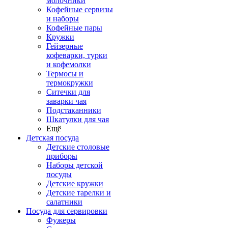
молочники
Кофейные сервизы
и наборы
Кофейные пары
Кружки
Гейзерные
кофеварки, турки
и кофемолки
Термосы и
термокружки
Ситечки для
заварки чая
Подстаканники
Шкатулки для чая
Ещё
Детская посуда
Детские столовые
приборы
Наборы детской
посуды
Детские кружки
Детские тарелки и
салатники
Посуда для сервировки
Фужеры