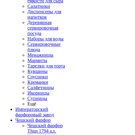
емкости для сыра
Салатники
Диспенсеры для
напитков
Деревянная
сервировочная
посуда
Наборы для воды
Сервировочные
блюда
Менажницы
Мармиты
Тарелки для торта
Кувшины
Соусники
Креманки
Салфетницы
Икорницы
Супницы
Ещё
Императорский
фарфоровый завод
Чешский фарфор
Чешский фарфор
Thun 1794 a.s.