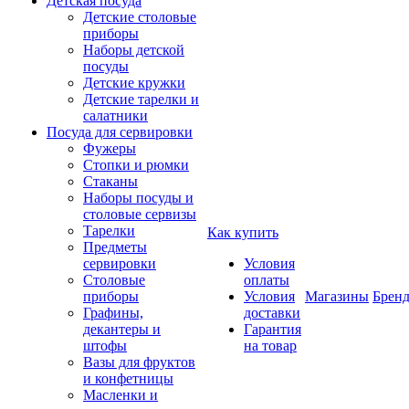
Детская посуда
Детские столовые
приборы
Наборы детской
посуды
Детские кружки
Детские тарелки и
салатники
Посуда для сервировки
Фужеры
Стопки и рюмки
Стаканы
Наборы посуды и
столовые сервизы
Тарелки
Как купить
Предметы
сервировки
Условия
Столовые
оплаты
приборы
Условия
Магазины
Брен
Графины,
доставки
декантеры и
Гарантия
штофы
на товар
Вазы для фруктов
и конфетницы
Масленки и