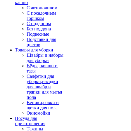
кашпо
С автополивом
С посадочным
горшком
С поддоном
Без поддона
Подвесные
Подставки для
цветов
Товары для уборки
Швабры и наборы
для уборки
Вёдра, ковши и
тазы
Салфетки для
уборки,насадки
для швабр и
тряпки для мытья
пола
Веники,совки и
щетки для пола
Окномойки
Посуда для
приготовления
Тажины