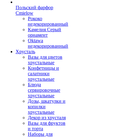
Польский фарфор
Сmielow
Рококо
недекорированный
Камелия Серый
орнамент
Oktawa
недекорированный
Хрусталь
Вазы для цветов
хрустальные
Конфетницы и
салатники
хрустальные
Блюда
сервировочные
хрустальные
Дозы, шкатулки и
копилки
хрустальные
Декор из хрусталя
Вазы для фруктов
и торта
Наборы для