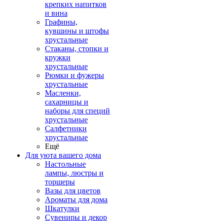
крепких напитков
и вина
Графины,
кувшины и штофы
хрустальные
Стаканы, стопки и
кружки
хрустальные
Рюмки и фужеры
хрустальные
Масленки,
сахарницы и
наборы для специй
хрустальные
Салфетники
хрустальные
Ещё
Для уюта вашего дома
Настольные
лампы, люстры и
торшеры
Вазы для цветов
Ароматы для дома
Шкатулки
Сувениры и декор