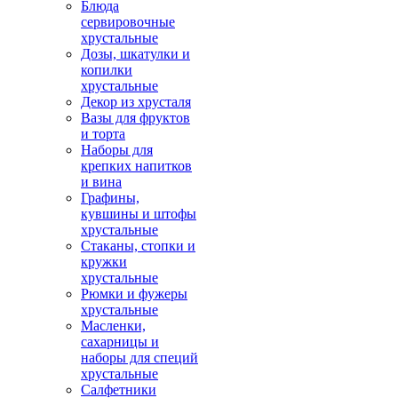
Блюда
сервировочные
хрустальные
Дозы, шкатулки и
копилки
хрустальные
Декор из хрусталя
Вазы для фруктов
и торта
Наборы для
крепких напитков
и вина
Графины,
кувшины и штофы
хрустальные
Стаканы, стопки и
кружки
хрустальные
Рюмки и фужеры
хрустальные
Масленки,
сахарницы и
наборы для специй
хрустальные
Салфетники