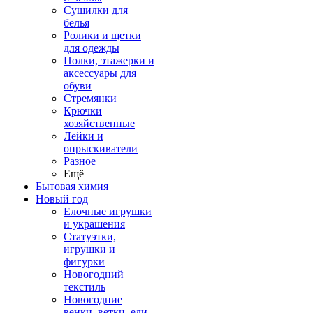
Сушилки для
белья
Ролики и щетки
для одежды
Полки, этажерки и
аксессуары для
обуви
Стремянки
Крючки
хозяйственные
Лейки и
опрыскиватели
Разное
Ещё
Бытовая химия
Новый год
Елочные игрушки
и украшения
Статуэтки,
игрушки и
фигурки
Новогодний
текстиль
Новогодние
венки, ветки, ели