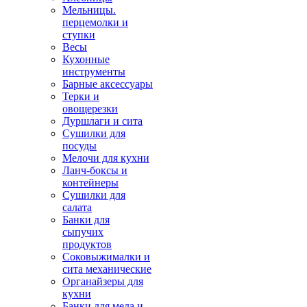
Мельницы.
перцемолки и
ступки
Весы
Кухонные
инструменты
Барные аксессуары
Терки и
овощерезки
Дуршлаги и сита
Сушилки для
посуды
Мелочи для кухни
Ланч-боксы и
контейнеры
Сушилки для
салата
Банки для
сыпучих
продуктов
Соковыжималки и
сита механические
Органайзеры для
кухни
Банки для меда и