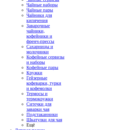
Чайные наборы
Чайные пары
Чайники для
кипячения
Заварочные
чайники,
кофейники и
френч-прессы
Сахарницы и
молочники
Кофейные сервизы
и наборы
Кофейные пары
Кружки
Гейзерные
кофеварки, турки
и кофемолки
Термосы и
термокружки
Ситечки для
заварки чая
Подстаканники
Шкатулки для чая
Ещё