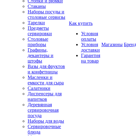
Стопки и рюмки
Стаканы
Наборы посуды и
столовые сервизы
Тарелки
Как купить
Предметы
сервировки
Условия
Столовые
оплаты
приборы
Условия
Магазины
Брен
Графины,
доставки
декантеры и
Гарантия
штофы
на товар
Вазы для фруктов
и конфетницы
Масленки и
емкости для сыра
Салатники
Диспенсеры для
напитков
Деревянная
сервировочная
посуда
Наборы для воды
Сервировочные
блюда