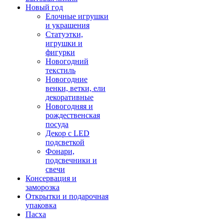
Новый год
Елочные игрушки
и украшения
Статуэтки,
игрушки и
фигурки
Новогодний
текстиль
Новогодние
венки, ветки, ели
декоративные
Новогодняя и
рождественская
посуда
Декор с LED
подсветкой
Фонари,
подсвечники и
свечи
Консервация и
заморозка
Открытки и подарочная
упаковка
Пасха