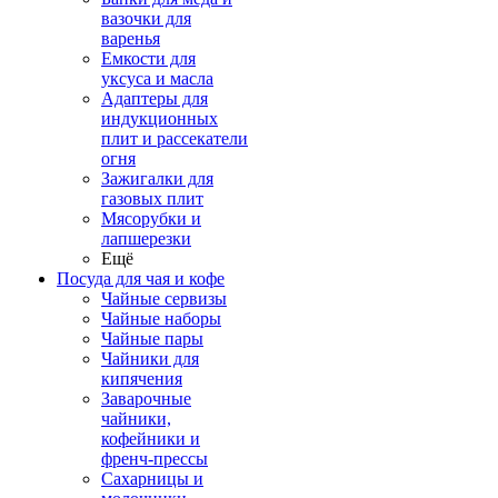
вазочки для
варенья
Емкости для
уксуса и масла
Адаптеры для
индукционных
плит и рассекатели
огня
Зажигалки для
газовых плит
Мясорубки и
лапшерезки
Ещё
Посуда для чая и кофе
Чайные сервизы
Чайные наборы
Чайные пары
Чайники для
кипячения
Заварочные
чайники,
кофейники и
френч-прессы
Сахарницы и