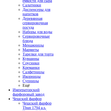
емкости для сыра
Салатники
Диспенсеры для
напитков
Деревянная
сервировочная
посуда
Наборы для воды
Сервировочные
блюда
Менажницы
Мармиты
Тарелки для торта
Кувшины
Соусники
Креманки
Салфетницы
Икорницы
Супницы
Ещё
Императорский
фарфоровый завод
Чешский фарфор
Чешский фарфор
Thun 1794 a.s.