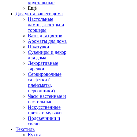
хрустальные
Ещё
Для уюта вашего дома
Настольные
лампы, люстры и
торшеры
Вазы для цветов
Ароматы для дома
Шкатулки
Сувениры и декор
для дома
Декоративные
тарелки
Сервировочные
салфетки (
плейсматы,
персонники)
Часы настенные и
настольные
Искусственные
цветы и муляжи
Подсвечники и
свечи
Текстиль
Кухня