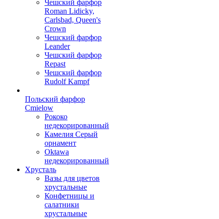
Чешский фарфор
Roman Lidicky,
Carlsbad, Queen's
Crown
Чешский фарфор
Leander
Чешский фарфор
Repast
Чешский фарфор
Rudolf Kampf
Польский фарфор
Сmielow
Рококо
недекорированный
Камелия Серый
орнамент
Oktawa
недекорированный
Хрусталь
Вазы для цветов
хрустальные
Конфетницы и
салатники
хрустальные