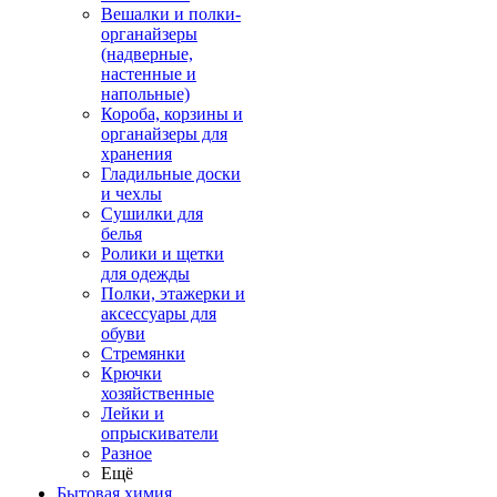
Вешалки и полки-
органайзеры
(надверные,
настенные и
напольные)
Короба, корзины и
органайзеры для
хранения
Гладильные доски
и чехлы
Сушилки для
белья
Ролики и щетки
для одежды
Полки, этажерки и
аксессуары для
обуви
Стремянки
Крючки
хозяйственные
Лейки и
опрыскиватели
Разное
Ещё
Бытовая химия