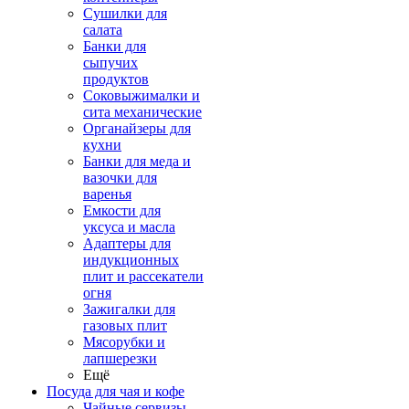
Сушилки для
салата
Банки для
сыпучих
продуктов
Соковыжималки и
сита механические
Органайзеры для
кухни
Банки для меда и
вазочки для
варенья
Емкости для
уксуса и масла
Адаптеры для
индукционных
плит и рассекатели
огня
Зажигалки для
газовых плит
Мясорубки и
лапшерезки
Ещё
Посуда для чая и кофе
Чайные сервизы