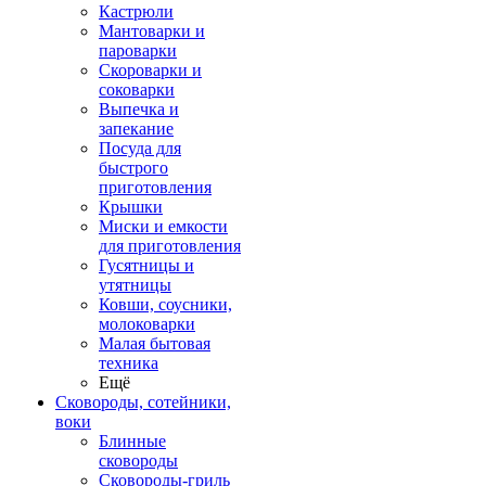
Кастрюли
Мантоварки и
пароварки
Скороварки и
соковарки
Выпечка и
запекание
Посуда для
быстрого
приготовления
Крышки
Миски и емкости
для приготовления
Гусятницы и
утятницы
Ковши, соусники,
молоковарки
Малая бытовая
техника
Ещё
Сковороды, сотейники,
воки
Блинные
сковороды
Сковороды-гриль