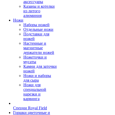
аксессуары
Казаны и котелки
из литого
алюминия
Ножи
Наборы ножей
Отдельные ножи
Подставки для
ножей
Настенные и
магнитные
держатели ножей
Ножеточки и
мусаты
Камни для заточки
ножей
Ножи и наборы
для сыра
Ножи для
специальной
нарезки и
карвинга
Специи Royal Field
Горшки цветочные и