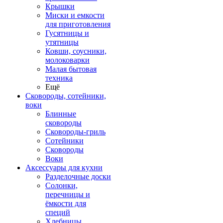
Крышки
Миски и емкости
для приготовления
Гусятницы и
утятницы
Ковши, соусники,
молоковарки
Малая бытовая
техника
Ещё
Сковороды, сотейники,
воки
Блинные
сковороды
Сковороды-гриль
Сотейники
Сковороды
Воки
Аксессуары для кухни
Разделочные доски
Солонки,
перечницы и
ёмкости для
специй
Хлебницы