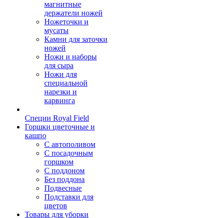
магнитные
держатели ножей
Ножеточки и
мусаты
Камни для заточки
ножей
Ножи и наборы
для сыра
Ножи для
специальной
нарезки и
карвинга
Специи Royal Field
Горшки цветочные и
кашпо
С автополивом
С посадочным
горшком
С поддоном
Без поддона
Подвесные
Подставки для
цветов
Товары для уборки