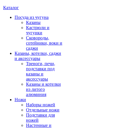
Каталог
Посуда из чугуна
Казаны
Кастрюли и
чугунки
Сковороды,
сотейники, воки и
саджи
Казаны, котелки, саджи
и аксессуары
Треноги, печи,
подставки под
казаны и
аксессуары
Казаны и котелки
из литого
алюминия
Ножи
Наборы ножей
Отдельные ножи
Подставки для
ножей
Настенные и