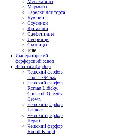
Менажницы
Мармиты
Тарелки для торта
Кувшины
Соусники
Креманки
Салфетницы
Икорницы
Супницы
Ещё
Императорский
фарфоровый завод
Чешский фарфор
Чешский фарфор
Thun 1794 a.s.
Чешский фарфор
Roman Lidicky,
Carlsbad, Queen's
Crown
Чешский фарфор
Leander
Чешский фарфор
Repast
Чешский фарфор
Rudolf Kampf