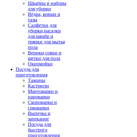
Швабры и наборы
для уборки
Вёдра, ковши и
тазы
Салфетки для
уборки,насадки
для швабр и
тряпки для мытья
пола
Веники,совки и
щетки для пола
Окномойки
Посуда для
приготовления
Тажины
Кастрюли
Мантоварки и
пароварки
Скороварки и
соковарки
Выпечка и
запекание
Посуда для
быстрого
приготовления