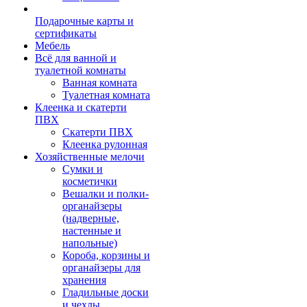
Подарочные карты и
сертификаты
Мебель
Всё для ванной и
туалетной комнаты
Ванная комната
Туалетная комната
Клеенка и скатерти
ПВХ
Скатерти ПВХ
Клеенка рулонная
Хозяйственные мелочи
Сумки и
косметички
Вешалки и полки-
органайзеры
(надверные,
настенные и
напольные)
Короба, корзины и
органайзеры для
хранения
Гладильные доски
и чехлы