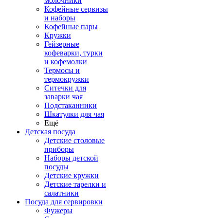
молочники
Кофейные сервизы
и наборы
Кофейные пары
Кружки
Гейзерные
кофеварки, турки
и кофемолки
Термосы и
термокружки
Ситечки для
заварки чая
Подстаканники
Шкатулки для чая
Ещё
Детская посуда
Детские столовые
приборы
Наборы детской
посуды
Детские кружки
Детские тарелки и
салатники
Посуда для сервировки
Фужеры