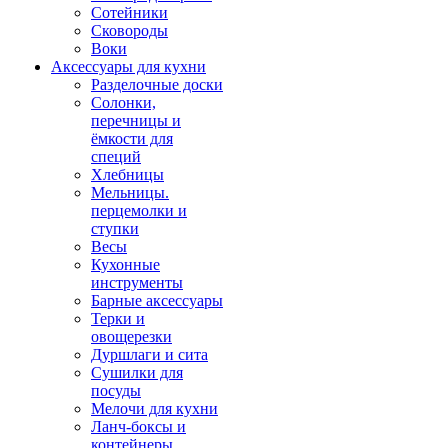
Сотейники
Сковороды
Воки
Аксессуары для кухни
Разделочные доски
Солонки,
перечницы и
ёмкости для
специй
Хлебницы
Мельницы.
перцемолки и
ступки
Весы
Кухонные
инструменты
Барные аксессуары
Терки и
овощерезки
Дуршлаги и сита
Сушилки для
посуды
Мелочи для кухни
Ланч-боксы и
контейнеры