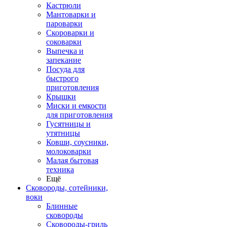
Кастрюли
Мантоварки и
пароварки
Скороварки и
соковарки
Выпечка и
запекание
Посуда для
быстрого
приготовления
Крышки
Миски и емкости
для приготовления
Гусятницы и
утятницы
Ковши, соусники,
молоковарки
Малая бытовая
техника
Ещё
Сковороды, сотейники,
воки
Блинные
сковороды
Сковороды-гриль