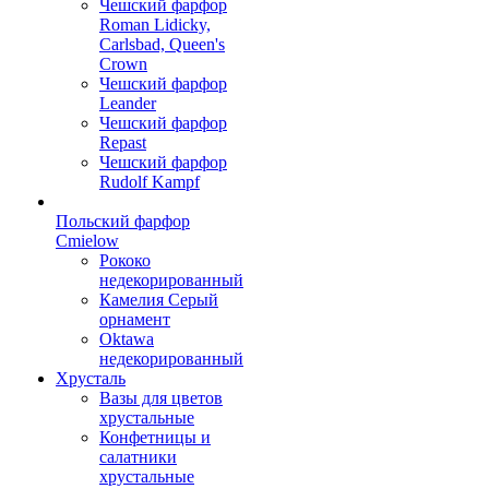
Чешский фарфор
Roman Lidicky,
Carlsbad, Queen's
Crown
Чешский фарфор
Leander
Чешский фарфор
Repast
Чешский фарфор
Rudolf Kampf
Польский фарфор
Сmielow
Рококо
недекорированный
Камелия Серый
орнамент
Oktawa
недекорированный
Хрусталь
Вазы для цветов
хрустальные
Конфетницы и
салатники
хрустальные