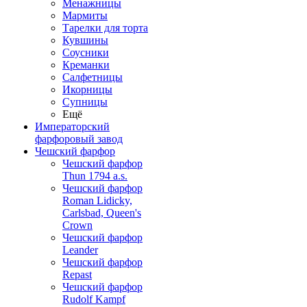
Менажницы
Мармиты
Тарелки для торта
Кувшины
Соусники
Креманки
Салфетницы
Икорницы
Супницы
Ещё
Императорский
фарфоровый завод
Чешский фарфор
Чешский фарфор
Thun 1794 a.s.
Чешский фарфор
Roman Lidicky,
Carlsbad, Queen's
Crown
Чешский фарфор
Leander
Чешский фарфор
Repast
Чешский фарфор
Rudolf Kampf