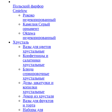
Польский фарфор
Сmielow
Рококо
недекорированный
Камелия Серый
орнамент
Oktawa
недекорированный
Хрусталь
Вазы для цветов
хрустальные
Конфетницы и
салатники
хрустальные
Блюда
сервировочные
хрустальные
Дозы, шкатулки и
копилки
хрустальные
Декор из хрусталя
Вазы для фруктов
и торта
Наборы для