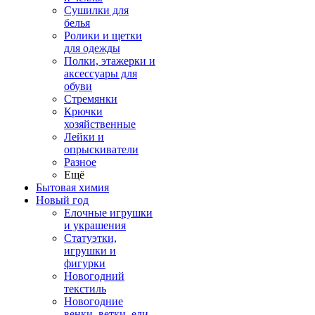
Сушилки для
белья
Ролики и щетки
для одежды
Полки, этажерки и
аксессуары для
обуви
Стремянки
Крючки
хозяйственные
Лейки и
опрыскиватели
Разное
Ещё
Бытовая химия
Новый год
Елочные игрушки
и украшения
Статуэтки,
игрушки и
фигурки
Новогодний
текстиль
Новогодние
венки, ветки, ели