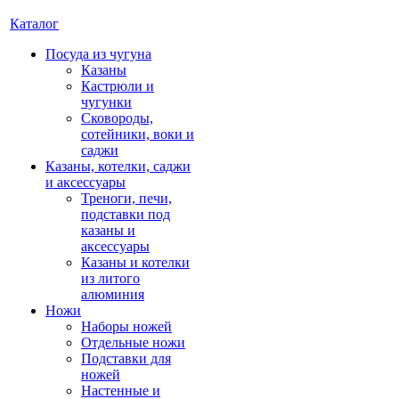
Каталог
Посуда из чугуна
Казаны
Кастрюли и
чугунки
Сковороды,
сотейники, воки и
саджи
Казаны, котелки, саджи
и аксессуары
Треноги, печи,
подставки под
казаны и
аксессуары
Казаны и котелки
из литого
алюминия
Ножи
Наборы ножей
Отдельные ножи
Подставки для
ножей
Настенные и