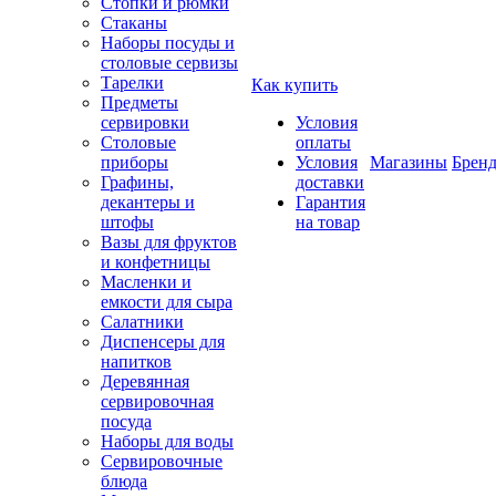
Стопки и рюмки
Стаканы
Наборы посуды и
столовые сервизы
Тарелки
Как купить
Предметы
сервировки
Условия
Столовые
оплаты
приборы
Условия
Магазины
Брен
Графины,
доставки
декантеры и
Гарантия
штофы
на товар
Вазы для фруктов
и конфетницы
Масленки и
емкости для сыра
Салатники
Диспенсеры для
напитков
Деревянная
сервировочная
посуда
Наборы для воды
Сервировочные
блюда