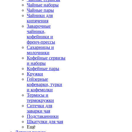
Чайные наборы
Чайные пары
Чайники для
кипячения
Заварочные
чайники,
кофейники и
френч-прессы
Сахарницы и
молочники
Кофейные сервизы
и наборы
Кофейные пары
Кружки
Гейзерные
кофеварки, турки
и кофемолки
Термосы и
термокружки
Ситечки для
заварки чая
Подстаканники
Шкатулки для чая
Ещё