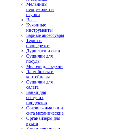
Мельницы.
перцемолки и
ступки
Весы
Кухонные
инструменты
Барные аксессуары
Терки и
овощерезки
Дуршлаги и сита
Сушилки для
посуды
Мелочи для кухни
Ланч-боксы и
контейнеры
Сушилки для
салата
Банки для
сыпучих
продуктов
Соковыжималки и
сита механические
Органайзеры для
кухни
Банки для меда и