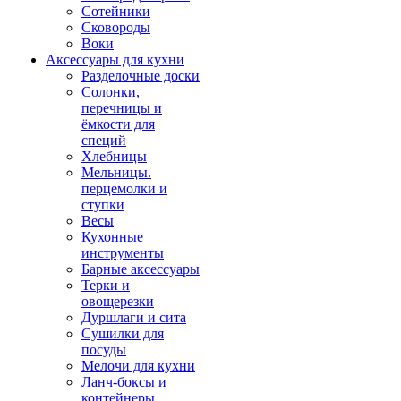
Сотейники
Сковороды
Воки
Аксессуары для кухни
Разделочные доски
Солонки,
перечницы и
ёмкости для
специй
Хлебницы
Мельницы.
перцемолки и
ступки
Весы
Кухонные
инструменты
Барные аксессуары
Терки и
овощерезки
Дуршлаги и сита
Сушилки для
посуды
Мелочи для кухни
Ланч-боксы и
контейнеры