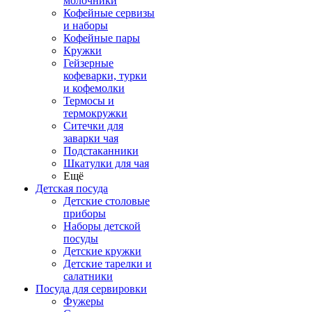
молочники
Кофейные сервизы
и наборы
Кофейные пары
Кружки
Гейзерные
кофеварки, турки
и кофемолки
Термосы и
термокружки
Ситечки для
заварки чая
Подстаканники
Шкатулки для чая
Ещё
Детская посуда
Детские столовые
приборы
Наборы детской
посуды
Детские кружки
Детские тарелки и
салатники
Посуда для сервировки
Фужеры