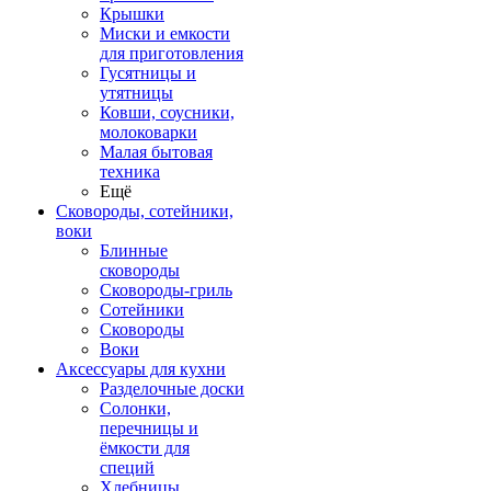
Крышки
Миски и емкости
для приготовления
Гусятницы и
утятницы
Ковши, соусники,
молоковарки
Малая бытовая
техника
Ещё
Сковороды, сотейники,
воки
Блинные
сковороды
Сковороды-гриль
Сотейники
Сковороды
Воки
Аксессуары для кухни
Разделочные доски
Солонки,
перечницы и
ёмкости для
специй
Хлебницы