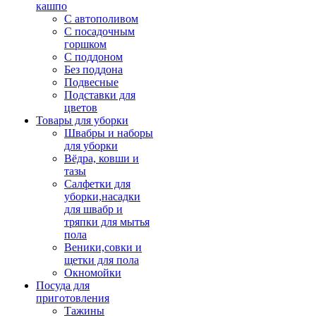
кашпо
С автополивом
С посадочным
горшком
С поддоном
Без поддона
Подвесные
Подставки для
цветов
Товары для уборки
Швабры и наборы
для уборки
Вёдра, ковши и
тазы
Салфетки для
уборки,насадки
для швабр и
тряпки для мытья
пола
Веники,совки и
щетки для пола
Окномойки
Посуда для
приготовления
Тажины