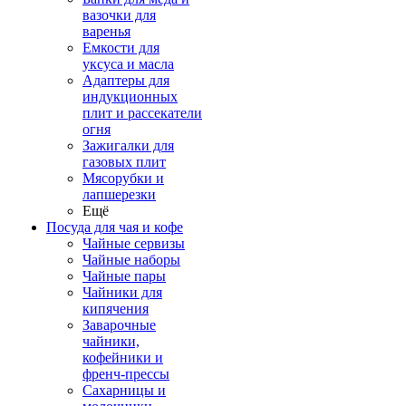
вазочки для
варенья
Емкости для
уксуса и масла
Адаптеры для
индукционных
плит и рассекатели
огня
Зажигалки для
газовых плит
Мясорубки и
лапшерезки
Ещё
Посуда для чая и кофе
Чайные сервизы
Чайные наборы
Чайные пары
Чайники для
кипячения
Заварочные
чайники,
кофейники и
френч-прессы
Сахарницы и