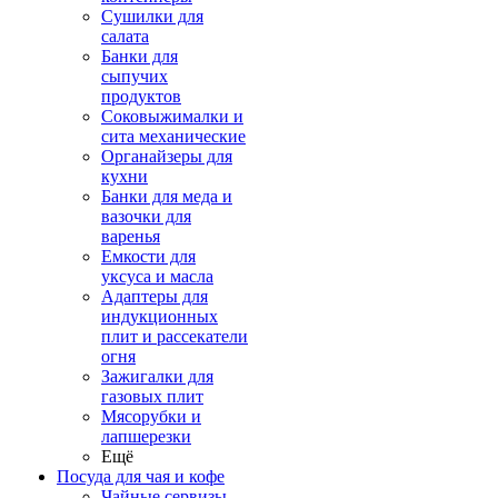
Сушилки для
салата
Банки для
сыпучих
продуктов
Соковыжималки и
сита механические
Органайзеры для
кухни
Банки для меда и
вазочки для
варенья
Емкости для
уксуса и масла
Адаптеры для
индукционных
плит и рассекатели
огня
Зажигалки для
газовых плит
Мясорубки и
лапшерезки
Ещё
Посуда для чая и кофе
Чайные сервизы