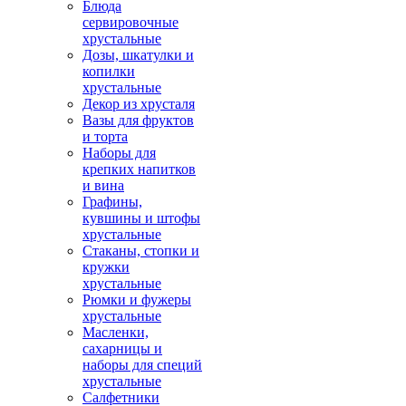
Блюда
сервировочные
хрустальные
Дозы, шкатулки и
копилки
хрустальные
Декор из хрусталя
Вазы для фруктов
и торта
Наборы для
крепких напитков
и вина
Графины,
кувшины и штофы
хрустальные
Стаканы, стопки и
кружки
хрустальные
Рюмки и фужеры
хрустальные
Масленки,
сахарницы и
наборы для специй
хрустальные
Салфетники