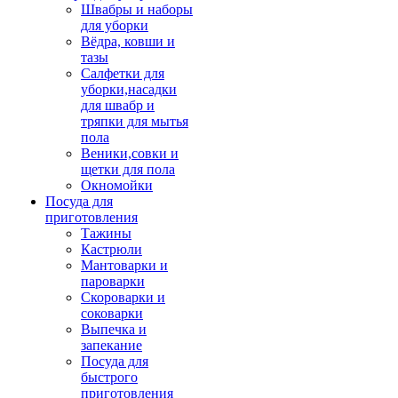
Швабры и наборы
для уборки
Вёдра, ковши и
тазы
Салфетки для
уборки,насадки
для швабр и
тряпки для мытья
пола
Веники,совки и
щетки для пола
Окномойки
Посуда для
приготовления
Тажины
Кастрюли
Мантоварки и
пароварки
Скороварки и
соковарки
Выпечка и
запекание
Посуда для
быстрого
приготовления