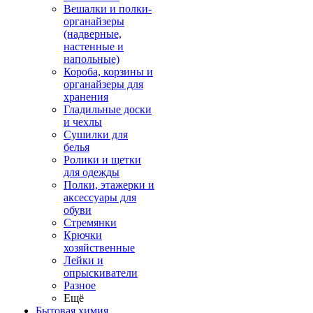
Вешалки и полки-
органайзеры
(надверные,
настенные и
напольные)
Короба, корзины и
органайзеры для
хранения
Гладильные доски
и чехлы
Сушилки для
белья
Ролики и щетки
для одежды
Полки, этажерки и
аксессуары для
обуви
Стремянки
Крючки
хозяйственные
Лейки и
опрыскиватели
Разное
Ещё
Бытовая химия