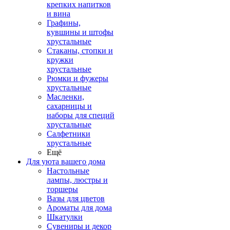
крепких напитков
и вина
Графины,
кувшины и штофы
хрустальные
Стаканы, стопки и
кружки
хрустальные
Рюмки и фужеры
хрустальные
Масленки,
сахарницы и
наборы для специй
хрустальные
Салфетники
хрустальные
Ещё
Для уюта вашего дома
Настольные
лампы, люстры и
торшеры
Вазы для цветов
Ароматы для дома
Шкатулки
Сувениры и декор