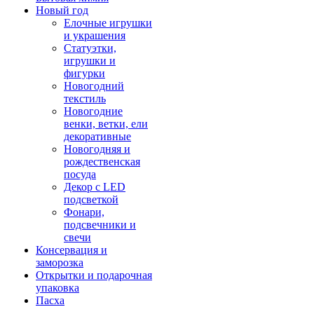
Новый год
Елочные игрушки
и украшения
Статуэтки,
игрушки и
фигурки
Новогодний
текстиль
Новогодние
венки, ветки, ели
декоративные
Новогодняя и
рождественская
посуда
Декор с LED
подсветкой
Фонари,
подсвечники и
свечи
Консервация и
заморозка
Открытки и подарочная
упаковка
Пасха