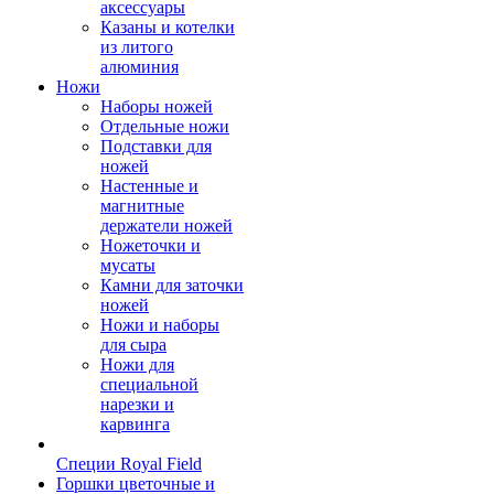
аксессуары
Казаны и котелки
из литого
алюминия
Ножи
Наборы ножей
Отдельные ножи
Подставки для
ножей
Настенные и
магнитные
держатели ножей
Ножеточки и
мусаты
Камни для заточки
ножей
Ножи и наборы
для сыра
Ножи для
специальной
нарезки и
карвинга
Специи Royal Field
Горшки цветочные и