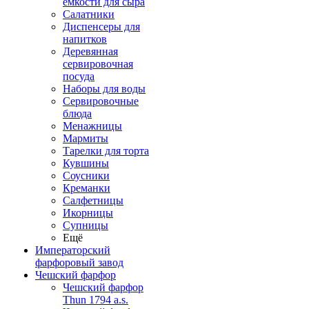
емкости для сыра
Салатники
Диспенсеры для
напитков
Деревянная
сервировочная
посуда
Наборы для воды
Сервировочные
блюда
Менажницы
Мармиты
Тарелки для торта
Кувшины
Соусники
Креманки
Салфетницы
Икорницы
Супницы
Ещё
Императорский
фарфоровый завод
Чешский фарфор
Чешский фарфор
Thun 1794 a.s.