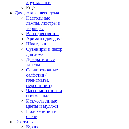
хрустальные
Ещё
Для уюта вашего дома
Настольные
лампы, люстры и
торшеры
Вазы для цветов
Ароматы для дома
Шкатулки
Сувениры и декор
для дома
Декоративные
тарелки
Сервировочные
салфетки (
плейсматы,
персонники)
Часы настенные и
настольные
Искусственные
цветы и муляжи
Подсвечники и
свечи
Текстиль
Кухня