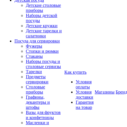
Детская посуда
Детские столовые
приборы
Наборы детской
посуды
Детские кружки
Детские тарелки и
салатники
Посуда для сервировки
Фужеры
Стопки и рюмки
Стаканы
Наборы посуды и
столовые сервизы
Тарелки
Как купить
Предметы
сервировки
Условия
Столовые
оплаты
приборы
Условия
Магазины
Брен
Графины,
доставки
декантеры и
Гарантия
штофы
на товар
Вазы для фруктов
и конфетницы
Масленки и