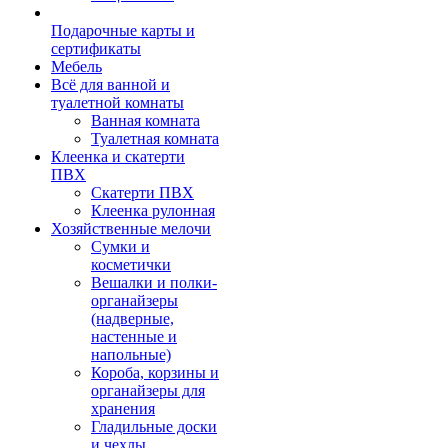
Подарочные карты и
сертификаты
Мебель
Всё для ванной и
туалетной комнаты
Ванная комната
Туалетная комната
Клеенка и скатерти
ПВХ
Скатерти ПВХ
Клеенка рулонная
Хозяйственные мелочи
Сумки и
косметички
Вешалки и полки-
органайзеры
(надверные,
настенные и
напольные)
Короба, корзины и
органайзеры для
хранения
Гладильные доски
и чехлы