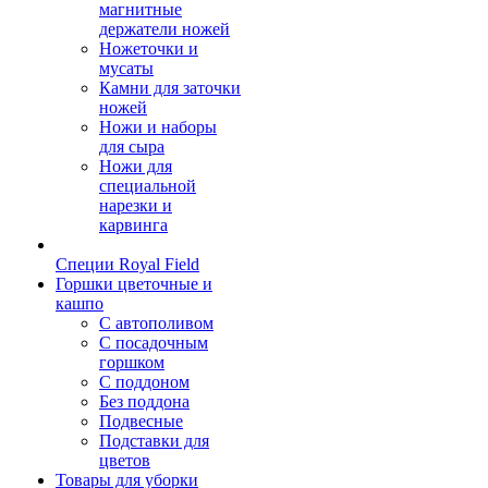
магнитные
держатели ножей
Ножеточки и
мусаты
Камни для заточки
ножей
Ножи и наборы
для сыра
Ножи для
специальной
нарезки и
карвинга
Специи Royal Field
Горшки цветочные и
кашпо
С автополивом
С посадочным
горшком
С поддоном
Без поддона
Подвесные
Подставки для
цветов
Товары для уборки