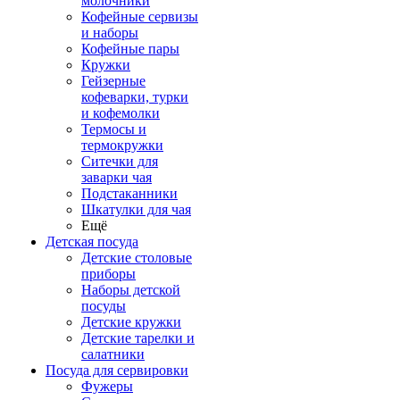
молочники
Кофейные сервизы
и наборы
Кофейные пары
Кружки
Гейзерные
кофеварки, турки
и кофемолки
Термосы и
термокружки
Ситечки для
заварки чая
Подстаканники
Шкатулки для чая
Ещё
Детская посуда
Детские столовые
приборы
Наборы детской
посуды
Детские кружки
Детские тарелки и
салатники
Посуда для сервировки
Фужеры