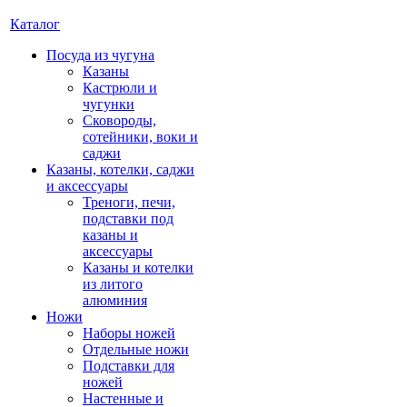
Каталог
Посуда из чугуна
Казаны
Кастрюли и
чугунки
Сковороды,
сотейники, воки и
саджи
Казаны, котелки, саджи
и аксессуары
Треноги, печи,
подставки под
казаны и
аксессуары
Казаны и котелки
из литого
алюминия
Ножи
Наборы ножей
Отдельные ножи
Подставки для
ножей
Настенные и