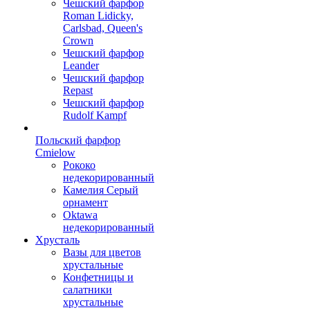
Чешский фарфор
Roman Lidicky,
Carlsbad, Queen's
Crown
Чешский фарфор
Leander
Чешский фарфор
Repast
Чешский фарфор
Rudolf Kampf
Польский фарфор
Сmielow
Рококо
недекорированный
Камелия Серый
орнамент
Oktawa
недекорированный
Хрусталь
Вазы для цветов
хрустальные
Конфетницы и
салатники
хрустальные