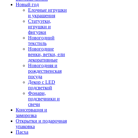
Новый год
Елочные игрушки
и украшения
Статуэтки,
игрушки и
фигурки
Новогодний
текстиль
Новогодние
венки, ветки, ели
декоративные
Новогодняя и
рождественская
посуда
Декор с LED
подсветкой
Фонари,
подсвечники и
свечи
Консервация и
заморозка
Открытки и подарочная
упаковка
Пасха