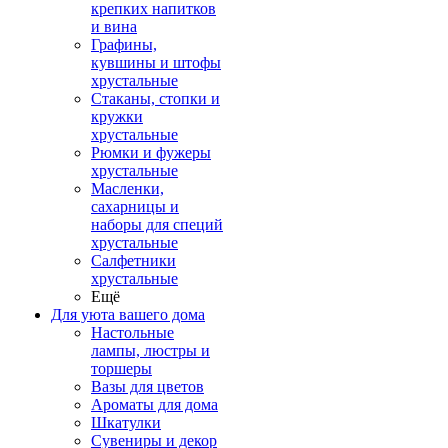
крепких напитков
и вина
Графины,
кувшины и штофы
хрустальные
Стаканы, стопки и
кружки
хрустальные
Рюмки и фужеры
хрустальные
Масленки,
сахарницы и
наборы для специй
хрустальные
Салфетники
хрустальные
Ещё
Для уюта вашего дома
Настольные
лампы, люстры и
торшеры
Вазы для цветов
Ароматы для дома
Шкатулки
Сувениры и декор