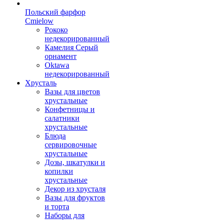
Польский фарфор
Сmielow
Рококо
недекорированный
Камелия Серый
орнамент
Oktawa
недекорированный
Хрусталь
Вазы для цветов
хрустальные
Конфетницы и
салатники
хрустальные
Блюда
сервировочные
хрустальные
Дозы, шкатулки и
копилки
хрустальные
Декор из хрусталя
Вазы для фруктов
и торта
Наборы для