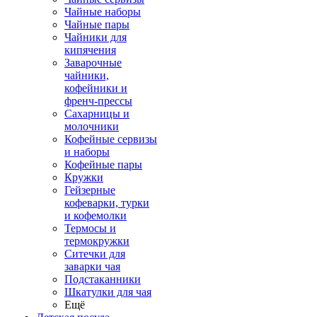
Чайные наборы
Чайные пары
Чайники для
кипячения
Заварочные
чайники,
кофейники и
френч-прессы
Сахарницы и
молочники
Кофейные сервизы
и наборы
Кофейные пары
Кружки
Гейзерные
кофеварки, турки
и кофемолки
Термосы и
термокружки
Ситечки для
заварки чая
Подстаканники
Шкатулки для чая
Ещё