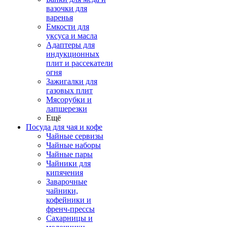
вазочки для
варенья
Емкости для
уксуса и масла
Адаптеры для
индукционных
плит и рассекатели
огня
Зажигалки для
газовых плит
Мясорубки и
лапшерезки
Ещё
Посуда для чая и кофе
Чайные сервизы
Чайные наборы
Чайные пары
Чайники для
кипячения
Заварочные
чайники,
кофейники и
френч-прессы
Сахарницы и