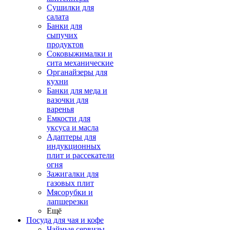
Сушилки для
салата
Банки для
сыпучих
продуктов
Соковыжималки и
сита механические
Органайзеры для
кухни
Банки для меда и
вазочки для
варенья
Емкости для
уксуса и масла
Адаптеры для
индукционных
плит и рассекатели
огня
Зажигалки для
газовых плит
Мясорубки и
лапшерезки
Ещё
Посуда для чая и кофе
Чайные сервизы