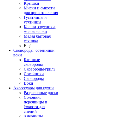
Крышки
Миски и емкости
для приготовления
Гусятницы и
утятницы
Ковши, соусники,
молоковарки
Малая бытовая
техника
Ещё
Сковороды, сотейники,
воки
Блинные
сковороды
Сковороды-гриль
Сотейники
Сковороды
Воки
Аксессуары для кухни
Разделочные доски
Солонки,
перечницы и
ёмкости для
специй
Хлебницы