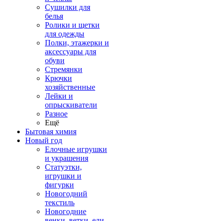
Сушилки для
белья
Ролики и щетки
для одежды
Полки, этажерки и
аксессуары для
обуви
Стремянки
Крючки
хозяйственные
Лейки и
опрыскиватели
Разное
Ещё
Бытовая химия
Новый год
Елочные игрушки
и украшения
Статуэтки,
игрушки и
фигурки
Новогодний
текстиль
Новогодние
венки, ветки, ели