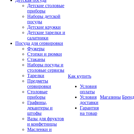
Детская посуда
Детские столовые
приборы
Наборы детской
посуды
Детские кружки
Детские тарелки и
салатники
Посуда для сервировки
Фужеры
Стопки и рюмки
Стаканы
Наборы посуды и
столовые сервизы
Тарелки
Как купить
Предметы
сервировки
Условия
Столовые
оплаты
приборы
Условия
Магазины
Брен
Графины,
доставки
декантеры и
Гарантия
штофы
на товар
Вазы для фруктов
и конфетницы
Масленки и