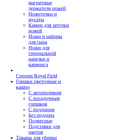
магнитные
держатели ножей
Ножеточки и
мусаты
Камни для заточки
ножей
Ножи и наборы
для сыра
Ножи для
специальной
нарезки и
карвинга
Специи Royal Field
Горшки цветочные и
кашпо
С автополивом
С посадочным
горшком
С поддоном
Без поддона
Подвесные
Подставки для
цветов
Товары для уборки