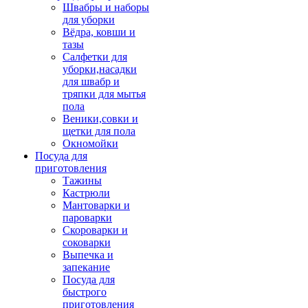
Швабры и наборы
для уборки
Вёдра, ковши и
тазы
Салфетки для
уборки,насадки
для швабр и
тряпки для мытья
пола
Веники,совки и
щетки для пола
Окномойки
Посуда для
приготовления
Тажины
Кастрюли
Мантоварки и
пароварки
Скороварки и
соковарки
Выпечка и
запекание
Посуда для
быстрого
приготовления