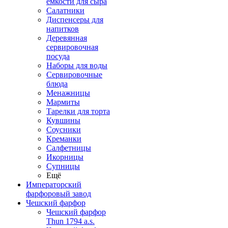
емкости для сыра
Салатники
Диспенсеры для
напитков
Деревянная
сервировочная
посуда
Наборы для воды
Сервировочные
блюда
Менажницы
Мармиты
Тарелки для торта
Кувшины
Соусники
Креманки
Салфетницы
Икорницы
Супницы
Ещё
Императорский
фарфоровый завод
Чешский фарфор
Чешский фарфор
Thun 1794 a.s.