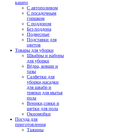
кашпо
С автополивом
С посадочным
горшком
С поддоном
Без поддона
Подвесные
Подставки для
цветов
Товары для уборки
Швабры и наборы
для уборки
Вёдра, ковши и
тазы
Салфетки для
уборки,насадки
для швабр и
тряпки для мытья
пола
Веники,совки и
щетки для пола
Окномойки
Посуда для
приготовления
Тажины