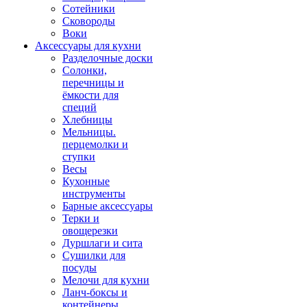
Сотейники
Сковороды
Воки
Аксессуары для кухни
Разделочные доски
Солонки,
перечницы и
ёмкости для
специй
Хлебницы
Мельницы.
перцемолки и
ступки
Весы
Кухонные
инструменты
Барные аксессуары
Терки и
овощерезки
Дуршлаги и сита
Сушилки для
посуды
Мелочи для кухни
Ланч-боксы и
контейнеры