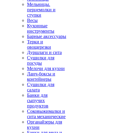
Мельницы.
перцемолки и
ступки
Весы
Кухонные
инструменты
Барные аксессуары
Терки и
овощерезки
Дуршлаги и сита
Сушилки для
посуды
Мелочи для кухни
Ланч-боксы и
контейнеры
Сушилки для
салата
Банки для
сыпучих
продуктов
Соковыжималки и
сита механические
Органайзеры для
кухни
Банки для меда и