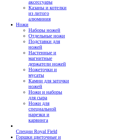
аксессуары
Казаны и котелки
из литого
алюминия
Ножи
Наборы ножей
Отдельные ножи
Подставки для
ножей
Настенные и
магнитные
держатели ножей
Ножеточки и
мусаты
Камни для заточки
ножей
Ножи и наборы
для сыра
Ножи для
специальной
нарезки и
карвинга
Специи Royal Field
Горшки цветочные и