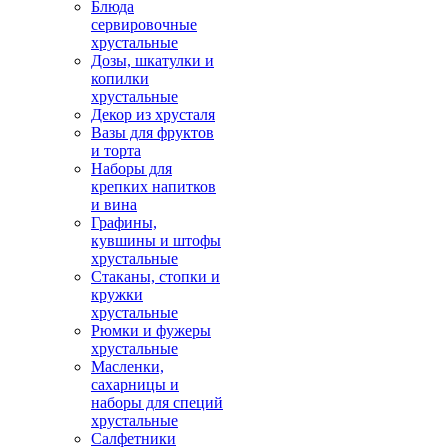
Блюда
сервировочные
хрустальные
Дозы, шкатулки и
копилки
хрустальные
Декор из хрусталя
Вазы для фруктов
и торта
Наборы для
крепких напитков
и вина
Графины,
кувшины и штофы
хрустальные
Стаканы, стопки и
кружки
хрустальные
Рюмки и фужеры
хрустальные
Масленки,
сахарницы и
наборы для специй
хрустальные
Салфетники