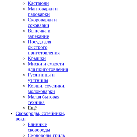
Кастрюли
Мантоварки и
пароварки
Скороварки и
соковарки
Выпечка и
запекание
Посуда для
быстрого
приготовления
Крышки
Миски и емкости
для приготовления
Гусятницы и
утятницы
Ковши, соусники,
молоковарки
Малая бытовая
техника
Ещё
Сковороды, сотейники,
воки
Блинные
сковороды
Сковороды-гриль