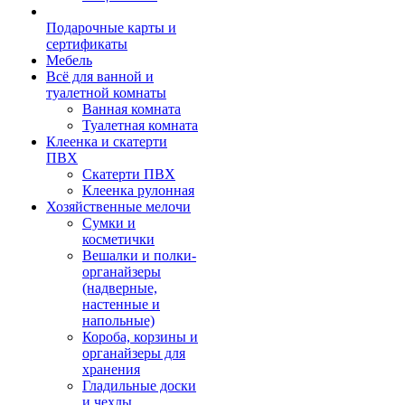
Подарочные карты и
сертификаты
Мебель
Всё для ванной и
туалетной комнаты
Ванная комната
Туалетная комната
Клеенка и скатерти
ПВХ
Скатерти ПВХ
Клеенка рулонная
Хозяйственные мелочи
Сумки и
косметички
Вешалки и полки-
органайзеры
(надверные,
настенные и
напольные)
Короба, корзины и
органайзеры для
хранения
Гладильные доски
и чехлы