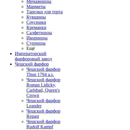
Менажницы
Мармиты
Тарелки для торта
Кувшины
Соусники
Креманки
Салфетницы
Икорницы
Супницы
Ещё
Императорский
фарфоровый завод
Чешский фарфор
Чешский фарфор
Thun 1794 a.s.
Чешский фарфор
Roman Lidicky,
Carlsbad, Queen's
Crown
Чешский фарфор
Leander
Чешский фарфор
Repast
Чешский фарфор
Rudolf Kampf