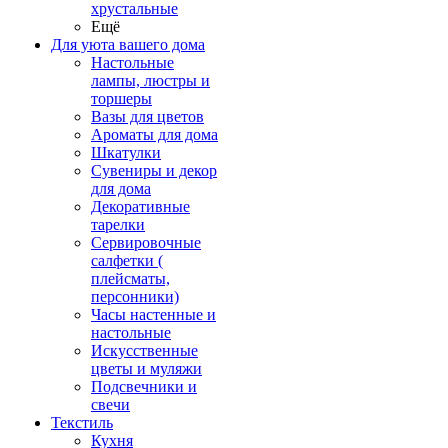
хрустальные
Ещё
Для уюта вашего дома
Настольные
лампы, люстры и
торшеры
Вазы для цветов
Ароматы для дома
Шкатулки
Сувениры и декор
для дома
Декоративные
тарелки
Сервировочные
салфетки (
плейсматы,
персонники)
Часы настенные и
настольные
Искусственные
цветы и муляжи
Подсвечники и
свечи
Текстиль
Кухня