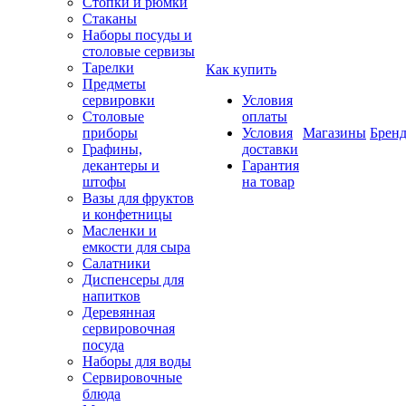
Стопки и рюмки
Стаканы
Наборы посуды и
столовые сервизы
Тарелки
Как купить
Предметы
сервировки
Условия
Столовые
оплаты
приборы
Условия
Магазины
Брен
Графины,
доставки
декантеры и
Гарантия
штофы
на товар
Вазы для фруктов
и конфетницы
Масленки и
емкости для сыра
Салатники
Диспенсеры для
напитков
Деревянная
сервировочная
посуда
Наборы для воды
Сервировочные
блюда