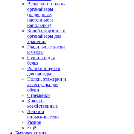
Вешалки и полки-
органайзеры
(надверные,
настенные и
напольные)
Короба, корзины и
органайзеры для
хранения
Гладильные доски
и чехлы
Сушилки для
белья
Ролики и щетки
для одежды
Полки, этажерки и
аксессуары для
обуви
Стремянки
Крючки
хозяйственные
Лейки и
опрыскиватели
Разное
Ещё
Бытовая химия