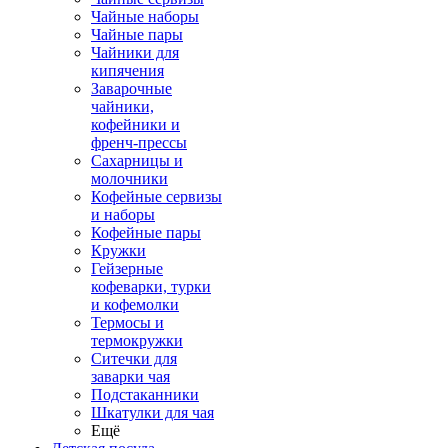
Чайные наборы
Чайные пары
Чайники для
кипячения
Заварочные
чайники,
кофейники и
френч-прессы
Сахарницы и
молочники
Кофейные сервизы
и наборы
Кофейные пары
Кружки
Гейзерные
кофеварки, турки
и кофемолки
Термосы и
термокружки
Ситечки для
заварки чая
Подстаканники
Шкатулки для чая
Ещё