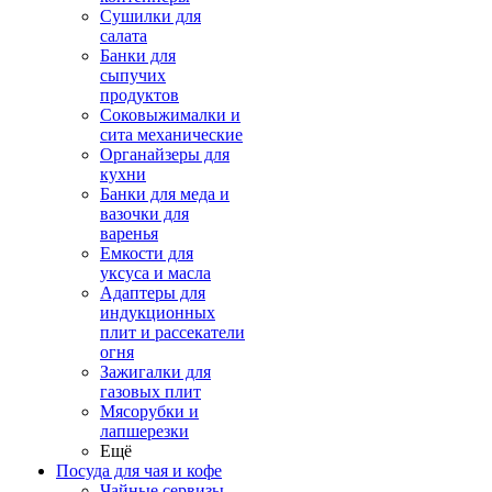
Сушилки для
салата
Банки для
сыпучих
продуктов
Соковыжималки и
сита механические
Органайзеры для
кухни
Банки для меда и
вазочки для
варенья
Емкости для
уксуса и масла
Адаптеры для
индукционных
плит и рассекатели
огня
Зажигалки для
газовых плит
Мясорубки и
лапшерезки
Ещё
Посуда для чая и кофе
Чайные сервизы