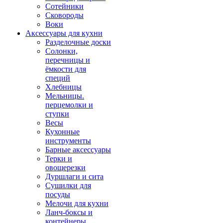
Сотейники
Сковороды
Воки
Аксессуары для кухни
Разделочные доски
Солонки,
перечницы и
ёмкости для
специй
Хлебницы
Мельницы.
перцемолки и
ступки
Весы
Кухонные
инструменты
Барные аксессуары
Терки и
овощерезки
Дуршлаги и сита
Сушилки для
посуды
Мелочи для кухни
Ланч-боксы и
контейнеры