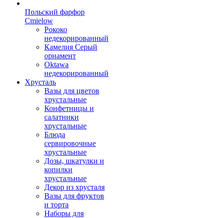
Польский фарфор
Сmielow
Рококо
недекорированный
Камелия Серый
орнамент
Oktawa
недекорированный
Хрусталь
Вазы для цветов
хрустальные
Конфетницы и
салатники
хрустальные
Блюда
сервировочные
хрустальные
Дозы, шкатулки и
копилки
хрустальные
Декор из хрусталя
Вазы для фруктов
и торта
Наборы для