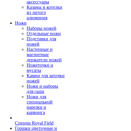
аксессуары
Казаны и котелки
из литого
алюминия
Ножи
Наборы ножей
Отдельные ножи
Подставки для
ножей
Настенные и
магнитные
держатели ножей
Ножеточки и
мусаты
Камни для заточки
ножей
Ножи и наборы
для сыра
Ножи для
специальной
нарезки и
карвинга
Специи Royal Field
Горшки цветочные и