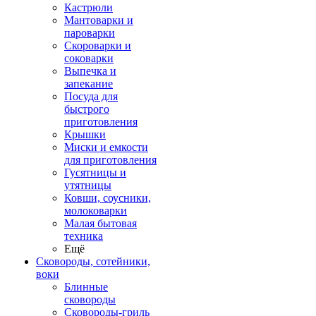
Кастрюли
Мантоварки и
пароварки
Скороварки и
соковарки
Выпечка и
запекание
Посуда для
быстрого
приготовления
Крышки
Миски и емкости
для приготовления
Гусятницы и
утятницы
Ковши, соусники,
молоковарки
Малая бытовая
техника
Ещё
Сковороды, сотейники,
воки
Блинные
сковороды
Сковороды-гриль