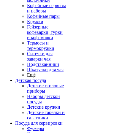
молочники
Кофейные сервизы
и наборы
Кофейные пары
Кружки
Гейзерные
кофеварки, турки
и кофемолки
Термосы и
термокружки
Ситечки для
заварки чая
Подстаканники
Шкатулки для чая
Ещё
Детская посуда
Детские столовые
приборы
Наборы детской
посуды
Детские кружки
Детские тарелки и
салатники
Посуда для сервировки
Фужеры