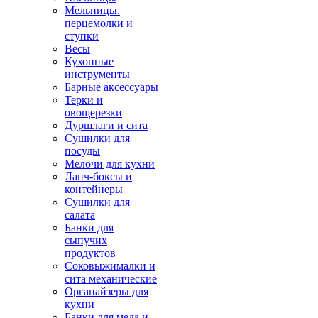
Мельницы.
перцемолки и
ступки
Весы
Кухонные
инструменты
Барные аксессуары
Терки и
овощерезки
Дуршлаги и сита
Сушилки для
посуды
Мелочи для кухни
Ланч-боксы и
контейнеры
Сушилки для
салата
Банки для
сыпучих
продуктов
Соковыжималки и
сита механические
Органайзеры для
кухни
Банки для меда и