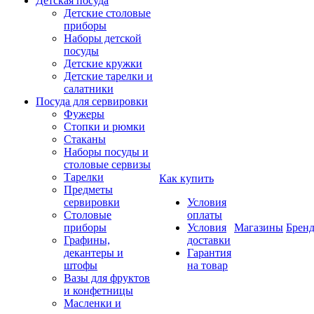
Детская посуда
Детские столовые
приборы
Наборы детской
посуды
Детские кружки
Детские тарелки и
салатники
Посуда для сервировки
Фужеры
Стопки и рюмки
Стаканы
Наборы посуды и
столовые сервизы
Тарелки
Как купить
Предметы
сервировки
Условия
Столовые
оплаты
приборы
Условия
Магазины
Брен
Графины,
доставки
декантеры и
Гарантия
штофы
на товар
Вазы для фруктов
и конфетницы
Масленки и