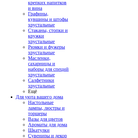
крепких напитков
и вина
Графины,
кувшины и штофы
хрустальные
Стаканы, стопки и
кружки
хрустальные
Рюмки и фужеры
хрустальные
Масленки,
сахарницы и
наборы для специй
хрустальные
Салфетники
хрустальные
Ещё
Для уюта вашего дома
Настольные
лампы, люстры и
торшеры
Вазы для цветов
Ароматы для дома
Шкатулки
Сувениры и декор