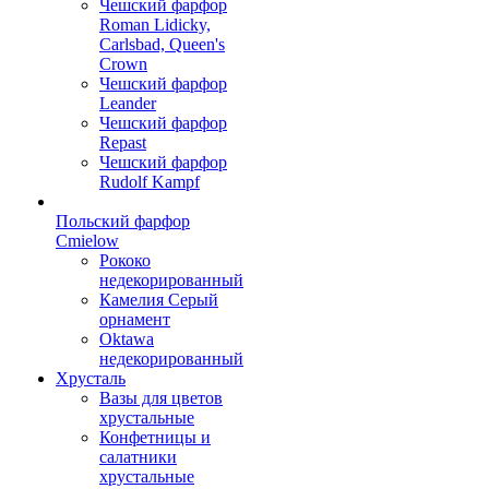
Чешский фарфор
Roman Lidicky,
Carlsbad, Queen's
Crown
Чешский фарфор
Leander
Чешский фарфор
Repast
Чешский фарфор
Rudolf Kampf
Польский фарфор
Сmielow
Рококо
недекорированный
Камелия Серый
орнамент
Oktawa
недекорированный
Хрусталь
Вазы для цветов
хрустальные
Конфетницы и
салатники
хрустальные