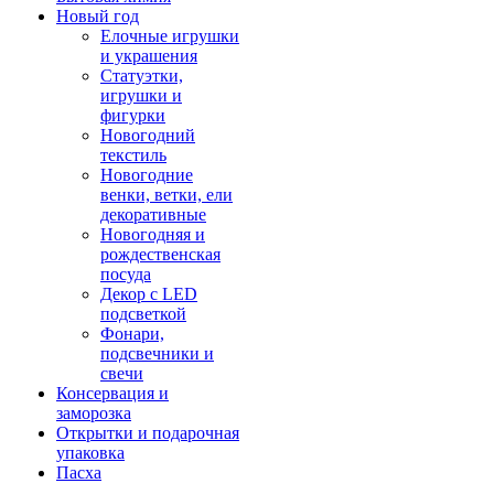
Новый год
Елочные игрушки
и украшения
Статуэтки,
игрушки и
фигурки
Новогодний
текстиль
Новогодние
венки, ветки, ели
декоративные
Новогодняя и
рождественская
посуда
Декор с LED
подсветкой
Фонари,
подсвечники и
свечи
Консервация и
заморозка
Открытки и подарочная
упаковка
Пасха