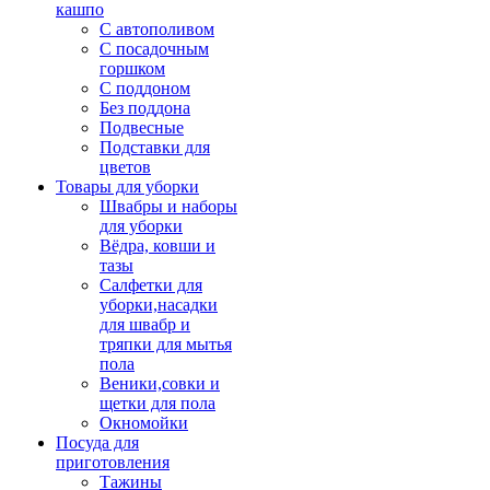
кашпо
С автополивом
С посадочным
горшком
С поддоном
Без поддона
Подвесные
Подставки для
цветов
Товары для уборки
Швабры и наборы
для уборки
Вёдра, ковши и
тазы
Салфетки для
уборки,насадки
для швабр и
тряпки для мытья
пола
Веники,совки и
щетки для пола
Окномойки
Посуда для
приготовления
Тажины