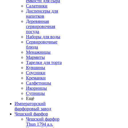
емкости для сыра
Салатники
Диспенсеры для
напитков
Деревянная
сервировочная
посуда
Наборы для воды
Сервировочные
блюда
Менажницы
Мармиты
Тарелки для торта
Кувшины
Соусники
Креманки
Салфетницы
Икорницы
Супницы
Ещё
Императорский
фарфоровый завод
Чешский фарфор
Чешский фарфор
Thun 1794 a.s.