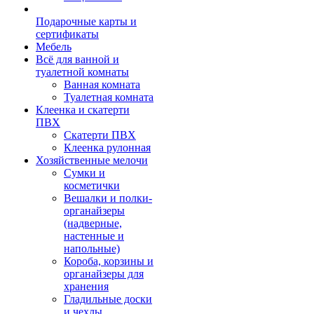
Подарочные карты и
сертификаты
Мебель
Всё для ванной и
туалетной комнаты
Ванная комната
Туалетная комната
Клеенка и скатерти
ПВХ
Скатерти ПВХ
Клеенка рулонная
Хозяйственные мелочи
Сумки и
косметички
Вешалки и полки-
органайзеры
(надверные,
настенные и
напольные)
Короба, корзины и
органайзеры для
хранения
Гладильные доски
и чехлы