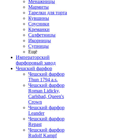
Менажницы
Мармиты
Тарелки для торта
Кувшины
Соусники
Креманки
Салфетницы
Икорницы
Супницы
Ещё
Императорский
фарфоровый завод
Чешский фарфор
Чешский фарфор
Thun 1794 a.s.
Чешский фарфор
Roman Lidicky,
Carlsbad, Queen's
Crown
Чешский фарфор
Leander
Чешский фарфор
Repast
Чешский фарфор
Rudolf Kampf