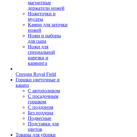
магнитные
держатели ножей
Ножеточки и
мусаты
Камни для заточки
ножей
Ножи и наборы
для сыра
Ножи для
специальной
нарезки и
карвинга
Специи Royal Field
Горшки цветочные и
кашпо
С автополивом
С посадочным
горшком
С поддоном
Без поддона
Подвесные
Подставки для
цветов
Товары для уборки