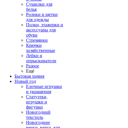
Сушилки для
белья
Ролики и щетки
для одежды
Полки, этажерки и
аксессуары для
обуви
Стремянки
Крючки
хозяйственные
Лейки и
опрыскиватели
Разное
Ещё
Бытовая химия
Новый год
Елочные игрушки
и украшения
Статуэтки,
игрушки и
фигурки
Новогодний
текстиль
Новогодние
венки, ветки, ели