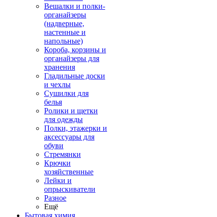
Вешалки и полки-
органайзеры
(надверные,
настенные и
напольные)
Короба, корзины и
органайзеры для
хранения
Гладильные доски
и чехлы
Сушилки для
белья
Ролики и щетки
для одежды
Полки, этажерки и
аксессуары для
обуви
Стремянки
Крючки
хозяйственные
Лейки и
опрыскиватели
Разное
Ещё
Бытовая химия