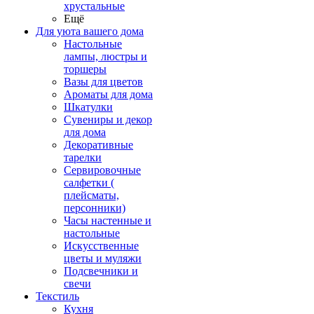
хрустальные
Ещё
Для уюта вашего дома
Настольные
лампы, люстры и
торшеры
Вазы для цветов
Ароматы для дома
Шкатулки
Сувениры и декор
для дома
Декоративные
тарелки
Сервировочные
салфетки (
плейсматы,
персонники)
Часы настенные и
настольные
Искусственные
цветы и муляжи
Подсвечники и
свечи
Текстиль
Кухня