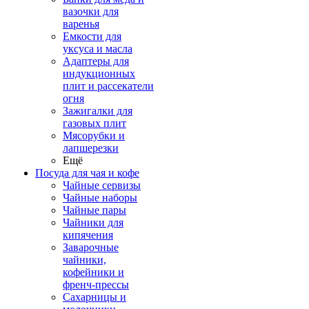
вазочки для
варенья
Емкости для
уксуса и масла
Адаптеры для
индукционных
плит и рассекатели
огня
Зажигалки для
газовых плит
Мясорубки и
лапшерезки
Ещё
Посуда для чая и кофе
Чайные сервизы
Чайные наборы
Чайные пары
Чайники для
кипячения
Заварочные
чайники,
кофейники и
френч-прессы
Сахарницы и