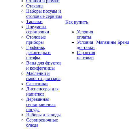
Стопки и рюмки
Стаканы
Наборы посуды и
столовые сервизы
Тарелки
Как купить
Предметы
сервировки
Условия
Столовые
оплаты
приборы
Условия
Магазины
Брен
Графины,
доставки
декантеры и
Гарантия
штофы
на товар
Вазы для фруктов
и конфетницы
Масленки и
емкости для сыра
Салатники
Диспенсеры для
напитков
Деревянная
сервировочная
посуда
Наборы для воды
Сервировочные
блюда