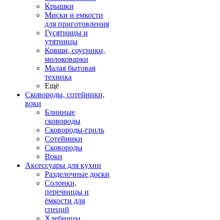
Крышки
Миски и емкости
для приготовления
Гусятницы и
утятницы
Ковши, соусники,
молоковарки
Малая бытовая
техника
Ещё
Сковороды, сотейники,
воки
Блинные
сковороды
Сковороды-гриль
Сотейники
Сковороды
Воки
Аксессуары для кухни
Разделочные доски
Солонки,
перечницы и
ёмкости для
специй
Хлебницы