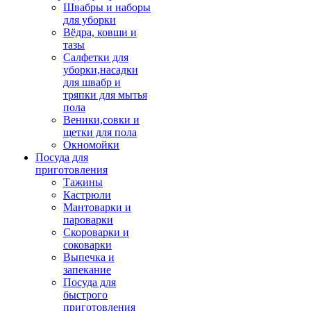
Швабры и наборы
для уборки
Вёдра, ковши и
тазы
Салфетки для
уборки,насадки
для швабр и
тряпки для мытья
пола
Веники,совки и
щетки для пола
Окномойки
Посуда для
приготовления
Тажины
Кастрюли
Мантоварки и
пароварки
Скороварки и
соковарки
Выпечка и
запекание
Посуда для
быстрого
приготовления