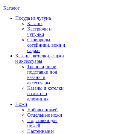
Каталог
Посуда из чугуна
Казаны
Кастрюли и
чугунки
Сковороды,
сотейники, воки и
саджи
Казаны, котелки, саджи
и аксессуары
Треноги, печи,
подставки под
казаны и
аксессуары
Казаны и котелки
из литого
алюминия
Ножи
Наборы ножей
Отдельные ножи
Подставки для
ножей
Настенные и