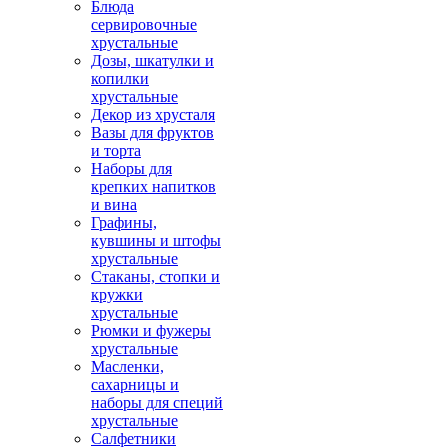
Блюда
сервировочные
хрустальные
Дозы, шкатулки и
копилки
хрустальные
Декор из хрусталя
Вазы для фруктов
и торта
Наборы для
крепких напитков
и вина
Графины,
кувшины и штофы
хрустальные
Стаканы, стопки и
кружки
хрустальные
Рюмки и фужеры
хрустальные
Масленки,
сахарницы и
наборы для специй
хрустальные
Салфетники