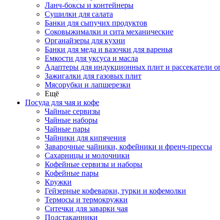
Ланч-боксы и контейнеры
Сушилки для салата
Банки для сыпучих продуктов
Соковыжималки и сита механические
Органайзеры для кухни
Банки для меда и вазочки для варенья
Емкости для уксуса и масла
Адаптеры для индукционных плит и рассекатели о
Зажигалки для газовых плит
Мясорубки и лапшерезки
Ещё
Посуда для чая и кофе
Чайные сервизы
Чайные наборы
Чайные пары
Чайники для кипячения
Заварочные чайники, кофейники и френч-прессы
Сахарницы и молочники
Кофейные сервизы и наборы
Кофейные пары
Кружки
Гейзерные кофеварки, турки и кофемолки
Термосы и термокружки
Ситечки для заварки чая
Подстаканники