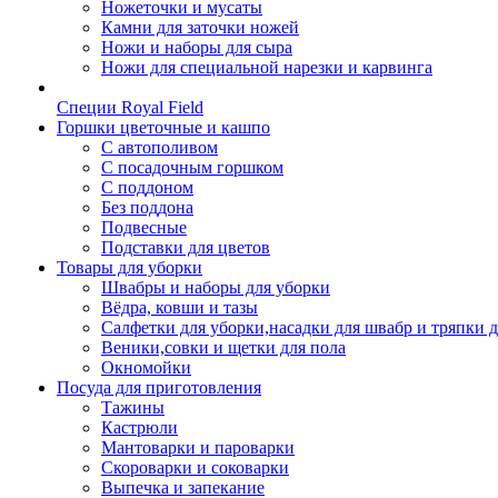
Ножеточки и мусаты
Камни для заточки ножей
Ножи и наборы для сыра
Ножи для специальной нарезки и карвинга
Специи Royal Field
Горшки цветочные и кашпо
С автополивом
С посадочным горшком
С поддоном
Без поддона
Подвесные
Подставки для цветов
Товары для уборки
Швабры и наборы для уборки
Вёдра, ковши и тазы
Салфетки для уборки,насадки для швабр и тряпки 
Веники,совки и щетки для пола
Окномойки
Посуда для приготовления
Тажины
Кастрюли
Мантоварки и пароварки
Скороварки и соковарки
Выпечка и запекание