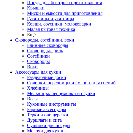
Посуда для быстрого приготовления
Крышки
Миски и емкости для приготовления
Гусятницы и утятницы
Ковши, соусники, молоковарки
Малая бытовая техника
Ещё
Сковороды, сотейники, воки
Блинные сковороды
Сковороды-гриль
Сотейники
Сковороды
Воки
Аксессуары для кухни
Разделочные доски
Солонки, перечницы и ёмкости для специй
Хлебницы
Мельницы. перцемолки и ступки
Весы
Кухонные инструменты
Барные аксессуары
Терки и овощерезки
Дуршлаги и сита
Сушилки для посуды
Мелочи для кухни