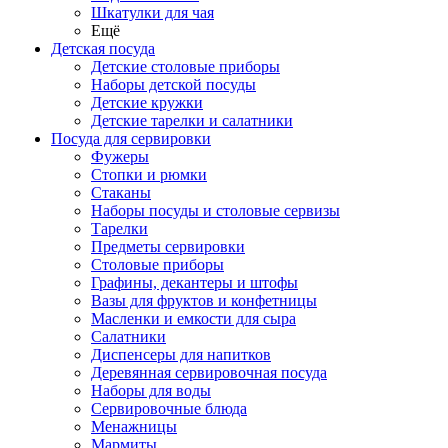
Шкатулки для чая
Ещё
Детская посуда
Детские столовые приборы
Наборы детской посуды
Детские кружки
Детские тарелки и салатники
Посуда для сервировки
Фужеры
Стопки и рюмки
Стаканы
Наборы посуды и столовые сервизы
Тарелки
Предметы сервировки
Столовые приборы
Графины, декантеры и штофы
Вазы для фруктов и конфетницы
Масленки и емкости для сыра
Салатники
Диспенсеры для напитков
Деревянная сервировочная посуда
Наборы для воды
Сервировочные блюда
Менажницы
Мармиты