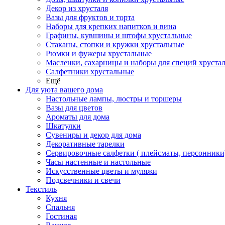
Декор из хрусталя
Вазы для фруктов и торта
Наборы для крепких напитков и вина
Графины, кувшины и штофы хрустальные
Стаканы, стопки и кружки хрустальные
Рюмки и фужеры хрустальные
Масленки, сахарницы и наборы для специй хруста
Салфетники хрустальные
Ещё
Для уюта вашего дома
Настольные лампы, люстры и торшеры
Вазы для цветов
Ароматы для дома
Шкатулки
Сувениры и декор для дома
Декоративные тарелки
Сервировочные салфетки ( плейсматы, персонники
Часы настенные и настольные
Искусственные цветы и муляжи
Подсвечники и свечи
Текстиль
Кухня
Спальня
Гостиная