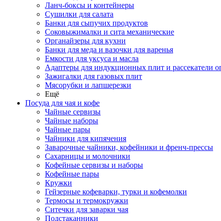
Ланч-боксы и контейнеры
Сушилки для салата
Банки для сыпучих продуктов
Соковыжималки и сита механические
Органайзеры для кухни
Банки для меда и вазочки для варенья
Емкости для уксуса и масла
Адаптеры для индукционных плит и рассекатели о
Зажигалки для газовых плит
Мясорубки и лапшерезки
Ещё
Посуда для чая и кофе
Чайные сервизы
Чайные наборы
Чайные пары
Чайники для кипячения
Заварочные чайники, кофейники и френч-прессы
Сахарницы и молочники
Кофейные сервизы и наборы
Кофейные пары
Кружки
Гейзерные кофеварки, турки и кофемолки
Термосы и термокружки
Ситечки для заварки чая
Подстаканники