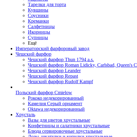
Тарелки для торта
Кувшины
Соусники
Креманки
Салфетницы
Икорницы
Супницы
Ещё
Императорский фарфоровый завод
Чешский фарфор
Чешский фарфор Thun 1794 a.s.
Чешский фарфор Roman Lidicky, Carlsbad, Queen's 
Чешский фарфор Leander
Чешский фарфор Repast
Чешский фарфор Rudolf Kampf
Польский фарфор Сmielow
Рококо недекорированный
Камелия Серый орнамент
Oktawa недекорированный
Хрусталь
Вазы для цветов хрустальные
Конфетницы и салатники хрустальные
Блюда сервировочные хрустальные
Дозы, шкатулки и копилки хрустальные