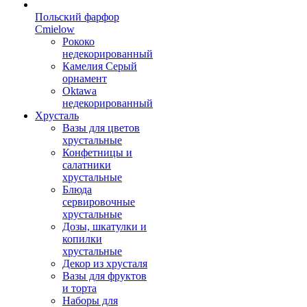
Польский фарфор
Сmielow
Рококо
недекорированный
Камелия Серый
орнамент
Oktawa
недекорированный
Хрусталь
Вазы для цветов
хрустальные
Конфетницы и
салатники
хрустальные
Блюда
сервировочные
хрустальные
Дозы, шкатулки и
копилки
хрустальные
Декор из хрусталя
Вазы для фруктов
и торта
Наборы для