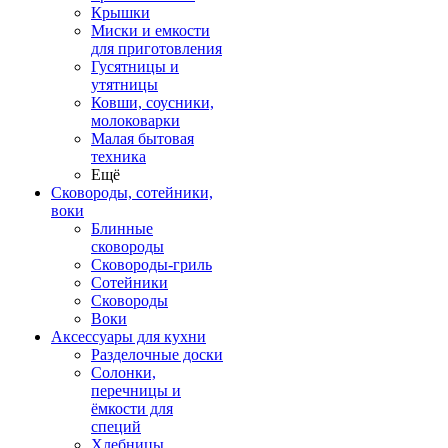
Крышки
Миски и емкости
для приготовления
Гусятницы и
утятницы
Ковши, соусники,
молоковарки
Малая бытовая
техника
Ещё
Сковороды, сотейники,
воки
Блинные
сковороды
Сковороды-гриль
Сотейники
Сковороды
Воки
Аксессуары для кухни
Разделочные доски
Солонки,
перечницы и
ёмкости для
специй
Хлебницы