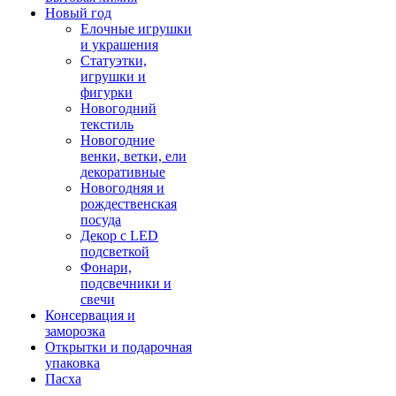
Новый год
Елочные игрушки
и украшения
Статуэтки,
игрушки и
фигурки
Новогодний
текстиль
Новогодние
венки, ветки, ели
декоративные
Новогодняя и
рождественская
посуда
Декор с LED
подсветкой
Фонари,
подсвечники и
свечи
Консервация и
заморозка
Открытки и подарочная
упаковка
Пасха