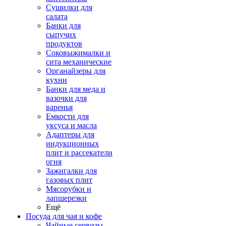
Сушилки для
салата
Банки для
сыпучих
продуктов
Соковыжималки и
сита механические
Органайзеры для
кухни
Банки для меда и
вазочки для
варенья
Емкости для
уксуса и масла
Адаптеры для
индукционных
плит и рассекатели
огня
Зажигалки для
газовых плит
Мясорубки и
лапшерезки
Ещё
Посуда для чая и кофе
Чайные сервизы