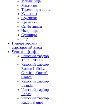
Менажницы
Мармиты
Тарелки для торта
Кувшины
Соусники
Креманки
Салфетницы
Икорницы
Супницы
Ещё
Императорский
фарфоровый завод
Чешский фарфор
Чешский фарфор
Thun 1794 a.s.
Чешский фарфор
Roman Lidicky,
Carlsbad, Queen's
Crown
Чешский фарфор
Leander
Чешский фарфор
Repast
Чешский фарфор
Rudolf Kampf