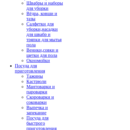
Швабры и наборы
для уборки
Вёдра, ковши и
тазы
Салфетки для
уборки,насадки
для швабр и
тряпки для мытья
пола
Веники,совки и
щетки для пола
Окномойки
Посуда для
приготовления
Тажины
Кастрюли
Мантоварки и
пароварки
Скороварки и
соковарки
Выпечка и
запекание
Посуда для
быстрого
приготовления