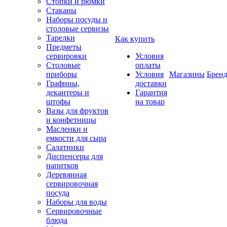
Стопки и рюмки
Стаканы
Наборы посуды и
столовые сервизы
Тарелки
Как купить
Предметы
сервировки
Условия
Столовые
оплаты
приборы
Условия
Магазины
Брен
Графины,
доставки
декантеры и
Гарантия
штофы
на товар
Вазы для фруктов
и конфетницы
Масленки и
емкости для сыра
Салатники
Диспенсеры для
напитков
Деревянная
сервировочная
посуда
Наборы для воды
Сервировочные
блюда