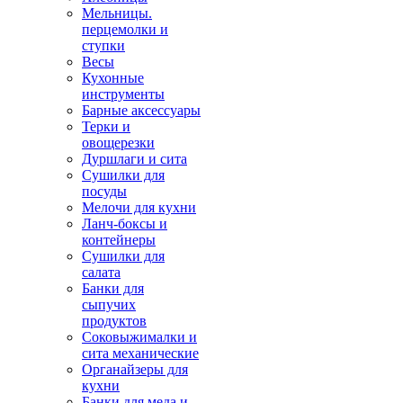
Мельницы.
перцемолки и
ступки
Весы
Кухонные
инструменты
Барные аксессуары
Терки и
овощерезки
Дуршлаги и сита
Сушилки для
посуды
Мелочи для кухни
Ланч-боксы и
контейнеры
Сушилки для
салата
Банки для
сыпучих
продуктов
Соковыжималки и
сита механические
Органайзеры для
кухни
Банки для меда и