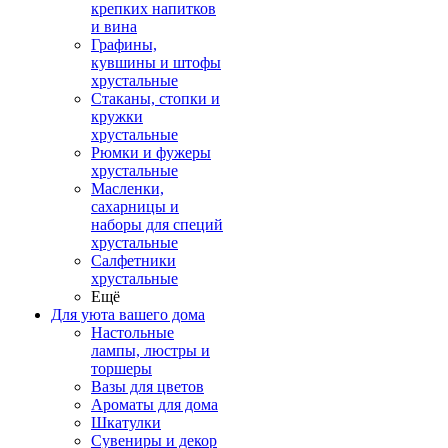
крепких напитков
и вина
Графины,
кувшины и штофы
хрустальные
Стаканы, стопки и
кружки
хрустальные
Рюмки и фужеры
хрустальные
Масленки,
сахарницы и
наборы для специй
хрустальные
Салфетники
хрустальные
Ещё
Для уюта вашего дома
Настольные
лампы, люстры и
торшеры
Вазы для цветов
Ароматы для дома
Шкатулки
Сувениры и декор