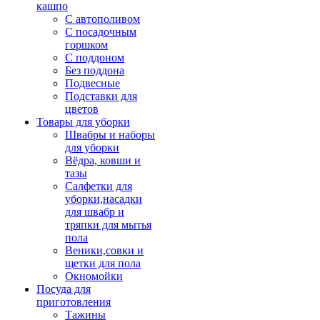
кашпо
С автополивом
С посадочным
горшком
С поддоном
Без поддона
Подвесные
Подставки для
цветов
Товары для уборки
Швабры и наборы
для уборки
Вёдра, ковши и
тазы
Салфетки для
уборки,насадки
для швабр и
тряпки для мытья
пола
Веники,совки и
щетки для пола
Окномойки
Посуда для
приготовления
Тажины