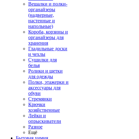
Вешалки и полки-
органайзеры
(надверные,
настенные и
напольные)
Короба, корзины и
органайзеры для
хранения
Гладильные доски
и чехлы
Сушилки для
белья
Ролики и щетки
для одежды
Полки, этажерки и
аксессуары для
обуви
Стремянки
Крючки
хозяйственные
Лейки и
опрыскиватели
Разное
Ещё
Бытовая химия