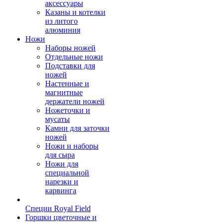
аксессуары
Казаны и котелки
из литого
алюминия
Ножи
Наборы ножей
Отдельные ножи
Подставки для
ножей
Настенные и
магнитные
держатели ножей
Ножеточки и
мусаты
Камни для заточки
ножей
Ножи и наборы
для сыра
Ножи для
специальной
нарезки и
карвинга
Специи Royal Field
Горшки цветочные и