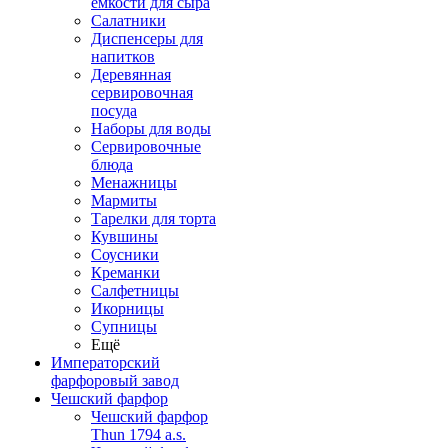
емкости для сыра
Салатники
Диспенсеры для
напитков
Деревянная
сервировочная
посуда
Наборы для воды
Сервировочные
блюда
Менажницы
Мармиты
Тарелки для торта
Кувшины
Соусники
Креманки
Салфетницы
Икорницы
Супницы
Ещё
Императорский
фарфоровый завод
Чешский фарфор
Чешский фарфор
Thun 1794 a.s.