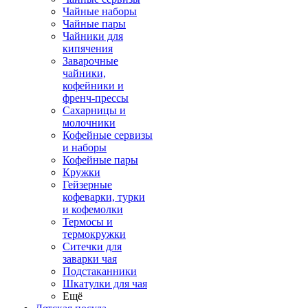
Чайные наборы
Чайные пары
Чайники для
кипячения
Заварочные
чайники,
кофейники и
френч-прессы
Сахарницы и
молочники
Кофейные сервизы
и наборы
Кофейные пары
Кружки
Гейзерные
кофеварки, турки
и кофемолки
Термосы и
термокружки
Ситечки для
заварки чая
Подстаканники
Шкатулки для чая
Ещё