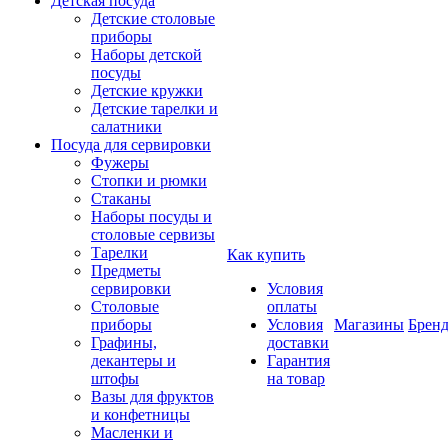
Детская посуда
Детские столовые
приборы
Наборы детской
посуды
Детские кружки
Детские тарелки и
салатники
Посуда для сервировки
Фужеры
Стопки и рюмки
Стаканы
Наборы посуды и
столовые сервизы
Тарелки
Как купить
Предметы
сервировки
Условия
Столовые
оплаты
приборы
Условия
Магазины
Брен
Графины,
доставки
декантеры и
Гарантия
штофы
на товар
Вазы для фруктов
и конфетницы
Масленки и