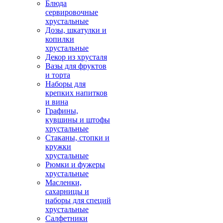
Блюда
сервировочные
хрустальные
Дозы, шкатулки и
копилки
хрустальные
Декор из хрусталя
Вазы для фруктов
и торта
Наборы для
крепких напитков
и вина
Графины,
кувшины и штофы
хрустальные
Стаканы, стопки и
кружки
хрустальные
Рюмки и фужеры
хрустальные
Масленки,
сахарницы и
наборы для специй
хрустальные
Салфетники