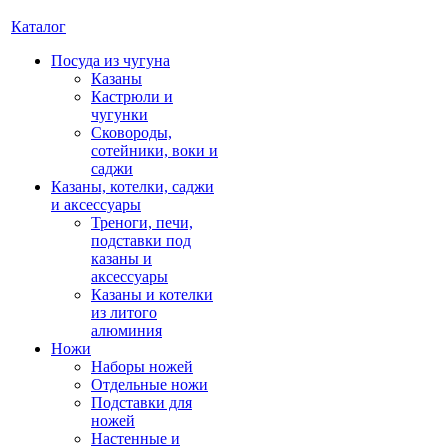
Каталог
Посуда из чугуна
Казаны
Кастрюли и
чугунки
Сковороды,
сотейники, воки и
саджи
Казаны, котелки, саджи
и аксессуары
Треноги, печи,
подставки под
казаны и
аксессуары
Казаны и котелки
из литого
алюминия
Ножи
Наборы ножей
Отдельные ножи
Подставки для
ножей
Настенные и