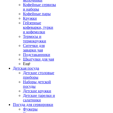
молочники
Кофейные сервизы
и наборы
Кофейные пары
Кружки
Гейзерные
кофеварки, турки
и кофемолки
Термосы и
термокружки
Ситечки для
заварки чая
Подстаканники
Шкатулки для чая
Ещё
Детская посуда
Детские столовые
приборы
Наборы детской
посуды
Детские кружки
Детские тарелки и
салатники
Посуда для сервировки
Фужеры