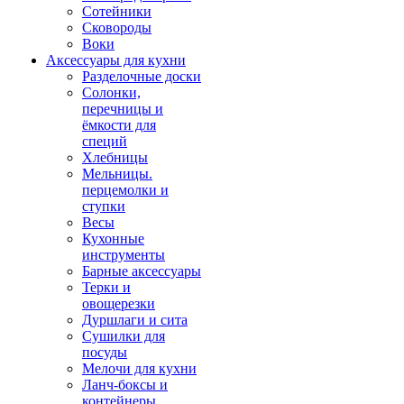
Сотейники
Сковороды
Воки
Аксессуары для кухни
Разделочные доски
Солонки,
перечницы и
ёмкости для
специй
Хлебницы
Мельницы.
перцемолки и
ступки
Весы
Кухонные
инструменты
Барные аксессуары
Терки и
овощерезки
Дуршлаги и сита
Сушилки для
посуды
Мелочи для кухни
Ланч-боксы и
контейнеры