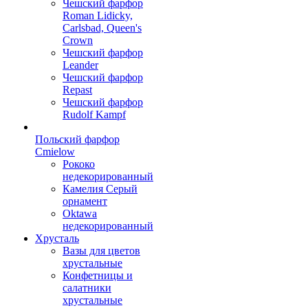
Чешский фарфор
Roman Lidicky,
Carlsbad, Queen's
Crown
Чешский фарфор
Leander
Чешский фарфор
Repast
Чешский фарфор
Rudolf Kampf
Польский фарфор
Сmielow
Рококо
недекорированный
Камелия Серый
орнамент
Oktawa
недекорированный
Хрусталь
Вазы для цветов
хрустальные
Конфетницы и
салатники
хрустальные