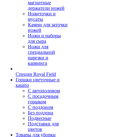
магнитные
держатели ножей
Ножеточки и
мусаты
Камни для заточки
ножей
Ножи и наборы
для сыра
Ножи для
специальной
нарезки и
карвинга
Специи Royal Field
Горшки цветочные и
кашпо
С автополивом
С посадочным
горшком
С поддоном
Без поддона
Подвесные
Подставки для
цветов
Товары для уборки