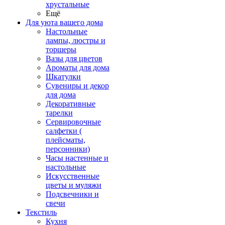
хрустальные
Ещё
Для уюта вашего дома
Настольные
лампы, люстры и
торшеры
Вазы для цветов
Ароматы для дома
Шкатулки
Сувениры и декор
для дома
Декоративные
тарелки
Сервировочные
салфетки (
плейсматы,
персонники)
Часы настенные и
настольные
Искусственные
цветы и муляжи
Подсвечники и
свечи
Текстиль
Кухня