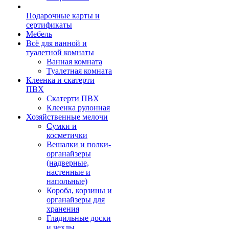
Подарочные карты и
сертификаты
Мебель
Всё для ванной и
туалетной комнаты
Ванная комната
Туалетная комната
Клеенка и скатерти
ПВХ
Скатерти ПВХ
Клеенка рулонная
Хозяйственные мелочи
Сумки и
косметички
Вешалки и полки-
органайзеры
(надверные,
настенные и
напольные)
Короба, корзины и
органайзеры для
хранения
Гладильные доски
и чехлы