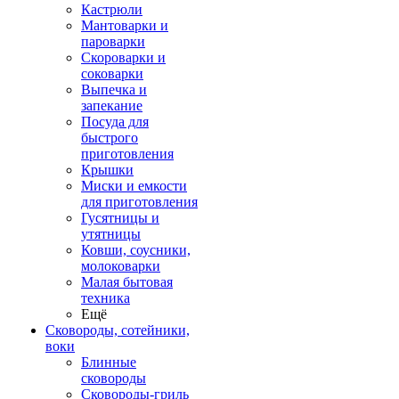
Кастрюли
Мантоварки и
пароварки
Скороварки и
соковарки
Выпечка и
запекание
Посуда для
быстрого
приготовления
Крышки
Миски и емкости
для приготовления
Гусятницы и
утятницы
Ковши, соусники,
молоковарки
Малая бытовая
техника
Ещё
Сковороды, сотейники,
воки
Блинные
сковороды
Сковороды-гриль