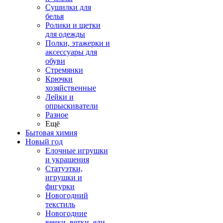
Сушилки для
белья
Ролики и щетки
для одежды
Полки, этажерки и
аксессуары для
обуви
Стремянки
Крючки
хозяйственные
Лейки и
опрыскиватели
Разное
Ещё
Бытовая химия
Новый год
Елочные игрушки
и украшения
Статуэтки,
игрушки и
фигурки
Новогодний
текстиль
Новогодние
венки, ветки, ели