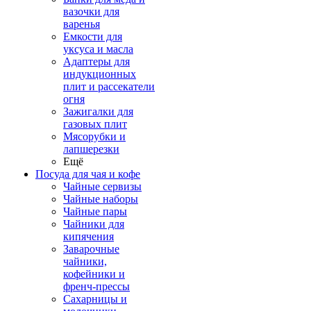
вазочки для
варенья
Емкости для
уксуса и масла
Адаптеры для
индукционных
плит и рассекатели
огня
Зажигалки для
газовых плит
Мясорубки и
лапшерезки
Ещё
Посуда для чая и кофе
Чайные сервизы
Чайные наборы
Чайные пары
Чайники для
кипячения
Заварочные
чайники,
кофейники и
френч-прессы
Сахарницы и