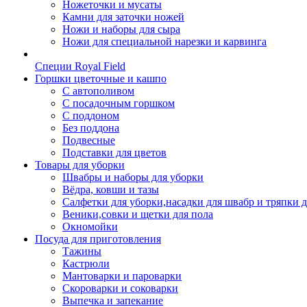
Ножеточки и мусаты
Камни для заточки ножей
Ножи и наборы для сыра
Ножи для специальной нарезки и карвинга
Специи Royal Field
Горшки цветочные и кашпо
С автополивом
С посадочным горшком
С поддоном
Без поддона
Подвесные
Подставки для цветов
Товары для уборки
Швабры и наборы для уборки
Вёдра, ковши и тазы
Салфетки для уборки,насадки для швабр и тряпки 
Веники,совки и щетки для пола
Окномойки
Посуда для приготовления
Тажины
Кастрюли
Мантоварки и пароварки
Скороварки и соковарки
Выпечка и запекание