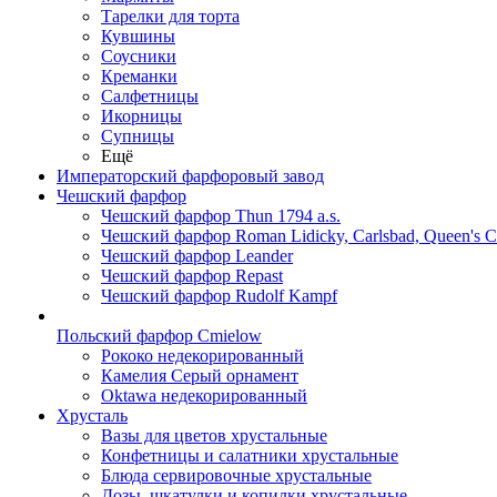
Тарелки для торта
Кувшины
Соусники
Креманки
Салфетницы
Икорницы
Супницы
Ещё
Императорский фарфоровый завод
Чешский фарфор
Чешский фарфор Thun 1794 a.s.
Чешский фарфор Roman Lidicky, Carlsbad, Queen's 
Чешский фарфор Leander
Чешский фарфор Repast
Чешский фарфор Rudolf Kampf
Польский фарфор Сmielow
Рококо недекорированный
Камелия Серый орнамент
Oktawa недекорированный
Хрусталь
Вазы для цветов хрустальные
Конфетницы и салатники хрустальные
Блюда сервировочные хрустальные
Дозы, шкатулки и копилки хрустальные