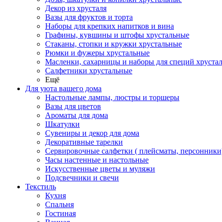
Декор из хрусталя
Вазы для фруктов и торта
Наборы для крепких напитков и вина
Графины, кувшины и штофы хрустальные
Стаканы, стопки и кружки хрустальные
Рюмки и фужеры хрустальные
Масленки, сахарницы и наборы для специй хруста
Салфетники хрустальные
Ещё
Для уюта вашего дома
Настольные лампы, люстры и торшеры
Вазы для цветов
Ароматы для дома
Шкатулки
Сувениры и декор для дома
Декоративные тарелки
Сервировочные салфетки ( плейсматы, персонники
Часы настенные и настольные
Искусственные цветы и муляжи
Подсвечники и свечи
Текстиль
Кухня
Спальня
Гостиная