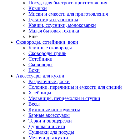
Посуда для быстрого приготовления
Крышки
Миски и емкости для приготовления
Гусятницы и утятницы
Ковши, соусники, молоковарки
Малая бытовая техника
Ещё
Сковороды, сотейники, воки
Блинные сковороды
Сковороды-гриль
Сотейники
Сковороды
Воки
Аксессуары для кухни
Разделочные доски
Солонки, перечницы и ёмкости для специй
Хлебницы
Мельницы. перцемолки и ступки
Весы
Кухонные инструменты
Барные аксессуары
Терки и овощерезки
Дуршлаги и сита
Сушилки для посуды
Мелочи для кухни