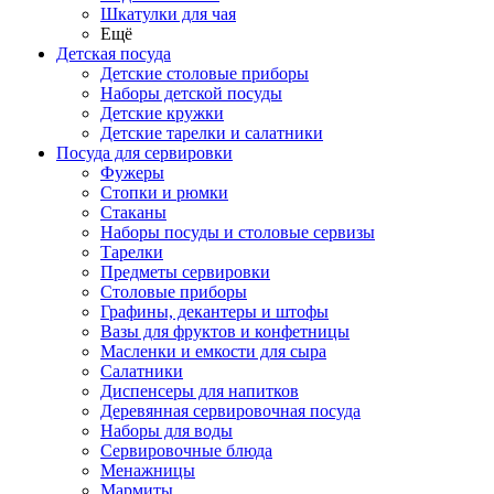
Шкатулки для чая
Ещё
Детская посуда
Детские столовые приборы
Наборы детской посуды
Детские кружки
Детские тарелки и салатники
Посуда для сервировки
Фужеры
Стопки и рюмки
Стаканы
Наборы посуды и столовые сервизы
Тарелки
Предметы сервировки
Столовые приборы
Графины, декантеры и штофы
Вазы для фруктов и конфетницы
Масленки и емкости для сыра
Салатники
Диспенсеры для напитков
Деревянная сервировочная посуда
Наборы для воды
Сервировочные блюда
Менажницы
Мармиты