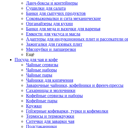
Ланч-боксы и контейнеры
Сушилки для салата
Банки для сыпучих продуктов
Соковыжималки и сита механические
Органайзеры для кухни
Банки для меда и вазочки для варенья
Емкости для уксуса и масла
Адаптеры для индукционных плит и рассекатели о
Зажигалки для газовых плит
Мясорубки и лапшерезки
Ещё
Посуда для чая и кофе
Чайные сервизы
Чайные наборы
Чайные пары
Чайники для кипячения
Заварочные чайники, кофейники и френч-прессы
Сахарницы и молочники
Кофейные сервизы и наборы
Кофейные пары
Кружки
Гейзерные кофеварки, турки и кофемолки
Термосы и термокружки
Ситечки для заварки чая
Подстаканники