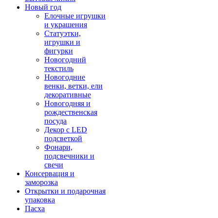
Новый год
Елочные игрушки
и украшения
Статуэтки,
игрушки и
фигурки
Новогодний
текстиль
Новогодние
венки, ветки, ели
декоративные
Новогодняя и
рождественская
посуда
Декор с LED
подсветкой
Фонари,
подсвечники и
свечи
Консервация и
заморозка
Открытки и подарочная
упаковка
Пасха