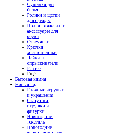
Сушилки для
белья
Ролики и щетки
для одежды
Полки, этажерки и
аксессуары для
обуви
Стремянки
Крючки
хозяйственные
Лейки и
опрыскиватели
Разное
Ещё
Бытовая химия
Новый год
Елочные игрушки
и украшения
Статуэтки,
игрушки и
фигурки
Новогодний
текстиль
Новогодние
венки, ветки, ели