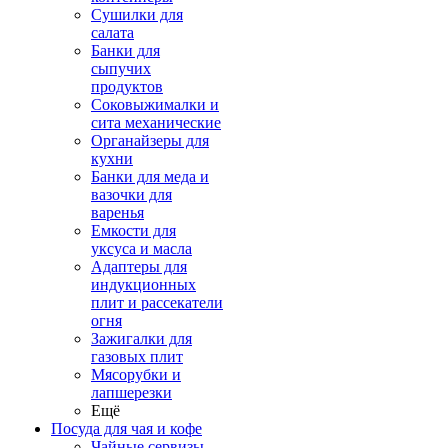
Сушилки для
салата
Банки для
сыпучих
продуктов
Соковыжималки и
сита механические
Органайзеры для
кухни
Банки для меда и
вазочки для
варенья
Емкости для
уксуса и масла
Адаптеры для
индукционных
плит и рассекатели
огня
Зажигалки для
газовых плит
Мясорубки и
лапшерезки
Ещё
Посуда для чая и кофе
Чайные сервизы