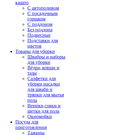
кашпо
С автополивом
С посадочным
горшком
С поддоном
Без поддона
Подвесные
Подставки для
цветов
Товары для уборки
Швабры и наборы
для уборки
Вёдра, ковши и
тазы
Салфетки для
уборки,насадки
для швабр и
тряпки для мытья
пола
Веники,совки и
щетки для пола
Окномойки
Посуда для
приготовления
Тажины