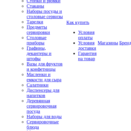
Стопки и рюмки
Стаканы
Наборы посуды и
столовые сервизы
Тарелки
Как купить
Предметы
сервировки
Условия
Столовые
оплаты
приборы
Условия
Магазины
Брен
Графины,
доставки
декантеры и
Гарантия
штофы
на товар
Вазы для фруктов
и конфетницы
Масленки и
емкости для сыра
Салатники
Диспенсеры для
напитков
Деревянная
сервировочная
посуда
Наборы для воды
Сервировочные
блюда