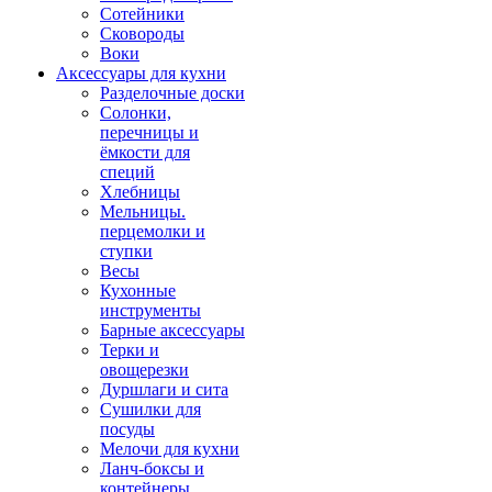
Сотейники
Сковороды
Воки
Аксессуары для кухни
Разделочные доски
Солонки,
перечницы и
ёмкости для
специй
Хлебницы
Мельницы.
перцемолки и
ступки
Весы
Кухонные
инструменты
Барные аксессуары
Терки и
овощерезки
Дуршлаги и сита
Сушилки для
посуды
Мелочи для кухни
Ланч-боксы и
контейнеры