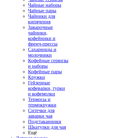
Чайные наборы
Чайные пары
Чайники для
кипячения
Заварочные
чайники,
кофейники и
френч-прессы
Сахарницы и
молочники
Кофейные сервизы
и наборы
Кофейные пары
Кружки
Гейзерные
кофеварки, турки
и кофемолки
Термосы и
термокружки
Ситечки для
заварки чая
Подстаканники
Шкатулки для чая
Ещё