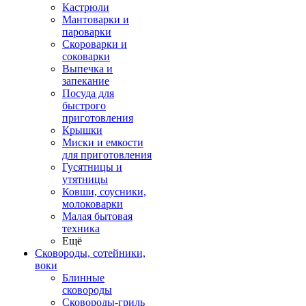
Кастрюли
Мантоварки и
пароварки
Скороварки и
соковарки
Выпечка и
запекание
Посуда для
быстрого
приготовления
Крышки
Миски и емкости
для приготовления
Гусятницы и
утятницы
Ковши, соусники,
молоковарки
Малая бытовая
техника
Ещё
Сковороды, сотейники,
воки
Блинные
сковороды
Сковороды-гриль