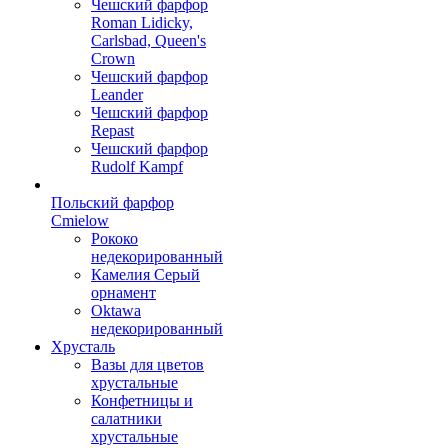
Чешский фарфор
Roman Lidicky,
Carlsbad, Queen's
Crown
Чешский фарфор
Leander
Чешский фарфор
Repast
Чешский фарфор
Rudolf Kampf
Польский фарфор
Сmielow
Рококо
недекорированный
Камелия Серый
орнамент
Oktawa
недекорированный
Хрусталь
Вазы для цветов
хрустальные
Конфетницы и
салатники
хрустальные