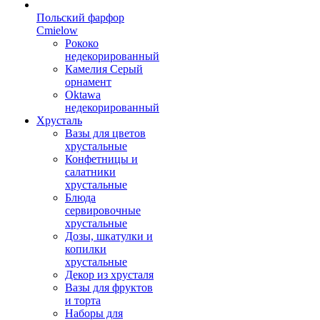
Польский фарфор
Сmielow
Рококо
недекорированный
Камелия Серый
орнамент
Oktawa
недекорированный
Хрусталь
Вазы для цветов
хрустальные
Конфетницы и
салатники
хрустальные
Блюда
сервировочные
хрустальные
Дозы, шкатулки и
копилки
хрустальные
Декор из хрусталя
Вазы для фруктов
и торта
Наборы для