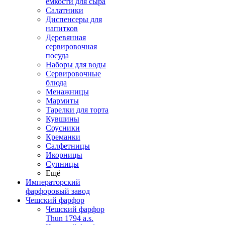
емкости для сыра
Салатники
Диспенсеры для
напитков
Деревянная
сервировочная
посуда
Наборы для воды
Сервировочные
блюда
Менажницы
Мармиты
Тарелки для торта
Кувшины
Соусники
Креманки
Салфетницы
Икорницы
Супницы
Ещё
Императорский
фарфоровый завод
Чешский фарфор
Чешский фарфор
Thun 1794 a.s.