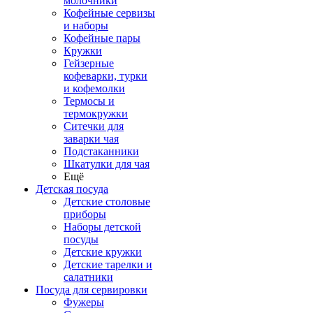
молочники
Кофейные сервизы
и наборы
Кофейные пары
Кружки
Гейзерные
кофеварки, турки
и кофемолки
Термосы и
термокружки
Ситечки для
заварки чая
Подстаканники
Шкатулки для чая
Ещё
Детская посуда
Детские столовые
приборы
Наборы детской
посуды
Детские кружки
Детские тарелки и
салатники
Посуда для сервировки
Фужеры