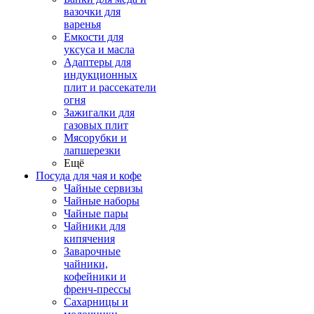
вазочки для
варенья
Емкости для
уксуса и масла
Адаптеры для
индукционных
плит и рассекатели
огня
Зажигалки для
газовых плит
Мясорубки и
лапшерезки
Ещё
Посуда для чая и кофе
Чайные сервизы
Чайные наборы
Чайные пары
Чайники для
кипячения
Заварочные
чайники,
кофейники и
френч-прессы
Сахарницы и