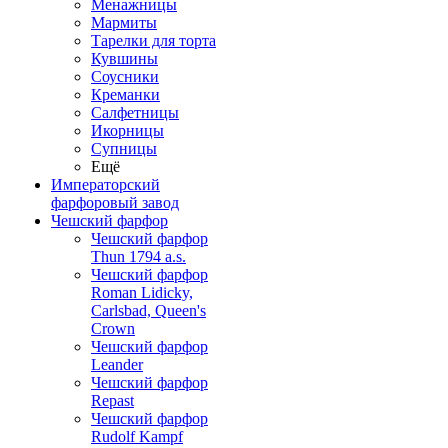
Менажницы
Мармиты
Тарелки для торта
Кувшины
Соусники
Креманки
Салфетницы
Икорницы
Супницы
Ещё
Императорский
фарфоровый завод
Чешский фарфор
Чешский фарфор
Thun 1794 a.s.
Чешский фарфор
Roman Lidicky,
Carlsbad, Queen's
Crown
Чешский фарфор
Leander
Чешский фарфор
Repast
Чешский фарфор
Rudolf Kampf