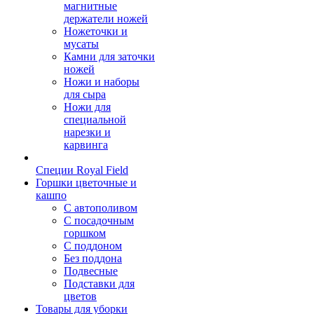
магнитные
держатели ножей
Ножеточки и
мусаты
Камни для заточки
ножей
Ножи и наборы
для сыра
Ножи для
специальной
нарезки и
карвинга
Специи Royal Field
Горшки цветочные и
кашпо
С автополивом
С посадочным
горшком
С поддоном
Без поддона
Подвесные
Подставки для
цветов
Товары для уборки