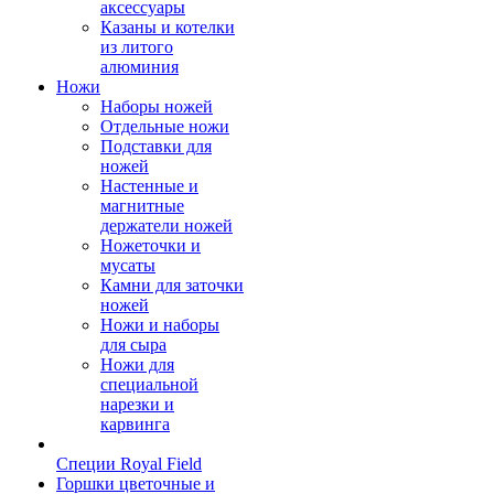
аксессуары
Казаны и котелки
из литого
алюминия
Ножи
Наборы ножей
Отдельные ножи
Подставки для
ножей
Настенные и
магнитные
держатели ножей
Ножеточки и
мусаты
Камни для заточки
ножей
Ножи и наборы
для сыра
Ножи для
специальной
нарезки и
карвинга
Специи Royal Field
Горшки цветочные и