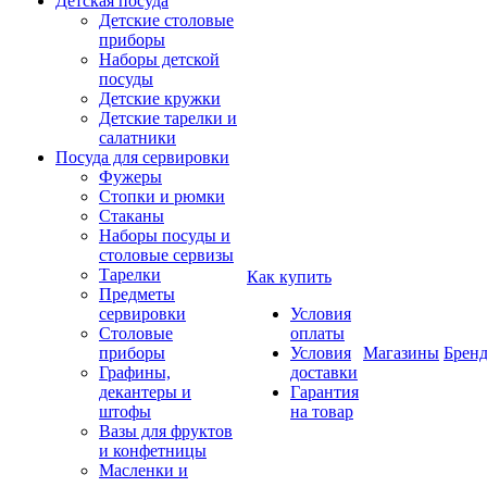
Детская посуда
Детские столовые
приборы
Наборы детской
посуды
Детские кружки
Детские тарелки и
салатники
Посуда для сервировки
Фужеры
Стопки и рюмки
Стаканы
Наборы посуды и
столовые сервизы
Тарелки
Как купить
Предметы
сервировки
Условия
Столовые
оплаты
приборы
Условия
Магазины
Брен
Графины,
доставки
декантеры и
Гарантия
штофы
на товар
Вазы для фруктов
и конфетницы
Масленки и