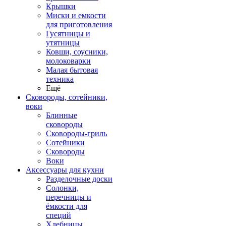
Крышки
Миски и емкости
для приготовления
Гусятницы и
утятницы
Ковши, соусники,
молоковарки
Малая бытовая
техника
Ещё
Сковороды, сотейники,
воки
Блинные
сковороды
Сковороды-гриль
Сотейники
Сковороды
Воки
Аксессуары для кухни
Разделочные доски
Солонки,
перечницы и
ёмкости для
специй
Хлебницы