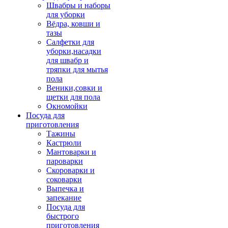
Швабры и наборы
для уборки
Вёдра, ковши и
тазы
Салфетки для
уборки,насадки
для швабр и
тряпки для мытья
пола
Веники,совки и
щетки для пола
Окномойки
Посуда для
приготовления
Тажины
Кастрюли
Мантоварки и
пароварки
Скороварки и
соковарки
Выпечка и
запекание
Посуда для
быстрого
приготовления