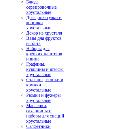
Блюда
сервировочные
хрустальные
Дозы, шкатулки и
копилки
хрустальные
Декор из хрусталя
Вазы для фруктов
и торта
Наборы для
крепких напитков
и вина
Графины,
кувшины и штофы
хрустальные
Стаканы, стопки и
кружки
хрустальные
Рюмки и фужеры
хрустальные
Масленки,
сахарницы и
наборы для специй
хрустальные
Салфетники