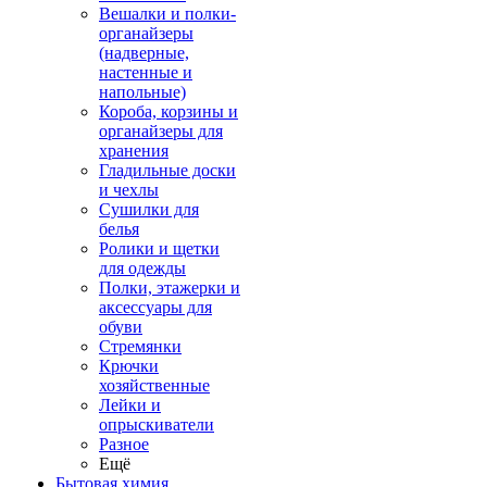
Вешалки и полки-
органайзеры
(надверные,
настенные и
напольные)
Короба, корзины и
органайзеры для
хранения
Гладильные доски
и чехлы
Сушилки для
белья
Ролики и щетки
для одежды
Полки, этажерки и
аксессуары для
обуви
Стремянки
Крючки
хозяйственные
Лейки и
опрыскиватели
Разное
Ещё
Бытовая химия