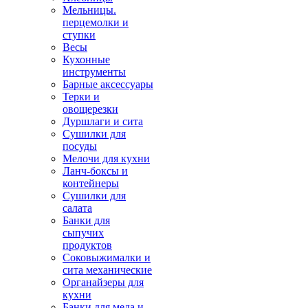
Мельницы.
перцемолки и
ступки
Весы
Кухонные
инструменты
Барные аксессуары
Терки и
овощерезки
Дуршлаги и сита
Сушилки для
посуды
Мелочи для кухни
Ланч-боксы и
контейнеры
Сушилки для
салата
Банки для
сыпучих
продуктов
Соковыжималки и
сита механические
Органайзеры для
кухни
Банки для меда и