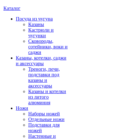
Каталог
Посуда из чугуна
Казаны
Кастрюли и
чугунки
Сковороды,
сотейники, воки и
саджи
Казаны, котелки, саджи
и аксессуары
Треноги, печи,
подставки под
казаны и
аксессуары
Казаны и котелки
из литого
алюминия
Ножи
Наборы ножей
Отдельные ножи
Подставки для
ножей
Настенные и