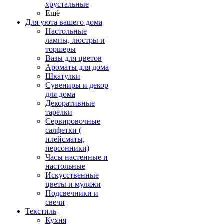
хрустальные
Ещё
Для уюта вашего дома
Настольные
лампы, люстры и
торшеры
Вазы для цветов
Ароматы для дома
Шкатулки
Сувениры и декор
для дома
Декоративные
тарелки
Сервировочные
салфетки (
плейсматы,
персонники)
Часы настенные и
настольные
Искусственные
цветы и муляжи
Подсвечники и
свечи
Текстиль
Кухня