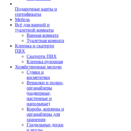
Подарочные карты и
сертификаты
Мебель
Всё для ванной и
туалетной комнаты
Ванная комната
Туалетная комната
Клеенка и скатерти
ПВХ
Скатерти ПВХ
Клеенка рулонная
Хозяйственные мелочи
Сумки и
косметички
Вешалки и полки-
органайзеры
(надверные,
настенные и
напольные)
Короба, корзины и
органайзеры для
хранения
Гладильные доски
и чехлы