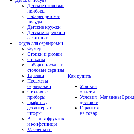
Детская посуда
Детские столовые
приборы
Наборы детской
посуды
Детские кружки
Детские тарелки и
салатники
Посуда для сервировки
Фужеры
Стопки и рюмки
Стаканы
Наборы посуды и
столовые сервизы
Тарелки
Как купить
Предметы
сервировки
Условия
Столовые
оплаты
приборы
Условия
Магазины
Брен
Графины,
доставки
декантеры и
Гарантия
штофы
на товар
Вазы для фруктов
и конфетницы
Масленки и