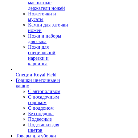
магнитные
держатели ножей
Ножеточки и
мусаты
Камни для заточки
ножей
Ножи и наборы
для сыра
Ножи для
специальной
нарезки и
карвинга
Специи Royal Field
Горшки цветочные и
кашпо
С автополивом
С посадочным
горшком
С поддоном
Без поддона
Подвесные
Подставки для
цветов
Товары для уборки