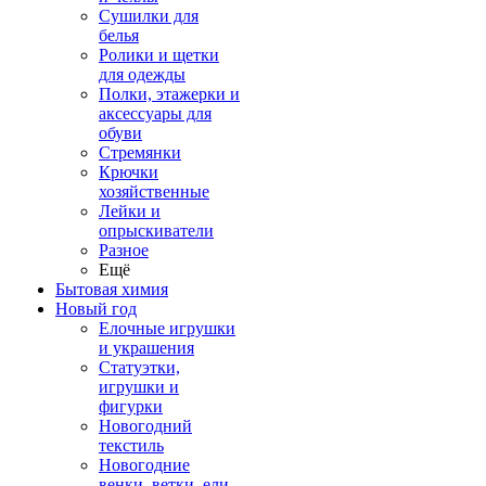
Сушилки для
белья
Ролики и щетки
для одежды
Полки, этажерки и
аксессуары для
обуви
Стремянки
Крючки
хозяйственные
Лейки и
опрыскиватели
Разное
Ещё
Бытовая химия
Новый год
Елочные игрушки
и украшения
Статуэтки,
игрушки и
фигурки
Новогодний
текстиль
Новогодние
венки, ветки, ели