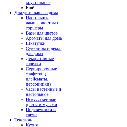
хрустальные
Ещё
Для уюта вашего дома
Настольные
лампы, люстры и
торшеры
Вазы для цветов
Ароматы для дома
Шкатулки
Сувениры и декор
для дома
Декоративные
тарелки
Сервировочные
салфетки (
плейсматы,
персонники)
Часы настенные и
настольные
Искусственные
цветы и муляжи
Подсвечники и
свечи
Текстиль
Кухня