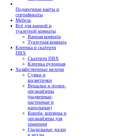
Подарочные карты и
сертификаты
Мебель
Всё для ванной и
туалетной комнаты
Ванная комната
Туалетная комната
Клеенка и скатерти
ПВХ
Скатерти ПВХ
Клеенка рулонная
Хозяйственные мелочи
Сумки и
косметички
Вешалки и полки-
органайзеры
(надверные,
настенные и
напольные)
Короба, корзины и
органайзеры для
хранения
Гладильные доски
и чехлы