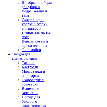
Швабры и наборы
для уборки
Вёдра, ковши и
тазы
Салфетки для
уборки,насадки
для швабр и
тряпки для мытья
пола
Веники,совки и
щетки для пола
Окномойки
Посуда для
приготовления
Тажины
Кастрюли
Мантоварки и
пароварки
Скороварки и
соковарки
Выпечка и
запекание
Посуда для
быстрого
приготовления