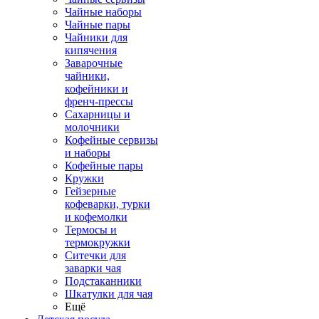
Чайные наборы
Чайные пары
Чайники для
кипячения
Заварочные
чайники,
кофейники и
френч-прессы
Сахарницы и
молочники
Кофейные сервизы
и наборы
Кофейные пары
Кружки
Гейзерные
кофеварки, турки
и кофемолки
Термосы и
термокружки
Ситечки для
заварки чая
Подстаканники
Шкатулки для чая
Ещё