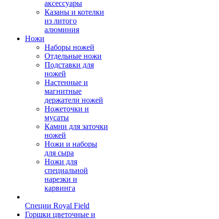
аксессуары
Казаны и котелки
из литого
алюминия
Ножи
Наборы ножей
Отдельные ножи
Подставки для
ножей
Настенные и
магнитные
держатели ножей
Ножеточки и
мусаты
Камни для заточки
ножей
Ножи и наборы
для сыра
Ножи для
специальной
нарезки и
карвинга
Специи Royal Field
Горшки цветочные и