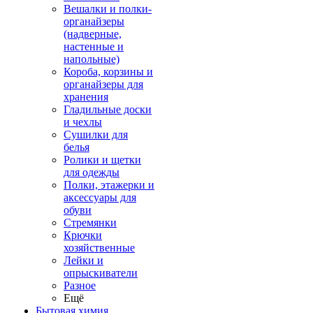
Вешалки и полки-
органайзеры
(надверные,
настенные и
напольные)
Короба, корзины и
органайзеры для
хранения
Гладильные доски
и чехлы
Сушилки для
белья
Ролики и щетки
для одежды
Полки, этажерки и
аксессуары для
обуви
Стремянки
Крючки
хозяйственные
Лейки и
опрыскиватели
Разное
Ещё
Бытовая химия