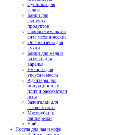
Сушилки для
салата
Банки для
сыпучих
продуктов
Соковыжималки и
сита механические
Органайзеры для
кухни
Банки для меда и
вазочки для
варенья
Емкости для
уксуса и масла
Адаптеры для
индукционных
плит и рассекатели
огня
Зажигалки для
газовых плит
Мясорубки и
лапшерезки
Ещё
Посуда для чая и кофе
Чайные сервизы