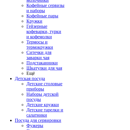
молочники
Кофейные сервизы
и наборы
Кофейные пары
Кружки
Гейзерные
кофеварки, турки
и кофемолки
Термосы и
термокружки
Ситечки для
заварки чая
Подстаканники
Шкатулки для чая
Ещё
Детская посуда
Детские столовые
приборы
Наборы детской
посуды
Детские кружки
Детские тарелки и
салатники
Посуда для сервировки
Фужеры