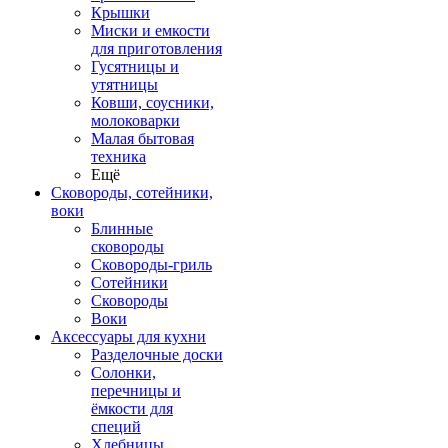
Крышки
Миски и емкости
для приготовления
Гусятницы и
утятницы
Ковши, соусники,
молоковарки
Малая бытовая
техника
Ещё
Сковороды, сотейники,
воки
Блинные
сковороды
Сковороды-гриль
Сотейники
Сковороды
Воки
Аксессуары для кухни
Разделочные доски
Солонки,
перечницы и
ёмкости для
специй
Хлебницы