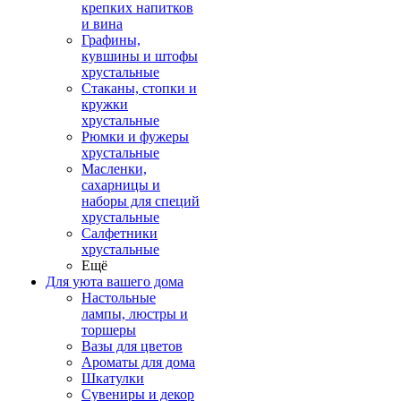
крепких напитков
и вина
Графины,
кувшины и штофы
хрустальные
Стаканы, стопки и
кружки
хрустальные
Рюмки и фужеры
хрустальные
Масленки,
сахарницы и
наборы для специй
хрустальные
Салфетники
хрустальные
Ещё
Для уюта вашего дома
Настольные
лампы, люстры и
торшеры
Вазы для цветов
Ароматы для дома
Шкатулки
Сувениры и декор