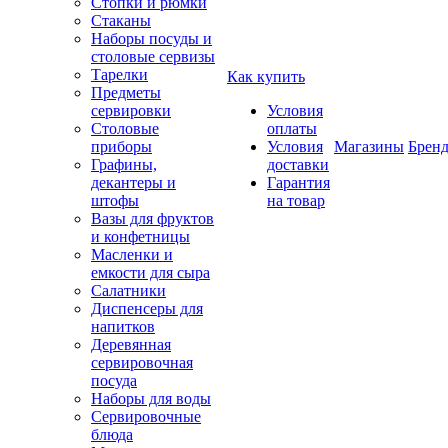
Стопки и рюмки
Стаканы
Наборы посуды и
столовые сервизы
Тарелки
Как купить
Предметы
сервировки
Условия
Столовые
оплаты
приборы
Условия
Магазины
Брен
Графины,
доставки
декантеры и
Гарантия
штофы
на товар
Вазы для фруктов
и конфетницы
Масленки и
емкости для сыра
Салатники
Диспенсеры для
напитков
Деревянная
сервировочная
посуда
Наборы для воды
Сервировочные
блюда