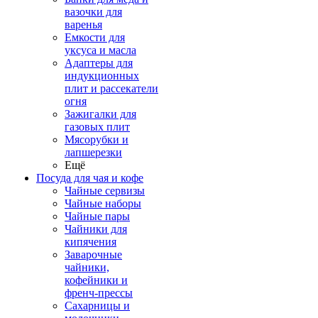
вазочки для
варенья
Емкости для
уксуса и масла
Адаптеры для
индукционных
плит и рассекатели
огня
Зажигалки для
газовых плит
Мясорубки и
лапшерезки
Ещё
Посуда для чая и кофе
Чайные сервизы
Чайные наборы
Чайные пары
Чайники для
кипячения
Заварочные
чайники,
кофейники и
френч-прессы
Сахарницы и