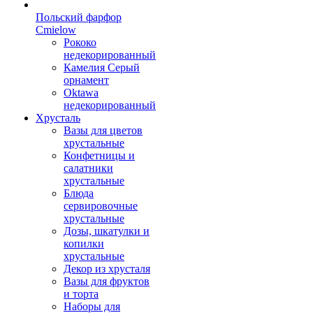
Польский фарфор
Сmielow
Рококо
недекорированный
Камелия Серый
орнамент
Oktawa
недекорированный
Хрусталь
Вазы для цветов
хрустальные
Конфетницы и
салатники
хрустальные
Блюда
сервировочные
хрустальные
Дозы, шкатулки и
копилки
хрустальные
Декор из хрусталя
Вазы для фруктов
и торта
Наборы для