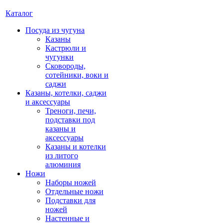
Каталог
Посуда из чугуна
Казаны
Кастрюли и
чугунки
Сковороды,
сотейники, воки и
саджи
Казаны, котелки, саджи
и аксессуары
Треноги, печи,
подставки под
казаны и
аксессуары
Казаны и котелки
из литого
алюминия
Ножи
Наборы ножей
Отдельные ножи
Подставки для
ножей
Настенные и