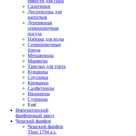
емкости для сыра
Салатники
Диспенсеры для
напитков
Деревянная
сервировочная
посуда
Наборы для воды
Сервировочные
блюда
Менажницы
Мармиты
Тарелки для торта
Кувшины
Соусники
Креманки
Салфетницы
Икорницы
Супницы
Ещё
Императорский
фарфоровый завод
Чешский фарфор
Чешский фарфор
Thun 1794 a.s.