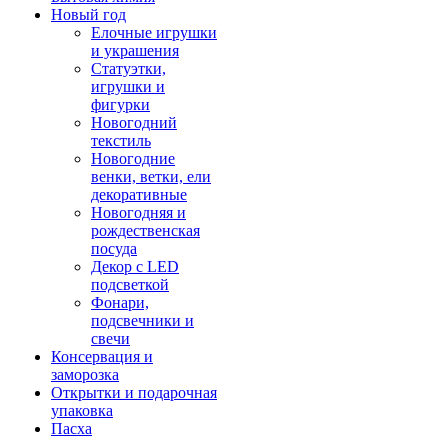
Новый год
Елочные игрушки
и украшения
Статуэтки,
игрушки и
фигурки
Новогодний
текстиль
Новогодние
венки, ветки, ели
декоративные
Новогодняя и
рождественская
посуда
Декор с LED
подсветкой
Фонари,
подсвечники и
свечи
Консервация и
заморозка
Открытки и подарочная
упаковка
Пасха