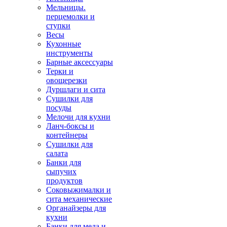
Мельницы.
перцемолки и
ступки
Весы
Кухонные
инструменты
Барные аксессуары
Терки и
овощерезки
Дуршлаги и сита
Сушилки для
посуды
Мелочи для кухни
Ланч-боксы и
контейнеры
Сушилки для
салата
Банки для
сыпучих
продуктов
Соковыжималки и
сита механические
Органайзеры для
кухни
Банки для меда и