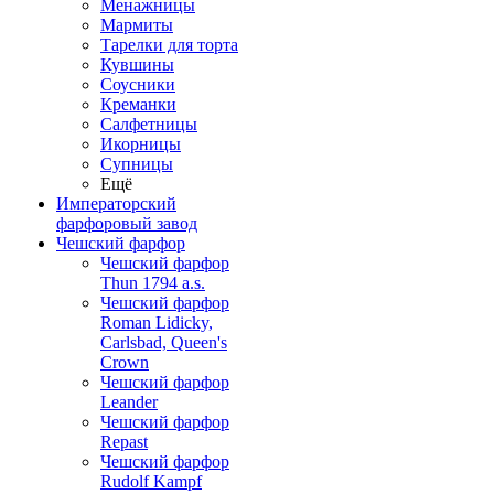
Менажницы
Мармиты
Тарелки для торта
Кувшины
Соусники
Креманки
Салфетницы
Икорницы
Супницы
Ещё
Императорский
фарфоровый завод
Чешский фарфор
Чешский фарфор
Thun 1794 a.s.
Чешский фарфор
Roman Lidicky,
Carlsbad, Queen's
Crown
Чешский фарфор
Leander
Чешский фарфор
Repast
Чешский фарфор
Rudolf Kampf