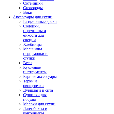
Сотейники
Сковороды
Воки
Аксессуары для кухни
Разделочные доски
Солонки,
перечницы и
ёмкости для
специй
Хлебницы
Мельницы.
перцемолки и
ступки
Весы
Кухонные
инструменты
Барные аксессуары
Терки и
овощерезки
Дуршлаги и сита
Сушилки для
посуды
Мелочи для кухни
Ланч-боксы и
контейнеры