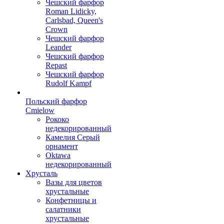
Чешский фарфор
Roman Lidicky,
Carlsbad, Queen's
Crown
Чешский фарфор
Leander
Чешский фарфор
Repast
Чешский фарфор
Rudolf Kampf
Польский фарфор
Сmielow
Рококо
недекорированный
Камелия Серый
орнамент
Oktawa
недекорированный
Хрусталь
Вазы для цветов
хрустальные
Конфетницы и
салатники
хрустальные