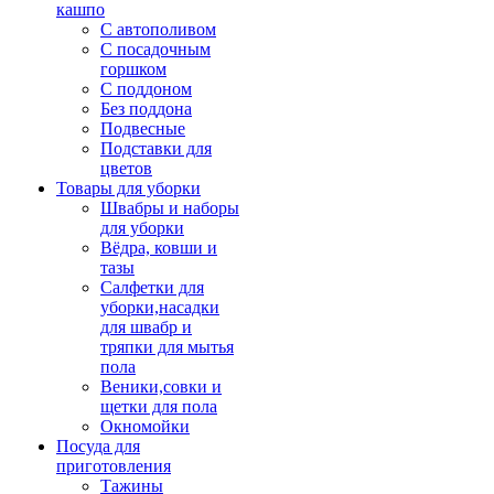
кашпо
С автополивом
С посадочным
горшком
С поддоном
Без поддона
Подвесные
Подставки для
цветов
Товары для уборки
Швабры и наборы
для уборки
Вёдра, ковши и
тазы
Салфетки для
уборки,насадки
для швабр и
тряпки для мытья
пола
Веники,совки и
щетки для пола
Окномойки
Посуда для
приготовления
Тажины