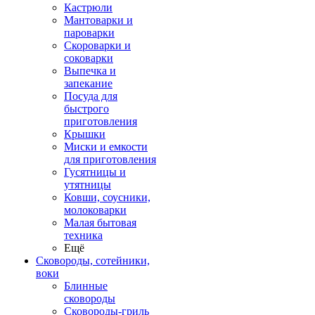
Кастрюли
Мантоварки и
пароварки
Скороварки и
соковарки
Выпечка и
запекание
Посуда для
быстрого
приготовления
Крышки
Миски и емкости
для приготовления
Гусятницы и
утятницы
Ковши, соусники,
молоковарки
Малая бытовая
техника
Ещё
Сковороды, сотейники,
воки
Блинные
сковороды
Сковороды-гриль