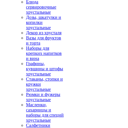
Блюда
сервировочные
хрустальные
Дозы, шкатулки и
копилки
хрустальные
Декор из хрусталя
Вазы для фруктов
и торта
Наборы для
крепких напитков
и вина
Графины,
кувшины и штофы
хрустальные
Стаканы, стопки и
кружки
хрустальные
Рюмки и фужеры
хрустальные
Масленки,
сахарницы и
наборы для специй
хрустальные
Салфетники