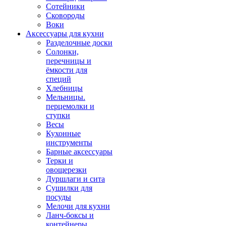
Сотейники
Сковороды
Воки
Аксессуары для кухни
Разделочные доски
Солонки,
перечницы и
ёмкости для
специй
Хлебницы
Мельницы.
перцемолки и
ступки
Весы
Кухонные
инструменты
Барные аксессуары
Терки и
овощерезки
Дуршлаги и сита
Сушилки для
посуды
Мелочи для кухни
Ланч-боксы и
контейнеры