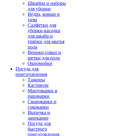
Швабры и наборы
для уборки
Вёдра, ковши и
тазы
Салфетки для
уборки,насадки
для швабр и
тряпки для мытья
пола
Веники,совки и
щетки для пола
Окномойки
Посуда для
приготовления
Тажины
Кастрюли
Мантоварки и
пароварки
Скороварки и
соковарки
Выпечка и
запекание
Посуда для
быстрого
приготовления