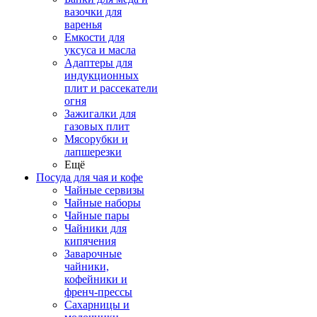
вазочки для
варенья
Емкости для
уксуса и масла
Адаптеры для
индукционных
плит и рассекатели
огня
Зажигалки для
газовых плит
Мясорубки и
лапшерезки
Ещё
Посуда для чая и кофе
Чайные сервизы
Чайные наборы
Чайные пары
Чайники для
кипячения
Заварочные
чайники,
кофейники и
френч-прессы
Сахарницы и