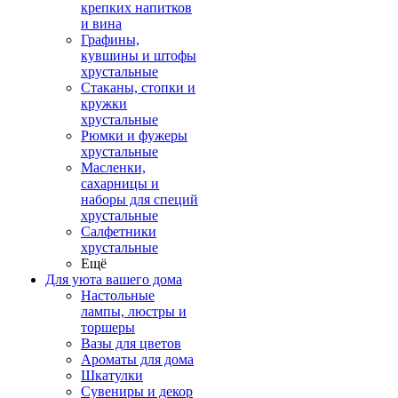
крепких напитков
и вина
Графины,
кувшины и штофы
хрустальные
Стаканы, стопки и
кружки
хрустальные
Рюмки и фужеры
хрустальные
Масленки,
сахарницы и
наборы для специй
хрустальные
Салфетники
хрустальные
Ещё
Для уюта вашего дома
Настольные
лампы, люстры и
торшеры
Вазы для цветов
Ароматы для дома
Шкатулки
Сувениры и декор