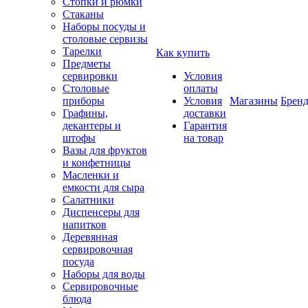
Стопки и рюмки
Стаканы
Наборы посуды и
столовые сервизы
Тарелки
Как купить
Предметы
сервировки
Условия
Столовые
оплаты
приборы
Условия
Магазины
Брен
Графины,
доставки
декантеры и
Гарантия
штофы
на товар
Вазы для фруктов
и конфетницы
Масленки и
емкости для сыра
Салатники
Диспенсеры для
напитков
Деревянная
сервировочная
посуда
Наборы для воды
Сервировочные
блюда