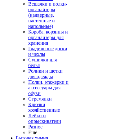
Вешалки и полки-
органайзеры
(надверные,
настенные и
напольные)
Короба, корзины и
органайзеры для
хранения
Гладильные доски
и чехлы
Сушилки для
белья
Ролики и щетки
для одежды
Полки, этажерки и
аксессуары для
обуви
Стремянки
Крючки
хозяйственные
Лейки и
опрыскиватели
Разное
Ещё
Бытовая химия