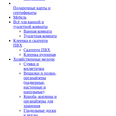
Подарочные карты и
сертификаты
Мебель
Всё для ванной и
туалетной комнаты
Ванная комната
Туалетная комната
Клеенка и скатерти
ПВХ
Скатерти ПВХ
Клеенка рулонная
Хозяйственные мелочи
Сумки и
косметички
Вешалки и полки-
органайзеры
(надверные,
настенные и
напольные)
Короба, корзины и
органайзеры для
хранения
Гладильные доски
и чехлы