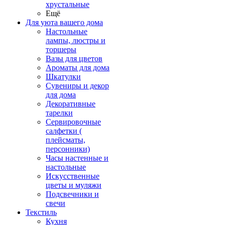
хрустальные
Ещё
Для уюта вашего дома
Настольные
лампы, люстры и
торшеры
Вазы для цветов
Ароматы для дома
Шкатулки
Сувениры и декор
для дома
Декоративные
тарелки
Сервировочные
салфетки (
плейсматы,
персонники)
Часы настенные и
настольные
Искусственные
цветы и муляжи
Подсвечники и
свечи
Текстиль
Кухня