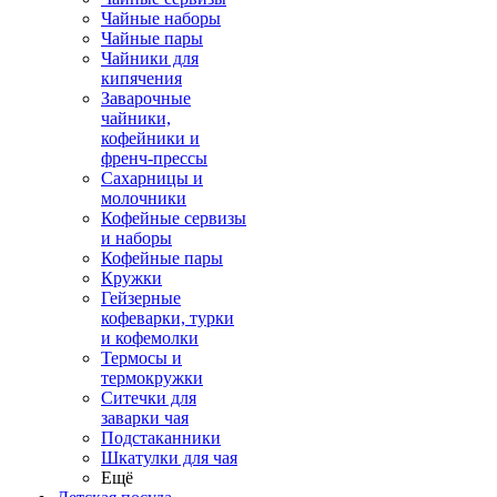
Чайные наборы
Чайные пары
Чайники для
кипячения
Заварочные
чайники,
кофейники и
френч-прессы
Сахарницы и
молочники
Кофейные сервизы
и наборы
Кофейные пары
Кружки
Гейзерные
кофеварки, турки
и кофемолки
Термосы и
термокружки
Ситечки для
заварки чая
Подстаканники
Шкатулки для чая
Ещё