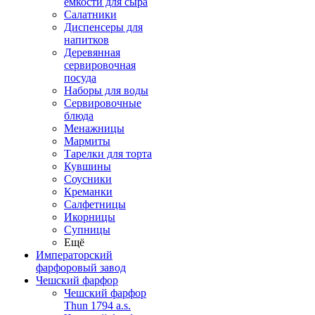
емкости для сыра
Салатники
Диспенсеры для
напитков
Деревянная
сервировочная
посуда
Наборы для воды
Сервировочные
блюда
Менажницы
Мармиты
Тарелки для торта
Кувшины
Соусники
Креманки
Салфетницы
Икорницы
Супницы
Ещё
Императорский
фарфоровый завод
Чешский фарфор
Чешский фарфор
Thun 1794 a.s.