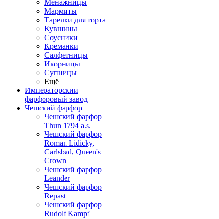
Менажницы
Мармиты
Тарелки для торта
Кувшины
Соусники
Креманки
Салфетницы
Икорницы
Супницы
Ещё
Императорский
фарфоровый завод
Чешский фарфор
Чешский фарфор
Thun 1794 a.s.
Чешский фарфор
Roman Lidicky,
Carlsbad, Queen's
Crown
Чешский фарфор
Leander
Чешский фарфор
Repast
Чешский фарфор
Rudolf Kampf