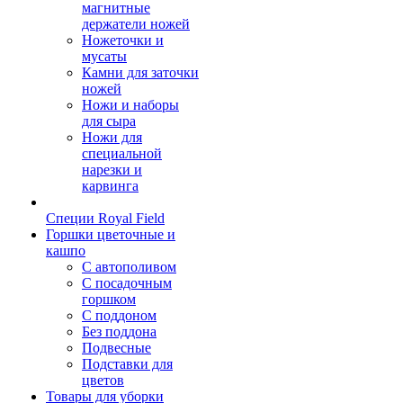
магнитные
держатели ножей
Ножеточки и
мусаты
Камни для заточки
ножей
Ножи и наборы
для сыра
Ножи для
специальной
нарезки и
карвинга
Специи Royal Field
Горшки цветочные и
кашпо
С автополивом
С посадочным
горшком
С поддоном
Без поддона
Подвесные
Подставки для
цветов
Товары для уборки