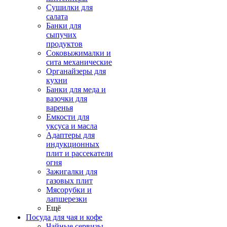
Сушилки для
салата
Банки для
сыпучих
продуктов
Соковыжималки и
сита механические
Органайзеры для
кухни
Банки для меда и
вазочки для
варенья
Емкости для
уксуса и масла
Адаптеры для
индукционных
плит и рассекатели
огня
Зажигалки для
газовых плит
Мясорубки и
лапшерезки
Ещё
Посуда для чая и кофе
Чайные сервизы