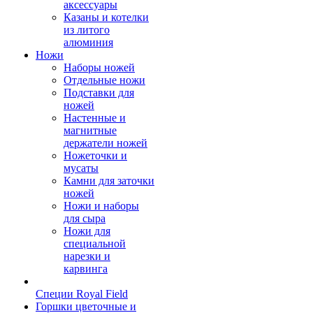
аксессуары
Казаны и котелки
из литого
алюминия
Ножи
Наборы ножей
Отдельные ножи
Подставки для
ножей
Настенные и
магнитные
держатели ножей
Ножеточки и
мусаты
Камни для заточки
ножей
Ножи и наборы
для сыра
Ножи для
специальной
нарезки и
карвинга
Специи Royal Field
Горшки цветочные и