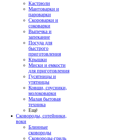
Кастрюли
Мантоварки и
пароварки
Скороварки и
соковарки
Выпечка и
запекание
Посуда для
быстрого
приготовления
Крышки
Миски и емкости
для приготовления
Гусятницы и
утятницы
Ковши, соусники,
молоковарки
Малая бытовая
техника
Ещё
Сковороды, сотейники,
воки
Блинные
сковороды
Сковороды-гриль