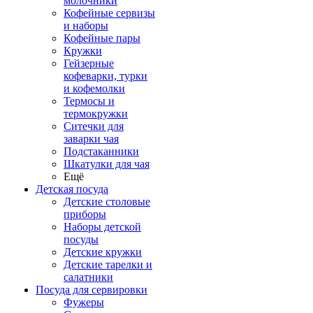
молочники
Кофейные сервизы
и наборы
Кофейные пары
Кружки
Гейзерные
кофеварки, турки
и кофемолки
Термосы и
термокружки
Ситечки для
заварки чая
Подстаканники
Шкатулки для чая
Ещё
Детская посуда
Детские столовые
приборы
Наборы детской
посуды
Детские кружки
Детские тарелки и
салатники
Посуда для сервировки
Фужеры