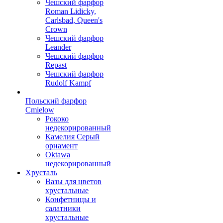
Чешский фарфор
Roman Lidicky,
Carlsbad, Queen's
Crown
Чешский фарфор
Leander
Чешский фарфор
Repast
Чешский фарфор
Rudolf Kampf
Польский фарфор
Сmielow
Рококо
недекорированный
Камелия Серый
орнамент
Oktawa
недекорированный
Хрусталь
Вазы для цветов
хрустальные
Конфетницы и
салатники
хрустальные