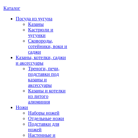
Каталог
Посуда из чугуна
Казаны
Кастрюли и
чугунки
Сковороды,
сотейники, воки и
саджи
Казаны, котелки, саджи
и аксессуары
Треноги, печи,
подставки под
казаны и
аксессуары
Казаны и котелки
из литого
алюминия
Ножи
Наборы ножей
Отдельные ножи
Подставки для
ножей
Настенные и