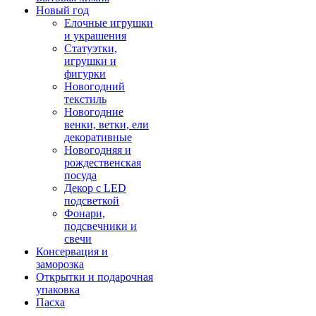
Новый год
Елочные игрушки
и украшения
Статуэтки,
игрушки и
фигурки
Новогодний
текстиль
Новогодние
венки, ветки, ели
декоративные
Новогодняя и
рождественская
посуда
Декор с LED
подсветкой
Фонари,
подсвечники и
свечи
Консервация и
заморозка
Открытки и подарочная
упаковка
Пасха