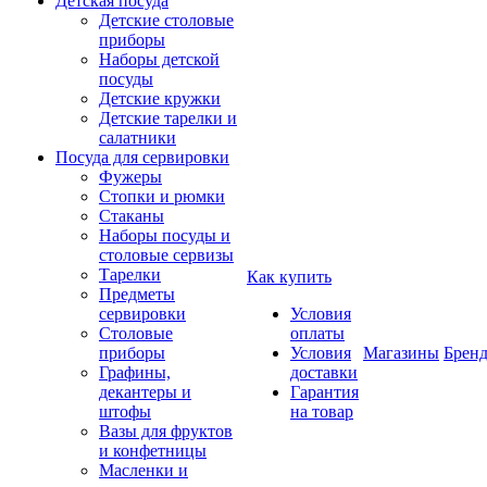
Детская посуда
Детские столовые
приборы
Наборы детской
посуды
Детские кружки
Детские тарелки и
салатники
Посуда для сервировки
Фужеры
Стопки и рюмки
Стаканы
Наборы посуды и
столовые сервизы
Тарелки
Как купить
Предметы
сервировки
Условия
Столовые
оплаты
приборы
Условия
Магазины
Брен
Графины,
доставки
декантеры и
Гарантия
штофы
на товар
Вазы для фруктов
и конфетницы
Масленки и