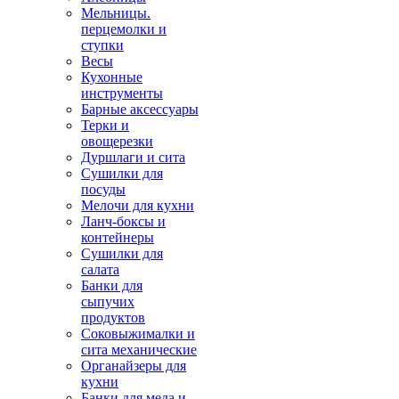
Мельницы.
перцемолки и
ступки
Весы
Кухонные
инструменты
Барные аксессуары
Терки и
овощерезки
Дуршлаги и сита
Сушилки для
посуды
Мелочи для кухни
Ланч-боксы и
контейнеры
Сушилки для
салата
Банки для
сыпучих
продуктов
Соковыжималки и
сита механические
Органайзеры для
кухни
Банки для меда и