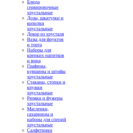
Блюда
сервировочные
хрустальные
Дозы, шкатулки и
копилки
хрустальные
Декор из хрусталя
Вазы для фруктов
и торта
Наборы для
крепких напитков
и вина
Графины,
кувшины и штофы
хрустальные
Стаканы, стопки и
кружки
хрустальные
Рюмки и фужеры
хрустальные
Масленки,
сахарницы и
наборы для специй
хрустальные
Салфетники