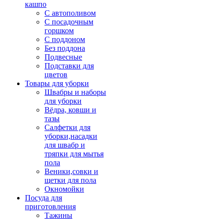
кашпо
С автополивом
С посадочным
горшком
С поддоном
Без поддона
Подвесные
Подставки для
цветов
Товары для уборки
Швабры и наборы
для уборки
Вёдра, ковши и
тазы
Салфетки для
уборки,насадки
для швабр и
тряпки для мытья
пола
Веники,совки и
щетки для пола
Окномойки
Посуда для
приготовления
Тажины