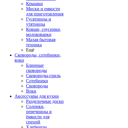
Крышки
Миски и емкости
для приготовления
Гусятницы и
утятницы
Ковши, соусники,
молоковарки
Малая бытовая
техника
Ещё
Сковороды, сотейники,
воки
Блинные
сковороды
Сковороды-гриль
Сотейники
Сковороды
Воки
Аксессуары для кухни
Разделочные доски
Солонки,
перечницы и
ёмкости для
специй
Хлебницы