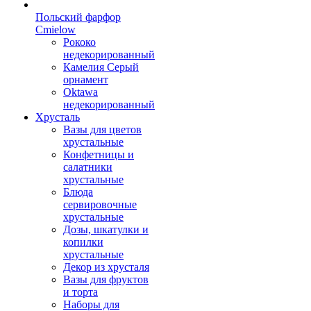
Польский фарфор
Сmielow
Рококо
недекорированный
Камелия Серый
орнамент
Oktawa
недекорированный
Хрусталь
Вазы для цветов
хрустальные
Конфетницы и
салатники
хрустальные
Блюда
сервировочные
хрустальные
Дозы, шкатулки и
копилки
хрустальные
Декор из хрусталя
Вазы для фруктов
и торта
Наборы для