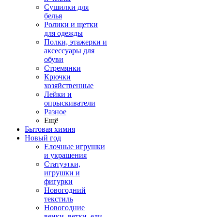
Сушилки для
белья
Ролики и щетки
для одежды
Полки, этажерки и
аксессуары для
обуви
Стремянки
Крючки
хозяйственные
Лейки и
опрыскиватели
Разное
Ещё
Бытовая химия
Новый год
Елочные игрушки
и украшения
Статуэтки,
игрушки и
фигурки
Новогодний
текстиль
Новогодние
венки, ветки, ели