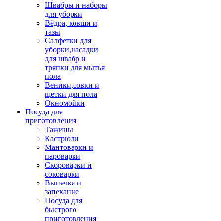
Швабры и наборы
для уборки
Вёдра, ковши и
тазы
Салфетки для
уборки,насадки
для швабр и
тряпки для мытья
пола
Веники,совки и
щетки для пола
Окномойки
Посуда для
приготовления
Тажины
Кастрюли
Мантоварки и
пароварки
Скороварки и
соковарки
Выпечка и
запекание
Посуда для
быстрого
приготовления