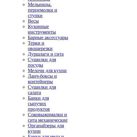
Мельницы.
перцемолки и
ступки
Весы
Кухонные
инструменты
Барные аксессуары
Терки и
овощерезки
Дуршлаги и сита
Сушилки для
посуды
Мелочи для кухни
Ланч-боксы и
контейнеры
Сушилки для
салата
Банки для
сыпучих
продуктов
Соковыжималки и
сита механические
Органайзеры для
кухни
Банки для меда и