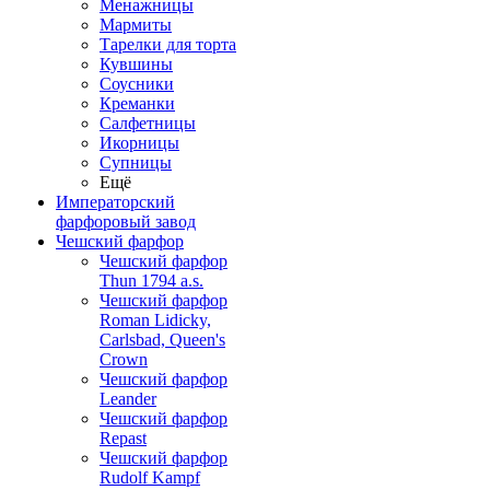
Менажницы
Мармиты
Тарелки для торта
Кувшины
Соусники
Креманки
Салфетницы
Икорницы
Супницы
Ещё
Императорский
фарфоровый завод
Чешский фарфор
Чешский фарфор
Thun 1794 a.s.
Чешский фарфор
Roman Lidicky,
Carlsbad, Queen's
Crown
Чешский фарфор
Leander
Чешский фарфор
Repast
Чешский фарфор
Rudolf Kampf