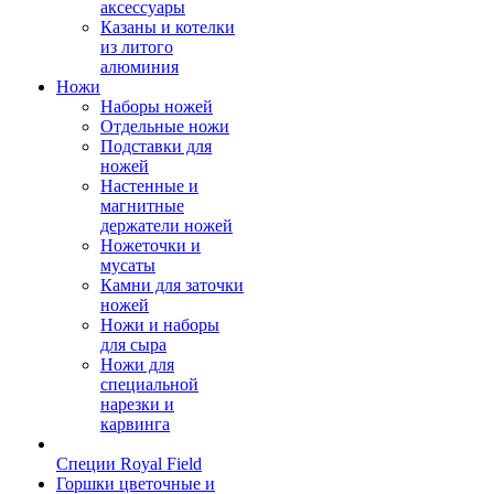
аксессуары
Казаны и котелки
из литого
алюминия
Ножи
Наборы ножей
Отдельные ножи
Подставки для
ножей
Настенные и
магнитные
держатели ножей
Ножеточки и
мусаты
Камни для заточки
ножей
Ножи и наборы
для сыра
Ножи для
специальной
нарезки и
карвинга
Специи Royal Field
Горшки цветочные и