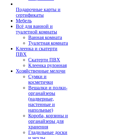
Подарочные карты и
сертификаты
Мебель
Всё для ванной и
туалетной комнаты
Ванная комната
Туалетная комната
Клеенка и скатерти
ПВХ
Скатерти ПВХ
Клеенка рулонная
Хозяйственные мелочи
Сумки и
косметички
Вешалки и полки-
органайзеры
(надверные,
настенные и
напольные)
Короба, корзины и
органайзеры для
хранения
Гладильные доски
и чехлы