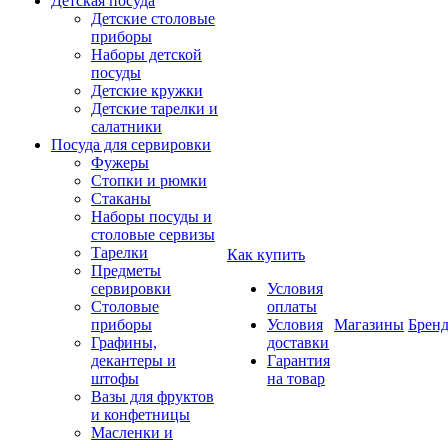
Детская посуда
Детские столовые
приборы
Наборы детской
посуды
Детские кружки
Детские тарелки и
салатники
Посуда для сервировки
Фужеры
Стопки и рюмки
Стаканы
Наборы посуды и
столовые сервизы
Тарелки
Как купить
Предметы
сервировки
Условия
Столовые
оплаты
приборы
Условия
Магазины
Брен
Графины,
доставки
декантеры и
Гарантия
штофы
на товар
Вазы для фруктов
и конфетницы
Масленки и