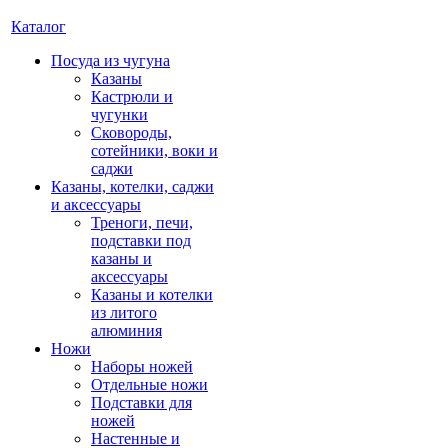
Каталог
Посуда из чугуна
Казаны
Кастрюли и
чугунки
Сковороды,
сотейники, воки и
саджи
Казаны, котелки, саджи
и аксессуары
Треноги, печи,
подставки под
казаны и
аксессуары
Казаны и котелки
из литого
алюминия
Ножи
Наборы ножей
Отдельные ножи
Подставки для
ножей
Настенные и