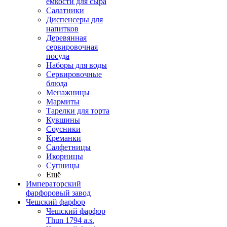
емкости для сыра
Салатники
Диспенсеры для
напитков
Деревянная
сервировочная
посуда
Наборы для воды
Сервировочные
блюда
Менажницы
Мармиты
Тарелки для торта
Кувшины
Соусники
Креманки
Салфетницы
Икорницы
Супницы
Ещё
Императорский
фарфоровый завод
Чешский фарфор
Чешский фарфор
Thun 1794 a.s.