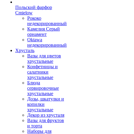
Польский фарфор
Сmielow
Рококо
недекорированный
Камелия Серый
орнамент
Oktawa
недекорированный
Хрусталь
Вазы для цветов
хрустальные
Конфетницы и
салатники
хрустальные
Блюда
сервировочные
хрустальные
Дозы, шкатулки и
копилки
хрустальные
Декор из хрусталя
Вазы для фруктов
и торта
Наборы для