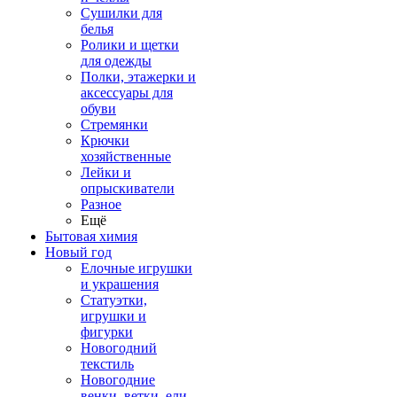
Сушилки для
белья
Ролики и щетки
для одежды
Полки, этажерки и
аксессуары для
обуви
Стремянки
Крючки
хозяйственные
Лейки и
опрыскиватели
Разное
Ещё
Бытовая химия
Новый год
Елочные игрушки
и украшения
Статуэтки,
игрушки и
фигурки
Новогодний
текстиль
Новогодние
венки, ветки, ели