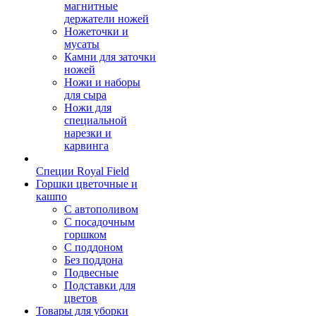
магнитные
держатели ножей
Ножеточки и
мусаты
Камни для заточки
ножей
Ножи и наборы
для сыра
Ножи для
специальной
нарезки и
карвинга
Специи Royal Field
Горшки цветочные и
кашпо
С автополивом
С посадочным
горшком
С поддоном
Без поддона
Подвесные
Подставки для
цветов
Товары для уборки