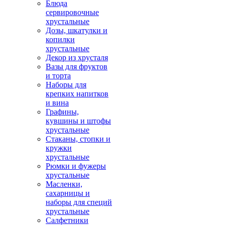
Блюда
сервировочные
хрустальные
Дозы, шкатулки и
копилки
хрустальные
Декор из хрусталя
Вазы для фруктов
и торта
Наборы для
крепких напитков
и вина
Графины,
кувшины и штофы
хрустальные
Стаканы, стопки и
кружки
хрустальные
Рюмки и фужеры
хрустальные
Масленки,
сахарницы и
наборы для специй
хрустальные
Салфетники