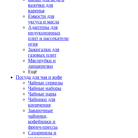
вазочки для
варенья
Емкости для
уксуса и масла
Адаптеры для
индукционных
плит и рассекатели
огня
Зажигалки для
газовых плит
Мясорубки и
лапшерезки
Ещё
Посуда для чая и кофе
Чайные сервизы
Чайные наборы
Чайные пары
Чайники для
кипячения
Заварочные
чайники,
кофейники и
френч-прессы
Сахарницы и