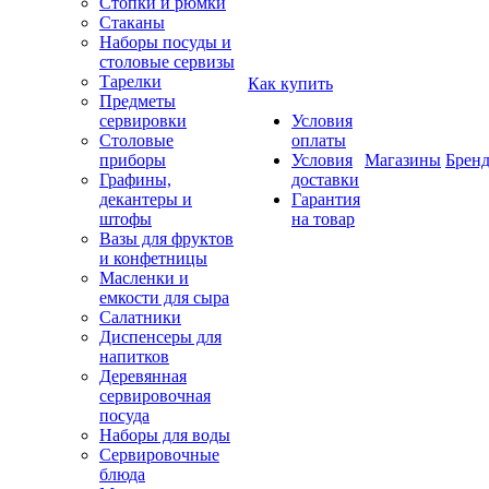
Стопки и рюмки
Стаканы
Наборы посуды и
столовые сервизы
Тарелки
Как купить
Предметы
сервировки
Условия
Столовые
оплаты
приборы
Условия
Магазины
Брен
Графины,
доставки
декантеры и
Гарантия
штофы
на товар
Вазы для фруктов
и конфетницы
Масленки и
емкости для сыра
Салатники
Диспенсеры для
напитков
Деревянная
сервировочная
посуда
Наборы для воды
Сервировочные
блюда