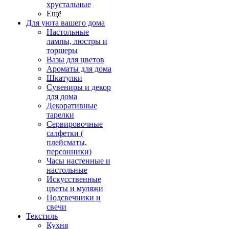
хрустальные
Ещё
Для уюта вашего дома
Настольные
лампы, люстры и
торшеры
Вазы для цветов
Ароматы для дома
Шкатулки
Сувениры и декор
для дома
Декоративные
тарелки
Сервировочные
салфетки (
плейсматы,
персонники)
Часы настенные и
настольные
Искусственные
цветы и муляжи
Подсвечники и
свечи
Текстиль
Кухня