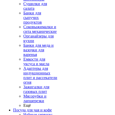
Сушилки для
салата
Банки для
сыпучих
продуктов
Соковыжималки и
сита механические
Органайзеры для
кухни
Банки для меда и
вазочки для
варенья
Емкости для
уксуса и масла
Адаптеры для
индукционных
плит и рассекатели
огня
Зажигалки для
газовых плит
Мясорубки и
лапшерезки
Ещё
Посуда для чая и кофе
Чайные сервизы