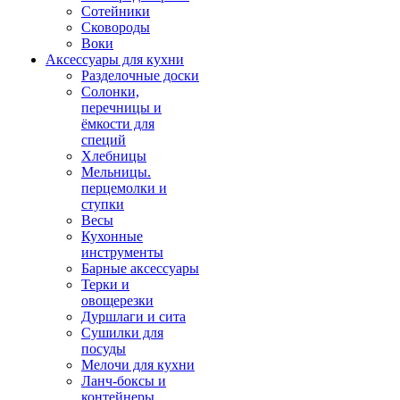
Сотейники
Сковороды
Воки
Аксессуары для кухни
Разделочные доски
Солонки,
перечницы и
ёмкости для
специй
Хлебницы
Мельницы.
перцемолки и
ступки
Весы
Кухонные
инструменты
Барные аксессуары
Терки и
овощерезки
Дуршлаги и сита
Сушилки для
посуды
Мелочи для кухни
Ланч-боксы и
контейнеры