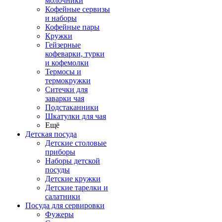
молочники
Кофейные сервизы
и наборы
Кофейные пары
Кружки
Гейзерные
кофеварки, турки
и кофемолки
Термосы и
термокружки
Ситечки для
заварки чая
Подстаканники
Шкатулки для чая
Ещё
Детская посуда
Детские столовые
приборы
Наборы детской
посуды
Детские кружки
Детские тарелки и
салатники
Посуда для сервировки
Фужеры