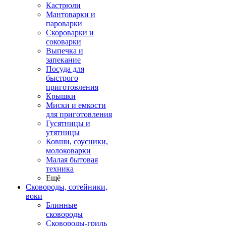
Кастрюли
Мантоварки и
пароварки
Скороварки и
соковарки
Выпечка и
запекание
Посуда для
быстрого
приготовления
Крышки
Миски и емкости
для приготовления
Гусятницы и
утятницы
Ковши, соусники,
молоковарки
Малая бытовая
техника
Ещё
Сковороды, сотейники,
воки
Блинные
сковороды
Сковороды-гриль