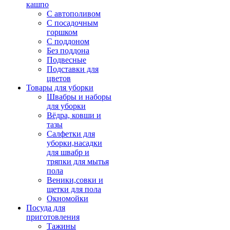
кашпо
С автополивом
С посадочным
горшком
С поддоном
Без поддона
Подвесные
Подставки для
цветов
Товары для уборки
Швабры и наборы
для уборки
Вёдра, ковши и
тазы
Салфетки для
уборки,насадки
для швабр и
тряпки для мытья
пола
Веники,совки и
щетки для пола
Окномойки
Посуда для
приготовления
Тажины