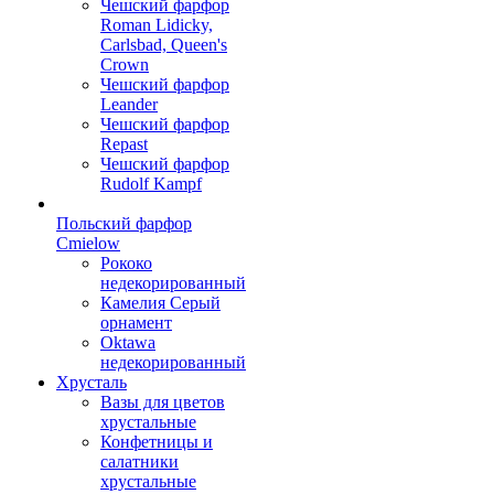
Чешский фарфор
Roman Lidicky,
Carlsbad, Queen's
Crown
Чешский фарфор
Leander
Чешский фарфор
Repast
Чешский фарфор
Rudolf Kampf
Польский фарфор
Сmielow
Рококо
недекорированный
Камелия Серый
орнамент
Oktawa
недекорированный
Хрусталь
Вазы для цветов
хрустальные
Конфетницы и
салатники
хрустальные