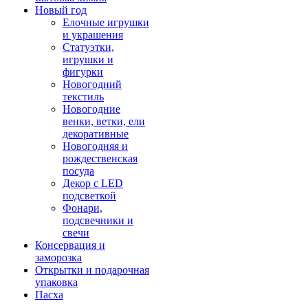
Новый год
Елочные игрушки
и украшения
Статуэтки,
игрушки и
фигурки
Новогодний
текстиль
Новогодние
венки, ветки, ели
декоративные
Новогодняя и
рождественская
посуда
Декор с LED
подсветкой
Фонари,
подсвечники и
свечи
Консервация и
заморозка
Открытки и подарочная
упаковка
Пасха