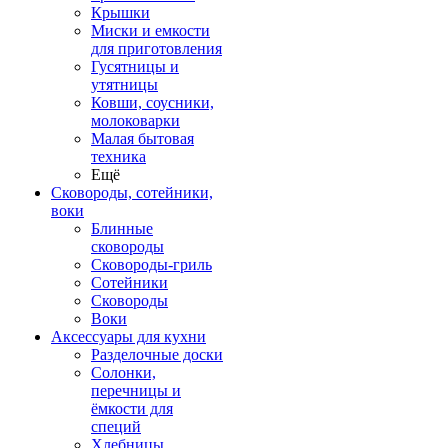
Крышки
Миски и емкости
для приготовления
Гусятницы и
утятницы
Ковши, соусники,
молоковарки
Малая бытовая
техника
Ещё
Сковороды, сотейники,
воки
Блинные
сковороды
Сковороды-гриль
Сотейники
Сковороды
Воки
Аксессуары для кухни
Разделочные доски
Солонки,
перечницы и
ёмкости для
специй
Хлебницы