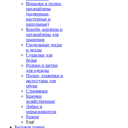
Вешалки и полки-
органайзеры
(надверные,
настенные и
напольные)
Короба, корзины и
органайзеры для
хранения
Гладильные доски
и чехлы
Сушилки для
белья
Ролики и щетки
для одежды
Полки, этажерки и
аксессуары для
обуви
Стремянки
Крючки
хозяйственные
Лейки и
опрыскиватели
Разное
Ещё
Бытовая химия