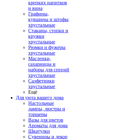
крепких напитков
и вина
Графины,
кувшины и штофы
хрустальные
Стаканы, стопки и
кружки
хрустальные
Рюмки и фужеры
хрустальные
Масленки,
сахарницы и
наборы для специй
хрустальные
Салфетники
хрустальные
Ещё
Для уюта вашего дома
Настольные
лампы, люстры и
торшеры
Вазы для цветов
Ароматы для дома
Шкатулки
Сувениры и декор