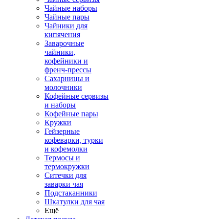
Чайные наборы
Чайные пары
Чайники для
кипячения
Заварочные
чайники,
кофейники и
френч-прессы
Сахарницы и
молочники
Кофейные сервизы
и наборы
Кофейные пары
Кружки
Гейзерные
кофеварки, турки
и кофемолки
Термосы и
термокружки
Ситечки для
заварки чая
Подстаканники
Шкатулки для чая
Ещё