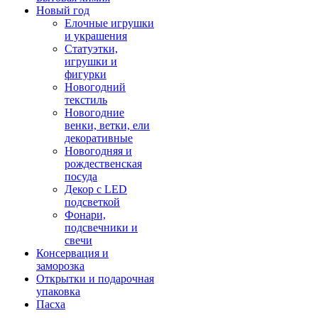
Новый год
Елочные игрушки
и украшения
Статуэтки,
игрушки и
фигурки
Новогодний
текстиль
Новогодние
венки, ветки, ели
декоративные
Новогодняя и
рождественская
посуда
Декор с LED
подсветкой
Фонари,
подсвечники и
свечи
Консервация и
заморозка
Открытки и подарочная
упаковка
Пасха