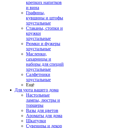
крепких напитков
и вина
Графины,
кувшины и штофы
хрустальные
Стаканы, стопки и
кружки
хрустальные
Рюмки и фужеры
хрустальные
Масленки,
сахарницы и
наборы для специй
хрустальные
Салфетники
хрустальные
Ещё
Для уюта вашего дома
Настольные
лампы, люстры и
торшеры
Вазы для цветов
Ароматы для дома
Шкатулки
Сувениры и декор