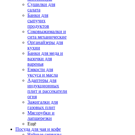
Сушилки для
салата
Банки для
сыпучих
продуктов
Соковыжималки и
сита механические
Органайзеры для
кухни
Банки для меда и
вазочки для
варенья
Емкости для
уксуса и масла
Адаптеры для
индукционных
плит и рассекатели
огня
Зажигалки для
газовых плит
Мясорубки и
лапшерезки
Ещё
Посуда для чая и кофе
Чайные сервизы