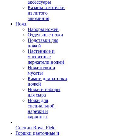
аксессуары
Казаны и котелки
из литого
алюминия
Ножи
Наборы ножей
Отдельные ножи
Подставки для
ножей
Настенные и
магнитные
держатели ножей
Ножеточки и
мусаты
Камни для заточки
ножей
Ножи и наборы
для сыра
Ножи для
специальной
нарезки и
карвинга
Специи Royal Field
Горшки цветочные и