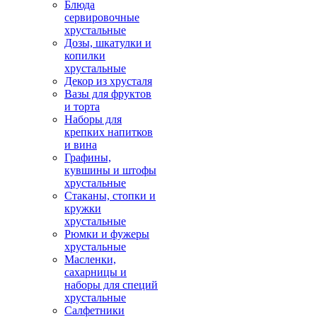
Блюда
сервировочные
хрустальные
Дозы, шкатулки и
копилки
хрустальные
Декор из хрусталя
Вазы для фруктов
и торта
Наборы для
крепких напитков
и вина
Графины,
кувшины и штофы
хрустальные
Стаканы, стопки и
кружки
хрустальные
Рюмки и фужеры
хрустальные
Масленки,
сахарницы и
наборы для специй
хрустальные
Салфетники