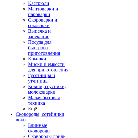
Кастрюли
Мантоварки и
пароварки
Скороварки и
соковарки
Выпечка и
запекание
Посуда для
быстрого
приготовления
Крышки
Миски и емкости
для приготовления
Гусятницы и
утятницы
Ковши, соусники,
молоковарки
Малая бытовая
техника
Ещё
Сковороды, сотейники,
воки
Блинные
сковороды
Сковороды-гриль