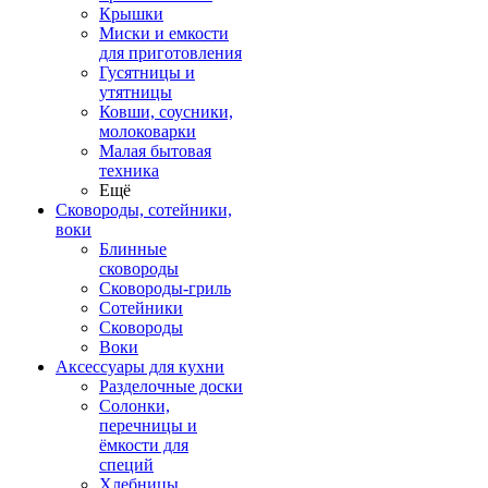
Крышки
Миски и емкости
для приготовления
Гусятницы и
утятницы
Ковши, соусники,
молоковарки
Малая бытовая
техника
Ещё
Сковороды, сотейники,
воки
Блинные
сковороды
Сковороды-гриль
Сотейники
Сковороды
Воки
Аксессуары для кухни
Разделочные доски
Солонки,
перечницы и
ёмкости для
специй
Хлебницы