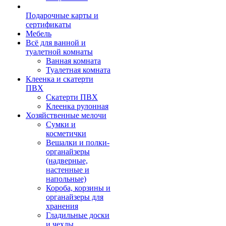
Подарочные карты и
сертификаты
Мебель
Всё для ванной и
туалетной комнаты
Ванная комната
Туалетная комната
Клеенка и скатерти
ПВХ
Скатерти ПВХ
Клеенка рулонная
Хозяйственные мелочи
Сумки и
косметички
Вешалки и полки-
органайзеры
(надверные,
настенные и
напольные)
Короба, корзины и
органайзеры для
хранения
Гладильные доски
и чехлы