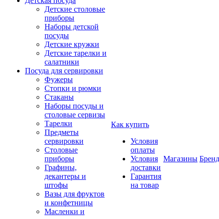
Детская посуда
Детские столовые
приборы
Наборы детской
посуды
Детские кружки
Детские тарелки и
салатники
Посуда для сервировки
Фужеры
Стопки и рюмки
Стаканы
Наборы посуды и
столовые сервизы
Тарелки
Как купить
Предметы
сервировки
Условия
Столовые
оплаты
приборы
Условия
Магазины
Брен
Графины,
доставки
декантеры и
Гарантия
штофы
на товар
Вазы для фруктов
и конфетницы
Масленки и