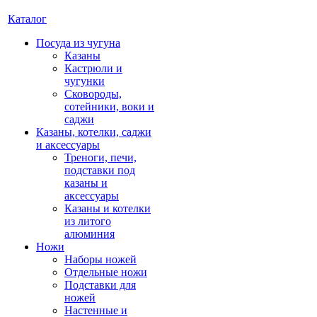
Каталог
Посуда из чугуна
Казаны
Кастрюли и
чугунки
Сковороды,
сотейники, воки и
саджи
Казаны, котелки, саджи
и аксессуары
Треноги, печи,
подставки под
казаны и
аксессуары
Казаны и котелки
из литого
алюминия
Ножи
Наборы ножей
Отдельные ножи
Подставки для
ножей
Настенные и