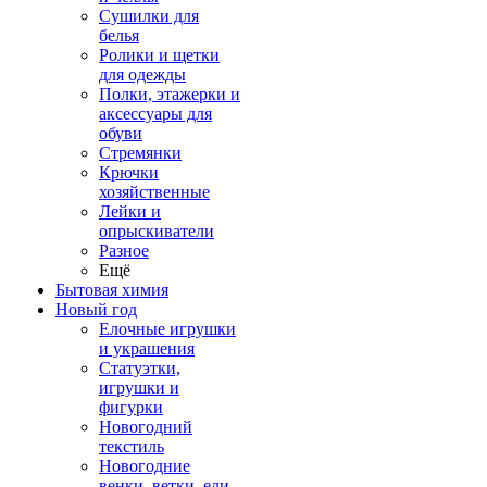
Сушилки для
белья
Ролики и щетки
для одежды
Полки, этажерки и
аксессуары для
обуви
Стремянки
Крючки
хозяйственные
Лейки и
опрыскиватели
Разное
Ещё
Бытовая химия
Новый год
Елочные игрушки
и украшения
Статуэтки,
игрушки и
фигурки
Новогодний
текстиль
Новогодние
венки, ветки, ели