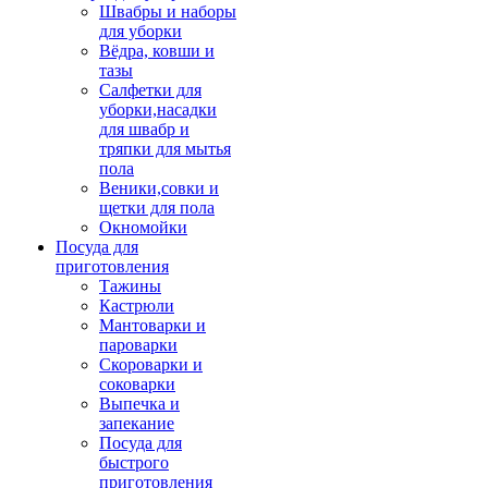
Швабры и наборы
для уборки
Вёдра, ковши и
тазы
Салфетки для
уборки,насадки
для швабр и
тряпки для мытья
пола
Веники,совки и
щетки для пола
Окномойки
Посуда для
приготовления
Тажины
Кастрюли
Мантоварки и
пароварки
Скороварки и
соковарки
Выпечка и
запекание
Посуда для
быстрого
приготовления