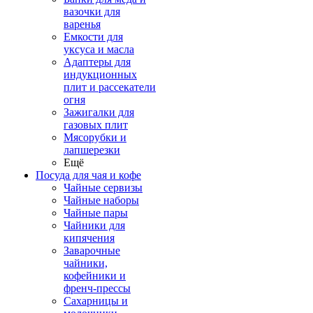
вазочки для
варенья
Емкости для
уксуса и масла
Адаптеры для
индукционных
плит и рассекатели
огня
Зажигалки для
газовых плит
Мясорубки и
лапшерезки
Ещё
Посуда для чая и кофе
Чайные сервизы
Чайные наборы
Чайные пары
Чайники для
кипячения
Заварочные
чайники,
кофейники и
френч-прессы
Сахарницы и