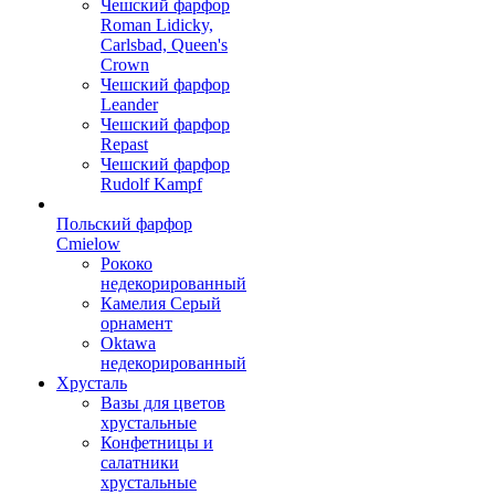
Чешский фарфор
Roman Lidicky,
Carlsbad, Queen's
Crown
Чешский фарфор
Leander
Чешский фарфор
Repast
Чешский фарфор
Rudolf Kampf
Польский фарфор
Сmielow
Рококо
недекорированный
Камелия Серый
орнамент
Oktawa
недекорированный
Хрусталь
Вазы для цветов
хрустальные
Конфетницы и
салатники
хрустальные