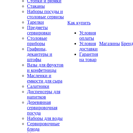
Стопки и рюмки
Стаканы
Наборы посуды и
столовые сервизы
Тарелки
Как купить
Предметы
сервировки
Условия
Столовые
оплаты
приборы
Условия
Магазины
Брен
Графины,
доставки
декантеры и
Гарантия
штофы
на товар
Вазы для фруктов
и конфетницы
Масленки и
емкости для сыра
Салатники
Диспенсеры для
напитков
Деревянная
сервировочная
посуда
Наборы для воды
Сервировочные
блюда