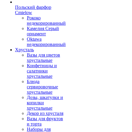
Польский фарфор
Сmielow
Рококо
недекорированный
Камелия Серый
орнамент
Oktawa
недекорированный
Хрусталь
Вазы для цветов
хрустальные
Конфетницы и
салатники
хрустальные
Блюда
сервировочные
хрустальные
Дозы, шкатулки и
копилки
хрустальные
Декор из хрусталя
Вазы для фруктов
и торта
Наборы для