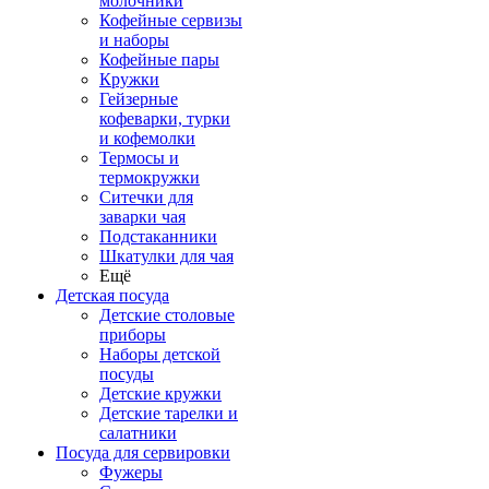
молочники
Кофейные сервизы
и наборы
Кофейные пары
Кружки
Гейзерные
кофеварки, турки
и кофемолки
Термосы и
термокружки
Ситечки для
заварки чая
Подстаканники
Шкатулки для чая
Ещё
Детская посуда
Детские столовые
приборы
Наборы детской
посуды
Детские кружки
Детские тарелки и
салатники
Посуда для сервировки
Фужеры