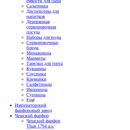
емкости для сыра
Салатники
Диспенсеры для
напитков
Деревянная
сервировочная
посуда
Наборы для воды
Сервировочные
блюда
Менажницы
Мармиты
Тарелки для торта
Кувшины
Соусники
Креманки
Салфетницы
Икорницы
Супницы
Ещё
Императорский
фарфоровый завод
Чешский фарфор
Чешский фарфор
Thun 1794 a.s.