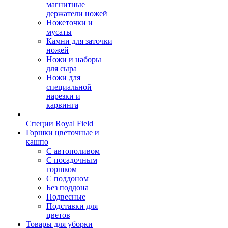
магнитные
держатели ножей
Ножеточки и
мусаты
Камни для заточки
ножей
Ножи и наборы
для сыра
Ножи для
специальной
нарезки и
карвинга
Специи Royal Field
Горшки цветочные и
кашпо
С автополивом
С посадочным
горшком
С поддоном
Без поддона
Подвесные
Подставки для
цветов
Товары для уборки