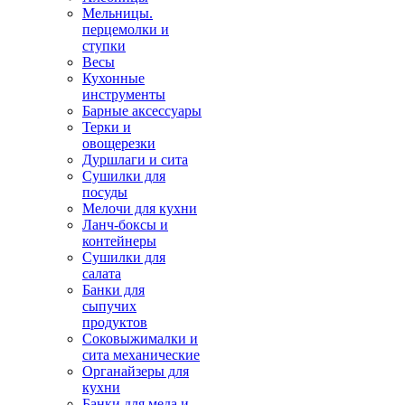
Мельницы.
перцемолки и
ступки
Весы
Кухонные
инструменты
Барные аксессуары
Терки и
овощерезки
Дуршлаги и сита
Сушилки для
посуды
Мелочи для кухни
Ланч-боксы и
контейнеры
Сушилки для
салата
Банки для
сыпучих
продуктов
Соковыжималки и
сита механические
Органайзеры для
кухни
Банки для меда и