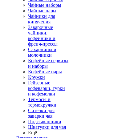
Чайные наборы
Чайные пары
Чайники для
кипячения
Заварочные
чайники,
кофейники и
френч-прессы
Сахарницы и
молочники
Кофейные сервизы
и наборы
Кофейные пары
Кружки
Гейзерные
кофеварки, турки
и кофемолки
Термосы и
термокружки
Ситечки для
заварки чая
Подстаканники
Шкатулки для чая
Ещё