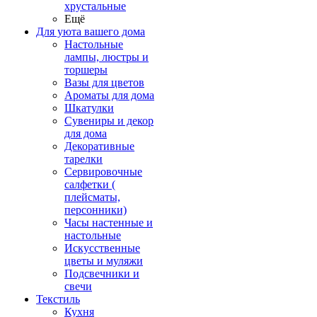
хрустальные
Ещё
Для уюта вашего дома
Настольные
лампы, люстры и
торшеры
Вазы для цветов
Ароматы для дома
Шкатулки
Сувениры и декор
для дома
Декоративные
тарелки
Сервировочные
салфетки (
плейсматы,
персонники)
Часы настенные и
настольные
Искусственные
цветы и муляжи
Подсвечники и
свечи
Текстиль
Кухня