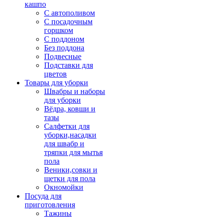
кашпо
С автополивом
С посадочным
горшком
С поддоном
Без поддона
Подвесные
Подставки для
цветов
Товары для уборки
Швабры и наборы
для уборки
Вёдра, ковши и
тазы
Салфетки для
уборки,насадки
для швабр и
тряпки для мытья
пола
Веники,совки и
щетки для пола
Окномойки
Посуда для
приготовления
Тажины