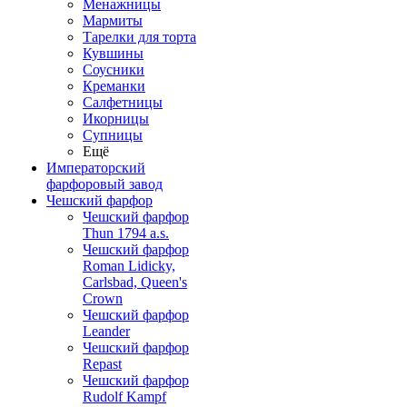
Менажницы
Мармиты
Тарелки для торта
Кувшины
Соусники
Креманки
Салфетницы
Икорницы
Супницы
Ещё
Императорский
фарфоровый завод
Чешский фарфор
Чешский фарфор
Thun 1794 a.s.
Чешский фарфор
Roman Lidicky,
Carlsbad, Queen's
Crown
Чешский фарфор
Leander
Чешский фарфор
Repast
Чешский фарфор
Rudolf Kampf