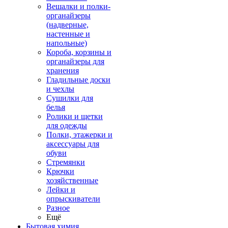
Вешалки и полки-
органайзеры
(надверные,
настенные и
напольные)
Короба, корзины и
органайзеры для
хранения
Гладильные доски
и чехлы
Сушилки для
белья
Ролики и щетки
для одежды
Полки, этажерки и
аксессуары для
обуви
Стремянки
Крючки
хозяйственные
Лейки и
опрыскиватели
Разное
Ещё
Бытовая химия