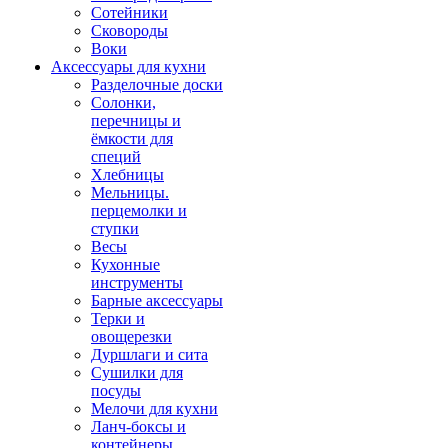
Сотейники
Сковороды
Воки
Аксессуары для кухни
Разделочные доски
Солонки,
перечницы и
ёмкости для
специй
Хлебницы
Мельницы.
перцемолки и
ступки
Весы
Кухонные
инструменты
Барные аксессуары
Терки и
овощерезки
Дуршлаги и сита
Сушилки для
посуды
Мелочи для кухни
Ланч-боксы и
контейнеры