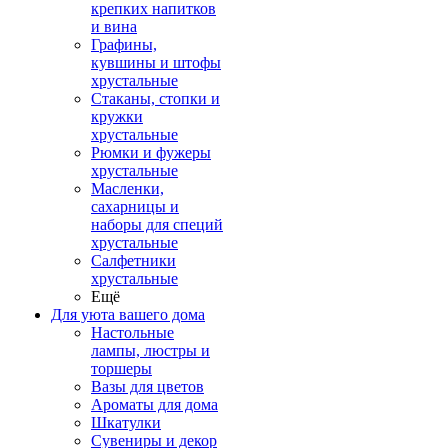
крепких напитков
и вина
Графины,
кувшины и штофы
хрустальные
Стаканы, стопки и
кружки
хрустальные
Рюмки и фужеры
хрустальные
Масленки,
сахарницы и
наборы для специй
хрустальные
Салфетники
хрустальные
Ещё
Для уюта вашего дома
Настольные
лампы, люстры и
торшеры
Вазы для цветов
Ароматы для дома
Шкатулки
Сувениры и декор