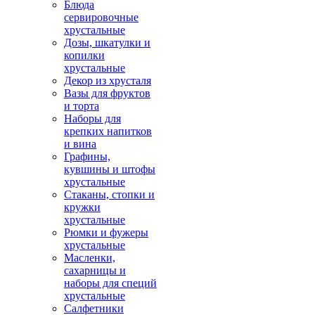
Блюда
сервировочные
хрустальные
Дозы, шкатулки и
копилки
хрустальные
Декор из хрусталя
Вазы для фруктов
и торта
Наборы для
крепких напитков
и вина
Графины,
кувшины и штофы
хрустальные
Стаканы, стопки и
кружки
хрустальные
Рюмки и фужеры
хрустальные
Масленки,
сахарницы и
наборы для специй
хрустальные
Салфетники