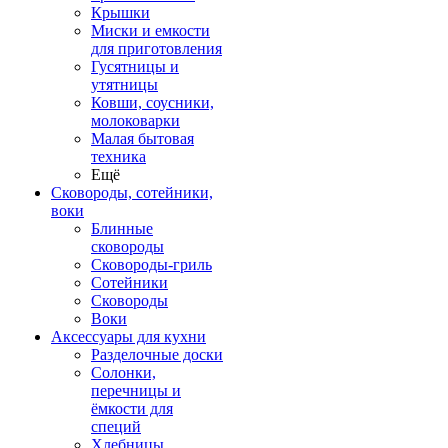
Крышки
Миски и емкости
для приготовления
Гусятницы и
утятницы
Ковши, соусники,
молоковарки
Малая бытовая
техника
Ещё
Сковороды, сотейники,
воки
Блинные
сковороды
Сковороды-гриль
Сотейники
Сковороды
Воки
Аксессуары для кухни
Разделочные доски
Солонки,
перечницы и
ёмкости для
специй
Хлебницы