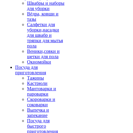
Швабры и наборы
для уборки
Вёдра, ковши и
тазы
Салфетки для
уборки,насадки
для швабр и
тряпки для мытья
пола
Веники,совки и
щетки для пола
Окномойки
Посуда для
приготовления
Тажины
Кастрюли
Мантоварки и
пароварки
Скороварки и
соковарки
Выпечка и
запекание
Посуда для
быстрого
приготовления