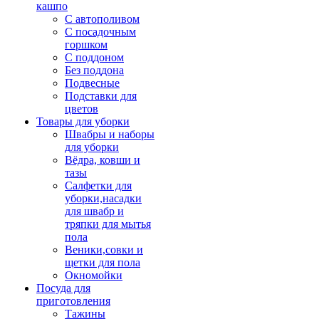
кашпо
С автополивом
С посадочным
горшком
С поддоном
Без поддона
Подвесные
Подставки для
цветов
Товары для уборки
Швабры и наборы
для уборки
Вёдра, ковши и
тазы
Салфетки для
уборки,насадки
для швабр и
тряпки для мытья
пола
Веники,совки и
щетки для пола
Окномойки
Посуда для
приготовления
Тажины