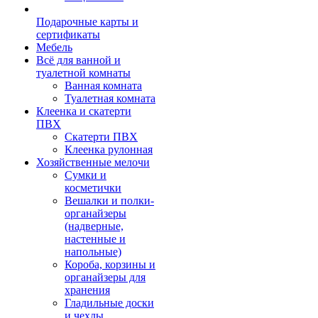
Подарочные карты и
сертификаты
Мебель
Всё для ванной и
туалетной комнаты
Ванная комната
Туалетная комната
Клеенка и скатерти
ПВХ
Скатерти ПВХ
Клеенка рулонная
Хозяйственные мелочи
Сумки и
косметички
Вешалки и полки-
органайзеры
(надверные,
настенные и
напольные)
Короба, корзины и
органайзеры для
хранения
Гладильные доски
и чехлы