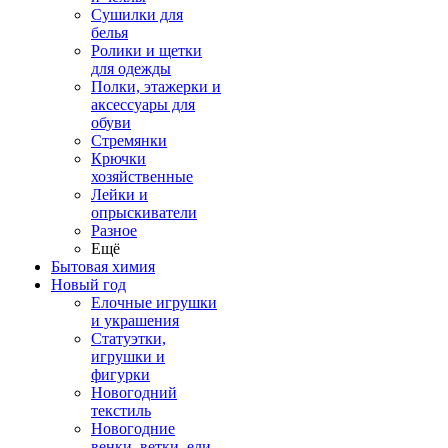
Сушилки для
белья
Ролики и щетки
для одежды
Полки, этажерки и
аксессуары для
обуви
Стремянки
Крючки
хозяйственные
Лейки и
опрыскиватели
Разное
Ещё
Бытовая химия
Новый год
Елочные игрушки
и украшения
Статуэтки,
игрушки и
фигурки
Новогодний
текстиль
Новогодние
венки, ветки, ели