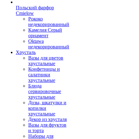
Польский фарфор
Сmielow
Рококо
недекорированный
Камелия Серый
орнамент
Oktawa
недекорированный
Хрусталь
Вазы для цветов
хрустальные
Конфетницы и
салатники
хрустальные
Блюда
сервировочные
хрустальные
Дозы, шкатулки и
копилки
хрустальные
Декор из хрусталя
Вазы для фруктов
и торта
Наборы для