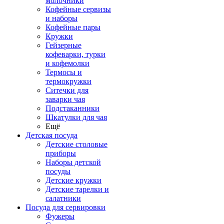
молочники
Кофейные сервизы
и наборы
Кофейные пары
Кружки
Гейзерные
кофеварки, турки
и кофемолки
Термосы и
термокружки
Ситечки для
заварки чая
Подстаканники
Шкатулки для чая
Ещё
Детская посуда
Детские столовые
приборы
Наборы детской
посуды
Детские кружки
Детские тарелки и
салатники
Посуда для сервировки
Фужеры