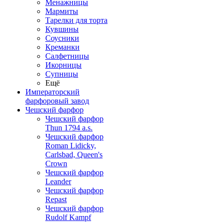
Менажницы
Мармиты
Тарелки для торта
Кувшины
Соусники
Креманки
Салфетницы
Икорницы
Супницы
Ещё
Императорский
фарфоровый завод
Чешский фарфор
Чешский фарфор
Thun 1794 a.s.
Чешский фарфор
Roman Lidicky,
Carlsbad, Queen's
Crown
Чешский фарфор
Leander
Чешский фарфор
Repast
Чешский фарфор
Rudolf Kampf