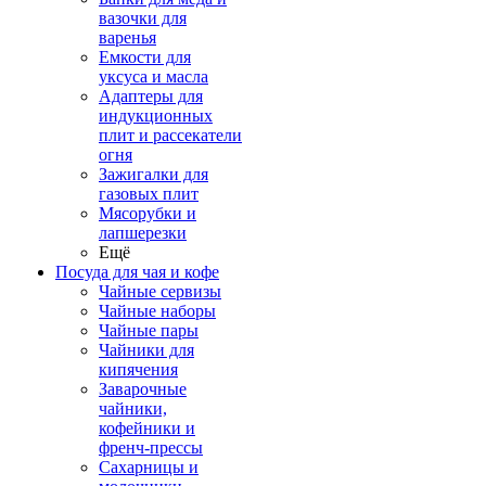
вазочки для
варенья
Емкости для
уксуса и масла
Адаптеры для
индукционных
плит и рассекатели
огня
Зажигалки для
газовых плит
Мясорубки и
лапшерезки
Ещё
Посуда для чая и кофе
Чайные сервизы
Чайные наборы
Чайные пары
Чайники для
кипячения
Заварочные
чайники,
кофейники и
френч-прессы
Сахарницы и