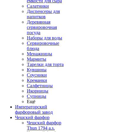
емкости для сыра
Салатники
Диспенсеры для
напитков
Деревянная
сервировочная
посуда
Наборы для воды
Сервировочные
блюда
Менажницы
Мармиты
Тарелки для торта
Кувшины
Соусники
Креманки
Салфетницы
Икорницы
Супницы
Ещё
Императорский
фарфоровый завод
Чешский фарфор
Чешский фарфор
Thun 1794 a.s.