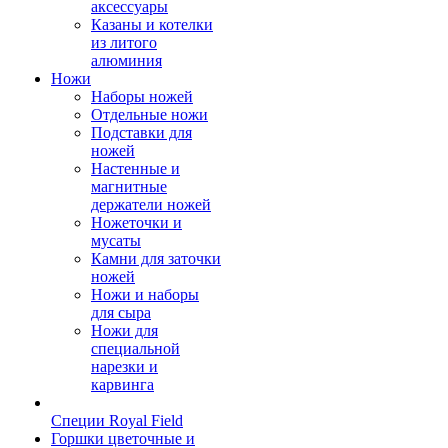
аксессуары
Казаны и котелки
из литого
алюминия
Ножи
Наборы ножей
Отдельные ножи
Подставки для
ножей
Настенные и
магнитные
держатели ножей
Ножеточки и
мусаты
Камни для заточки
ножей
Ножи и наборы
для сыра
Ножи для
специальной
нарезки и
карвинга
Специи Royal Field
Горшки цветочные и