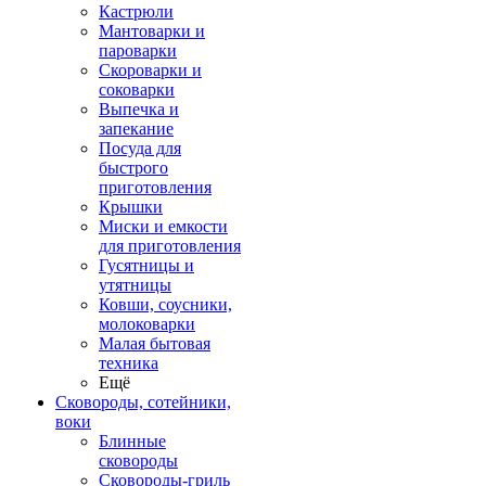
Кастрюли
Мантоварки и
пароварки
Скороварки и
соковарки
Выпечка и
запекание
Посуда для
быстрого
приготовления
Крышки
Миски и емкости
для приготовления
Гусятницы и
утятницы
Ковши, соусники,
молоковарки
Малая бытовая
техника
Ещё
Сковороды, сотейники,
воки
Блинные
сковороды
Сковороды-гриль