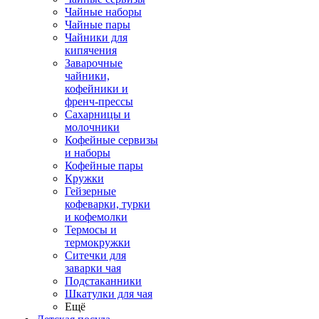
Чайные наборы
Чайные пары
Чайники для
кипячения
Заварочные
чайники,
кофейники и
френч-прессы
Сахарницы и
молочники
Кофейные сервизы
и наборы
Кофейные пары
Кружки
Гейзерные
кофеварки, турки
и кофемолки
Термосы и
термокружки
Ситечки для
заварки чая
Подстаканники
Шкатулки для чая
Ещё