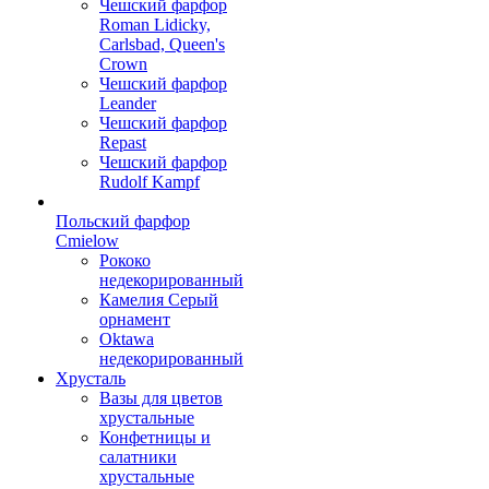
Чешский фарфор
Roman Lidicky,
Carlsbad, Queen's
Crown
Чешский фарфор
Leander
Чешский фарфор
Repast
Чешский фарфор
Rudolf Kampf
Польский фарфор
Сmielow
Рококо
недекорированный
Камелия Серый
орнамент
Oktawa
недекорированный
Хрусталь
Вазы для цветов
хрустальные
Конфетницы и
салатники
хрустальные