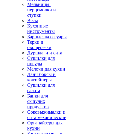
Мельницы.
перцемолки и
ступки
Весы
Кухонные
инструменты
Барные аксессуары
Терки и
овощерезки
Дуршлаги и сита
Сушилки для
посуды
Мелочи для кухни
Ланч-боксы и
контейнеры
Сушилки для
салата
Банки для
сыпучих
продуктов
Соковыжималки и
сита механические
Органайзеры для
кухни
Банки для меда и