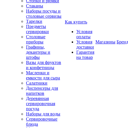
Стопки и рюмки
Стаканы
Наборы посуды и
столовые сервизы
Тарелки
Как купить
Предметы
сервировки
Условия
Столовые
оплаты
приборы
Условия
Магазины
Брен
Графины,
доставки
декантеры и
Гарантия
штофы
на товар
Вазы для фруктов
и конфетницы
Масленки и
емкости для сыра
Салатники
Диспенсеры для
напитков
Деревянная
сервировочная
посуда
Наборы для воды
Сервировочные
блюда