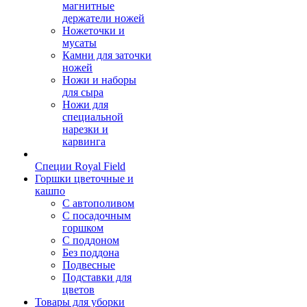
магнитные
держатели ножей
Ножеточки и
мусаты
Камни для заточки
ножей
Ножи и наборы
для сыра
Ножи для
специальной
нарезки и
карвинга
Специи Royal Field
Горшки цветочные и
кашпо
С автополивом
С посадочным
горшком
С поддоном
Без поддона
Подвесные
Подставки для
цветов
Товары для уборки