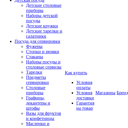
Детская посуда
Детские столовые
приборы
Наборы детской
посуды
Детские кружки
Детские тарелки и
салатники
Посуда для сервировки
Фужеры
Стопки и рюмки
Стаканы
Наборы посуды и
столовые сервизы
Тарелки
Как купить
Предметы
сервировки
Условия
Столовые
оплаты
приборы
Условия
Магазины
Брен
Графины,
доставки
декантеры и
Гарантия
штофы
на товар
Вазы для фруктов
и конфетницы
Масленки и