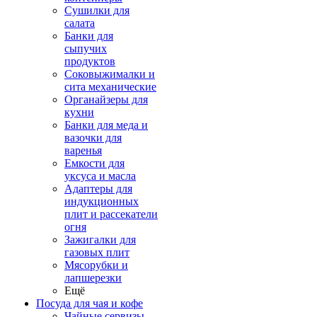
Сушилки для
салата
Банки для
сыпучих
продуктов
Соковыжималки и
сита механические
Органайзеры для
кухни
Банки для меда и
вазочки для
варенья
Емкости для
уксуса и масла
Адаптеры для
индукционных
плит и рассекатели
огня
Зажигалки для
газовых плит
Мясорубки и
лапшерезки
Ещё
Посуда для чая и кофе
Чайные сервизы