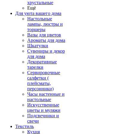
хрустальные
Ещё
Для уюта вашего дома
Настольные
лампы, люстры и
торшеры
Вазы для цветов
Ароматы для дома
Шкатулки
Сувениры и декор
для дома
Декоративные
тарелки
Сервировочные
салфетки (
плейсматы,
персонники)
Часы настенные и
настольные
Искусственные
цветы и муляжи
Подсвечники и
свечи
Текстиль
Кухня