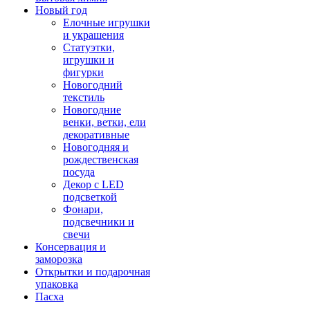
Новый год
Елочные игрушки
и украшения
Статуэтки,
игрушки и
фигурки
Новогодний
текстиль
Новогодние
венки, ветки, ели
декоративные
Новогодняя и
рождественская
посуда
Декор с LED
подсветкой
Фонари,
подсвечники и
свечи
Консервация и
заморозка
Открытки и подарочная
упаковка
Пасха