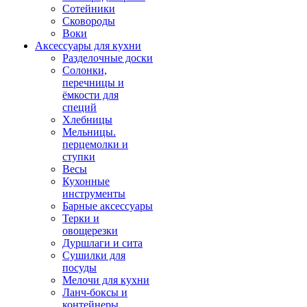
Сотейники
Сковороды
Воки
Аксессуары для кухни
Разделочные доски
Солонки,
перечницы и
ёмкости для
специй
Хлебницы
Мельницы.
перцемолки и
ступки
Весы
Кухонные
инструменты
Барные аксессуары
Терки и
овощерезки
Дуршлаги и сита
Сушилки для
посуды
Мелочи для кухни
Ланч-боксы и
контейнеры