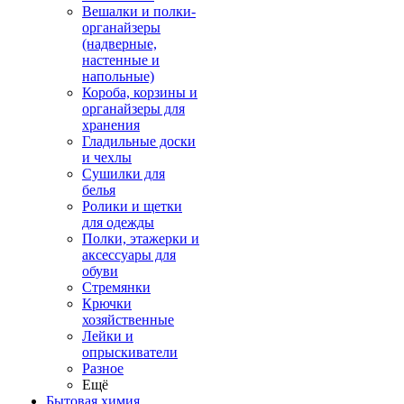
Вешалки и полки-
органайзеры
(надверные,
настенные и
напольные)
Короба, корзины и
органайзеры для
хранения
Гладильные доски
и чехлы
Сушилки для
белья
Ролики и щетки
для одежды
Полки, этажерки и
аксессуары для
обуви
Стремянки
Крючки
хозяйственные
Лейки и
опрыскиватели
Разное
Ещё
Бытовая химия