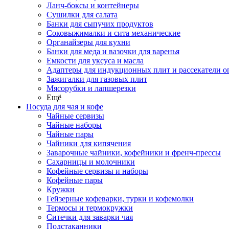
Ланч-боксы и контейнеры
Сушилки для салата
Банки для сыпучих продуктов
Соковыжималки и сита механические
Органайзеры для кухни
Банки для меда и вазочки для варенья
Емкости для уксуса и масла
Адаптеры для индукционных плит и рассекатели о
Зажигалки для газовых плит
Мясорубки и лапшерезки
Ещё
Посуда для чая и кофе
Чайные сервизы
Чайные наборы
Чайные пары
Чайники для кипячения
Заварочные чайники, кофейники и френч-прессы
Сахарницы и молочники
Кофейные сервизы и наборы
Кофейные пары
Кружки
Гейзерные кофеварки, турки и кофемолки
Термосы и термокружки
Ситечки для заварки чая
Подстаканники