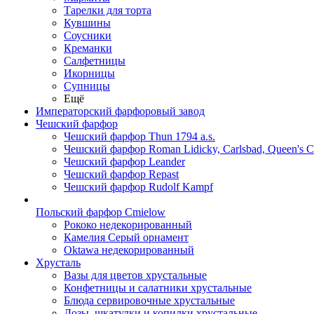
Тарелки для торта
Кувшины
Соусники
Креманки
Салфетницы
Икорницы
Супницы
Ещё
Императорский фарфоровый завод
Чешский фарфор
Чешский фарфор Thun 1794 a.s.
Чешский фарфор Roman Lidicky, Carlsbad, Queen's 
Чешский фарфор Leander
Чешский фарфор Repast
Чешский фарфор Rudolf Kampf
Польский фарфор Сmielow
Рококо недекорированный
Камелия Серый орнамент
Oktawa недекорированный
Хрусталь
Вазы для цветов хрустальные
Конфетницы и салатники хрустальные
Блюда сервировочные хрустальные
Дозы, шкатулки и копилки хрустальные