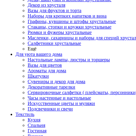
Декор из хрусталя
Вазы для фруктов и торта
Наборы для крепких напитков и вина
Графины, кувшины и штофы хрустальные
Стаканы, стопки и кружки хрустальные
Рюмки и фужеры хрустальные
Масленки, сахарницы и наборы для специй хруста
Салфетники хрустальные
Ещё
Для уюта вашего дома
Настольные лампы, люстры и торшеры
Вазы для цветов
Ароматы для дома
Шкатулки
Сувениры и декор для дома
Декоративные тарелки
Сервировочные салфетки ( плейсматы, персонники
Часы настенные и настольные
Искусственные цветы и муляжи
Подсвечники и свечи
Текстиль
Кухня
Спальня
Гостиная