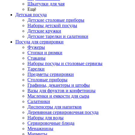
Шкатулки для чая
Ещё
Детская посуда
Детские столовые приборы
Наборы детской посуды
Детские кружки
Детские тарелки и салатники
Посуда для сервировки
Фужеры
Стопки и рюмки
Стаканы
Наборы посуды и столовые сервизы
Тарелки
Предметы сервировки
Столовые приборы
Графины, декантеры и штофы
Вазы для фруктов и конфетницы
Масленки и емкости для сыра
Салатники
Диспенсеры для напитков
Деревянная сервировочная посуда
Наборы для воды
Сервировочные блюда
Менажницы
Мармиты