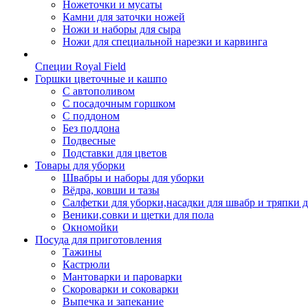
Ножеточки и мусаты
Камни для заточки ножей
Ножи и наборы для сыра
Ножи для специальной нарезки и карвинга
Специи Royal Field
Горшки цветочные и кашпо
С автополивом
С посадочным горшком
С поддоном
Без поддона
Подвесные
Подставки для цветов
Товары для уборки
Швабры и наборы для уборки
Вёдра, ковши и тазы
Салфетки для уборки,насадки для швабр и тряпки 
Веники,совки и щетки для пола
Окномойки
Посуда для приготовления
Тажины
Кастрюли
Мантоварки и пароварки
Скороварки и соковарки
Выпечка и запекание