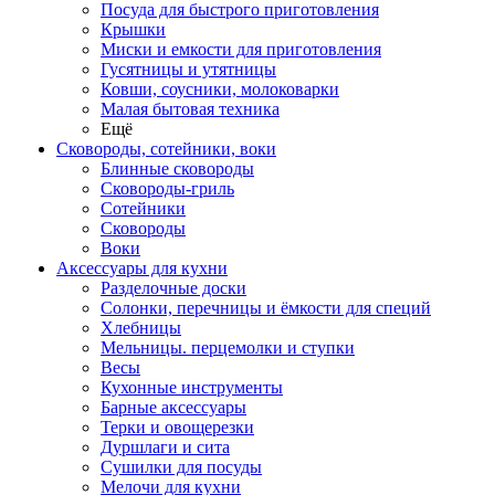
Посуда для быстрого приготовления
Крышки
Миски и емкости для приготовления
Гусятницы и утятницы
Ковши, соусники, молоковарки
Малая бытовая техника
Ещё
Сковороды, сотейники, воки
Блинные сковороды
Сковороды-гриль
Сотейники
Сковороды
Воки
Аксессуары для кухни
Разделочные доски
Солонки, перечницы и ёмкости для специй
Хлебницы
Мельницы. перцемолки и ступки
Весы
Кухонные инструменты
Барные аксессуары
Терки и овощерезки
Дуршлаги и сита
Сушилки для посуды
Мелочи для кухни