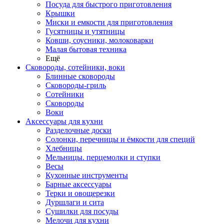
Посуда для быстрого приготовления
Крышки
Миски и емкости для приготовления
Гусятницы и утятницы
Ковши, соусники, молоковарки
Малая бытовая техника
Ещё
Сковороды, сотейники, воки
Блинные сковороды
Сковороды-гриль
Сотейники
Сковороды
Воки
Аксессуары для кухни
Разделочные доски
Солонки, перечницы и ёмкости для специй
Хлебницы
Мельницы. перцемолки и ступки
Весы
Кухонные инструменты
Барные аксессуары
Терки и овощерезки
Дуршлаги и сита
Сушилки для посуды
Мелочи для кухни