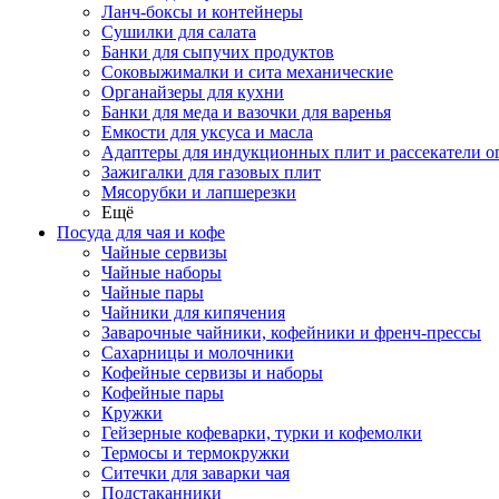
Ланч-боксы и контейнеры
Сушилки для салата
Банки для сыпучих продуктов
Соковыжималки и сита механические
Органайзеры для кухни
Банки для меда и вазочки для варенья
Емкости для уксуса и масла
Адаптеры для индукционных плит и рассекатели о
Зажигалки для газовых плит
Мясорубки и лапшерезки
Ещё
Посуда для чая и кофе
Чайные сервизы
Чайные наборы
Чайные пары
Чайники для кипячения
Заварочные чайники, кофейники и френч-прессы
Сахарницы и молочники
Кофейные сервизы и наборы
Кофейные пары
Кружки
Гейзерные кофеварки, турки и кофемолки
Термосы и термокружки
Ситечки для заварки чая
Подстаканники