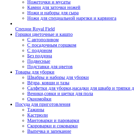
Ножеточки и мусаты
Камни для заточки ножей
Ножи и наборы для сыра
Ножи для специальной нарезки и карвинга
Специи Royal Field
Горшки цветочные и кашпо
С автополивом
С посадочным горшком
С поддоном
Без поддона
Подвесные
Подставки для цветов
Товары для уборки
Швабры и наборы для уборки
Вёдра, ковши и тазы
Салфетки для уборки,насадки для швабр и тряпки 
Веники,совки и щетки для пола
Окномойки
Посуда для приготовления
Тажины
Кастрюли
Мантоварки и пароварки
Скороварки и соковарки
Выпечка и запекание