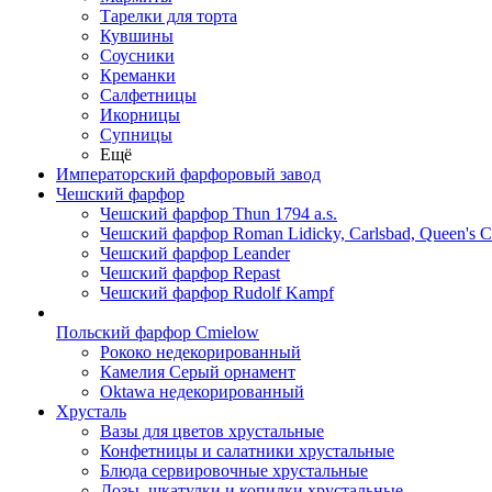
Тарелки для торта
Кувшины
Соусники
Креманки
Салфетницы
Икорницы
Супницы
Ещё
Императорский фарфоровый завод
Чешский фарфор
Чешский фарфор Thun 1794 a.s.
Чешский фарфор Roman Lidicky, Carlsbad, Queen's 
Чешский фарфор Leander
Чешский фарфор Repast
Чешский фарфор Rudolf Kampf
Польский фарфор Сmielow
Рококо недекорированный
Камелия Серый орнамент
Oktawa недекорированный
Хрусталь
Вазы для цветов хрустальные
Конфетницы и салатники хрустальные
Блюда сервировочные хрустальные
Дозы, шкатулки и копилки хрустальные