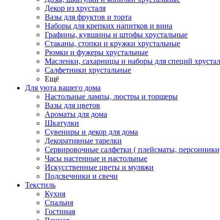
Декор из хрусталя
Вазы для фруктов и торта
Наборы для крепких напитков и вина
Графины, кувшины и штофы хрустальные
Стаканы, стопки и кружки хрустальные
Рюмки и фужеры хрустальные
Масленки, сахарницы и наборы для специй хруста
Салфетники хрустальные
Ещё
Для уюта вашего дома
Настольные лампы, люстры и торшеры
Вазы для цветов
Ароматы для дома
Шкатулки
Сувениры и декор для дома
Декоративные тарелки
Сервировочные салфетки ( плейсматы, персонники
Часы настенные и настольные
Искусственные цветы и муляжи
Подсвечники и свечи
Текстиль
Кухня
Спальня
Гостиная