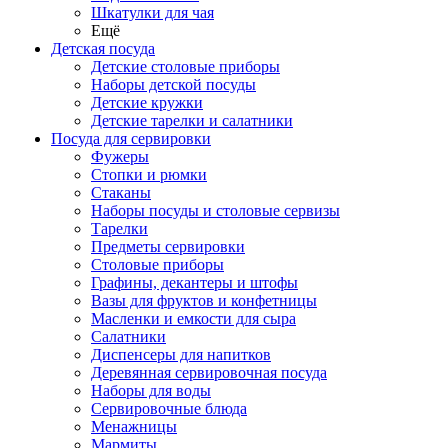
Шкатулки для чая
Ещё
Детская посуда
Детские столовые приборы
Наборы детской посуды
Детские кружки
Детские тарелки и салатники
Посуда для сервировки
Фужеры
Стопки и рюмки
Стаканы
Наборы посуды и столовые сервизы
Тарелки
Предметы сервировки
Столовые приборы
Графины, декантеры и штофы
Вазы для фруктов и конфетницы
Масленки и емкости для сыра
Салатники
Диспенсеры для напитков
Деревянная сервировочная посуда
Наборы для воды
Сервировочные блюда
Менажницы
Мармиты