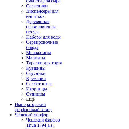
емкости для сыра
Салатники
Диспенсеры для
напитков
Деревянная
сервировочная
посуда
Наборы для воды
Сервировочные
блюда
Менажницы
Мармиты
Тарелки для торта
Кувшины
Соусники
Креманки
Салфетницы
Икорницы
Супницы
Ещё
Императорский
фарфоровый завод
Чешский фарфор
Чешский фарфор
Thun 1794 a.s.