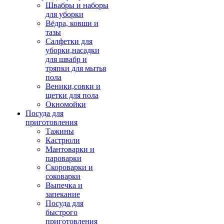
Швабры и наборы
для уборки
Вёдра, ковши и
тазы
Салфетки для
уборки,насадки
для швабр и
тряпки для мытья
пола
Веники,совки и
щетки для пола
Окномойки
Посуда для
приготовления
Тажины
Кастрюли
Мантоварки и
пароварки
Скороварки и
соковарки
Выпечка и
запекание
Посуда для
быстрого
приготовления