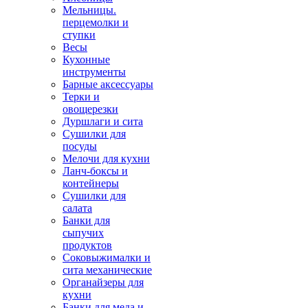
Мельницы.
перцемолки и
ступки
Весы
Кухонные
инструменты
Барные аксессуары
Терки и
овощерезки
Дуршлаги и сита
Сушилки для
посуды
Мелочи для кухни
Ланч-боксы и
контейнеры
Сушилки для
салата
Банки для
сыпучих
продуктов
Соковыжималки и
сита механические
Органайзеры для
кухни
Банки для меда и