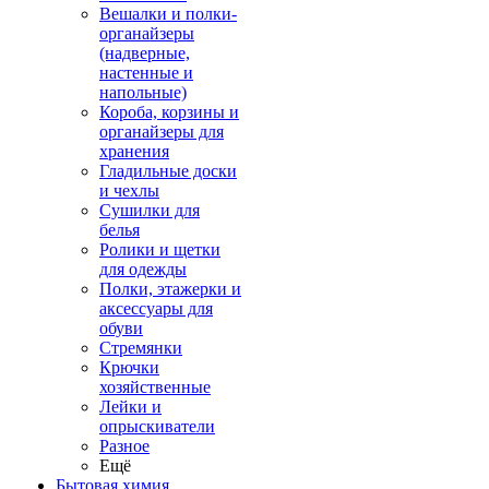
Вешалки и полки-
органайзеры
(надверные,
настенные и
напольные)
Короба, корзины и
органайзеры для
хранения
Гладильные доски
и чехлы
Сушилки для
белья
Ролики и щетки
для одежды
Полки, этажерки и
аксессуары для
обуви
Стремянки
Крючки
хозяйственные
Лейки и
опрыскиватели
Разное
Ещё
Бытовая химия