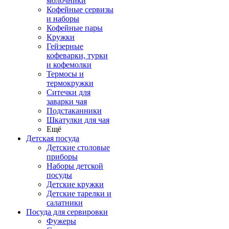
молочники
Кофейные сервизы
и наборы
Кофейные пары
Кружки
Гейзерные
кофеварки, турки
и кофемолки
Термосы и
термокружки
Ситечки для
заварки чая
Подстаканники
Шкатулки для чая
Ещё
Детская посуда
Детские столовые
приборы
Наборы детской
посуды
Детские кружки
Детские тарелки и
салатники
Посуда для сервировки
Фужеры