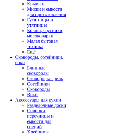
Крышки
Миски и емкости
для приготовления
Гусятницы и
утятницы
Ковши, соусники,
молоковарки
Малая бытовая
техника
Ещё
Сковороды, сотейники,
воки
Блинные
сковороды
Сковороды-гриль
Сотейники
Сковороды
Воки
Аксессуары для кухни
Разделочные доски
Солонки,
перечницы и
ёмкости для
специй
Хлебницы