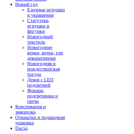
Новый год
Елочные игрушки
и украшения
Статуэтки,
игрушки и
фигурки
Новогодний
текстиль
Новогодние
венки, ветки, ели
декоративные
Новогодняя и
рождественская
посуда
Декор с LED
подсветкой
Фонари,
подсвечники и
свечи
Консервация и
заморозка
Открытки и подарочная
упаковка
Пасха