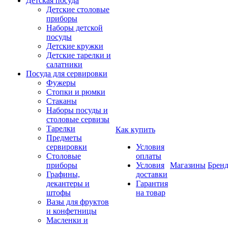
Детская посуда
Детские столовые
приборы
Наборы детской
посуды
Детские кружки
Детские тарелки и
салатники
Посуда для сервировки
Фужеры
Стопки и рюмки
Стаканы
Наборы посуды и
столовые сервизы
Тарелки
Как купить
Предметы
сервировки
Условия
Столовые
оплаты
приборы
Условия
Магазины
Брен
Графины,
доставки
декантеры и
Гарантия
штофы
на товар
Вазы для фруктов
и конфетницы
Масленки и