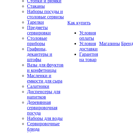
Стопки и рюмки
Стаканы
Наборы посуды и
столовые сервизы
Тарелки
Как купить
Предметы
сервировки
Условия
Столовые
оплаты
приборы
Условия
Магазины
Брен
Графины,
доставки
декантеры и
Гарантия
штофы
на товар
Вазы для фруктов
и конфетницы
Масленки и
емкости для сыра
Салатники
Диспенсеры для
напитков
Деревянная
сервировочная
посуда
Наборы для воды
Сервировочные
блюда