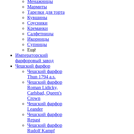
Менажницы
Мармиты
Тарелки для торта
Кувшины
Соусники
Креманки
Салфетницы
Икорницы
Супницы
Ещё
Императорский
фарфоровый завод
Чешский фарфор
Чешский фарфор
Thun 1794 a.s.
Чешский фарфор
Roman Lidicky,
Carlsbad, Queen's
Crown
Чешский фарфор
Leander
Чешский фарфор
Repast
Чешский фарфор
Rudolf Kampf