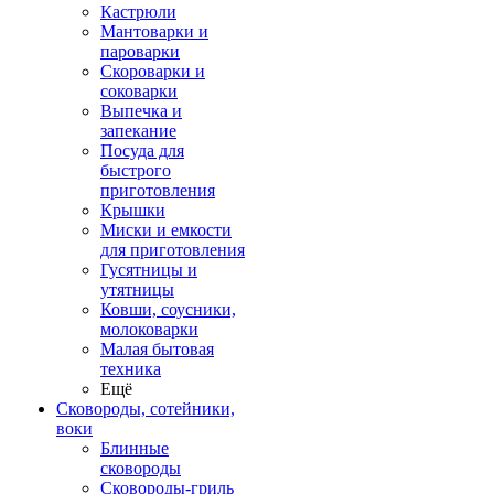
Кастрюли
Мантоварки и
пароварки
Скороварки и
соковарки
Выпечка и
запекание
Посуда для
быстрого
приготовления
Крышки
Миски и емкости
для приготовления
Гусятницы и
утятницы
Ковши, соусники,
молоковарки
Малая бытовая
техника
Ещё
Сковороды, сотейники,
воки
Блинные
сковороды
Сковороды-гриль