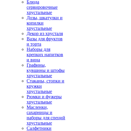
Блюда
сервировочные
хрустальные
Дозы, шкатулки и
копилки
хрустальные
Декор из хрусталя
Вазы для фруктов
и торта
Наборы для
крепких напитков
и вина
Графины,
кувшины и штофы
хрустальные
Стаканы, стопки и
кружки
хрустальные
Рюмки и фужеры
хрустальные
Масленки,
сахарницы и
наборы для специй
хрустальные
Салфетники