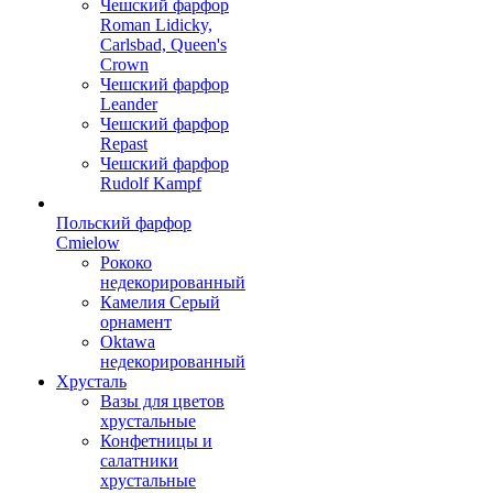
Чешский фарфор
Roman Lidicky,
Carlsbad, Queen's
Crown
Чешский фарфор
Leander
Чешский фарфор
Repast
Чешский фарфор
Rudolf Kampf
Польский фарфор
Сmielow
Рококо
недекорированный
Камелия Серый
орнамент
Oktawa
недекорированный
Хрусталь
Вазы для цветов
хрустальные
Конфетницы и
салатники
хрустальные