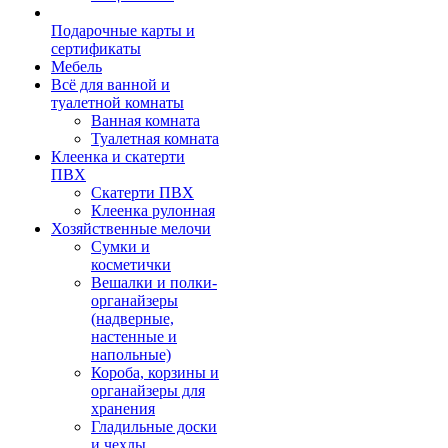
Подарочные карты и
сертификаты
Мебель
Всё для ванной и
туалетной комнаты
Ванная комната
Туалетная комната
Клеенка и скатерти
ПВХ
Скатерти ПВХ
Клеенка рулонная
Хозяйственные мелочи
Сумки и
косметички
Вешалки и полки-
органайзеры
(надверные,
настенные и
напольные)
Короба, корзины и
органайзеры для
хранения
Гладильные доски
и чехлы