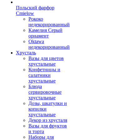
Польский фарфор
Сmielow
Рококо
недекорированный
Камелия Серый
орнамент
Oktawa
недекорированный
Хрусталь
Вазы для цветов
хрустальные
Конфетницы и
салатники
хрустальные
Блюда
сервировочные
хрустальные
Дозы, шкатулки и
копилки
хрустальные
Декор из хрусталя
Вазы для фруктов
и торта
Наборы для