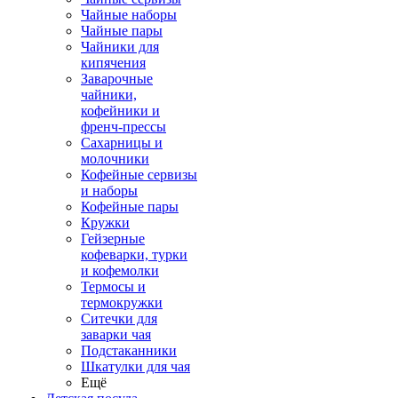
Чайные наборы
Чайные пары
Чайники для
кипячения
Заварочные
чайники,
кофейники и
френч-прессы
Сахарницы и
молочники
Кофейные сервизы
и наборы
Кофейные пары
Кружки
Гейзерные
кофеварки, турки
и кофемолки
Термосы и
термокружки
Ситечки для
заварки чая
Подстаканники
Шкатулки для чая
Ещё