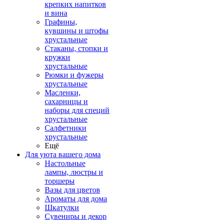
крепких напитков
и вина
Графины,
кувшины и штофы
хрустальные
Стаканы, стопки и
кружки
хрустальные
Рюмки и фужеры
хрустальные
Масленки,
сахарницы и
наборы для специй
хрустальные
Салфетники
хрустальные
Ещё
Для уюта вашего дома
Настольные
лампы, люстры и
торшеры
Вазы для цветов
Ароматы для дома
Шкатулки
Сувениры и декор