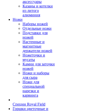
аксессуары
Казаны и котелки
из литого
алюминия
Ножи
Наборы ножей
Отдельные ножи
Подставки для
ножей
Настенные и
магнитные
держатели ножей
Ножеточки и
мусаты
Камни для заточки
ножей
Ножи и наборы
для сыра
Ножи для
специальной
нарезки и
карвинга
Специи Royal Field
Горшки цветочные и