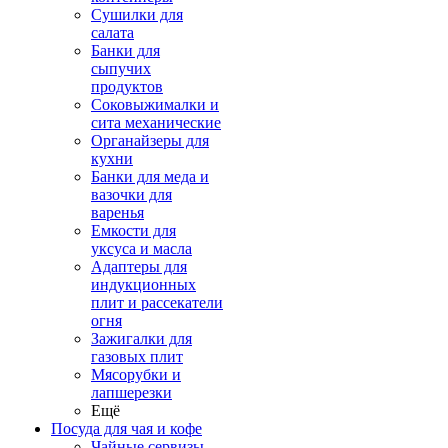
Сушилки для
салата
Банки для
сыпучих
продуктов
Соковыжималки и
сита механические
Органайзеры для
кухни
Банки для меда и
вазочки для
варенья
Емкости для
уксуса и масла
Адаптеры для
индукционных
плит и рассекатели
огня
Зажигалки для
газовых плит
Мясорубки и
лапшерезки
Ещё
Посуда для чая и кофе
Чайные сервизы