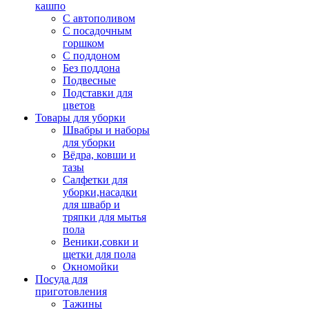
кашпо
С автополивом
С посадочным
горшком
С поддоном
Без поддона
Подвесные
Подставки для
цветов
Товары для уборки
Швабры и наборы
для уборки
Вёдра, ковши и
тазы
Салфетки для
уборки,насадки
для швабр и
тряпки для мытья
пола
Веники,совки и
щетки для пола
Окномойки
Посуда для
приготовления
Тажины