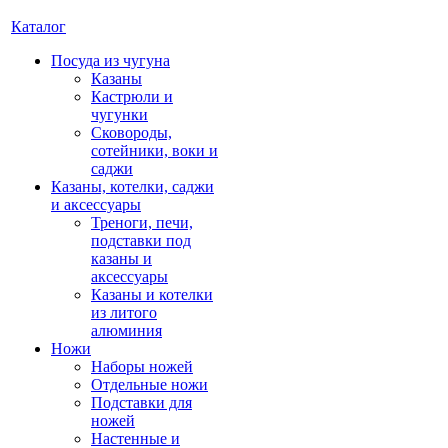
Каталог
Посуда из чугуна
Казаны
Кастрюли и
чугунки
Сковороды,
сотейники, воки и
саджи
Казаны, котелки, саджи
и аксессуары
Треноги, печи,
подставки под
казаны и
аксессуары
Казаны и котелки
из литого
алюминия
Ножи
Наборы ножей
Отдельные ножи
Подставки для
ножей
Настенные и