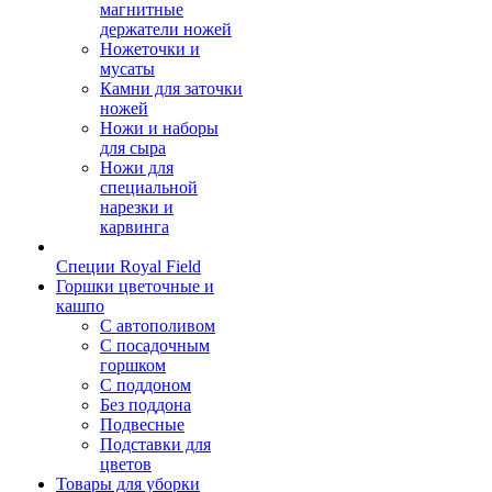
магнитные
держатели ножей
Ножеточки и
мусаты
Камни для заточки
ножей
Ножи и наборы
для сыра
Ножи для
специальной
нарезки и
карвинга
Специи Royal Field
Горшки цветочные и
кашпо
С автополивом
С посадочным
горшком
С поддоном
Без поддона
Подвесные
Подставки для
цветов
Товары для уборки