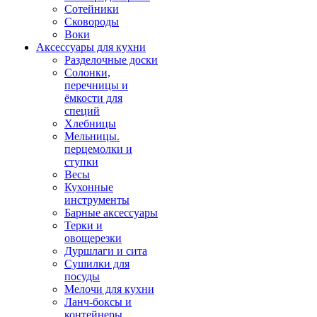
Сотейники
Сковороды
Воки
Аксессуары для кухни
Разделочные доски
Солонки,
перечницы и
ёмкости для
специй
Хлебницы
Мельницы.
перцемолки и
ступки
Весы
Кухонные
инструменты
Барные аксессуары
Терки и
овощерезки
Дуршлаги и сита
Сушилки для
посуды
Мелочи для кухни
Ланч-боксы и
контейнеры