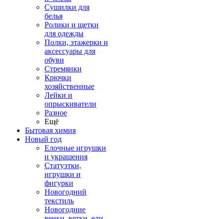
Сушилки для
белья
Ролики и щетки
для одежды
Полки, этажерки и
аксессуары для
обуви
Стремянки
Крючки
хозяйственные
Лейки и
опрыскиватели
Разное
Ещё
Бытовая химия
Новый год
Елочные игрушки
и украшения
Статуэтки,
игрушки и
фигурки
Новогодний
текстиль
Новогодние
венки, ветки, ели