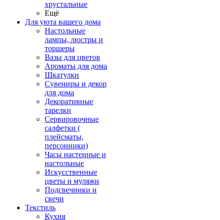
хрустальные
Ещё
Для уюта вашего дома
Настольные
лампы, люстры и
торшеры
Вазы для цветов
Ароматы для дома
Шкатулки
Сувениры и декор
для дома
Декоративные
тарелки
Сервировочные
салфетки (
плейсматы,
персонники)
Часы настенные и
настольные
Искусственные
цветы и муляжи
Подсвечники и
свечи
Текстиль
Кухня