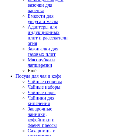
вазочки для
варенья
Емкости для
уксуса и масла
Адаптеры для
индукционных
плит и рассекатели
огня
Зажигалки для
газовых плит
Мясорубки и
лапшерезки
Ещё
Посуда для чая и кофе
Чайные сервизы
Чайные наборы
Чайные пары
Чайники для
кипячения
Заварочные
чайники,
кофейники и
френч-прессы
Сахарницы и