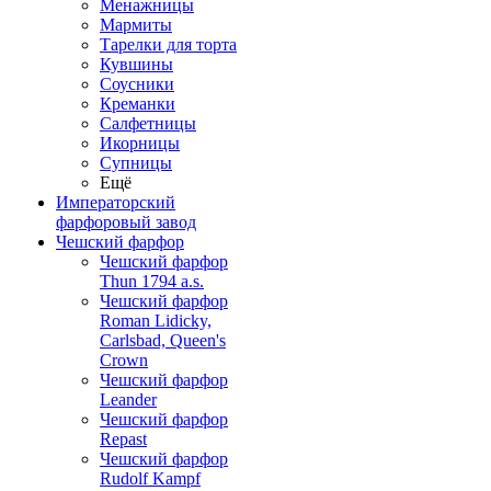
Менажницы
Мармиты
Тарелки для торта
Кувшины
Соусники
Креманки
Салфетницы
Икорницы
Супницы
Ещё
Императорский
фарфоровый завод
Чешский фарфор
Чешский фарфор
Thun 1794 a.s.
Чешский фарфор
Roman Lidicky,
Carlsbad, Queen's
Crown
Чешский фарфор
Leander
Чешский фарфор
Repast
Чешский фарфор
Rudolf Kampf