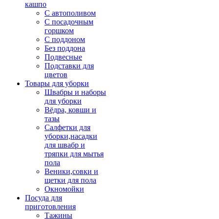
кашпо
С автополивом
С посадочным
горшком
С поддоном
Без поддона
Подвесные
Подставки для
цветов
Товары для уборки
Швабры и наборы
для уборки
Вёдра, ковши и
тазы
Салфетки для
уборки,насадки
для швабр и
тряпки для мытья
пола
Веники,совки и
щетки для пола
Окномойки
Посуда для
приготовления
Тажины