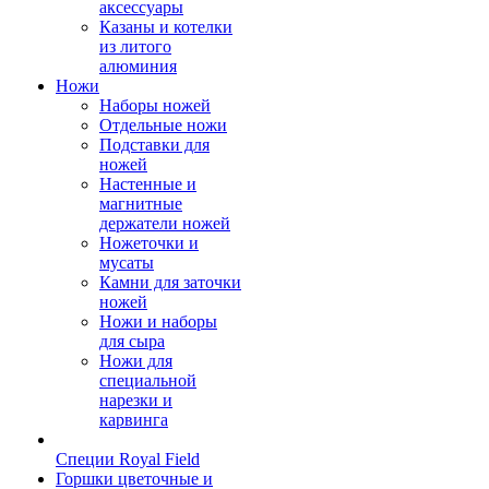
аксессуары
Казаны и котелки
из литого
алюминия
Ножи
Наборы ножей
Отдельные ножи
Подставки для
ножей
Настенные и
магнитные
держатели ножей
Ножеточки и
мусаты
Камни для заточки
ножей
Ножи и наборы
для сыра
Ножи для
специальной
нарезки и
карвинга
Специи Royal Field
Горшки цветочные и