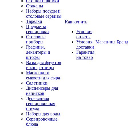
Стопки и рюмки
Стаканы
Наборы посуды и
столовые сервизы
Тарелки
Как купить
Предметы
сервировки
Условия
Столовые
оплаты
приборы
Условия
Магазины
Брен
Графины,
доставки
декантеры и
Гарантия
штофы
на товар
Вазы для фруктов
и конфетницы
Масленки и
емкости для сыра
Салатники
Диспенсеры для
напитков
Деревянная
сервировочная
посуда
Наборы для воды
Сервировочные
блюда