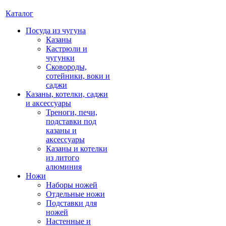
Каталог
Посуда из чугуна
Казаны
Кастрюли и
чугунки
Сковороды,
сотейники, воки и
саджи
Казаны, котелки, саджи
и аксессуары
Треноги, печи,
подставки под
казаны и
аксессуары
Казаны и котелки
из литого
алюминия
Ножи
Наборы ножей
Отдельные ножи
Подставки для
ножей
Настенные и