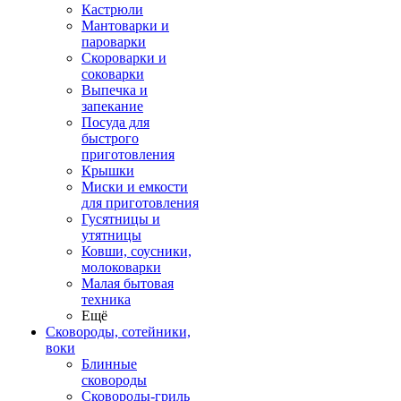
Кастрюли
Мантоварки и
пароварки
Скороварки и
соковарки
Выпечка и
запекание
Посуда для
быстрого
приготовления
Крышки
Миски и емкости
для приготовления
Гусятницы и
утятницы
Ковши, соусники,
молоковарки
Малая бытовая
техника
Ещё
Сковороды, сотейники,
воки
Блинные
сковороды
Сковороды-гриль