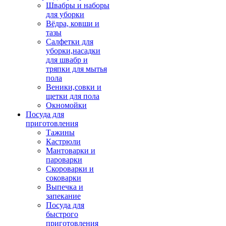
Швабры и наборы
для уборки
Вёдра, ковши и
тазы
Салфетки для
уборки,насадки
для швабр и
тряпки для мытья
пола
Веники,совки и
щетки для пола
Окномойки
Посуда для
приготовления
Тажины
Кастрюли
Мантоварки и
пароварки
Скороварки и
соковарки
Выпечка и
запекание
Посуда для
быстрого
приготовления