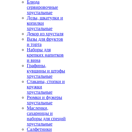
Блюда
сервировочные
хрустальные
Дозы, шкатулки и
копилки
хрустальные
Декор из хрусталя
Вазы для фруктов
и торта
Наборы для
крепких напитков
и вина
Графины,
кувшины и штофы
хрустальные
Стаканы, стопки и
кружки
хрустальные
Рюмки и фужеры
хрустальные
Масленки,
сахарницы и
наборы для специй
хрустальные
Салфетники