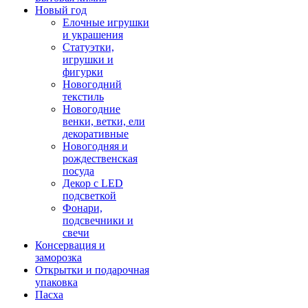
Новый год
Елочные игрушки
и украшения
Статуэтки,
игрушки и
фигурки
Новогодний
текстиль
Новогодние
венки, ветки, ели
декоративные
Новогодняя и
рождественская
посуда
Декор с LED
подсветкой
Фонари,
подсвечники и
свечи
Консервация и
заморозка
Открытки и подарочная
упаковка
Пасха