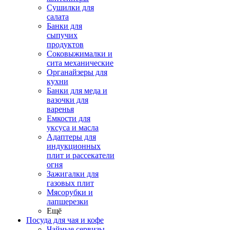
Сушилки для
салата
Банки для
сыпучих
продуктов
Соковыжималки и
сита механические
Органайзеры для
кухни
Банки для меда и
вазочки для
варенья
Емкости для
уксуса и масла
Адаптеры для
индукционных
плит и рассекатели
огня
Зажигалки для
газовых плит
Мясорубки и
лапшерезки
Ещё
Посуда для чая и кофе
Чайные сервизы