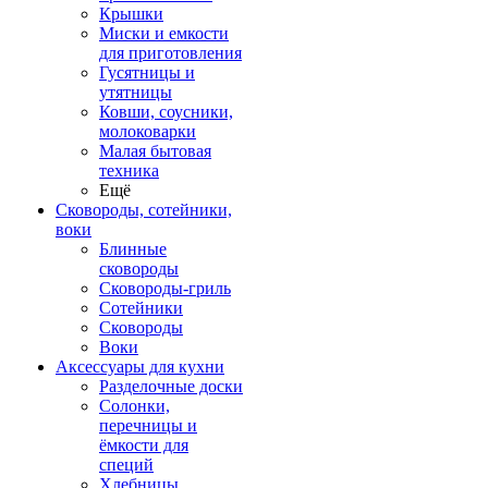
Крышки
Миски и емкости
для приготовления
Гусятницы и
утятницы
Ковши, соусники,
молоковарки
Малая бытовая
техника
Ещё
Сковороды, сотейники,
воки
Блинные
сковороды
Сковороды-гриль
Сотейники
Сковороды
Воки
Аксессуары для кухни
Разделочные доски
Солонки,
перечницы и
ёмкости для
специй
Хлебницы