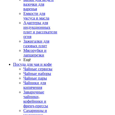
вазочки для
варенья
Емкости для
уксуса и масла
Адаптеры для
индукционных
плит и рассекатели
огня
Зажигалки для
газовых плит
Мясорубки и
лапшерезки
Ещё
Посуда для чая и кофе
Чайные сервизы
Чайные наборы
Чайные пары
Чайники для
кипячения
Заварочные
чайники,
кофейники и
френч-прессы
Сахарницы и