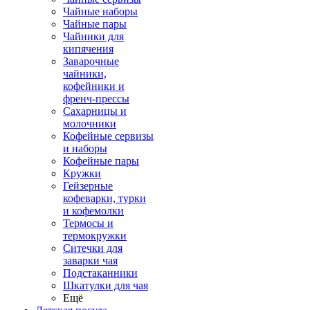
Чайные наборы
Чайные пары
Чайники для
кипячения
Заварочные
чайники,
кофейники и
френч-прессы
Сахарницы и
молочники
Кофейные сервизы
и наборы
Кофейные пары
Кружки
Гейзерные
кофеварки, турки
и кофемолки
Термосы и
термокружки
Ситечки для
заварки чая
Подстаканники
Шкатулки для чая
Ещё