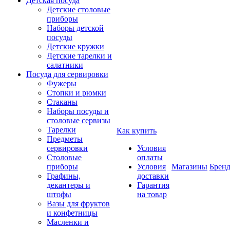
Детская посуда
Детские столовые
приборы
Наборы детской
посуды
Детские кружки
Детские тарелки и
салатники
Посуда для сервировки
Фужеры
Стопки и рюмки
Стаканы
Наборы посуды и
столовые сервизы
Тарелки
Как купить
Предметы
сервировки
Условия
Столовые
оплаты
приборы
Условия
Магазины
Брен
Графины,
доставки
декантеры и
Гарантия
штофы
на товар
Вазы для фруктов
и конфетницы
Масленки и