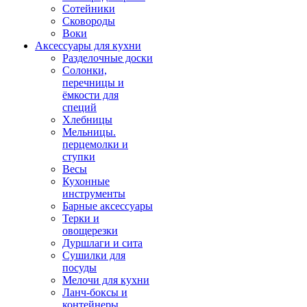
Сотейники
Сковороды
Воки
Аксессуары для кухни
Разделочные доски
Солонки,
перечницы и
ёмкости для
специй
Хлебницы
Мельницы.
перцемолки и
ступки
Весы
Кухонные
инструменты
Барные аксессуары
Терки и
овощерезки
Дуршлаги и сита
Сушилки для
посуды
Мелочи для кухни
Ланч-боксы и
контейнеры