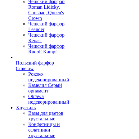
Чешский фарфор
Roman Lidicky,
Carlsbad, Queen's
Crown
Чешский фарфор
Leander
Чешский фарфор
Repast
Чешский фарфор
Rudolf Kampf
Польский фарфор
Сmielow
Рококо
недекорированный
Камелия Серый
орнамент
Oktawa
недекорированный
Хрусталь
Вазы для цветов
хрустальные
Конфетницы и
салатники
хрустальные