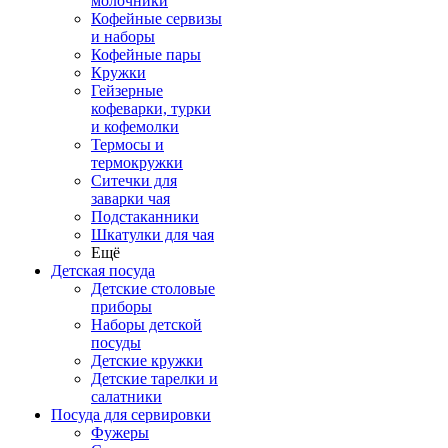
молочники
Кофейные сервизы
и наборы
Кофейные пары
Кружки
Гейзерные
кофеварки, турки
и кофемолки
Термосы и
термокружки
Ситечки для
заварки чая
Подстаканники
Шкатулки для чая
Ещё
Детская посуда
Детские столовые
приборы
Наборы детской
посуды
Детские кружки
Детские тарелки и
салатники
Посуда для сервировки
Фужеры