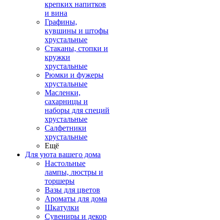
крепких напитков
и вина
Графины,
кувшины и штофы
хрустальные
Стаканы, стопки и
кружки
хрустальные
Рюмки и фужеры
хрустальные
Масленки,
сахарницы и
наборы для специй
хрустальные
Салфетники
хрустальные
Ещё
Для уюта вашего дома
Настольные
лампы, люстры и
торшеры
Вазы для цветов
Ароматы для дома
Шкатулки
Сувениры и декор