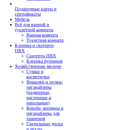
Подарочные карты и
сертификаты
Мебель
Всё для ванной и
туалетной комнаты
Ванная комната
Туалетная комната
Клеенка и скатерти
ПВХ
Скатерти ПВХ
Клеенка рулонная
Хозяйственные мелочи
Сумки и
косметички
Вешалки и полки-
органайзеры
(надверные,
настенные и
напольные)
Короба, корзины и
органайзеры для
хранения
Гладильные доски
и чехлы