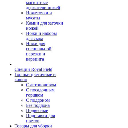
магнитные
держатели ножей
Ножеточки и
мусаты
Камни для заточки
ножей
Ножи и наборы
для сыра
Ножи для
специальной
нарезки и
карвинга
Специи Royal Field
Горшки цветочные и
кашпо
С автополивом
С посадочным
горшком
С поддоном
Без поддона
Подвесные
Подставки для
цветов
Товары для уборки