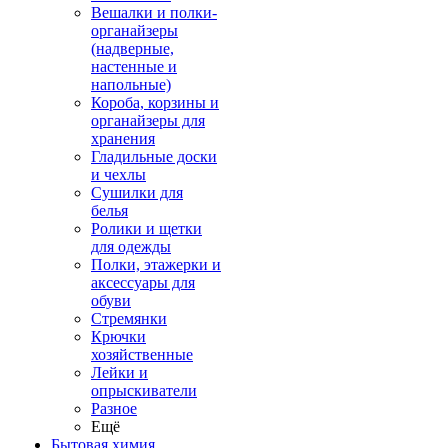
Вешалки и полки-
органайзеры
(надверные,
настенные и
напольные)
Короба, корзины и
органайзеры для
хранения
Гладильные доски
и чехлы
Сушилки для
белья
Ролики и щетки
для одежды
Полки, этажерки и
аксессуары для
обуви
Стремянки
Крючки
хозяйственные
Лейки и
опрыскиватели
Разное
Ещё
Бытовая химия