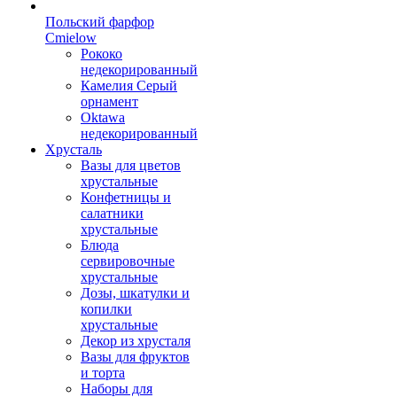
Польский фарфор
Сmielow
Рококо
недекорированный
Камелия Серый
орнамент
Oktawa
недекорированный
Хрусталь
Вазы для цветов
хрустальные
Конфетницы и
салатники
хрустальные
Блюда
сервировочные
хрустальные
Дозы, шкатулки и
копилки
хрустальные
Декор из хрусталя
Вазы для фруктов
и торта
Наборы для