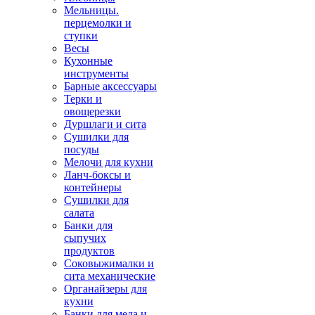
Мельницы.
перцемолки и
ступки
Весы
Кухонные
инструменты
Барные аксессуары
Терки и
овощерезки
Дуршлаги и сита
Сушилки для
посуды
Мелочи для кухни
Ланч-боксы и
контейнеры
Сушилки для
салата
Банки для
сыпучих
продуктов
Соковыжималки и
сита механические
Органайзеры для
кухни
Банки для меда и