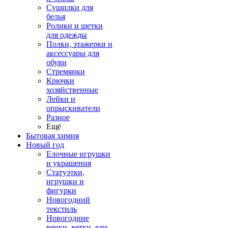
Сушилки для
белья
Ролики и щетки
для одежды
Полки, этажерки и
аксессуары для
обуви
Стремянки
Крючки
хозяйственные
Лейки и
опрыскиватели
Разное
Ещё
Бытовая химия
Новый год
Елочные игрушки
и украшения
Статуэтки,
игрушки и
фигурки
Новогодний
текстиль
Новогодние
венки, ветки, ели