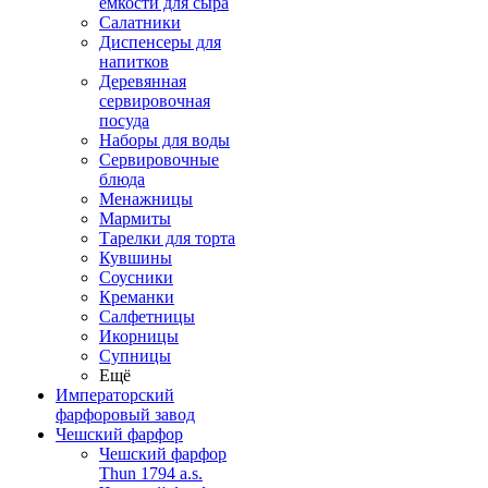
емкости для сыра
Салатники
Диспенсеры для
напитков
Деревянная
сервировочная
посуда
Наборы для воды
Сервировочные
блюда
Менажницы
Мармиты
Тарелки для торта
Кувшины
Соусники
Креманки
Салфетницы
Икорницы
Супницы
Ещё
Императорский
фарфоровый завод
Чешский фарфор
Чешский фарфор
Thun 1794 a.s.