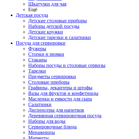
Шкатулки для чая
Ещё
Детская посуда
Детские столовые приборы
Наборы детской посуды
Детские кружки
Детские тарелки и салатники
Посуда для сервировки
Фужеры
Стопки и рюмки
Стаканы
Наборы посуды и столовые сервизы
Тарелки
Предметы сервировки
Столовые приборы
Графины, декантеры и штофы
Вазы для фруктов и конфетницы
Масленки и емкости для сыра
Салатники
Диспенсеры для напитков
Деревянная сервировочная посуда
Наборы для воды
Сервировочные блюда
Менажницы
Мармиты