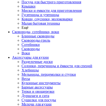
Посуда для быстрого приготовления
Крышки
Миски и емкости для приготовления
Гусятницы и утятницы
Ковши, соусники, молоковарки
Малая бытовая техника
Ещё
Сковороды, сотейники, воки
Блинные сковороды
Сковороды-гриль
Сотейники
Сковороды
Воки
Аксессуары для кухни
Разделочные доски
Солонки, перечницы и ёмкости для специй
Хлебницы
Мельницы. перцемолки и ступки
Весы
Кухонные инструменты
Барные аксессуары
Терки и овощерезки
Дуршлаги и сита
Сушилки для посуды
Мелочи для кухни