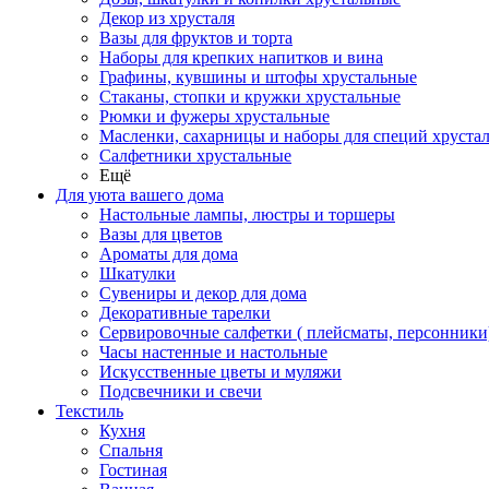
Декор из хрусталя
Вазы для фруктов и торта
Наборы для крепких напитков и вина
Графины, кувшины и штофы хрустальные
Стаканы, стопки и кружки хрустальные
Рюмки и фужеры хрустальные
Масленки, сахарницы и наборы для специй хруста
Салфетники хрустальные
Ещё
Для уюта вашего дома
Настольные лампы, люстры и торшеры
Вазы для цветов
Ароматы для дома
Шкатулки
Сувениры и декор для дома
Декоративные тарелки
Сервировочные салфетки ( плейсматы, персонники
Часы настенные и настольные
Искусственные цветы и муляжи
Подсвечники и свечи
Текстиль
Кухня
Спальня
Гостиная