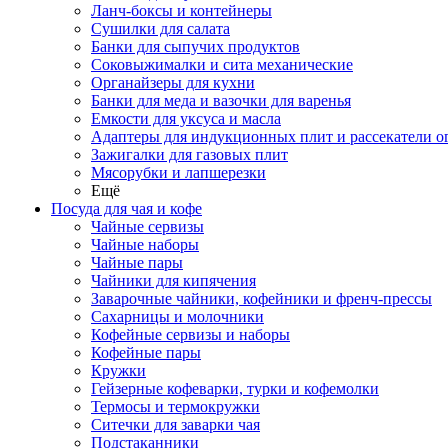
Ланч-боксы и контейнеры
Сушилки для салата
Банки для сыпучих продуктов
Соковыжималки и сита механические
Органайзеры для кухни
Банки для меда и вазочки для варенья
Емкости для уксуса и масла
Адаптеры для индукционных плит и рассекатели о
Зажигалки для газовых плит
Мясорубки и лапшерезки
Ещё
Посуда для чая и кофе
Чайные сервизы
Чайные наборы
Чайные пары
Чайники для кипячения
Заварочные чайники, кофейники и френч-прессы
Сахарницы и молочники
Кофейные сервизы и наборы
Кофейные пары
Кружки
Гейзерные кофеварки, турки и кофемолки
Термосы и термокружки
Ситечки для заварки чая
Подстаканники