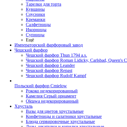
Тарелки для торта
Кувшины
Соусники
Креманки
Салфетницы
Икорницы
Супницы
Ещё
Императорский фарфоровый завод
Чешский фарфор
Чешский фарфор Thun 1794 a.s.
Чешский фарфор Roman Lidicky, Carlsbad, Queen's 
Чешский фарфор Leander
Чешский фарфор Repast
Чешский фарфор Rudolf Kampf
Польский фарфор Сmielow
Рококо недекорированный
Камелия Серый орнамент
Oktawa недекорированный
Хрусталь
Вазы для цветов хрустальные
Конфетницы и салатники хрустальные
Блюда сервировочные хрустальные
Дозы, шкатулки и копилки хрустальные