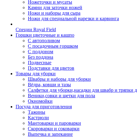
Ножеточки и мусаты
Камни для заточки ножей
Ножи и наборы для сыра
Ножи для специальной нарезки и карвинга
Специи Royal Field
Горшки цветочные и кашпо
С автополивом
С посадочным горшком
С поддоном
Без поддона
Подвесные
Подставки для цветов
Товары для уборки
Швабры и наборы для уборки
Вёдра, ковши и тазы
Салфетки для уборки,насадки для швабр и тряпки 
Веники,совки и щетки для пола
Окномойки
Посуда для приготовления
Тажины
Кастрюли
Мантоварки и пароварки
Скороварки и соковарки
Выпечка и запекание