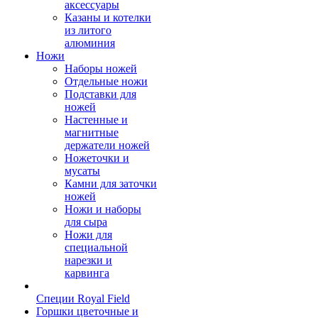
аксессуары
Казаны и котелки
из литого
алюминия
Ножи
Наборы ножей
Отдельные ножи
Подставки для
ножей
Настенные и
магнитные
держатели ножей
Ножеточки и
мусаты
Камни для заточки
ножей
Ножи и наборы
для сыра
Ножи для
специальной
нарезки и
карвинга
Специи Royal Field
Горшки цветочные и