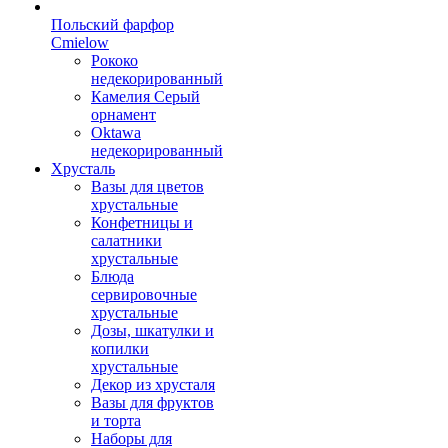
Польский фарфор
Сmielow
Рококо
недекорированный
Камелия Серый
орнамент
Oktawa
недекорированный
Хрусталь
Вазы для цветов
хрустальные
Конфетницы и
салатники
хрустальные
Блюда
сервировочные
хрустальные
Дозы, шкатулки и
копилки
хрустальные
Декор из хрусталя
Вазы для фруктов
и торта
Наборы для