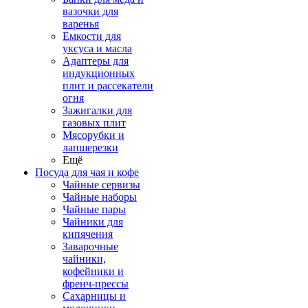
вазочки для
варенья
Емкости для
уксуса и масла
Адаптеры для
индукционных
плит и рассекатели
огня
Зажигалки для
газовых плит
Мясорубки и
лапшерезки
Ещё
Посуда для чая и кофе
Чайные сервизы
Чайные наборы
Чайные пары
Чайники для
кипячения
Заварочные
чайники,
кофейники и
френч-прессы
Сахарницы и