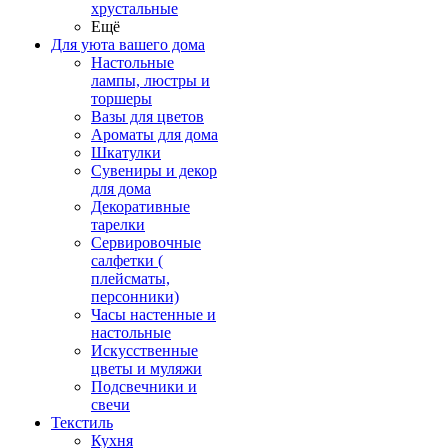
хрустальные
Ещё
Для уюта вашего дома
Настольные
лампы, люстры и
торшеры
Вазы для цветов
Ароматы для дома
Шкатулки
Сувениры и декор
для дома
Декоративные
тарелки
Сервировочные
салфетки (
плейсматы,
персонники)
Часы настенные и
настольные
Искусственные
цветы и муляжи
Подсвечники и
свечи
Текстиль
Кухня