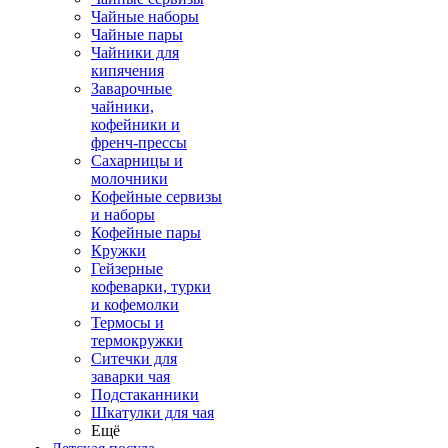
Чайные наборы
Чайные пары
Чайники для
кипячения
Заварочные
чайники,
кофейники и
френч-прессы
Сахарницы и
молочники
Кофейные сервизы
и наборы
Кофейные пары
Кружки
Гейзерные
кофеварки, турки
и кофемолки
Термосы и
термокружки
Ситечки для
заварки чая
Подстаканники
Шкатулки для чая
Ещё