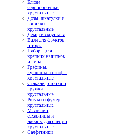
Блюда
сервировочные
хрустальные
Дозы, шкатулки и
копилки
хрустальные
Декор из хрусталя
Вазы для фруктов
и торта
Наборы для
крепких напитков
и вина
Графины,
кувшины и штофы
хрустальные
Стаканы, стопки и
кружки
хрустальные
Рюмки и фужеры
хрустальные
Масленки,
сахарницы и
наборы для специй
хрустальные
Салфетники