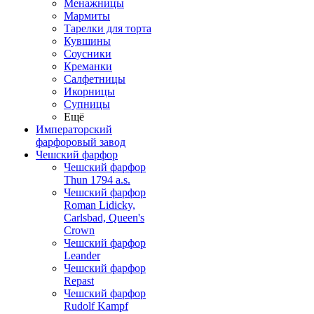
Менажницы
Мармиты
Тарелки для торта
Кувшины
Соусники
Креманки
Салфетницы
Икорницы
Супницы
Ещё
Императорский
фарфоровый завод
Чешский фарфор
Чешский фарфор
Thun 1794 a.s.
Чешский фарфор
Roman Lidicky,
Carlsbad, Queen's
Crown
Чешский фарфор
Leander
Чешский фарфор
Repast
Чешский фарфор
Rudolf Kampf