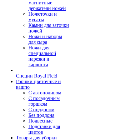
магнитные
держатели ножей
Ножеточки и
мусаты
Камни для заточки
ножей
Ножи и наборы
для сыра
Ножи для
специальной
нарезки и
карвинга
Специи Royal Field
Горшки цветочные и
кашпо
С автополивом
С посадочным
горшком
С поддоном
Без поддона
Подвесные
Подставки для
цветов
Товары для уборки