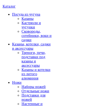
Каталог
Посуда из чугуна
Казаны
Кастрюли и
чугунки
Сковороды,
сотейники, воки и
саджи
Казаны, котелки, саджи
и аксессуары
Треноги, печи,
подставки под
казаны и
аксессуары
Казаны и котелки
из литого
алюминия
Ножи
Наборы ножей
Отдельные ножи
Подставки для
ножей
Настенные и