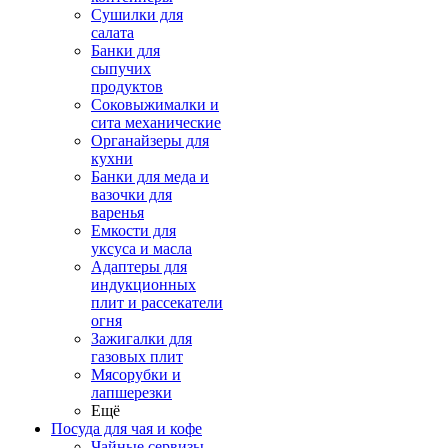
Сушилки для
салата
Банки для
сыпучих
продуктов
Соковыжималки и
сита механические
Органайзеры для
кухни
Банки для меда и
вазочки для
варенья
Емкости для
уксуса и масла
Адаптеры для
индукционных
плит и рассекатели
огня
Зажигалки для
газовых плит
Мясорубки и
лапшерезки
Ещё
Посуда для чая и кофе
Чайные сервизы