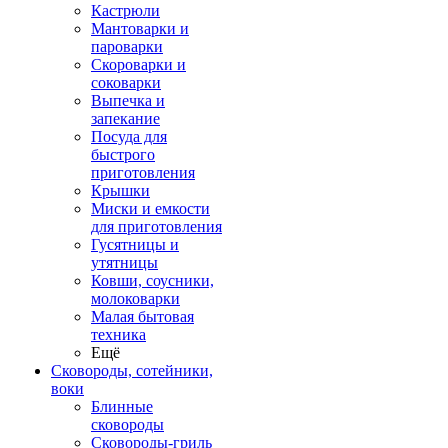
Кастрюли
Мантоварки и
пароварки
Скороварки и
соковарки
Выпечка и
запекание
Посуда для
быстрого
приготовления
Крышки
Миски и емкости
для приготовления
Гусятницы и
утятницы
Ковши, соусники,
молоковарки
Малая бытовая
техника
Ещё
Сковороды, сотейники,
воки
Блинные
сковороды
Сковороды-гриль