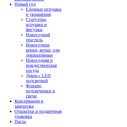
Новый год
Елочные игрушки
и украшения
Статуэтки,
игрушки и
фигурки
Новогодний
текстиль
Новогодние
венки, ветки, ели
декоративные
Новогодняя и
рождественская
посуда
Декор с LED
подсветкой
Фонари,
подсвечники и
свечи
Консервация и
заморозка
Открытки и подарочная
упаковка
Пасха