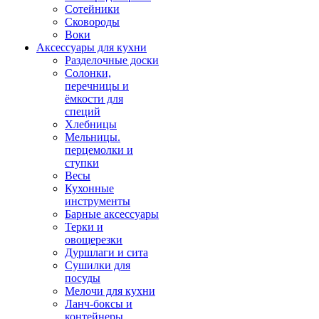
Сотейники
Сковороды
Воки
Аксессуары для кухни
Разделочные доски
Солонки,
перечницы и
ёмкости для
специй
Хлебницы
Мельницы.
перцемолки и
ступки
Весы
Кухонные
инструменты
Барные аксессуары
Терки и
овощерезки
Дуршлаги и сита
Сушилки для
посуды
Мелочи для кухни
Ланч-боксы и
контейнеры