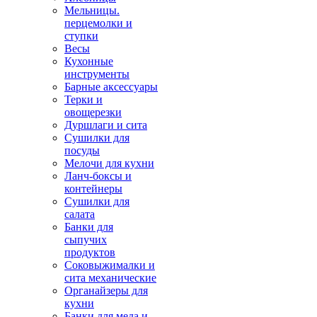
Мельницы.
перцемолки и
ступки
Весы
Кухонные
инструменты
Барные аксессуары
Терки и
овощерезки
Дуршлаги и сита
Сушилки для
посуды
Мелочи для кухни
Ланч-боксы и
контейнеры
Сушилки для
салата
Банки для
сыпучих
продуктов
Соковыжималки и
сита механические
Органайзеры для
кухни
Банки для меда и