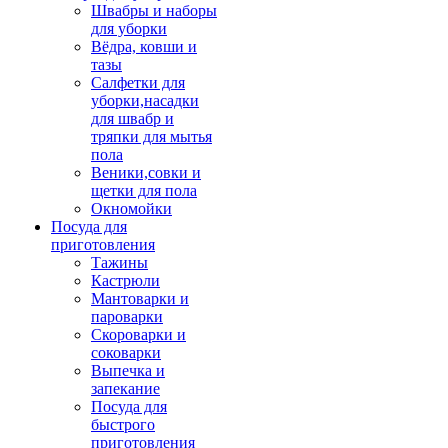
Швабры и наборы
для уборки
Вёдра, ковши и
тазы
Салфетки для
уборки,насадки
для швабр и
тряпки для мытья
пола
Веники,совки и
щетки для пола
Окномойки
Посуда для
приготовления
Тажины
Кастрюли
Мантоварки и
пароварки
Скороварки и
соковарки
Выпечка и
запекание
Посуда для
быстрого
приготовления