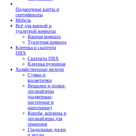
Подарочные карты и
сертификаты
Мебель
Всё для ванной и
туалетной комнаты
Ванная комната
Туалетная комната
Клеенка и скатерти
ПВХ
Скатерти ПВХ
Клеенка рулонная
Хозяйственные мелочи
Сумки и
косметички
Вешалки и полки-
органайзеры
(надверные,
настенные и
напольные)
Короба, корзины и
органайзеры для
хранения
Гладильные доски
и чехлы