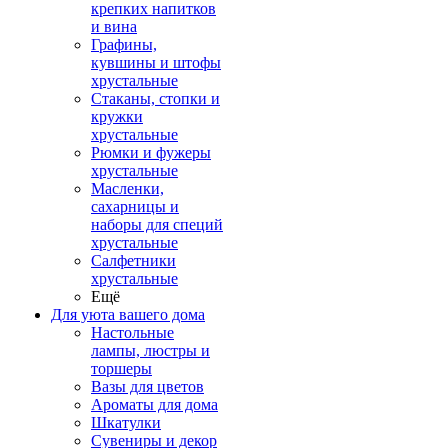
крепких напитков
и вина
Графины,
кувшины и штофы
хрустальные
Стаканы, стопки и
кружки
хрустальные
Рюмки и фужеры
хрустальные
Масленки,
сахарницы и
наборы для специй
хрустальные
Салфетники
хрустальные
Ещё
Для уюта вашего дома
Настольные
лампы, люстры и
торшеры
Вазы для цветов
Ароматы для дома
Шкатулки
Сувениры и декор