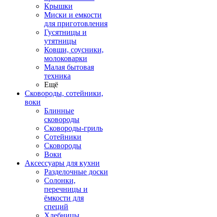
Крышки
Миски и емкости
для приготовления
Гусятницы и
утятницы
Ковши, соусники,
молоковарки
Малая бытовая
техника
Ещё
Сковороды, сотейники,
воки
Блинные
сковороды
Сковороды-гриль
Сотейники
Сковороды
Воки
Аксессуары для кухни
Разделочные доски
Солонки,
перечницы и
ёмкости для
специй
Хлебницы