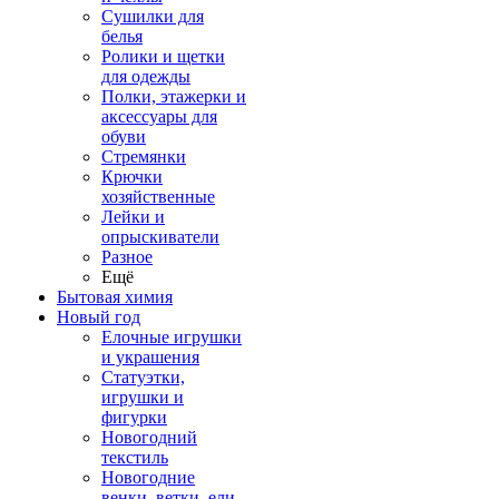
Сушилки для
белья
Ролики и щетки
для одежды
Полки, этажерки и
аксессуары для
обуви
Стремянки
Крючки
хозяйственные
Лейки и
опрыскиватели
Разное
Ещё
Бытовая химия
Новый год
Елочные игрушки
и украшения
Статуэтки,
игрушки и
фигурки
Новогодний
текстиль
Новогодние
венки, ветки, ели