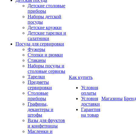
Детская посуда
Детские столовые
приборы
Наборы детской
посуды
Детские кружки
Детские тарелки и
салатники
Посуда для сервировки
Фужеры
Стопки и рюмки
Стаканы
Наборы посуды и
столовые сервизы
Тарелки
Как купить
Предметы
сервировки
Условия
Столовые
оплаты
приборы
Условия
Магазины
Брен
Графины,
доставки
декантеры и
Гарантия
штофы
на товар
Вазы для фруктов
и конфетницы
Масленки и