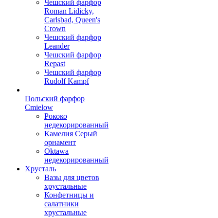
Чешский фарфор
Roman Lidicky,
Carlsbad, Queen's
Crown
Чешский фарфор
Leander
Чешский фарфор
Repast
Чешский фарфор
Rudolf Kampf
Польский фарфор
Сmielow
Рококо
недекорированный
Камелия Серый
орнамент
Oktawa
недекорированный
Хрусталь
Вазы для цветов
хрустальные
Конфетницы и
салатники
хрустальные