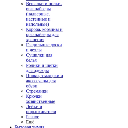
Вешалки и полки-
органайзеры
(надверные,
настенные и
напольные)
Короба, корзины и
органайзеры для
хранения
Гладильные доски
и чехлы
Сушилки для
белья
Ролики и щетки
для одежды
Полки, этажерки и
аксессуары для
обуви
Стремянки
Крючки
хозяйственные
Лейки и
опрыскиватели
Разное
Ещё
Бытовая химия