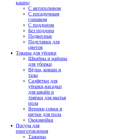
кашпо
С автополивом
С посадочным
горшком
С поддоном
Без поддона
Подвесные
Подставки для
цветов
Товары для уборки
Швабры и наборы
для уборки
Вёдра, ковши и
тазы
Салфетки для
уборки,насадки
для швабр и
тряпки для мытья
пола
Веники,совки и
щетки для пола
Окномойки
Посуда для
приготовления
Тажины