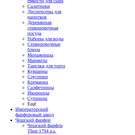
емкости для сыра
Салатники
Диспенсеры для
напитков
Деревянная
сервировочная
посуда
Наборы для воды
Сервировочные
блюда
Менажницы
Мармиты
Тарелки для торта
Кувшины
Соусники
Креманки
Салфетницы
Икорницы
Супницы
Ещё
Императорский
фарфоровый завод
Чешский фарфор
Чешский фарфор
Thun 1794 a.s.