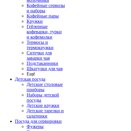
молочники
Кофейные сервизы
и наборы
Кофейные пары
Кружки
Гейзерные
кофеварки, турки
и кофемолки
Термосы и
термокружки
Ситечки для
заварки чая
Подстаканники
Шкатулки для чая
Ещё
Детская посуда
Детские столовые
приборы
Наборы детской
посуды
Детские кружки
Детские тарелки и
салатники
Посуда для сервировки
Фужеры