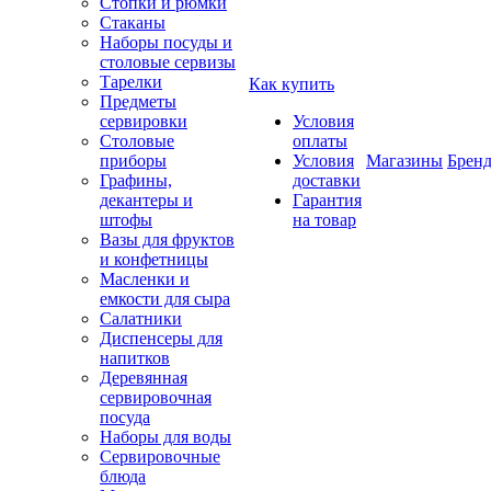
Стопки и рюмки
Стаканы
Наборы посуды и
столовые сервизы
Тарелки
Как купить
Предметы
сервировки
Условия
Столовые
оплаты
приборы
Условия
Магазины
Брен
Графины,
доставки
декантеры и
Гарантия
штофы
на товар
Вазы для фруктов
и конфетницы
Масленки и
емкости для сыра
Салатники
Диспенсеры для
напитков
Деревянная
сервировочная
посуда
Наборы для воды
Сервировочные
блюда