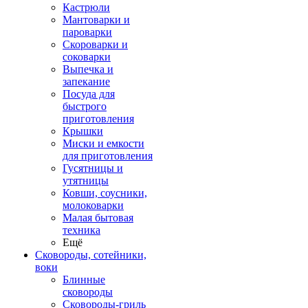
Кастрюли
Мантоварки и
пароварки
Скороварки и
соковарки
Выпечка и
запекание
Посуда для
быстрого
приготовления
Крышки
Миски и емкости
для приготовления
Гусятницы и
утятницы
Ковши, соусники,
молоковарки
Малая бытовая
техника
Ещё
Сковороды, сотейники,
воки
Блинные
сковороды
Сковороды-гриль