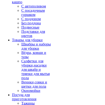
кашпо
С автополивом
С посадочным
горшком
С поддоном
Без поддона
Подвесные
Подставки для
цветов
Товары для уборки
Швабры и наборы
для уборки
Вёдра, ковши и
тазы
Салфетки для
уборки,насадки
для швабр и
тряпки для мытья
пола
Веники,совки и
щетки для пола
Окномойки
Посуда для
приготовления
Тажины