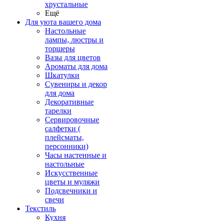
хрустальные
Ещё
Для уюта вашего дома
Настольные
лампы, люстры и
торшеры
Вазы для цветов
Ароматы для дома
Шкатулки
Сувениры и декор
для дома
Декоративные
тарелки
Сервировочные
салфетки (
плейсматы,
персонники)
Часы настенные и
настольные
Искусственные
цветы и муляжи
Подсвечники и
свечи
Текстиль
Кухня