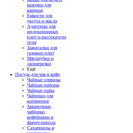
вазочки для
варенья
Емкости для
уксуса и масла
Адаптеры для
индукционных
плит и рассекатели
огня
Зажигалки для
газовых плит
Мясорубки и
лапшерезки
Ещё
Посуда для чая и кофе
Чайные сервизы
Чайные наборы
Чайные пары
Чайники для
кипячения
Заварочные
чайники,
кофейники и
френч-прессы
Сахарницы и