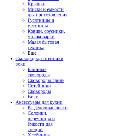
Крышки
Миски и емкости
для приготовления
Гусятницы и
утятницы
Ковши, соусники,
молоковарки
Малая бытовая
техника
Ещё
Сковороды, сотейники,
воки
Блинные
сковороды
Сковороды-гриль
Сотейники
Сковороды
Воки
Аксессуары для кухни
Разделочные доски
Солонки,
перечницы и
ёмкости для
специй
Хлебницы