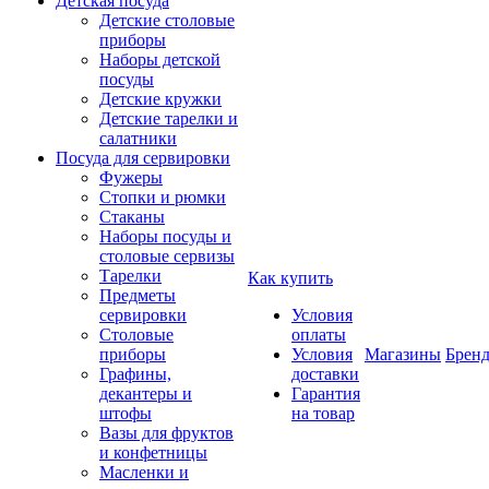
Детская посуда
Детские столовые
приборы
Наборы детской
посуды
Детские кружки
Детские тарелки и
салатники
Посуда для сервировки
Фужеры
Стопки и рюмки
Стаканы
Наборы посуды и
столовые сервизы
Тарелки
Как купить
Предметы
сервировки
Условия
Столовые
оплаты
приборы
Условия
Магазины
Брен
Графины,
доставки
декантеры и
Гарантия
штофы
на товар
Вазы для фруктов
и конфетницы
Масленки и