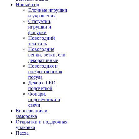
Новый год
Елочные игрушки
и украшения
Статуэтки,
игрушки и
фигурки
Новогодний
текстиль
Новогодние
венки, ветки, ели
декоративные
Новогодняя и
рождественская
посуда
Декор с LED
подсветкой
Фонари,
подсвечники и
свечи
Консервация и
заморозка
Открытки и подарочная
упаковка
Пасха