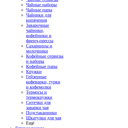
Чайные наборы
Чайные пары
Чайники для
кипячения
Заварочные
чайники,
кофейники и
френч-прессы
Сахарницы и
молочники
Кофейные сервизы
и наборы
Кофейные пары
Кружки
Гейзерные
кофеварки, турки
и кофемолки
Термосы и
термокружки
Ситечки для
заварки чая
Подстаканники
Шкатулки для чая
Ещё