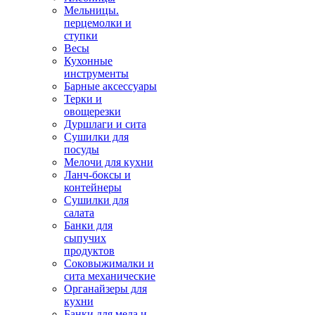
Мельницы.
перцемолки и
ступки
Весы
Кухонные
инструменты
Барные аксессуары
Терки и
овощерезки
Дуршлаги и сита
Сушилки для
посуды
Мелочи для кухни
Ланч-боксы и
контейнеры
Сушилки для
салата
Банки для
сыпучих
продуктов
Соковыжималки и
сита механические
Органайзеры для
кухни
Банки для меда и