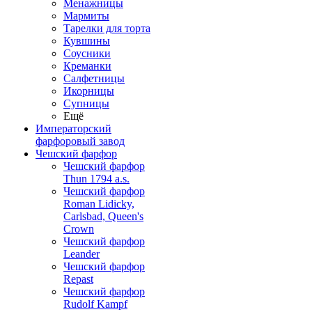
Менажницы
Мармиты
Тарелки для торта
Кувшины
Соусники
Креманки
Салфетницы
Икорницы
Супницы
Ещё
Императорский
фарфоровый завод
Чешский фарфор
Чешский фарфор
Thun 1794 a.s.
Чешский фарфор
Roman Lidicky,
Carlsbad, Queen's
Crown
Чешский фарфор
Leander
Чешский фарфор
Repast
Чешский фарфор
Rudolf Kampf