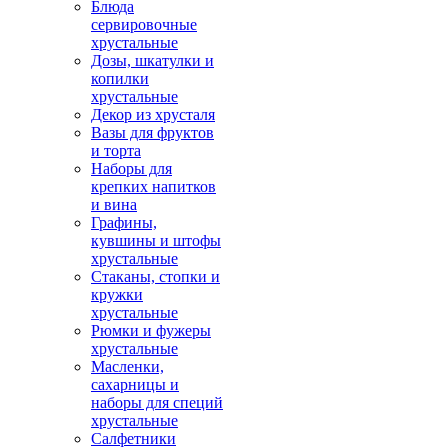
Блюда
сервировочные
хрустальные
Дозы, шкатулки и
копилки
хрустальные
Декор из хрусталя
Вазы для фруктов
и торта
Наборы для
крепких напитков
и вина
Графины,
кувшины и штофы
хрустальные
Стаканы, стопки и
кружки
хрустальные
Рюмки и фужеры
хрустальные
Масленки,
сахарницы и
наборы для специй
хрустальные
Салфетники