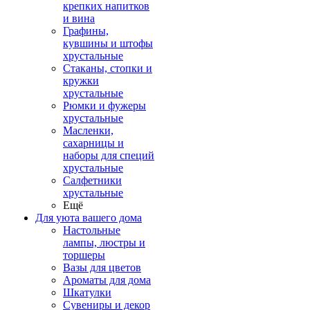
крепких напитков
и вина
Графины,
кувшины и штофы
хрустальные
Стаканы, стопки и
кружки
хрустальные
Рюмки и фужеры
хрустальные
Масленки,
сахарницы и
наборы для специй
хрустальные
Салфетники
хрустальные
Ещё
Для уюта вашего дома
Настольные
лампы, люстры и
торшеры
Вазы для цветов
Ароматы для дома
Шкатулки
Сувениры и декор