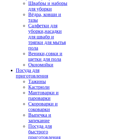
Швабры и наборы
для уборки
Вёдра, ковши и
тазы
Салфетки для
уборки,насадки
для швабр и
тряпки для мытья
пола
Веники,совки и
щетки для пола
Окномойки
Посуда для
приготовления
Тажины
Кастрюли
Мантоварки и
пароварки
Скороварки и
соковарки
Выпечка и
запекание
Посуда для
быстрого
приготовления