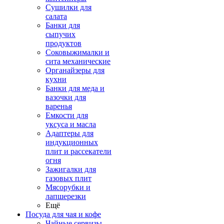
Сушилки для
салата
Банки для
сыпучих
продуктов
Соковыжималки и
сита механические
Органайзеры для
кухни
Банки для меда и
вазочки для
варенья
Емкости для
уксуса и масла
Адаптеры для
индукционных
плит и рассекатели
огня
Зажигалки для
газовых плит
Мясорубки и
лапшерезки
Ещё
Посуда для чая и кофе
Чайные сервизы