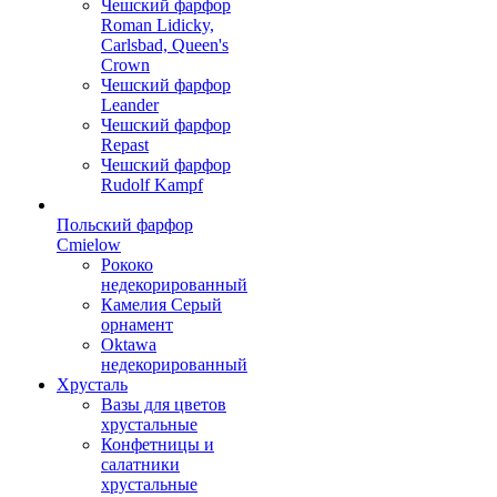
Чешский фарфор
Roman Lidicky,
Carlsbad, Queen's
Crown
Чешский фарфор
Leander
Чешский фарфор
Repast
Чешский фарфор
Rudolf Kampf
Польский фарфор
Сmielow
Рококо
недекорированный
Камелия Серый
орнамент
Oktawa
недекорированный
Хрусталь
Вазы для цветов
хрустальные
Конфетницы и
салатники
хрустальные