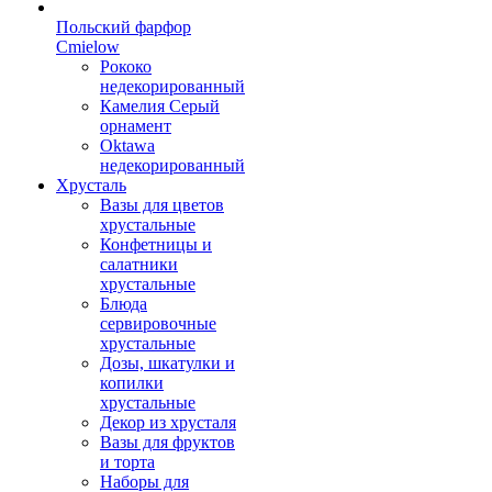
Польский фарфор
Сmielow
Рококо
недекорированный
Камелия Серый
орнамент
Oktawa
недекорированный
Хрусталь
Вазы для цветов
хрустальные
Конфетницы и
салатники
хрустальные
Блюда
сервировочные
хрустальные
Дозы, шкатулки и
копилки
хрустальные
Декор из хрусталя
Вазы для фруктов
и торта
Наборы для