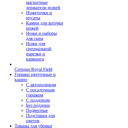
магнитные
держатели ножей
Ножеточки и
мусаты
Камни для заточки
ножей
Ножи и наборы
для сыра
Ножи для
специальной
нарезки и
карвинга
Специи Royal Field
Горшки цветочные и
кашпо
С автополивом
С посадочным
горшком
С поддоном
Без поддона
Подвесные
Подставки для
цветов
Товары для уборки