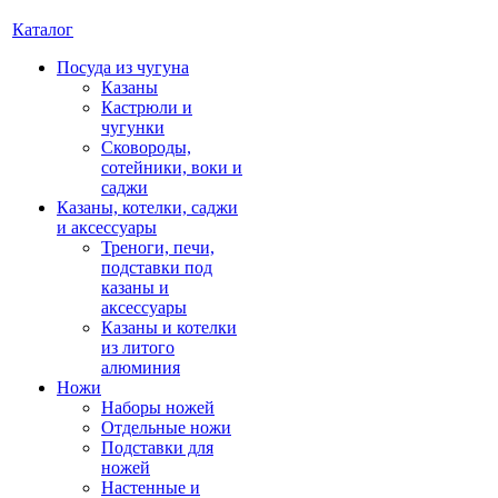
Каталог
Посуда из чугуна
Казаны
Кастрюли и
чугунки
Сковороды,
сотейники, воки и
саджи
Казаны, котелки, саджи
и аксессуары
Треноги, печи,
подставки под
казаны и
аксессуары
Казаны и котелки
из литого
алюминия
Ножи
Наборы ножей
Отдельные ножи
Подставки для
ножей
Настенные и