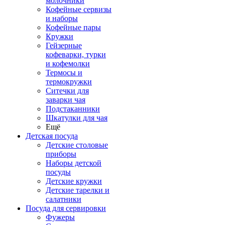
молочники
Кофейные сервизы
и наборы
Кофейные пары
Кружки
Гейзерные
кофеварки, турки
и кофемолки
Термосы и
термокружки
Ситечки для
заварки чая
Подстаканники
Шкатулки для чая
Ещё
Детская посуда
Детские столовые
приборы
Наборы детской
посуды
Детские кружки
Детские тарелки и
салатники
Посуда для сервировки
Фужеры