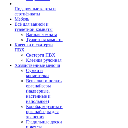
Подарочные карты и
сертификаты
Мебель
Всё для ванной и
туалетной комнаты
Ванная комната
Туалетная комната
Клеенка и скатерти
ПВХ
Скатерти ПВХ
Клеенка рулонная
Хозяйственные мелочи
Сумки и
косметички
Вешалки и полки-
органайзеры
(надверные,
настенные и
напольные)
Короба, корзины и
органайзеры для
хранения
Гладильные доски
и чехлы