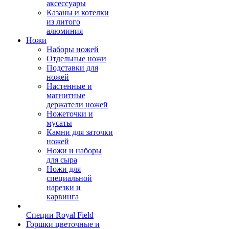
аксессуары
Казаны и котелки
из литого
алюминия
Ножи
Наборы ножей
Отдельные ножи
Подставки для
ножей
Настенные и
магнитные
держатели ножей
Ножеточки и
мусаты
Камни для заточки
ножей
Ножи и наборы
для сыра
Ножи для
специальной
нарезки и
карвинга
Специи Royal Field
Горшки цветочные и