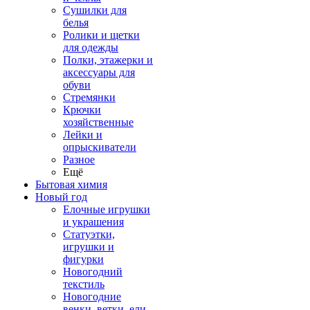
Сушилки для
белья
Ролики и щетки
для одежды
Полки, этажерки и
аксессуары для
обуви
Стремянки
Крючки
хозяйственные
Лейки и
опрыскиватели
Разное
Ещё
Бытовая химия
Новый год
Елочные игрушки
и украшения
Статуэтки,
игрушки и
фигурки
Новогодний
текстиль
Новогодние
венки, ветки, ели