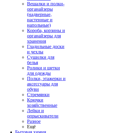
Вешалки и полки-
органайзеры
(надверные,
настенные и
напольные)
Короба, корзины и
органайзеры для
хранения
Гладильные доски
и чехлы
Сушилки для
белья
Ролики и щетки
для одежды
Полки, этажерки и
аксессуары для
обуви
Стремянки
Крючки
хозяйственные
Лейки и
опрыскиватели
Разное
Ещё
Бытовая химия