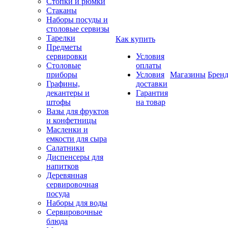
Стопки и рюмки
Стаканы
Наборы посуды и
столовые сервизы
Тарелки
Как купить
Предметы
сервировки
Условия
Столовые
оплаты
приборы
Условия
Магазины
Брен
Графины,
доставки
декантеры и
Гарантия
штофы
на товар
Вазы для фруктов
и конфетницы
Масленки и
емкости для сыра
Салатники
Диспенсеры для
напитков
Деревянная
сервировочная
посуда
Наборы для воды
Сервировочные
блюда