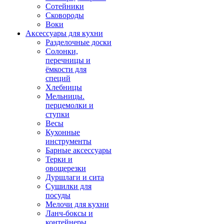
Сотейники
Сковороды
Воки
Аксессуары для кухни
Разделочные доски
Солонки,
перечницы и
ёмкости для
специй
Хлебницы
Мельницы.
перцемолки и
ступки
Весы
Кухонные
инструменты
Барные аксессуары
Терки и
овощерезки
Дуршлаги и сита
Сушилки для
посуды
Мелочи для кухни
Ланч-боксы и
контейнеры