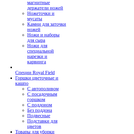
магнитные
держатели ножей
Ножеточки и
мусаты
Камни для заточки
ножей
Ножи и наборы
для сыра
Ножи для
специальной
нарезки и
карвинга
Специи Royal Field
Горшки цветочные и
кашпо
С автополивом
С посадочным
горшком
С поддоном
Без поддона
Подвесные
Подставки для
цветов
Товары для уборки