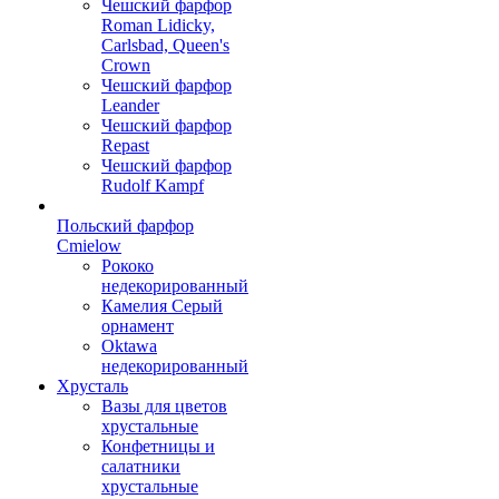
Чешский фарфор
Roman Lidicky,
Carlsbad, Queen's
Crown
Чешский фарфор
Leander
Чешский фарфор
Repast
Чешский фарфор
Rudolf Kampf
Польский фарфор
Сmielow
Рококо
недекорированный
Камелия Серый
орнамент
Oktawa
недекорированный
Хрусталь
Вазы для цветов
хрустальные
Конфетницы и
салатники
хрустальные