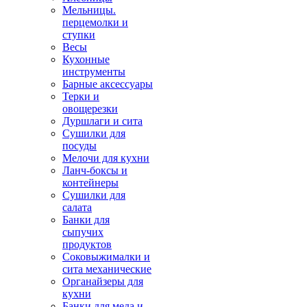
Мельницы.
перцемолки и
ступки
Весы
Кухонные
инструменты
Барные аксессуары
Терки и
овощерезки
Дуршлаги и сита
Сушилки для
посуды
Мелочи для кухни
Ланч-боксы и
контейнеры
Сушилки для
салата
Банки для
сыпучих
продуктов
Соковыжималки и
сита механические
Органайзеры для
кухни
Банки для меда и