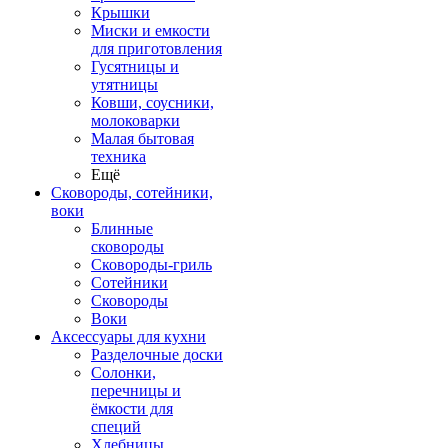
Крышки
Миски и емкости
для приготовления
Гусятницы и
утятницы
Ковши, соусники,
молоковарки
Малая бытовая
техника
Ещё
Сковороды, сотейники,
воки
Блинные
сковороды
Сковороды-гриль
Сотейники
Сковороды
Воки
Аксессуары для кухни
Разделочные доски
Солонки,
перечницы и
ёмкости для
специй
Хлебницы