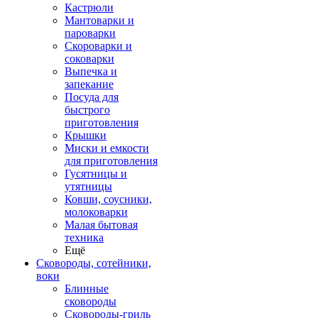
Кастрюли
Мантоварки и
пароварки
Скороварки и
соковарки
Выпечка и
запекание
Посуда для
быстрого
приготовления
Крышки
Миски и емкости
для приготовления
Гусятницы и
утятницы
Ковши, соусники,
молоковарки
Малая бытовая
техника
Ещё
Сковороды, сотейники,
воки
Блинные
сковороды
Сковороды-гриль