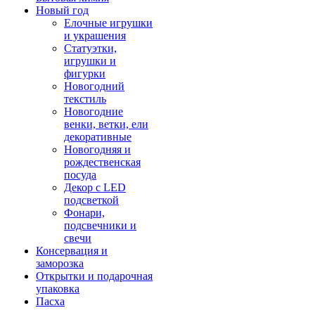
Новый год
Елочные игрушки
и украшения
Статуэтки,
игрушки и
фигурки
Новогодний
текстиль
Новогодние
венки, ветки, ели
декоративные
Новогодняя и
рождественская
посуда
Декор с LED
подсветкой
Фонари,
подсвечники и
свечи
Консервация и
заморозка
Открытки и подарочная
упаковка
Пасха