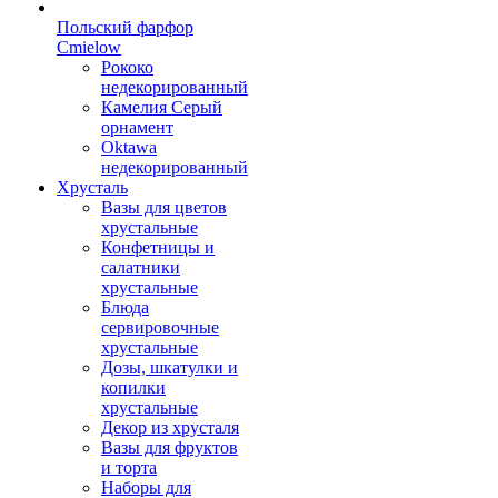
Польский фарфор
Сmielow
Рококо
недекорированный
Камелия Серый
орнамент
Oktawa
недекорированный
Хрусталь
Вазы для цветов
хрустальные
Конфетницы и
салатники
хрустальные
Блюда
сервировочные
хрустальные
Дозы, шкатулки и
копилки
хрустальные
Декор из хрусталя
Вазы для фруктов
и торта
Наборы для