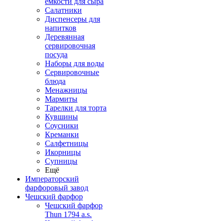
емкости для сыра
Салатники
Диспенсеры для
напитков
Деревянная
сервировочная
посуда
Наборы для воды
Сервировочные
блюда
Менажницы
Мармиты
Тарелки для торта
Кувшины
Соусники
Креманки
Салфетницы
Икорницы
Супницы
Ещё
Императорский
фарфоровый завод
Чешский фарфор
Чешский фарфор
Thun 1794 a.s.