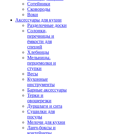
Сотейники
Сковороды
Воки
Аксессуары для кухни
Разделочные доски
Солонки,
перечницы и
ёмкости для
специй
Хлебницы
Мельницы.
перцемолки и
ступки
Весы
Кухонные
инструменты
Барные аксессуары
Терки и
овощерезки
Дуршлаги и сита
Сушилки для
посуды
Мелочи для кухни
Ланч-боксы и
контейнеры