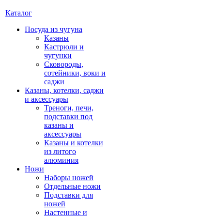
Каталог
Посуда из чугуна
Казаны
Кастрюли и
чугунки
Сковороды,
сотейники, воки и
саджи
Казаны, котелки, саджи
и аксессуары
Треноги, печи,
подставки под
казаны и
аксессуары
Казаны и котелки
из литого
алюминия
Ножи
Наборы ножей
Отдельные ножи
Подставки для
ножей
Настенные и