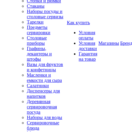
Стопки и рюмки
Стаканы
Наборы посуды и
столовые сервизы
Тарелки
Как купить
Предметы
сервировки
Условия
Столовые
оплаты
приборы
Условия
Магазины
Брен
Графины,
доставки
декантеры и
Гарантия
штофы
на товар
Вазы для фруктов
и конфетницы
Масленки и
емкости для сыра
Салатники
Диспенсеры для
напитков
Деревянная
сервировочная
посуда
Наборы для воды
Сервировочные
блюда