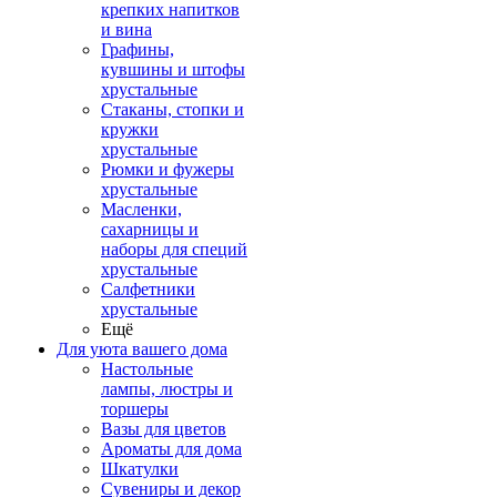
крепких напитков
и вина
Графины,
кувшины и штофы
хрустальные
Стаканы, стопки и
кружки
хрустальные
Рюмки и фужеры
хрустальные
Масленки,
сахарницы и
наборы для специй
хрустальные
Салфетники
хрустальные
Ещё
Для уюта вашего дома
Настольные
лампы, люстры и
торшеры
Вазы для цветов
Ароматы для дома
Шкатулки
Сувениры и декор