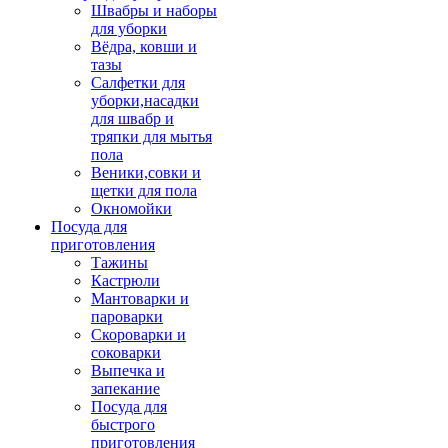
Швабры и наборы
для уборки
Вёдра, ковши и
тазы
Салфетки для
уборки,насадки
для швабр и
тряпки для мытья
пола
Веники,совки и
щетки для пола
Окномойки
Посуда для
приготовления
Тажины
Кастрюли
Мантоварки и
пароварки
Скороварки и
соковарки
Выпечка и
запекание
Посуда для
быстрого
приготовления