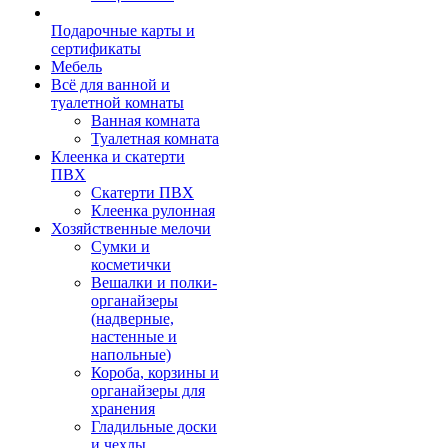
Подарочные карты и
сертификаты
Мебель
Всё для ванной и
туалетной комнаты
Ванная комната
Туалетная комната
Клеенка и скатерти
ПВХ
Скатерти ПВХ
Клеенка рулонная
Хозяйственные мелочи
Сумки и
косметички
Вешалки и полки-
органайзеры
(надверные,
настенные и
напольные)
Короба, корзины и
органайзеры для
хранения
Гладильные доски
и чехлы