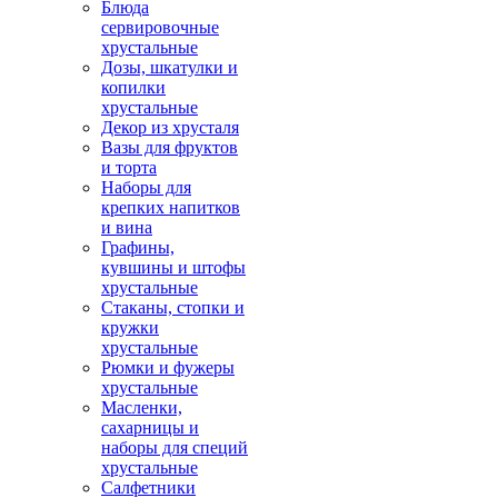
Блюда
сервировочные
хрустальные
Дозы, шкатулки и
копилки
хрустальные
Декор из хрусталя
Вазы для фруктов
и торта
Наборы для
крепких напитков
и вина
Графины,
кувшины и штофы
хрустальные
Стаканы, стопки и
кружки
хрустальные
Рюмки и фужеры
хрустальные
Масленки,
сахарницы и
наборы для специй
хрустальные
Салфетники