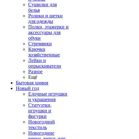
Сушилки для
белья
Ролики и щетки
для одежды
Полки, этажерки и
аксессуары для
обуви
Стремянки
Крючки
хозяйственные
Лейки и
опрыскиватели
Разное
Ещё
Бытовая химия
Новый год
Елочные игрушки
и украшения
Статуэтки,
игрушки и
фигурки
Новогодний
текстиль
Новогодние
венки, ветки, ели