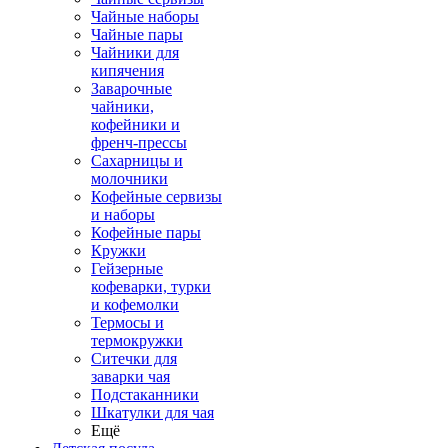
Чайные наборы
Чайные пары
Чайники для
кипячения
Заварочные
чайники,
кофейники и
френч-прессы
Сахарницы и
молочники
Кофейные сервизы
и наборы
Кофейные пары
Кружки
Гейзерные
кофеварки, турки
и кофемолки
Термосы и
термокружки
Ситечки для
заварки чая
Подстаканники
Шкатулки для чая
Ещё