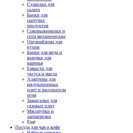
Сушилки для
салата
Банки для
сыпучих
продуктов
Соковыжималки и
сита механические
Органайзеры для
кухни
Банки для меда и
вазочки для
варенья
Емкости для
уксуса и масла
Адаптеры для
индукционных
плит и рассекатели
огня
Зажигалки для
газовых плит
Мясорубки и
лапшерезки
Ещё
Посуда для чая и кофе
Чайные сервизы