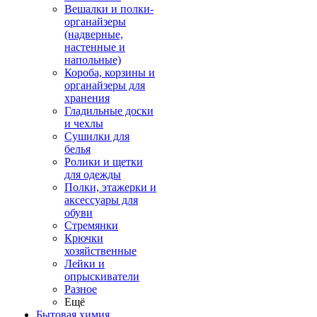
Вешалки и полки-
органайзеры
(надверные,
настенные и
напольные)
Короба, корзины и
органайзеры для
хранения
Гладильные доски
и чехлы
Сушилки для
белья
Ролики и щетки
для одежды
Полки, этажерки и
аксессуары для
обуви
Стремянки
Крючки
хозяйственные
Лейки и
опрыскиватели
Разное
Ещё
Бытовая химия