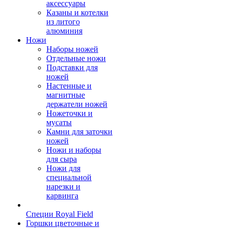
аксессуары
Казаны и котелки
из литого
алюминия
Ножи
Наборы ножей
Отдельные ножи
Подставки для
ножей
Настенные и
магнитные
держатели ножей
Ножеточки и
мусаты
Камни для заточки
ножей
Ножи и наборы
для сыра
Ножи для
специальной
нарезки и
карвинга
Специи Royal Field
Горшки цветочные и