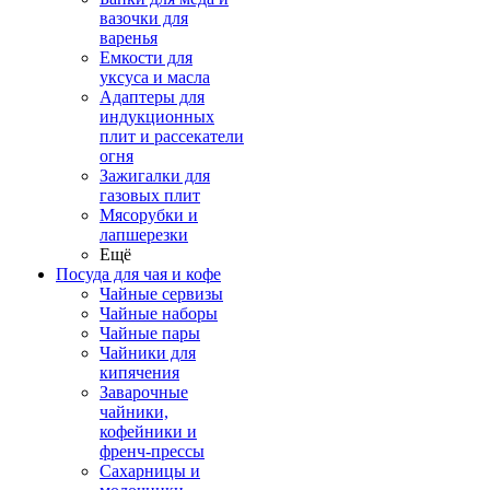
вазочки для
варенья
Емкости для
уксуса и масла
Адаптеры для
индукционных
плит и рассекатели
огня
Зажигалки для
газовых плит
Мясорубки и
лапшерезки
Ещё
Посуда для чая и кофе
Чайные сервизы
Чайные наборы
Чайные пары
Чайники для
кипячения
Заварочные
чайники,
кофейники и
френч-прессы
Сахарницы и