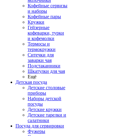
молочники
Кофейные сервизы
и наборы
Кофейные пары
Кружки
Гейзерные
кофеварки, турки
и кофемолки
Термосы и
термокружки
Ситечки для
заварки чая
Подстаканники
Шкатулки для чая
Ещё
Детская посуда
Детские столовые
приборы
Наборы детской
посуды
Детские кружки
Детские тарелки и
салатники
Посуда для сервировки
Фужеры