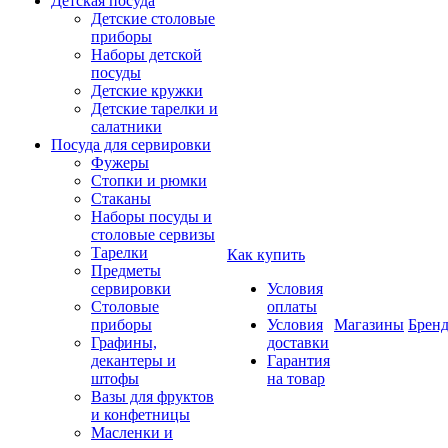
Детская посуда
Детские столовые
приборы
Наборы детской
посуды
Детские кружки
Детские тарелки и
салатники
Посуда для сервировки
Фужеры
Стопки и рюмки
Стаканы
Наборы посуды и
столовые сервизы
Тарелки
Как купить
Предметы
сервировки
Условия
Столовые
оплаты
приборы
Условия
Магазины
Брен
Графины,
доставки
декантеры и
Гарантия
штофы
на товар
Вазы для фруктов
и конфетницы
Масленки и