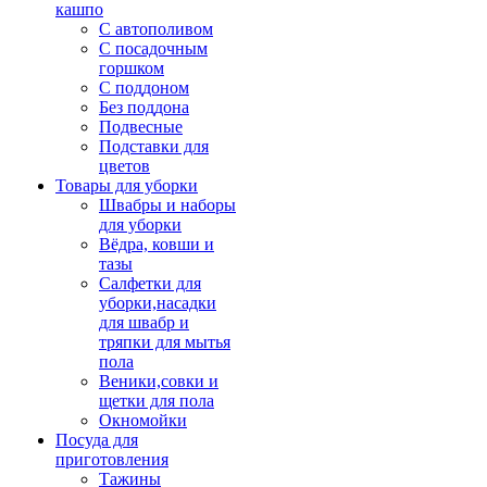
кашпо
С автополивом
С посадочным
горшком
С поддоном
Без поддона
Подвесные
Подставки для
цветов
Товары для уборки
Швабры и наборы
для уборки
Вёдра, ковши и
тазы
Салфетки для
уборки,насадки
для швабр и
тряпки для мытья
пола
Веники,совки и
щетки для пола
Окномойки
Посуда для
приготовления
Тажины