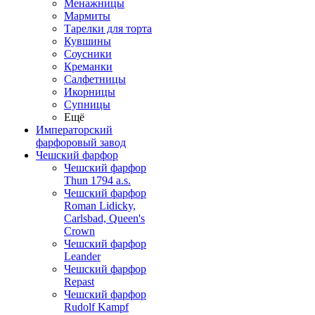
Менажницы
Мармиты
Тарелки для торта
Кувшины
Соусники
Креманки
Салфетницы
Икорницы
Супницы
Ещё
Императорский
фарфоровый завод
Чешский фарфор
Чешский фарфор
Thun 1794 a.s.
Чешский фарфор
Roman Lidicky,
Carlsbad, Queen's
Crown
Чешский фарфор
Leander
Чешский фарфор
Repast
Чешский фарфор
Rudolf Kampf