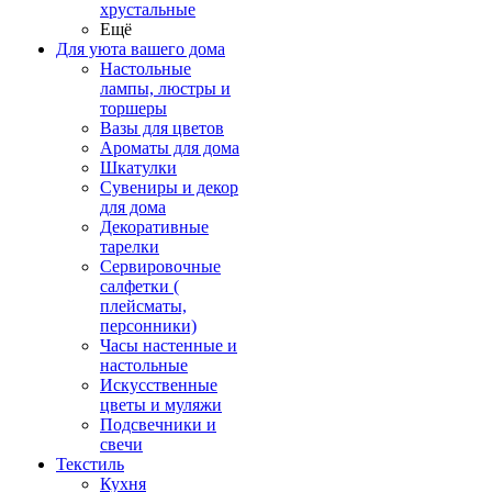
хрустальные
Ещё
Для уюта вашего дома
Настольные
лампы, люстры и
торшеры
Вазы для цветов
Ароматы для дома
Шкатулки
Сувениры и декор
для дома
Декоративные
тарелки
Сервировочные
салфетки (
плейсматы,
персонники)
Часы настенные и
настольные
Искусственные
цветы и муляжи
Подсвечники и
свечи
Текстиль
Кухня