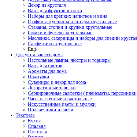
Декор из хрусталя
Вазы для фруктов и торта
Наборы для крепких напитков и вина
Графины, кувшины и штофы хрустальные
Стаканы, стопки и кружки хрустальные
Рюмки и фужеры хрустальные
Масленки, сахарницы и наборы для специй хруста
Салфетники хрустальные
Ещё
Для уюта вашего дома
Настольные лампы, люстры и торшеры
Вазы для цветов
Ароматы для дома
Шкатулки
Сувениры и декор для дома
Декоративные тарелки
Сервировочные салфетки ( плейсматы, персонники
Часы настенные и настольные
Искусственные цветы и муляжи
Подсвечники и свечи
Текстиль
Кухня
Спальня
Гостиная