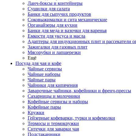
Ланч-боксы и контейнеры
Сушилки для салата
Банки для сыпучих продуктов
Соковыжималки и сита механические
Органайзеры для кухни
Банки для меда и вазочки для варенья
Емкости для уксуса и масла
Адаптеры для индукционных плит и рассекатели о
Зажигалки для газовых плит
Мясорубки и лапшерезки
Ещё
Посуда для чая и кофе
Чайные сервизы
Чайные наборы
Чайные пары
Чайники для кипячения
Заварочные чайники, кофейники и френч-прессы
Сахарницы и молочники
Кофейные сервизы и наборы
Кофейные пары
Кружки
Гейзерные кофеварки, турки и кофемолки
Термосы и термокружки
Ситечки для заварки чая
Подстаканники