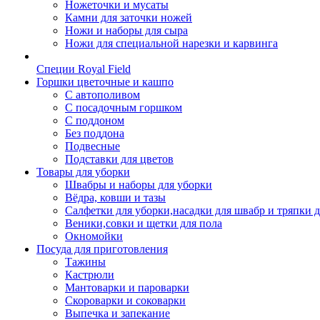
Ножеточки и мусаты
Камни для заточки ножей
Ножи и наборы для сыра
Ножи для специальной нарезки и карвинга
Специи Royal Field
Горшки цветочные и кашпо
С автополивом
С посадочным горшком
С поддоном
Без поддона
Подвесные
Подставки для цветов
Товары для уборки
Швабры и наборы для уборки
Вёдра, ковши и тазы
Салфетки для уборки,насадки для швабр и тряпки 
Веники,совки и щетки для пола
Окномойки
Посуда для приготовления
Тажины
Кастрюли
Мантоварки и пароварки
Скороварки и соковарки
Выпечка и запекание