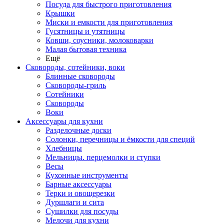
Посуда для быстрого приготовления
Крышки
Миски и емкости для приготовления
Гусятницы и утятницы
Ковши, соусники, молоковарки
Малая бытовая техника
Ещё
Сковороды, сотейники, воки
Блинные сковороды
Сковороды-гриль
Сотейники
Сковороды
Воки
Аксессуары для кухни
Разделочные доски
Солонки, перечницы и ёмкости для специй
Хлебницы
Мельницы. перцемолки и ступки
Весы
Кухонные инструменты
Барные аксессуары
Терки и овощерезки
Дуршлаги и сита
Сушилки для посуды
Мелочи для кухни