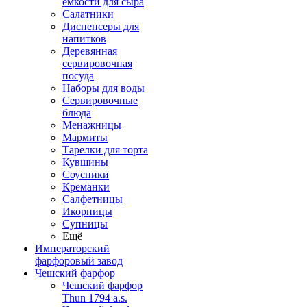
емкости для сыра
Салатники
Диспенсеры для
напитков
Деревянная
сервировочная
посуда
Наборы для воды
Сервировочные
блюда
Менажницы
Мармиты
Тарелки для торта
Кувшины
Соусники
Креманки
Салфетницы
Икорницы
Супницы
Ещё
Императорский
фарфоровый завод
Чешский фарфор
Чешский фарфор
Thun 1794 a.s.