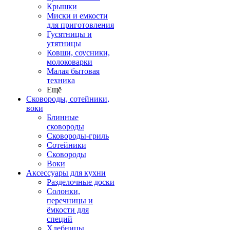
Крышки
Миски и емкости
для приготовления
Гусятницы и
утятницы
Ковши, соусники,
молоковарки
Малая бытовая
техника
Ещё
Сковороды, сотейники,
воки
Блинные
сковороды
Сковороды-гриль
Сотейники
Сковороды
Воки
Аксессуары для кухни
Разделочные доски
Солонки,
перечницы и
ёмкости для
специй
Хлебницы