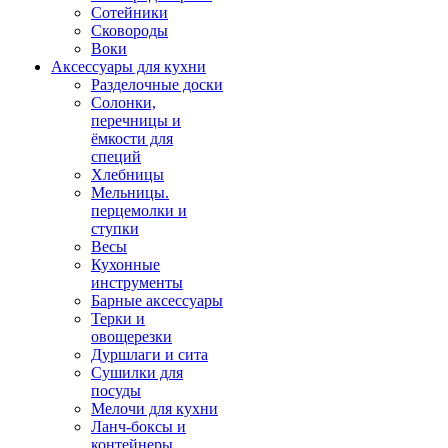
Сотейники
Сковороды
Воки
Аксессуары для кухни
Разделочные доски
Солонки,
перечницы и
ёмкости для
специй
Хлебницы
Мельницы.
перцемолки и
ступки
Весы
Кухонные
инструменты
Барные аксессуары
Терки и
овощерезки
Дуршлаги и сита
Сушилки для
посуды
Мелочи для кухни
Ланч-боксы и
контейнеры