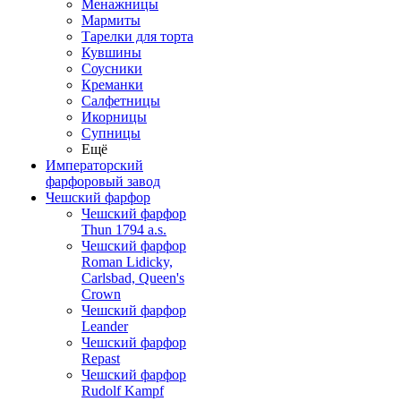
Менажницы
Мармиты
Тарелки для торта
Кувшины
Соусники
Креманки
Салфетницы
Икорницы
Супницы
Ещё
Императорский
фарфоровый завод
Чешский фарфор
Чешский фарфор
Thun 1794 a.s.
Чешский фарфор
Roman Lidicky,
Carlsbad, Queen's
Crown
Чешский фарфор
Leander
Чешский фарфор
Repast
Чешский фарфор
Rudolf Kampf