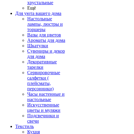
хрустальные
Ещё
Для уюта вашего дома
Настольные
лампы, люстры и
торшеры
Вазы для цветов
Ароматы для дома
Шкатулки
Сувениры и декор
для дома
Декоративные
тарелки
Сервировочные
салфетки (
плейсматы,
персонники)
Часы настенные и
настольные
Искусственные
цветы и муляжи
Подсвечники и
свечи
Текстиль
Кухня