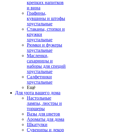
крепких напитков
и вина
Графины,
кувшины и штофы
хрустальные
Стаканы, стопки и
кружки
хрустальные
Рюмки и фужеры
хрустальные
Масленки,
сахарницы и
наборы для специй
хрустальные
Салфетники
хрустальные
Ещё
Для уюта вашего дома
Настольные
лампы, люстры и
торшеры
Вазы для цветов
Ароматы для дома
Шкатулки
Сувениры и декор