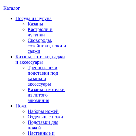
Каталог
Посуда из чугуна
Казаны
Кастрюли и
чугунки
Сковороды,
сотейники, воки и
саджи
Казаны, котелки, саджи
и аксессуары
Треноги, печи,
подставки под
казаны и
аксессуары
Казаны и котелки
из литого
алюминия
Ножи
Наборы ножей
Отдельные ножи
Подставки для
ножей
Настенные и