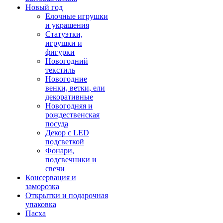
Новый год
Елочные игрушки
и украшения
Статуэтки,
игрушки и
фигурки
Новогодний
текстиль
Новогодние
венки, ветки, ели
декоративные
Новогодняя и
рождественская
посуда
Декор с LED
подсветкой
Фонари,
подсвечники и
свечи
Консервация и
заморозка
Открытки и подарочная
упаковка
Пасха