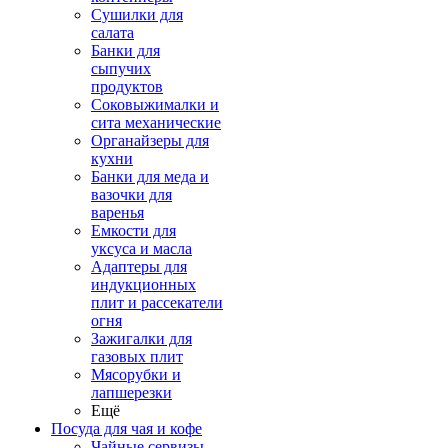
Сушилки для
салата
Банки для
сыпучих
продуктов
Соковыжималки и
сита механические
Органайзеры для
кухни
Банки для меда и
вазочки для
варенья
Емкости для
уксуса и масла
Адаптеры для
индукционных
плит и рассекатели
огня
Зажигалки для
газовых плит
Мясорубки и
лапшерезки
Ещё
Посуда для чая и кофе
Чайные сервизы