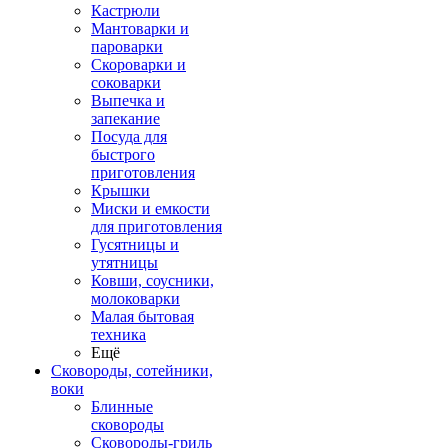
Кастрюли
Мантоварки и
пароварки
Скороварки и
соковарки
Выпечка и
запекание
Посуда для
быстрого
приготовления
Крышки
Миски и емкости
для приготовления
Гусятницы и
утятницы
Ковши, соусники,
молоковарки
Малая бытовая
техника
Ещё
Сковороды, сотейники,
воки
Блинные
сковороды
Сковороды-гриль