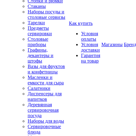
Стопки и рюмки
Стаканы
Наборы посуды и
столовые сервизы
Тарелки
Как купить
Предметы
сервировки
Условия
Столовые
оплаты
приборы
Условия
Магазины
Брен
Графины,
доставки
декантеры и
Гарантия
штофы
на товар
Вазы для фруктов
и конфетницы
Масленки и
емкости для сыра
Салатники
Диспенсеры для
напитков
Деревянная
сервировочная
посуда
Наборы для воды
Сервировочные
блюда