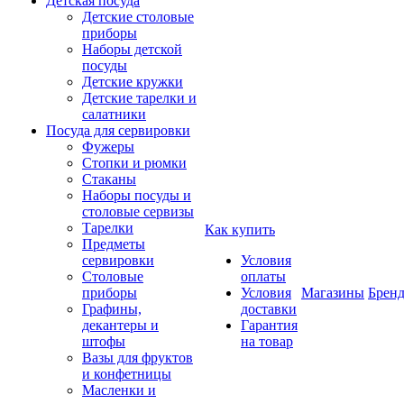
Детская посуда
Детские столовые
приборы
Наборы детской
посуды
Детские кружки
Детские тарелки и
салатники
Посуда для сервировки
Фужеры
Стопки и рюмки
Стаканы
Наборы посуды и
столовые сервизы
Тарелки
Как купить
Предметы
сервировки
Условия
Столовые
оплаты
приборы
Условия
Магазины
Брен
Графины,
доставки
декантеры и
Гарантия
штофы
на товар
Вазы для фруктов
и конфетницы
Масленки и