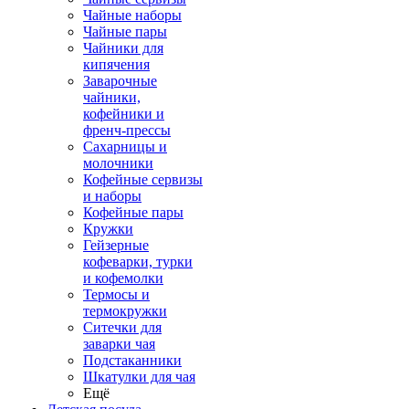
Чайные наборы
Чайные пары
Чайники для
кипячения
Заварочные
чайники,
кофейники и
френч-прессы
Сахарницы и
молочники
Кофейные сервизы
и наборы
Кофейные пары
Кружки
Гейзерные
кофеварки, турки
и кофемолки
Термосы и
термокружки
Ситечки для
заварки чая
Подстаканники
Шкатулки для чая
Ещё