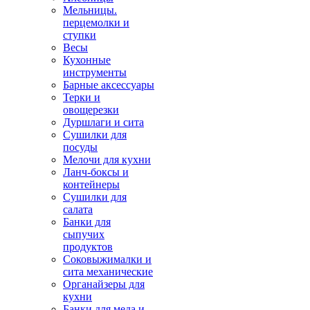
Мельницы.
перцемолки и
ступки
Весы
Кухонные
инструменты
Барные аксессуары
Терки и
овощерезки
Дуршлаги и сита
Сушилки для
посуды
Мелочи для кухни
Ланч-боксы и
контейнеры
Сушилки для
салата
Банки для
сыпучих
продуктов
Соковыжималки и
сита механические
Органайзеры для
кухни
Банки для меда и