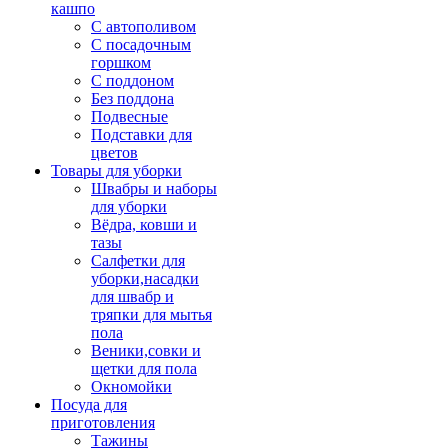
кашпо
С автополивом
С посадочным
горшком
С поддоном
Без поддона
Подвесные
Подставки для
цветов
Товары для уборки
Швабры и наборы
для уборки
Вёдра, ковши и
тазы
Салфетки для
уборки,насадки
для швабр и
тряпки для мытья
пола
Веники,совки и
щетки для пола
Окномойки
Посуда для
приготовления
Тажины