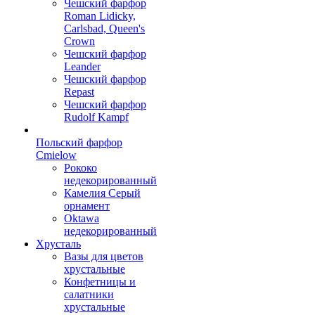
Чешский фарфор
Roman Lidicky,
Carlsbad, Queen's
Crown
Чешский фарфор
Leander
Чешский фарфор
Repast
Чешский фарфор
Rudolf Kampf
Польский фарфор
Сmielow
Рококо
недекорированный
Камелия Серый
орнамент
Oktawa
недекорированный
Хрусталь
Вазы для цветов
хрустальные
Конфетницы и
салатники
хрустальные