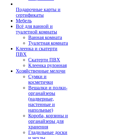
Подарочные карты и
сертификаты
Мебель
Всё для ванной и
туалетной комнаты
Ванная комната
Туалетная комната
Клеенка и скатерти
ПВХ
Скатерти ПВХ
Клеенка рулонная
Хозяйственные мелочи
Сумки и
косметички
Вешалки и полки-
органайзеры
(надверные,
настенные и
напольные)
Короба, корзины и
органайзеры для
хранения
Гладильные доски
и чехлы