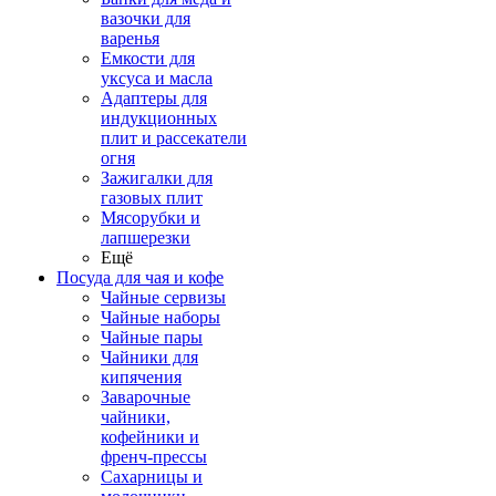
вазочки для
варенья
Емкости для
уксуса и масла
Адаптеры для
индукционных
плит и рассекатели
огня
Зажигалки для
газовых плит
Мясорубки и
лапшерезки
Ещё
Посуда для чая и кофе
Чайные сервизы
Чайные наборы
Чайные пары
Чайники для
кипячения
Заварочные
чайники,
кофейники и
френч-прессы
Сахарницы и