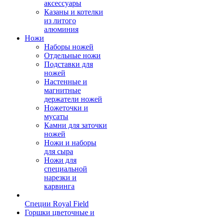
аксессуары
Казаны и котелки
из литого
алюминия
Ножи
Наборы ножей
Отдельные ножи
Подставки для
ножей
Настенные и
магнитные
держатели ножей
Ножеточки и
мусаты
Камни для заточки
ножей
Ножи и наборы
для сыра
Ножи для
специальной
нарезки и
карвинга
Специи Royal Field
Горшки цветочные и