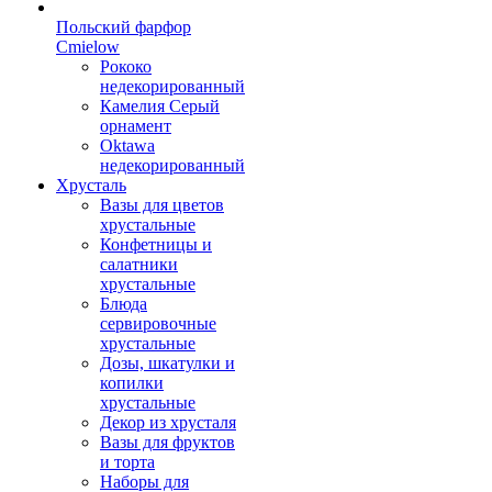
Польский фарфор
Сmielow
Рококо
недекорированный
Камелия Серый
орнамент
Oktawa
недекорированный
Хрусталь
Вазы для цветов
хрустальные
Конфетницы и
салатники
хрустальные
Блюда
сервировочные
хрустальные
Дозы, шкатулки и
копилки
хрустальные
Декор из хрусталя
Вазы для фруктов
и торта
Наборы для