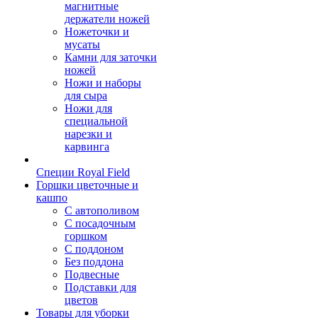
магнитные
держатели ножей
Ножеточки и
мусаты
Камни для заточки
ножей
Ножи и наборы
для сыра
Ножи для
специальной
нарезки и
карвинга
Специи Royal Field
Горшки цветочные и
кашпо
С автополивом
С посадочным
горшком
С поддоном
Без поддона
Подвесные
Подставки для
цветов
Товары для уборки