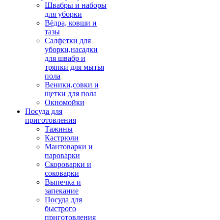
Швабры и наборы
для уборки
Вёдра, ковши и
тазы
Салфетки для
уборки,насадки
для швабр и
тряпки для мытья
пола
Веники,совки и
щетки для пола
Окномойки
Посуда для
приготовления
Тажины
Кастрюли
Мантоварки и
пароварки
Скороварки и
соковарки
Выпечка и
запекание
Посуда для
быстрого
приготовления