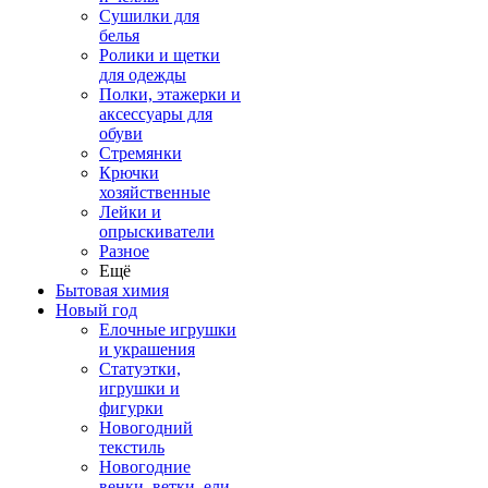
Сушилки для
белья
Ролики и щетки
для одежды
Полки, этажерки и
аксессуары для
обуви
Стремянки
Крючки
хозяйственные
Лейки и
опрыскиватели
Разное
Ещё
Бытовая химия
Новый год
Елочные игрушки
и украшения
Статуэтки,
игрушки и
фигурки
Новогодний
текстиль
Новогодние
венки, ветки, ели