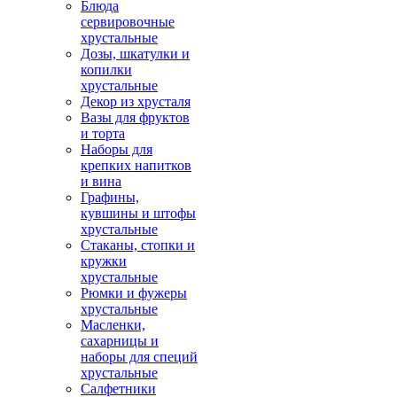
Блюда
сервировочные
хрустальные
Дозы, шкатулки и
копилки
хрустальные
Декор из хрусталя
Вазы для фруктов
и торта
Наборы для
крепких напитков
и вина
Графины,
кувшины и штофы
хрустальные
Стаканы, стопки и
кружки
хрустальные
Рюмки и фужеры
хрустальные
Масленки,
сахарницы и
наборы для специй
хрустальные
Салфетники