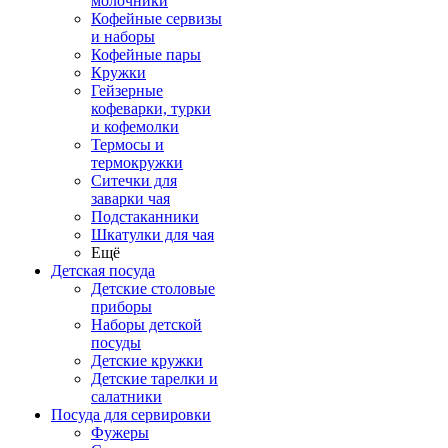
молочники
Кофейные сервизы
и наборы
Кофейные пары
Кружки
Гейзерные
кофеварки, турки
и кофемолки
Термосы и
термокружки
Ситечки для
заварки чая
Подстаканники
Шкатулки для чая
Ещё
Детская посуда
Детские столовые
приборы
Наборы детской
посуды
Детские кружки
Детские тарелки и
салатники
Посуда для сервировки
Фужеры