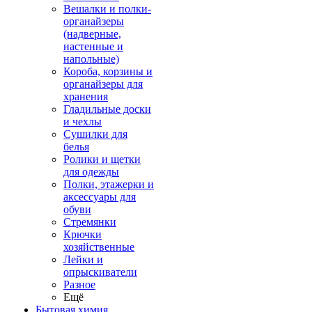
Вешалки и полки-
органайзеры
(надверные,
настенные и
напольные)
Короба, корзины и
органайзеры для
хранения
Гладильные доски
и чехлы
Сушилки для
белья
Ролики и щетки
для одежды
Полки, этажерки и
аксессуары для
обуви
Стремянки
Крючки
хозяйственные
Лейки и
опрыскиватели
Разное
Ещё
Бытовая химия