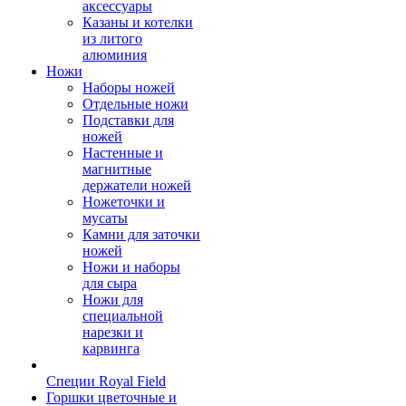
аксессуары
Казаны и котелки
из литого
алюминия
Ножи
Наборы ножей
Отдельные ножи
Подставки для
ножей
Настенные и
магнитные
держатели ножей
Ножеточки и
мусаты
Камни для заточки
ножей
Ножи и наборы
для сыра
Ножи для
специальной
нарезки и
карвинга
Специи Royal Field
Горшки цветочные и