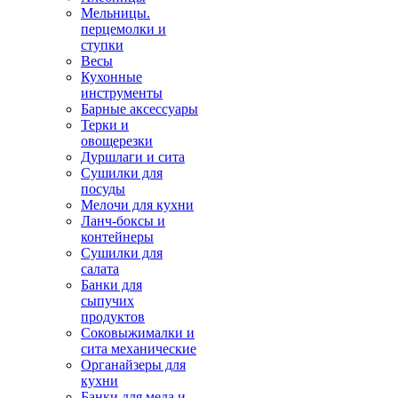
Мельницы.
перцемолки и
ступки
Весы
Кухонные
инструменты
Барные аксессуары
Терки и
овощерезки
Дуршлаги и сита
Сушилки для
посуды
Мелочи для кухни
Ланч-боксы и
контейнеры
Сушилки для
салата
Банки для
сыпучих
продуктов
Соковыжималки и
сита механические
Органайзеры для
кухни
Банки для меда и