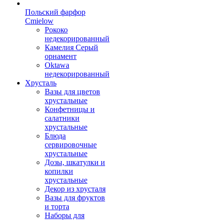
Польский фарфор
Сmielow
Рококо
недекорированный
Камелия Серый
орнамент
Oktawa
недекорированный
Хрусталь
Вазы для цветов
хрустальные
Конфетницы и
салатники
хрустальные
Блюда
сервировочные
хрустальные
Дозы, шкатулки и
копилки
хрустальные
Декор из хрусталя
Вазы для фруктов
и торта
Наборы для