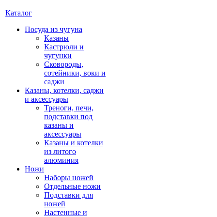
Каталог
Посуда из чугуна
Казаны
Кастрюли и
чугунки
Сковороды,
сотейники, воки и
саджи
Казаны, котелки, саджи
и аксессуары
Треноги, печи,
подставки под
казаны и
аксессуары
Казаны и котелки
из литого
алюминия
Ножи
Наборы ножей
Отдельные ножи
Подставки для
ножей
Настенные и