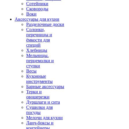
Сотейники
Сковороды
Воки
Аксессуары для кухни
Разделочные доски
Солонки,
перечницы и
ёмкости для
специй
Хлебницы
Мельницы.
перцемолки и
ступки
Весы
Кухонные
инструменты
Барные аксессуары
Терки и
овощерезки
Дуршлаги и сита
Сушилки для
посуды
Мелочи для кухни
Ланч-боксы и
контейнеры