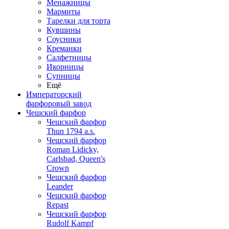
Менажницы
Мармиты
Тарелки для торта
Кувшины
Соусники
Креманки
Салфетницы
Икорницы
Супницы
Ещё
Императорский
фарфоровый завод
Чешский фарфор
Чешский фарфор
Thun 1794 a.s.
Чешский фарфор
Roman Lidicky,
Carlsbad, Queen's
Crown
Чешский фарфор
Leander
Чешский фарфор
Repast
Чешский фарфор
Rudolf Kampf