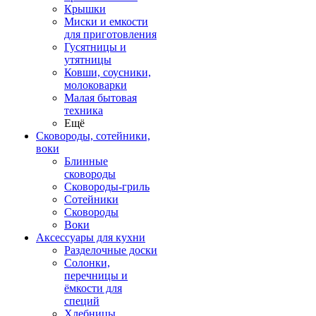
Крышки
Миски и емкости
для приготовления
Гусятницы и
утятницы
Ковши, соусники,
молоковарки
Малая бытовая
техника
Ещё
Сковороды, сотейники,
воки
Блинные
сковороды
Сковороды-гриль
Сотейники
Сковороды
Воки
Аксессуары для кухни
Разделочные доски
Солонки,
перечницы и
ёмкости для
специй
Хлебницы