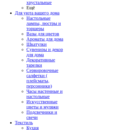
хрустальные
Ещё
Для уюта вашего дома
Настольные
лампы, люстры и
торшеры
Вазы для цветов
Ароматы для дома
Шкатулки
Сувениры и декор
для дома
Декоративные
тарелки
Сервировочные
салфетки (
плейсматы,
персонники)
Часы настенные и
настольные
Искусственные
цветы и муляжи
Подсвечники и
свечи
Текстиль
Кухня