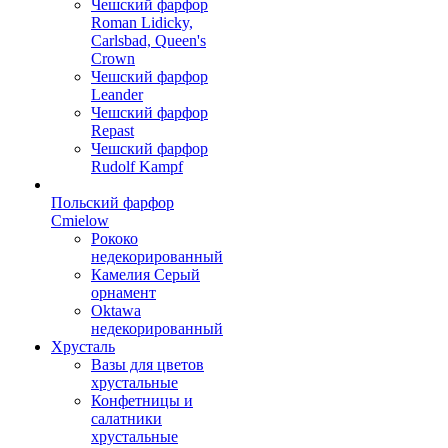
Чешский фарфор
Roman Lidicky,
Carlsbad, Queen's
Crown
Чешский фарфор
Leander
Чешский фарфор
Repast
Чешский фарфор
Rudolf Kampf
Польский фарфор
Сmielow
Рококо
недекорированный
Камелия Серый
орнамент
Oktawa
недекорированный
Хрусталь
Вазы для цветов
хрустальные
Конфетницы и
салатники
хрустальные