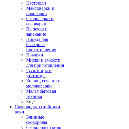
Кастрюли
Мантоварки и
пароварки
Скороварки и
соковарки
Выпечка и
запекание
Посуда для
быстрого
приготовления
Крышки
Миски и емкости
для приготовления
Гусятницы и
утятницы
Ковши, соусники,
молоковарки
Малая бытовая
техника
Ещё
Сковороды, сотейники,
воки
Блинные
сковороды
Сковороды-гриль