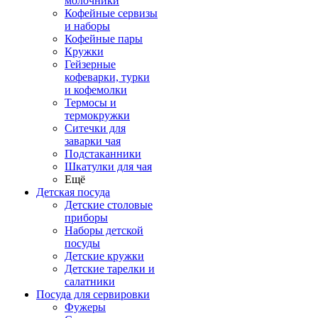
молочники
Кофейные сервизы
и наборы
Кофейные пары
Кружки
Гейзерные
кофеварки, турки
и кофемолки
Термосы и
термокружки
Ситечки для
заварки чая
Подстаканники
Шкатулки для чая
Ещё
Детская посуда
Детские столовые
приборы
Наборы детской
посуды
Детские кружки
Детские тарелки и
салатники
Посуда для сервировки
Фужеры