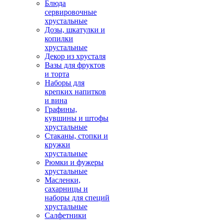
Блюда
сервировочные
хрустальные
Дозы, шкатулки и
копилки
хрустальные
Декор из хрусталя
Вазы для фруктов
и торта
Наборы для
крепких напитков
и вина
Графины,
кувшины и штофы
хрустальные
Стаканы, стопки и
кружки
хрустальные
Рюмки и фужеры
хрустальные
Масленки,
сахарницы и
наборы для специй
хрустальные
Салфетники