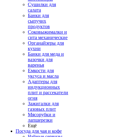
Сушилки для
салата
Банки для
сыпучих
продуктов
Соковыжималки и
сита механические
Органайзеры для
кухни
Банки для меда и
вазочки для
варенья
Емкости для
уксуса и масла
Адаптеры для
индукционных
плит и рассекатели
огня
Зажигалки для
газовых плит
Мясорубки и
лапшерезки
Ещё
Посуда для чая и кофе
Чайные сервизы