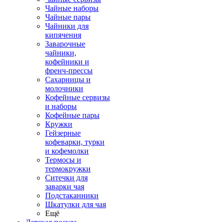
Чайные наборы
Чайные пары
Чайники для
кипячения
Заварочные
чайники,
кофейники и
френч-прессы
Сахарницы и
молочники
Кофейные сервизы
и наборы
Кофейные пары
Кружки
Гейзерные
кофеварки, турки
и кофемолки
Термосы и
термокружки
Ситечки для
заварки чая
Подстаканники
Шкатулки для чая
Ещё