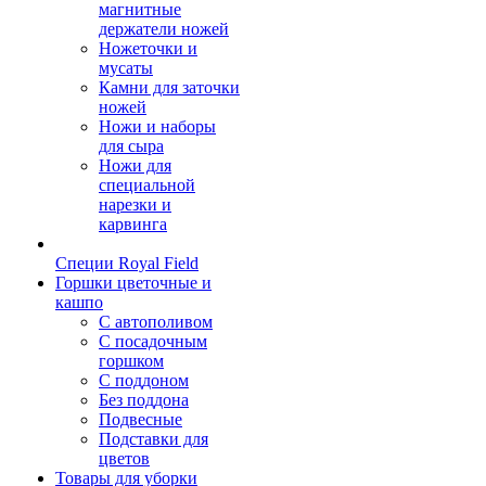
магнитные
держатели ножей
Ножеточки и
мусаты
Камни для заточки
ножей
Ножи и наборы
для сыра
Ножи для
специальной
нарезки и
карвинга
Специи Royal Field
Горшки цветочные и
кашпо
С автополивом
С посадочным
горшком
С поддоном
Без поддона
Подвесные
Подставки для
цветов
Товары для уборки