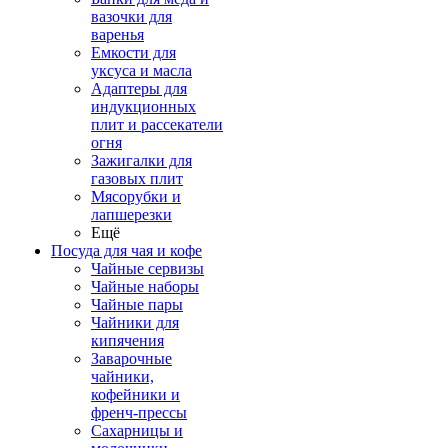
вазочки для
варенья
Емкости для
уксуса и масла
Адаптеры для
индукционных
плит и рассекатели
огня
Зажигалки для
газовых плит
Мясорубки и
лапшерезки
Ещё
Посуда для чая и кофе
Чайные сервизы
Чайные наборы
Чайные пары
Чайники для
кипячения
Заварочные
чайники,
кофейники и
френч-прессы
Сахарницы и