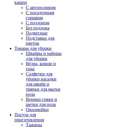
кашпо
С автополивом
С посадочным
горшком
С поддоном
Без поддона
Подвесные
Подставки для
цветов
Товары для уборки
Швабры и наборы
для уборки
Вёдра, ковши и
тазы
Салфетки для
уборки,насадки
для швабр и
тряпки для мытья
пола
Веники,совки и
щетки для пола
Окномойки
Посуда для
приготовления
Тажины