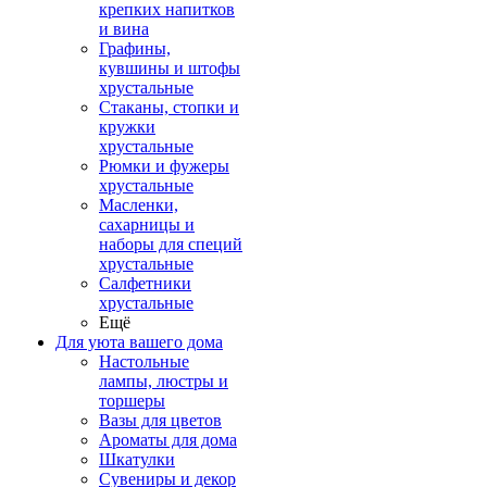
крепких напитков
и вина
Графины,
кувшины и штофы
хрустальные
Стаканы, стопки и
кружки
хрустальные
Рюмки и фужеры
хрустальные
Масленки,
сахарницы и
наборы для специй
хрустальные
Салфетники
хрустальные
Ещё
Для уюта вашего дома
Настольные
лампы, люстры и
торшеры
Вазы для цветов
Ароматы для дома
Шкатулки
Сувениры и декор