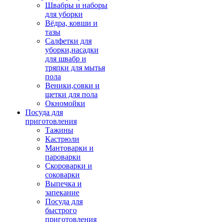
Швабры и наборы
для уборки
Вёдра, ковши и
тазы
Салфетки для
уборки,насадки
для швабр и
тряпки для мытья
пола
Веники,совки и
щетки для пола
Окномойки
Посуда для
приготовления
Тажины
Кастрюли
Мантоварки и
пароварки
Скороварки и
соковарки
Выпечка и
запекание
Посуда для
быстрого
приготовления