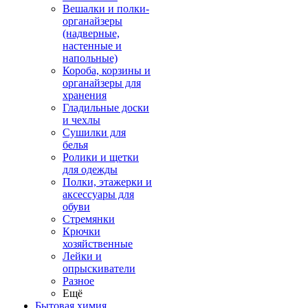
Вешалки и полки-
органайзеры
(надверные,
настенные и
напольные)
Короба, корзины и
органайзеры для
хранения
Гладильные доски
и чехлы
Сушилки для
белья
Ролики и щетки
для одежды
Полки, этажерки и
аксессуары для
обуви
Стремянки
Крючки
хозяйственные
Лейки и
опрыскиватели
Разное
Ещё
Бытовая химия