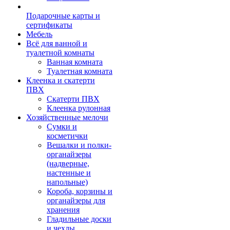
Подарочные карты и
сертификаты
Мебель
Всё для ванной и
туалетной комнаты
Ванная комната
Туалетная комната
Клеенка и скатерти
ПВХ
Скатерти ПВХ
Клеенка рулонная
Хозяйственные мелочи
Сумки и
косметички
Вешалки и полки-
органайзеры
(надверные,
настенные и
напольные)
Короба, корзины и
органайзеры для
хранения
Гладильные доски
и чехлы