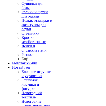
Сушилки для
белья
Ролики и щетки
для одежды
Полки, этажерки и
аксессуары для
обуви
Стремянки
Крючки
хозяйственные
Лейки и
опрыскиватели
Разное
Ещё
Бытовая химия
Новый год
Елочные игрушки
и украшения
Статуэтки,
игрушки и
фигурки
Новогодний
текстиль
Новогодние
венки, ветки, ели