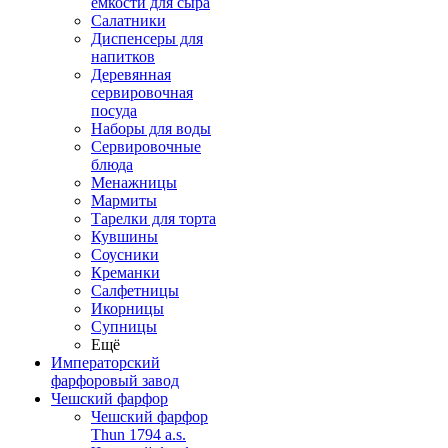
емкости для сыра
Салатники
Диспенсеры для
напитков
Деревянная
сервировочная
посуда
Наборы для воды
Сервировочные
блюда
Менажницы
Мармиты
Тарелки для торта
Кувшины
Соусники
Креманки
Салфетницы
Икорницы
Супницы
Ещё
Императорский
фарфоровый завод
Чешский фарфор
Чешский фарфор
Thun 1794 a.s.