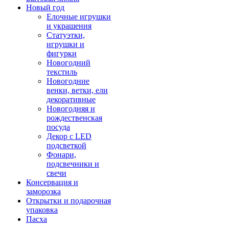
Новый год
Елочные игрушки
и украшения
Статуэтки,
игрушки и
фигурки
Новогодний
текстиль
Новогодние
венки, ветки, ели
декоративные
Новогодняя и
рождественская
посуда
Декор с LED
подсветкой
Фонари,
подсвечники и
свечи
Консервация и
заморозка
Открытки и подарочная
упаковка
Пасха