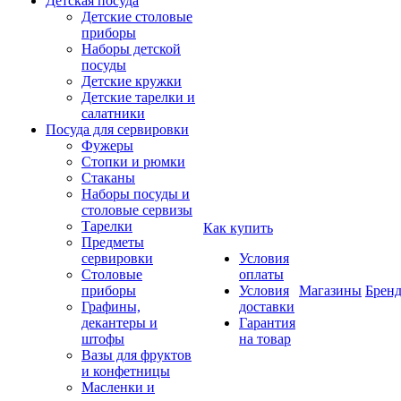
Детская посуда
Детские столовые
приборы
Наборы детской
посуды
Детские кружки
Детские тарелки и
салатники
Посуда для сервировки
Фужеры
Стопки и рюмки
Стаканы
Наборы посуды и
столовые сервизы
Тарелки
Как купить
Предметы
сервировки
Условия
Столовые
оплаты
приборы
Условия
Магазины
Брен
Графины,
доставки
декантеры и
Гарантия
штофы
на товар
Вазы для фруктов
и конфетницы
Масленки и