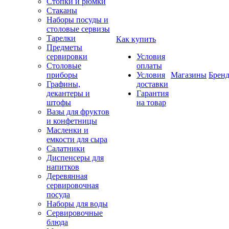
Стопки и рюмки
Стаканы
Наборы посуды и
столовые сервизы
Тарелки
Как купить
Предметы
сервировки
Условия
Столовые
оплаты
приборы
Условия
Магазины
Брен
Графины,
доставки
декантеры и
Гарантия
штофы
на товар
Вазы для фруктов
и конфетницы
Масленки и
емкости для сыра
Салатники
Диспенсеры для
напитков
Деревянная
сервировочная
посуда
Наборы для воды
Сервировочные
блюда