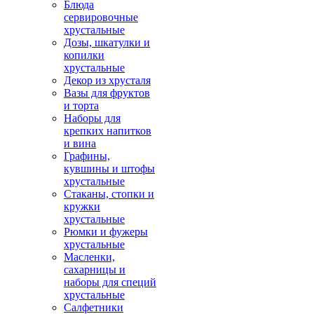
Блюда
сервировочные
хрустальные
Дозы, шкатулки и
копилки
хрустальные
Декор из хрусталя
Вазы для фруктов
и торта
Наборы для
крепких напитков
и вина
Графины,
кувшины и штофы
хрустальные
Стаканы, стопки и
кружки
хрустальные
Рюмки и фужеры
хрустальные
Масленки,
сахарницы и
наборы для специй
хрустальные
Салфетники