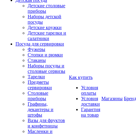
Детская посуда
Детские столовые
приборы
Наборы детской
посуды
Детские кружки
Детские тарелки и
салатники
Посуда для сервировки
Фужеры
Стопки и рюмки
Стаканы
Наборы посуды и
столовые сервизы
Тарелки
Как купить
Предметы
сервировки
Условия
Столовые
оплаты
приборы
Условия
Магазины
Брен
Графины,
доставки
декантеры и
Гарантия
штофы
на товар
Вазы для фруктов
и конфетницы
Масленки и