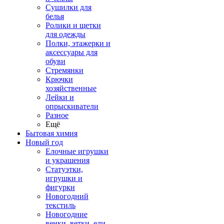
Сушилки для
белья
Ролики и щетки
для одежды
Полки, этажерки и
аксессуары для
обуви
Стремянки
Крючки
хозяйственные
Лейки и
опрыскиватели
Разное
Ещё
Бытовая химия
Новый год
Елочные игрушки
и украшения
Статуэтки,
игрушки и
фигурки
Новогодний
текстиль
Новогодние
венки, ветки, ели