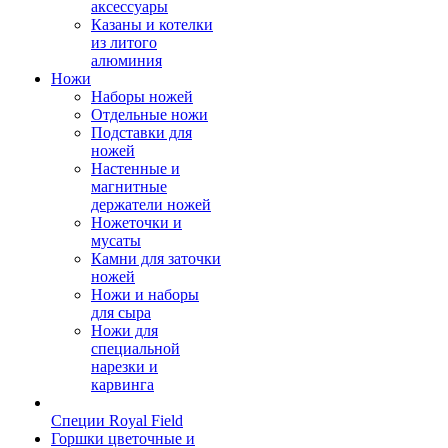
аксессуары
Казаны и котелки
из литого
алюминия
Ножи
Наборы ножей
Отдельные ножи
Подставки для
ножей
Настенные и
магнитные
держатели ножей
Ножеточки и
мусаты
Камни для заточки
ножей
Ножи и наборы
для сыра
Ножи для
специальной
нарезки и
карвинга
Специи Royal Field
Горшки цветочные и