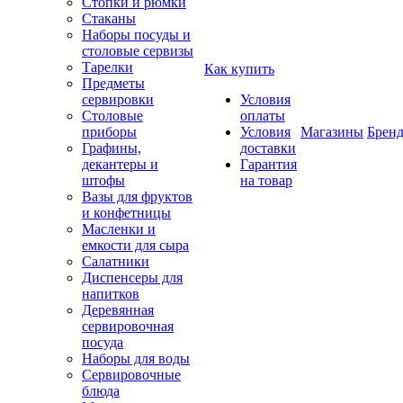
Стопки и рюмки
Стаканы
Наборы посуды и
столовые сервизы
Тарелки
Как купить
Предметы
сервировки
Условия
Столовые
оплаты
приборы
Условия
Магазины
Брен
Графины,
доставки
декантеры и
Гарантия
штофы
на товар
Вазы для фруктов
и конфетницы
Масленки и
емкости для сыра
Салатники
Диспенсеры для
напитков
Деревянная
сервировочная
посуда
Наборы для воды
Сервировочные
блюда