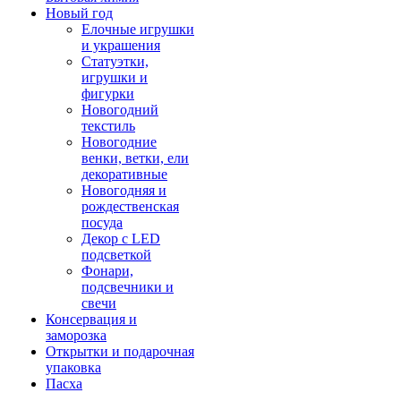
Новый год
Елочные игрушки
и украшения
Статуэтки,
игрушки и
фигурки
Новогодний
текстиль
Новогодние
венки, ветки, ели
декоративные
Новогодняя и
рождественская
посуда
Декор с LED
подсветкой
Фонари,
подсвечники и
свечи
Консервация и
заморозка
Открытки и подарочная
упаковка
Пасха