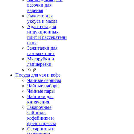
вазочки для
варенья
Емкости для
уксуса и масла
Адаптеры для
индукционных
плит и рассекатели
огня
Зажигалки для
газовых плит
Мясорубки и
лапшерезки
Ещё
Посуда для чая и кофе
Чайные сервизы
Чайные наборы
Чайные пары
Чайники для
кипячения
Заварочные
чайники,
кофейники и
френч-прессы
Сахарницы и