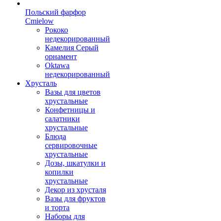
Польский фарфор
Сmielow
Рококо
недекорированный
Камелия Серый
орнамент
Oktawa
недекорированный
Хрусталь
Вазы для цветов
хрустальные
Конфетницы и
салатники
хрустальные
Блюда
сервировочные
хрустальные
Дозы, шкатулки и
копилки
хрустальные
Декор из хрусталя
Вазы для фруктов
и торта
Наборы для