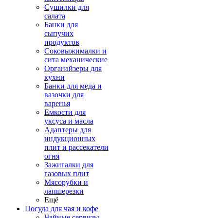
Сушилки для
салата
Банки для
сыпучих
продуктов
Соковыжималки и
сита механические
Органайзеры для
кухни
Банки для меда и
вазочки для
варенья
Емкости для
уксуса и масла
Адаптеры для
индукционных
плит и рассекатели
огня
Зажигалки для
газовых плит
Мясорубки и
лапшерезки
Ещё
Посуда для чая и кофе
Чайные сервизы