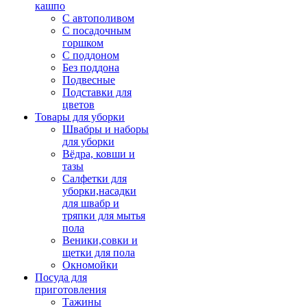
кашпо
С автополивом
С посадочным
горшком
С поддоном
Без поддона
Подвесные
Подставки для
цветов
Товары для уборки
Швабры и наборы
для уборки
Вёдра, ковши и
тазы
Салфетки для
уборки,насадки
для швабр и
тряпки для мытья
пола
Веники,совки и
щетки для пола
Окномойки
Посуда для
приготовления
Тажины