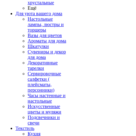
хрустальные
Ещё
Для уюта вашего дома
Настольные
лампы, люстры и
торшеры
Вазы для цветов
Ароматы для дома
Шкатулки
Сувениры и декор
для дома
Декоративные
тарелки
Сервировочные
салфетки (
плейсматы,
персонники)
Часы настенные и
настольные
Искусственные
цветы и муляжи
Подсвечники и
свечи
Текстиль
Кухня