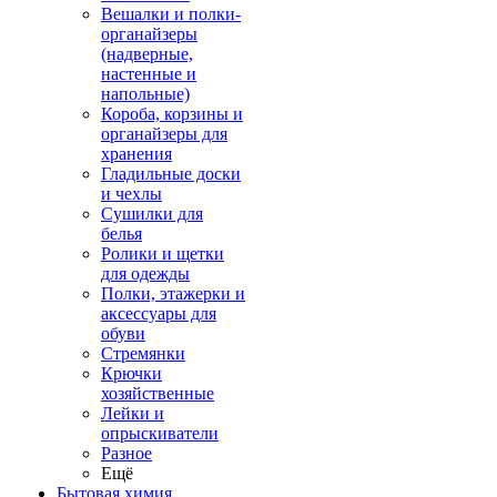
Вешалки и полки-
органайзеры
(надверные,
настенные и
напольные)
Короба, корзины и
органайзеры для
хранения
Гладильные доски
и чехлы
Сушилки для
белья
Ролики и щетки
для одежды
Полки, этажерки и
аксессуары для
обуви
Стремянки
Крючки
хозяйственные
Лейки и
опрыскиватели
Разное
Ещё
Бытовая химия