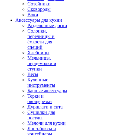
Сотейники
Сковороды
Воки
Аксессуары для кухни
Разделочные доски
Солонки,
перечницы и
ёмкости для
специй
Хлебницы
Мельницы.
перцемолки и
ступки
Весы
Кухонные
инструменты
Барные аксессуары
Терки и
овощерезки
Дуршлаги и сита
Сушилки для
посуды
Мелочи для кухни
Ланч-боксы и
контейнеры