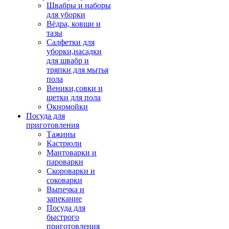
Швабры и наборы
для уборки
Вёдра, ковши и
тазы
Салфетки для
уборки,насадки
для швабр и
тряпки для мытья
пола
Веники,совки и
щетки для пола
Окномойки
Посуда для
приготовления
Тажины
Кастрюли
Мантоварки и
пароварки
Скороварки и
соковарки
Выпечка и
запекание
Посуда для
быстрого
приготовления