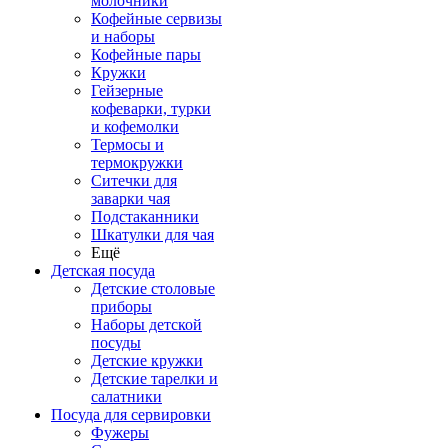
молочники
Кофейные сервизы
и наборы
Кофейные пары
Кружки
Гейзерные
кофеварки, турки
и кофемолки
Термосы и
термокружки
Ситечки для
заварки чая
Подстаканники
Шкатулки для чая
Ещё
Детская посуда
Детские столовые
приборы
Наборы детской
посуды
Детские кружки
Детские тарелки и
салатники
Посуда для сервировки
Фужеры