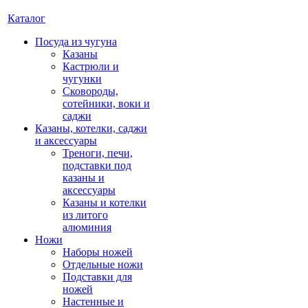
Каталог
Посуда из чугуна
Казаны
Кастрюли и
чугунки
Сковороды,
сотейники, воки и
саджи
Казаны, котелки, саджи
и аксессуары
Треноги, печи,
подставки под
казаны и
аксессуары
Казаны и котелки
из литого
алюминия
Ножи
Наборы ножей
Отдельные ножи
Подставки для
ножей
Настенные и