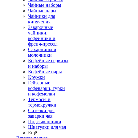
Чайные наборы
Чайные пары
Чайники для
кипячения
Заварочные
чайники,
кофейники и
френч-прессы
Сахарницы и
молочники
Кофейные сервизы
и наборы
Кофейные пары
Кружки
Гейзерные
кофеварки, турки
и кофемолки
Термосы и
термокружки
Ситечки для
заварки чая
Подстаканники
Шкатулки для чая
Ещё