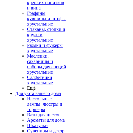
крепких напитков
и вина
Графины,
кувшины и штофы
хрустальные
Стаканы, стопки и
кружки
хрустальные
Рюмки и фужеры
хрустальные
Масленки,
сахарницы и
наборы для специй
хрустальные
Салфетники
хрустальные
Ещё
Для уюта вашего дома
Настольные
лампы, люстры и
торшеры
Вазы для цветов
Ароматы для дома
Шкатулки
Сувениры и декор