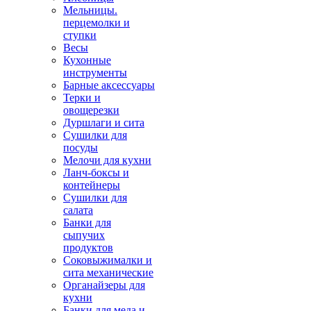
Мельницы.
перцемолки и
ступки
Весы
Кухонные
инструменты
Барные аксессуары
Терки и
овощерезки
Дуршлаги и сита
Сушилки для
посуды
Мелочи для кухни
Ланч-боксы и
контейнеры
Сушилки для
салата
Банки для
сыпучих
продуктов
Соковыжималки и
сита механические
Органайзеры для
кухни
Банки для меда и