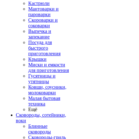
Кастрюли
Мантоварки и
пароварки
Скороварки и
соковарки
Выпечка и
запекание
Посуда для
быстрого
приготовления
Крышки
Миски и емкости
для приготовления
Гусятницы и
утятницы
Ковши, соусники,
молоковарки
Малая бытовая
техника
Ещё
Сковороды, сотейники,
воки
Блинные
сковороды
Сковороды-гриль