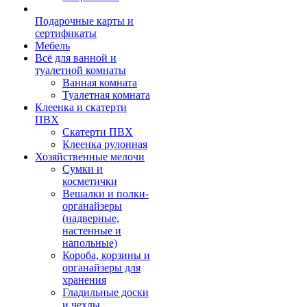
Подарочные карты и
сертификаты
Мебель
Всё для ванной и
туалетной комнаты
Ванная комната
Туалетная комната
Клеенка и скатерти
ПВХ
Скатерти ПВХ
Клеенка рулонная
Хозяйственные мелочи
Сумки и
косметички
Вешалки и полки-
органайзеры
(надверные,
настенные и
напольные)
Короба, корзины и
органайзеры для
хранения
Гладильные доски
и чехлы