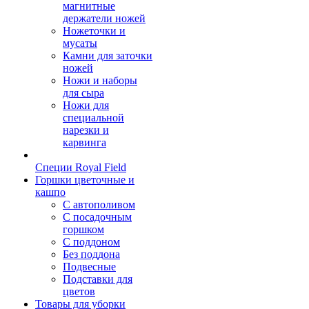
магнитные
держатели ножей
Ножеточки и
мусаты
Камни для заточки
ножей
Ножи и наборы
для сыра
Ножи для
специальной
нарезки и
карвинга
Специи Royal Field
Горшки цветочные и
кашпо
С автополивом
С посадочным
горшком
С поддоном
Без поддона
Подвесные
Подставки для
цветов
Товары для уборки