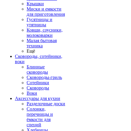
Крышки
Миски и емкости
для приготовления
Гусятницы и
утятницы
Ковши, соусники,
молоковарки
Малая бытовая
техника
Ещё
Сковороды, сотейники,
воки
Блинные
сковороды
Сковороды-гриль
Сотейники
Сковороды
Воки
Аксессуары для кухни
Разделочные доски
Солонки,
перечницы и
ёмкости для
специй
Хлебницы