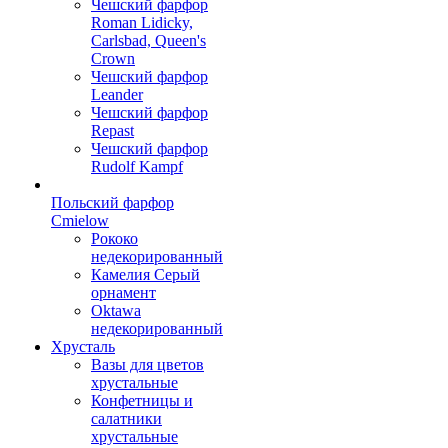
Чешский фарфор
Roman Lidicky,
Carlsbad, Queen's
Crown
Чешский фарфор
Leander
Чешский фарфор
Repast
Чешский фарфор
Rudolf Kampf
Польский фарфор
Сmielow
Рококо
недекорированный
Камелия Серый
орнамент
Oktawa
недекорированный
Хрусталь
Вазы для цветов
хрустальные
Конфетницы и
салатники
хрустальные