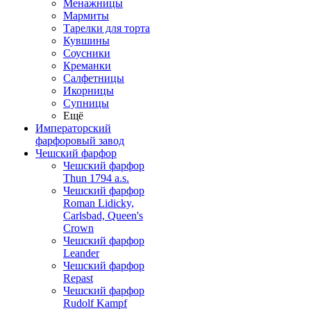
Менажницы
Мармиты
Тарелки для торта
Кувшины
Соусники
Креманки
Салфетницы
Икорницы
Супницы
Ещё
Императорский
фарфоровый завод
Чешский фарфор
Чешский фарфор
Thun 1794 a.s.
Чешский фарфор
Roman Lidicky,
Carlsbad, Queen's
Crown
Чешский фарфор
Leander
Чешский фарфор
Repast
Чешский фарфор
Rudolf Kampf