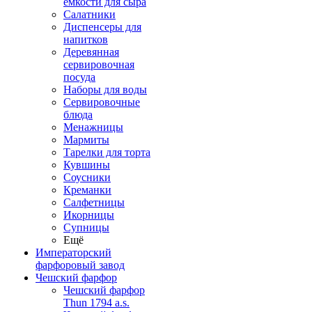
емкости для сыра
Салатники
Диспенсеры для
напитков
Деревянная
сервировочная
посуда
Наборы для воды
Сервировочные
блюда
Менажницы
Мармиты
Тарелки для торта
Кувшины
Соусники
Креманки
Салфетницы
Икорницы
Супницы
Ещё
Императорский
фарфоровый завод
Чешский фарфор
Чешский фарфор
Thun 1794 a.s.