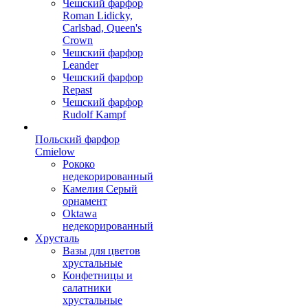
Чешский фарфор
Roman Lidicky,
Carlsbad, Queen's
Crown
Чешский фарфор
Leander
Чешский фарфор
Repast
Чешский фарфор
Rudolf Kampf
Польский фарфор
Сmielow
Рококо
недекорированный
Камелия Серый
орнамент
Oktawa
недекорированный
Хрусталь
Вазы для цветов
хрустальные
Конфетницы и
салатники
хрустальные