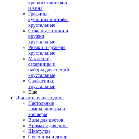
крепких напитков
и вина
Графины,
кувшины и штофы
хрустальные
Стаканы, стопки и
кружки
хрустальные
Рюмки и фужеры
хрустальные
Масленки,
сахарницы и
наборы для специй
хрустальные
Салфетники
хрустальные
Ещё
Для уюта вашего дома
Настольные
лампы, люстры и
торшеры
Вазы для цветов
Ароматы для дома
Шкатулки
Сувениры и декор