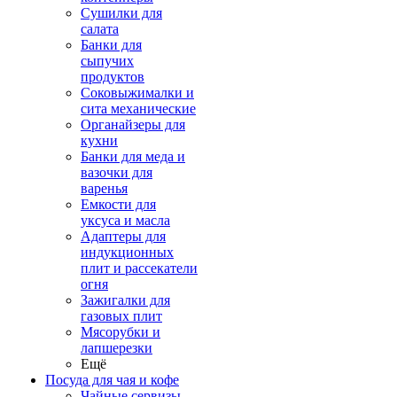
Сушилки для
салата
Банки для
сыпучих
продуктов
Соковыжималки и
сита механические
Органайзеры для
кухни
Банки для меда и
вазочки для
варенья
Емкости для
уксуса и масла
Адаптеры для
индукционных
плит и рассекатели
огня
Зажигалки для
газовых плит
Мясорубки и
лапшерезки
Ещё
Посуда для чая и кофе
Чайные сервизы