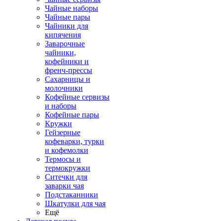
Чайные наборы
Чайные пары
Чайники для
кипячения
Заварочные
чайники,
кофейники и
френч-прессы
Сахарницы и
молочники
Кофейные сервизы
и наборы
Кофейные пары
Кружки
Гейзерные
кофеварки, турки
и кофемолки
Термосы и
термокружки
Ситечки для
заварки чая
Подстаканники
Шкатулки для чая
Ещё