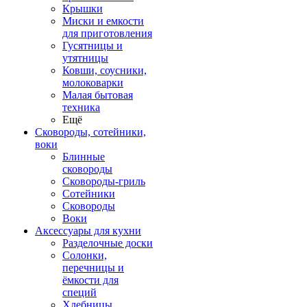
Крышки
Миски и емкости
для приготовления
Гусятницы и
утятницы
Ковши, соусники,
молоковарки
Малая бытовая
техника
Ещё
Сковороды, сотейники,
воки
Блинные
сковороды
Сковороды-гриль
Сотейники
Сковороды
Воки
Аксессуары для кухни
Разделочные доски
Солонки,
перечницы и
ёмкости для
специй
Хлебницы