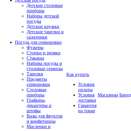
Детская посуда
Детские столовые
приборы
Наборы детской
посуды
Детские кружки
Детские тарелки и
салатники
Посуда для сервировки
Фужеры
Стопки и рюмки
Стаканы
Наборы посуды и
столовые сервизы
Тарелки
Как купить
Предметы
сервировки
Условия
Столовые
оплаты
приборы
Условия
Магазины
Брен
Графины,
доставки
декантеры и
Гарантия
штофы
на товар
Вазы для фруктов
и конфетницы
Масленки и