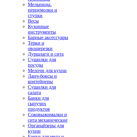
Мельницы.
перцемолки и
ступки
Весы
Кухонные
инструменты
Барные аксессуары
Терки и
овощерезки
Дуршлаги и сита
Сушилки для
посуды
Мелочи для кухни
Ланч-боксы и
контейнеры
Сушилки для
салата
Банки для
сыпучих
продуктов
Соковыжималки и
сита механические
Органайзеры для
кухни
Банки для меда и