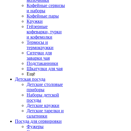
молочники
Кофейные сервизы
и наборы
Кофейные пары
Кружки
Гейзерные
кофеварки, турки
и кофемолки
Термосы и
термокружки
Ситечки для
заварки чая
Подстаканники
Шкатулки для чая
Ещё
Детская посуда
Детские столовые
приборы
Наборы детской
посуды
Детские кружки
Детские тарелки и
салатники
Посуда для сервировки
Фужеры