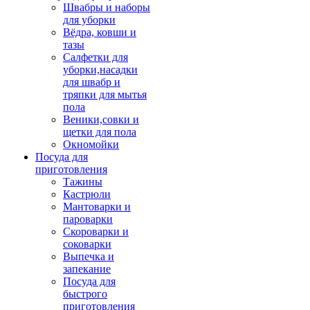
Швабры и наборы
для уборки
Вёдра, ковши и
тазы
Салфетки для
уборки,насадки
для швабр и
тряпки для мытья
пола
Веники,совки и
щетки для пола
Окномойки
Посуда для
приготовления
Тажины
Кастрюли
Мантоварки и
пароварки
Скороварки и
соковарки
Выпечка и
запекание
Посуда для
быстрого
приготовления