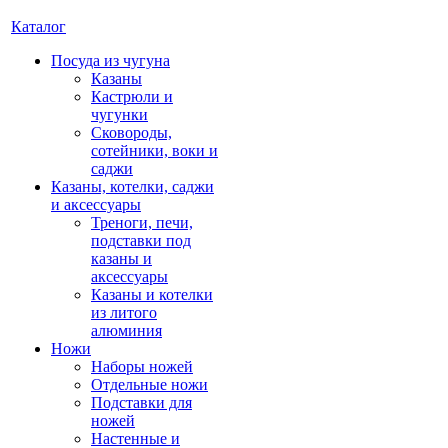
Каталог
Посуда из чугуна
Казаны
Кастрюли и
чугунки
Сковороды,
сотейники, воки и
саджи
Казаны, котелки, саджи
и аксессуары
Треноги, печи,
подставки под
казаны и
аксессуары
Казаны и котелки
из литого
алюминия
Ножи
Наборы ножей
Отдельные ножи
Подставки для
ножей
Настенные и