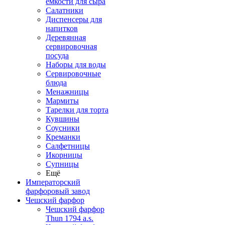
емкости для сыра
Салатники
Диспенсеры для
напитков
Деревянная
сервировочная
посуда
Наборы для воды
Сервировочные
блюда
Менажницы
Мармиты
Тарелки для торта
Кувшины
Соусники
Креманки
Салфетницы
Икорницы
Супницы
Ещё
Императорский
фарфоровый завод
Чешский фарфор
Чешский фарфор
Thun 1794 a.s.