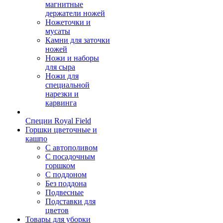
магнитные
держатели ножей
Ножеточки и
мусаты
Камни для заточки
ножей
Ножи и наборы
для сыра
Ножи для
специальной
нарезки и
карвинга
Специи Royal Field
Горшки цветочные и
кашпо
С автополивом
С посадочным
горшком
С поддоном
Без поддона
Подвесные
Подставки для
цветов
Товары для уборки