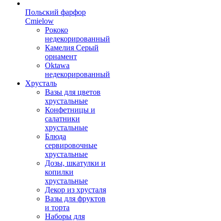
Польский фарфор
Сmielow
Рококо
недекорированный
Камелия Серый
орнамент
Oktawa
недекорированный
Хрусталь
Вазы для цветов
хрустальные
Конфетницы и
салатники
хрустальные
Блюда
сервировочные
хрустальные
Дозы, шкатулки и
копилки
хрустальные
Декор из хрусталя
Вазы для фруктов
и торта
Наборы для