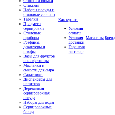
Стопки и рюмки
Стаканы
Наборы посуды и
столовые сервизы
Тарелки
Как купить
Предметы
сервировки
Условия
Столовые
оплаты
приборы
Условия
Магазины
Брен
Графины,
доставки
декантеры и
Гарантия
штофы
на товар
Вазы для фруктов
и конфетницы
Масленки и
емкости для сыра
Салатники
Диспенсеры для
напитков
Деревянная
сервировочная
посуда
Наборы для воды
Сервировочные
блюда