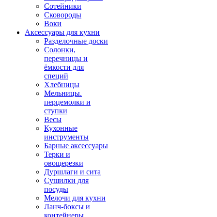
Сотейники
Сковороды
Воки
Аксессуары для кухни
Разделочные доски
Солонки,
перечницы и
ёмкости для
специй
Хлебницы
Мельницы.
перцемолки и
ступки
Весы
Кухонные
инструменты
Барные аксессуары
Терки и
овощерезки
Дуршлаги и сита
Сушилки для
посуды
Мелочи для кухни
Ланч-боксы и
контейнеры