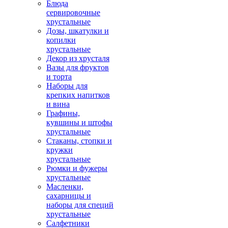
Блюда
сервировочные
хрустальные
Дозы, шкатулки и
копилки
хрустальные
Декор из хрусталя
Вазы для фруктов
и торта
Наборы для
крепких напитков
и вина
Графины,
кувшины и штофы
хрустальные
Стаканы, стопки и
кружки
хрустальные
Рюмки и фужеры
хрустальные
Масленки,
сахарницы и
наборы для специй
хрустальные
Салфетники