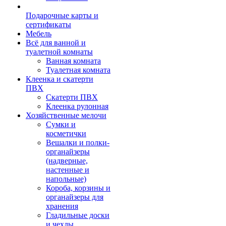
Подарочные карты и
сертификаты
Мебель
Всё для ванной и
туалетной комнаты
Ванная комната
Туалетная комната
Клеенка и скатерти
ПВХ
Скатерти ПВХ
Клеенка рулонная
Хозяйственные мелочи
Сумки и
косметички
Вешалки и полки-
органайзеры
(надверные,
настенные и
напольные)
Короба, корзины и
органайзеры для
хранения
Гладильные доски
и чехлы