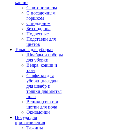
кашпо
С автополивом
С посадочным
горшком
С поддоном
Без поддона
Подвесные
Подставки для
цветов
Товары для уборки
Швабры и наборы
для уборки
Вёдра, ковши и
тазы
Салфетки для
уборки,насадки
для швабр и
тряпки для мытья
пола
Веники,совки и
щетки для пола
Окномойки
Посуда для
приготовления
Тажины