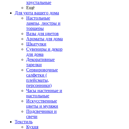
хрустальные
Ещё
Для уюта вашего дома
Настольные
лампы, люстры и
торшеры
Вазы для цветов
Ароматы для дома
Шкатулки
Сувениры и декор
для дома
Декоративные
тарелки
Сервировочные
салфетки (
плейсматы,
персонники)
Часы настенные и
настольные
Искусственные
цветы и муляжи
Подсвечники и
свечи
Текстиль
Кухня