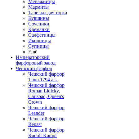
Менажницы
Мармиты
Тарелки для торта
Кувшины
Соусники
Креманки
Салфетницы
Икорницы
Супницы
Ещё
Императорский
фарфоровый завод
Чешский фарфор
Чешский фарфор
Thun 1794 a.s.
Чешский фарфор
Roman Lidicky,
Carlsbad, Queen's
Crown
Чешский фарфор
Leander
Чешский фарфор
Repast
Чешский фарфор
Rudolf Kampf