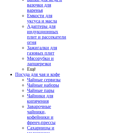
вазочки для
варенья
Емкости для
уксуса и масла
Адаптеры для
индукционных
плит и рассекатели
огня
Зажигалки для
газовых плит
Мясорубки и
лапшерезки
Ещё
Посуда для чая и кофе
Чайные сервизы
Чайные наборы
Чайные пары
Чайники для
кипячения
Заварочные
чайники,
кофейники и
френч-прессы
Сахарницы и