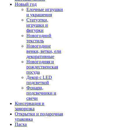
Новый год
Елочные игрушки
и украшения
Статуэтки,
игрушки и
фигурки
Новогодний
текстиль
Новогодние
венки, ветки, ели
декоративные
Новогодняя и
рождественская
посуда
Декор с LED
подсветкой
Фонари,
подсвечники и
свечи
Консервация и
заморозка
Открытки и подарочная
упаковка
Пасха