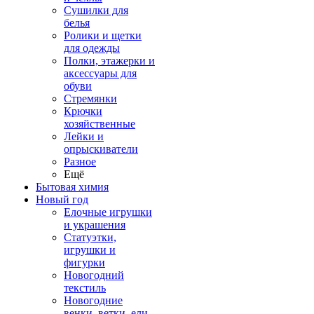
Сушилки для
белья
Ролики и щетки
для одежды
Полки, этажерки и
аксессуары для
обуви
Стремянки
Крючки
хозяйственные
Лейки и
опрыскиватели
Разное
Ещё
Бытовая химия
Новый год
Елочные игрушки
и украшения
Статуэтки,
игрушки и
фигурки
Новогодний
текстиль
Новогодние
венки, ветки, ели