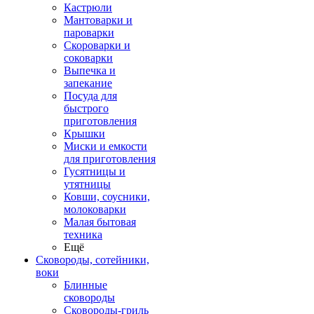
Кастрюли
Мантоварки и
пароварки
Скороварки и
соковарки
Выпечка и
запекание
Посуда для
быстрого
приготовления
Крышки
Миски и емкости
для приготовления
Гусятницы и
утятницы
Ковши, соусники,
молоковарки
Малая бытовая
техника
Ещё
Сковороды, сотейники,
воки
Блинные
сковороды
Сковороды-гриль