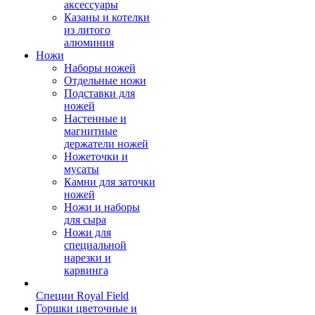
аксессуары
Казаны и котелки
из литого
алюминия
Ножи
Наборы ножей
Отдельные ножи
Подставки для
ножей
Настенные и
магнитные
держатели ножей
Ножеточки и
мусаты
Камни для заточки
ножей
Ножи и наборы
для сыра
Ножи для
специальной
нарезки и
карвинга
Специи Royal Field
Горшки цветочные и