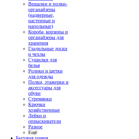
Вешалки и полки-
органайзеры
(надверные,
настенные и
напольные)
Короба, корзины и
органайзеры для
хранения
Гладильные доски
и чехлы
Сушилки для
белья
Ролики и щетки
для одежды
Полки, этажерки и
аксессуары для
обуви
Стремянки
Крючки
хозяйственные
Лейки и
опрыскиватели
Разное
Ещё
Бытовая химия