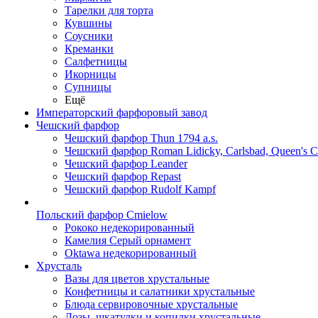
Тарелки для торта
Кувшины
Соусники
Креманки
Салфетницы
Икорницы
Супницы
Ещё
Императорский фарфоровый завод
Чешский фарфор
Чешский фарфор Thun 1794 a.s.
Чешский фарфор Roman Lidicky, Carlsbad, Queen's 
Чешский фарфор Leander
Чешский фарфор Repast
Чешский фарфор Rudolf Kampf
Польский фарфор Сmielow
Рококо недекорированный
Камелия Серый орнамент
Oktawa недекорированный
Хрусталь
Вазы для цветов хрустальные
Конфетницы и салатники хрустальные
Блюда сервировочные хрустальные
Дозы, шкатулки и копилки хрустальные