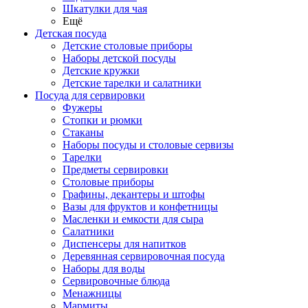
Шкатулки для чая
Ещё
Детская посуда
Детские столовые приборы
Наборы детской посуды
Детские кружки
Детские тарелки и салатники
Посуда для сервировки
Фужеры
Стопки и рюмки
Стаканы
Наборы посуды и столовые сервизы
Тарелки
Предметы сервировки
Столовые приборы
Графины, декантеры и штофы
Вазы для фруктов и конфетницы
Масленки и емкости для сыра
Салатники
Диспенсеры для напитков
Деревянная сервировочная посуда
Наборы для воды
Сервировочные блюда
Менажницы
Мармиты