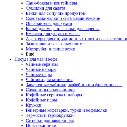
Ланч-боксы и контейнеры
Сушилки для салата
Банки для сыпучих продуктов
Соковыжималки и сита механические
Органайзеры для кухни
Банки для меда и вазочки для варенья
Емкости для уксуса и масла
Адаптеры для индукционных плит и рассекатели о
Зажигалки для газовых плит
Мясорубки и лапшерезки
Ещё
Посуда для чая и кофе
Чайные сервизы
Чайные наборы
Чайные пары
Чайники для кипячения
Заварочные чайники, кофейники и френч-прессы
Сахарницы и молочники
Кофейные сервизы и наборы
Кофейные пары
Кружки
Гейзерные кофеварки, турки и кофемолки
Термосы и термокружки
Ситечки для заварки чая
Подстаканники