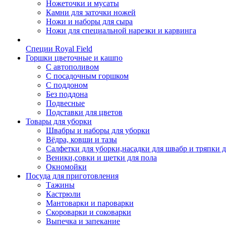
Ножеточки и мусаты
Камни для заточки ножей
Ножи и наборы для сыра
Ножи для специальной нарезки и карвинга
Специи Royal Field
Горшки цветочные и кашпо
С автополивом
С посадочным горшком
С поддоном
Без поддона
Подвесные
Подставки для цветов
Товары для уборки
Швабры и наборы для уборки
Вёдра, ковши и тазы
Салфетки для уборки,насадки для швабр и тряпки 
Веники,совки и щетки для пола
Окномойки
Посуда для приготовления
Тажины
Кастрюли
Мантоварки и пароварки
Скороварки и соковарки
Выпечка и запекание