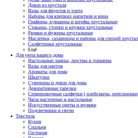
Декор из хрусталя
Вазы для фруктов и торта
Наборы для крепких напитков и вина
Графины, кувшины и штофы хрустальные
Стаканы, стопки и кружки хрустальные
Рюмки и фужеры хрустальные
Масленки, сахарницы и наборы для специй хруста
Салфетники хрустальные
Ещё
Для уюта вашего дома
Настольные лампы, люстры и торшеры
Вазы для цветов
Ароматы для дома
Шкатулки
Сувениры и декор для дома
Декоративные тарелки
Сервировочные салфетки ( плейсматы, персонники
Часы настенные и настольные
Искусственные цветы и муляжи
Подсвечники и свечи
Текстиль
Кухня
Спальня
Гостиная