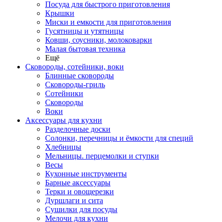
Посуда для быстрого приготовления
Крышки
Миски и емкости для приготовления
Гусятницы и утятницы
Ковши, соусники, молоковарки
Малая бытовая техника
Ещё
Сковороды, сотейники, воки
Блинные сковороды
Сковороды-гриль
Сотейники
Сковороды
Воки
Аксессуары для кухни
Разделочные доски
Солонки, перечницы и ёмкости для специй
Хлебницы
Мельницы. перцемолки и ступки
Весы
Кухонные инструменты
Барные аксессуары
Терки и овощерезки
Дуршлаги и сита
Сушилки для посуды
Мелочи для кухни