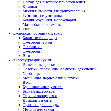
Посуда для быстрого приготовления
Крышки
Миски и емкости для приготовления
Гусятницы и утятницы
Ковши, соусники, молоковарки
Малая бытовая техника
Ещё
Сковороды, сотейники, воки
Блинные сковороды
Сковороды-гриль
Сотейники
Сковороды
Воки
Аксессуары для кухни
Разделочные доски
Солонки, перечницы и ёмкости для специй
Хлебницы
Мельницы. перцемолки и ступки
Весы
Кухонные инструменты
Барные аксессуары
Терки и овощерезки
Дуршлаги и сита
Сушилки для посуды
Мелочи для кухни