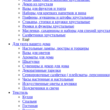
Декор из хрусталя
Вазы для фруктов и торта
Наборы для крепких напитков и вина
Графины, кувшины и штофы хрустальные
Стаканы, стопки и кружки хрустальные
Рюмки и фужеры хрустальные
Масленки, сахарницы и наборы для специй хруста
Салфетники хрустальные
Ещё
Для уюта вашего дома
Настольные лампы, люстры и торшеры
Вазы для цветов
Ароматы для дома
Шкатулки
Сувениры и декор для дома
Декоративные тарелки
Сервировочные салфетки ( плейсматы, персонники
Часы настенные и настольные
Искусственные цветы и муляжи
Подсвечники и свечи
Текстиль
Кухня
Спальня
Гостиная