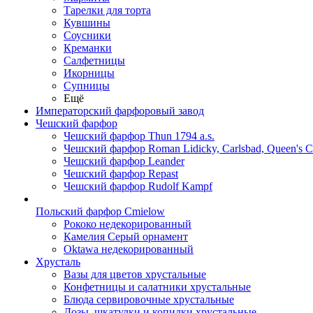
Тарелки для торта
Кувшины
Соусники
Креманки
Салфетницы
Икорницы
Супницы
Ещё
Императорский фарфоровый завод
Чешский фарфор
Чешский фарфор Thun 1794 a.s.
Чешский фарфор Roman Lidicky, Carlsbad, Queen's 
Чешский фарфор Leander
Чешский фарфор Repast
Чешский фарфор Rudolf Kampf
Польский фарфор Сmielow
Рококо недекорированный
Камелия Серый орнамент
Oktawa недекорированный
Хрусталь
Вазы для цветов хрустальные
Конфетницы и салатники хрустальные
Блюда сервировочные хрустальные
Дозы, шкатулки и копилки хрустальные