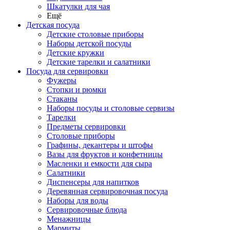
Шкатулки для чая
Ещё
Детская посуда
Детские столовые приборы
Наборы детской посуды
Детские кружки
Детские тарелки и салатники
Посуда для сервировки
Фужеры
Стопки и рюмки
Стаканы
Наборы посуды и столовые сервизы
Тарелки
Предметы сервировки
Столовые приборы
Графины, декантеры и штофы
Вазы для фруктов и конфетницы
Масленки и емкости для сыра
Салатники
Диспенсеры для напитков
Деревянная сервировочная посуда
Наборы для воды
Сервировочные блюда
Менажницы
Мармиты