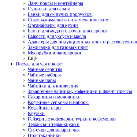
Ланч-боксы и контейнеры
Сушилки для салата
Банки для сыпучих продуктов
Соковыжималки и сита механические
Органайзеры для кухни
Банки для меда и вазочки для варенья
Емкости для уксуса и масла
Адаптеры для индукционных плит и рассекатели о
Зажигалки для газовых плит
Мясорубки и лапшерезки
Ещё
Посуда для чая и кофе
Чайные сервизы
Чайные наборы
Чайные пары
Чайники для кипячения
Заварочные чайники, кофейники и френч-прессы
Сахарницы и молочники
Кофейные сервизы и наборы
Кофейные пары
Кружки
Гейзерные кофеварки, турки и кофемолки
Термосы и термокружки
Ситечки для заварки чая
Подстаканники