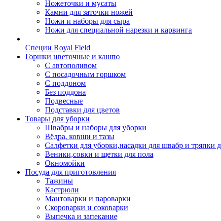
Ножеточки и мусаты
Камни для заточки ножей
Ножи и наборы для сыра
Ножи для специальной нарезки и карвинга
Специи Royal Field
Горшки цветочные и кашпо
С автополивом
С посадочным горшком
С поддоном
Без поддона
Подвесные
Подставки для цветов
Товары для уборки
Швабры и наборы для уборки
Вёдра, ковши и тазы
Салфетки для уборки,насадки для швабр и тряпки 
Веники,совки и щетки для пола
Окномойки
Посуда для приготовления
Тажины
Кастрюли
Мантоварки и пароварки
Скороварки и соковарки
Выпечка и запекание