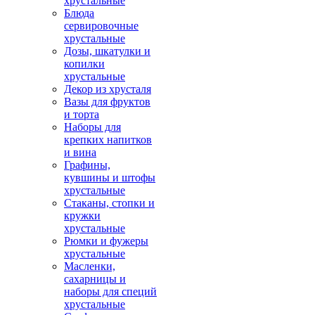
хрустальные
Блюда
сервировочные
хрустальные
Дозы, шкатулки и
копилки
хрустальные
Декор из хрусталя
Вазы для фруктов
и торта
Наборы для
крепких напитков
и вина
Графины,
кувшины и штофы
хрустальные
Стаканы, стопки и
кружки
хрустальные
Рюмки и фужеры
хрустальные
Масленки,
сахарницы и
наборы для специй
хрустальные