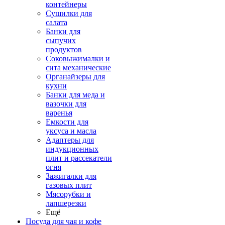
контейнеры
Сушилки для
салата
Банки для
сыпучих
продуктов
Соковыжималки и
сита механические
Органайзеры для
кухни
Банки для меда и
вазочки для
варенья
Емкости для
уксуса и масла
Адаптеры для
индукционных
плит и рассекатели
огня
Зажигалки для
газовых плит
Мясорубки и
лапшерезки
Ещё
Посуда для чая и кофе