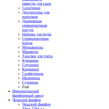
емкости для сыра
Салатники
Диспенсеры для
напитков
Деревянная
сервировочная
посуда
Наборы для воды
Сервировочные
блюда
Менажницы
Мармиты
Тарелки для торта
Кувшины
Соусники
Креманки
Салфетницы
Икорницы
Супницы
Ещё
Императорский
фарфоровый завод
Чешский фарфор
Чешский фарфор
Thun 1794 a.s.