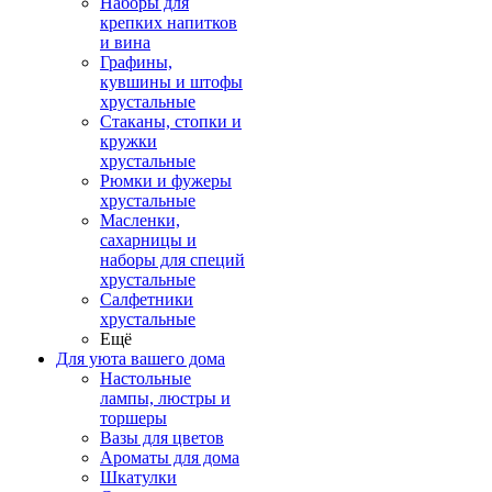
Наборы для
крепких напитков
и вина
Графины,
кувшины и штофы
хрустальные
Стаканы, стопки и
кружки
хрустальные
Рюмки и фужеры
хрустальные
Масленки,
сахарницы и
наборы для специй
хрустальные
Салфетники
хрустальные
Ещё
Для уюта вашего дома
Настольные
лампы, люстры и
торшеры
Вазы для цветов
Ароматы для дома
Шкатулки