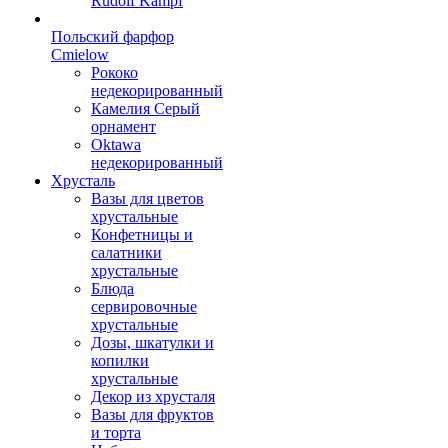
Rudolf Kampf
Польский фарфор
Сmielow
Рококо
недекорированный
Камелия Серый
орнамент
Oktawa
недекорированный
Хрусталь
Вазы для цветов
хрустальные
Конфетницы и
салатники
хрустальные
Блюда
сервировочные
хрустальные
Дозы, шкатулки и
копилки
хрустальные
Декор из хрусталя
Вазы для фруктов
и торта