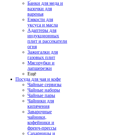
Банки для меда и
вазочки для
варенья
Емкости для
уксуса и масла
Адаптеры для
индукционных
плит и рассекатели
огня
Зажигалки для
газовых плит
Мясорубки и
лапшерезки
Ещё
Посуда для чая и кофе
Чайные сервизы
Чайные наборы
Чайные пары
Чайники для
кипячения
Заварочные
чайники,
кофейники и
френч-прессы
Сахарницы и