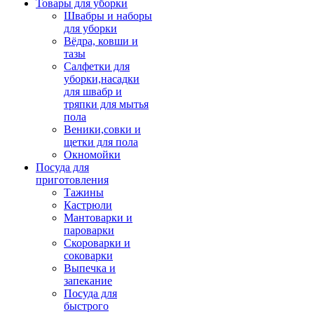
Товары для уборки
Швабры и наборы
для уборки
Вёдра, ковши и
тазы
Салфетки для
уборки,насадки
для швабр и
тряпки для мытья
пола
Веники,совки и
щетки для пола
Окномойки
Посуда для
приготовления
Тажины
Кастрюли
Мантоварки и
пароварки
Скороварки и
соковарки
Выпечка и
запекание
Посуда для
быстрого