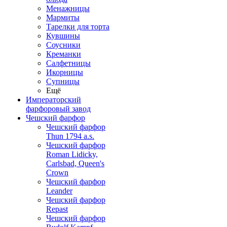
Менажницы
Мармиты
Тарелки для торта
Кувшины
Соусники
Креманки
Салфетницы
Икорницы
Супницы
Ещё
Императорский
фарфоровый завод
Чешский фарфор
Чешский фарфор
Thun 1794 a.s.
Чешский фарфор
Roman Lidicky,
Carlsbad, Queen's
Crown
Чешский фарфор
Leander
Чешский фарфор
Repast
Чешский фарфор