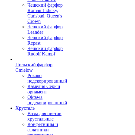
Чешский фарфор
Roman Lidicky,
Carlsbad, Queen's
Crown
Чешский фарфор
Leander
Чешский фарфор
Repast
Чешский фарфор
Rudolf Kampf
Польский фарфор
Сmielow
Рококо
недекорированный
Камелия Серый
орнамент
Oktawa
недекорированный
Хрусталь
Вазы для цветов
хрустальные
Конфетницы и
салатники