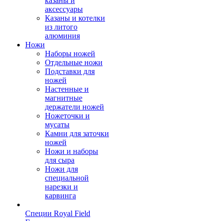
казаны и
аксессуары
Казаны и котелки
из литого
алюминия
Ножи
Наборы ножей
Отдельные ножи
Подставки для
ножей
Настенные и
магнитные
держатели ножей
Ножеточки и
мусаты
Камни для заточки
ножей
Ножи и наборы
для сыра
Ножи для
специальной
нарезки и
карвинга
Специи Royal Field