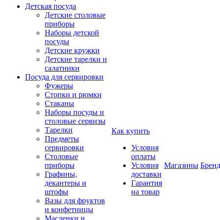
Детская посуда
Детские столовые
приборы
Наборы детской
посуды
Детские кружки
Детские тарелки и
салатники
Посуда для сервировки
Фужеры
Стопки и рюмки
Стаканы
Наборы посуды и
столовые сервизы
Тарелки
Как купить
Предметы
сервировки
Условия
Столовые
оплаты
приборы
Условия
Магазины
Брен
Графины,
доставки
декантеры и
Гарантия
штофы
на товар
Вазы для фруктов
и конфетницы
Масленки и