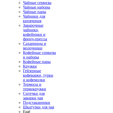
Чайные сервизы
Чайные наборы
Чайные пары
Чайники для
кипячения
Заварочные
чайники,
кофейники и
френч-прессы
Сахарницы и
молочники
Кофейные сервизы
и наборы
Кофейные пары
Кружки
Гейзерные
кофеварки, турки
и кофемолки
Термосы и
термокружки
Ситечки для
заварки чая
Подстаканники
Шкатулки для чая
Ещё