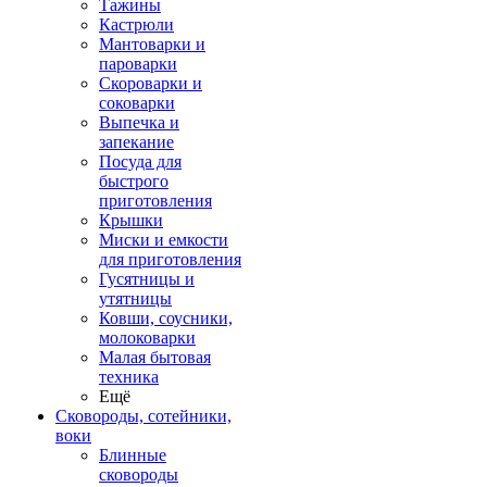
Тажины
Кастрюли
Мантоварки и
пароварки
Скороварки и
соковарки
Выпечка и
запекание
Посуда для
быстрого
приготовления
Крышки
Миски и емкости
для приготовления
Гусятницы и
утятницы
Ковши, соусники,
молоковарки
Малая бытовая
техника
Ещё
Сковороды, сотейники,
воки
Блинные
сковороды