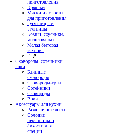
приготовления
Крышки
Миски и емкости
для приготовления
Гусятницы и
утятницы
Ковши, соусники,
молоковарки
Малая бытовая
техника
Ещё
Сковороды, сотейники,
воки
Блинные
сковороды
Сковороды-гриль
Сотейники
Сковороды
Воки
Аксессуары для кухни
Разделочные доски
Солонки,
перечницы и
ёмкости для
специй