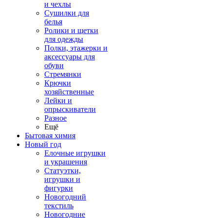
и чехлы
Сушилки для
белья
Ролики и щетки
для одежды
Полки, этажерки и
аксессуары для
обуви
Стремянки
Крючки
хозяйственные
Лейки и
опрыскиватели
Разное
Ещё
Бытовая химия
Новый год
Елочные игрушки
и украшения
Статуэтки,
игрушки и
фигурки
Новогодний
текстиль
Новогодние