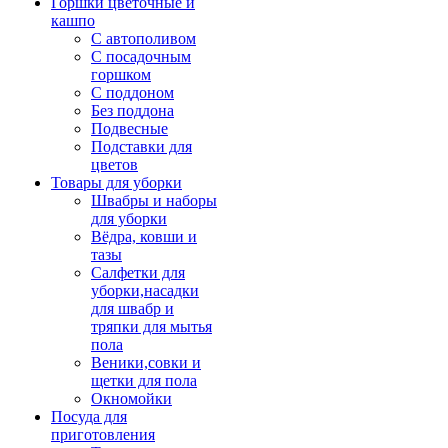
Горшки цветочные и
кашпо
С автополивом
С посадочным
горшком
С поддоном
Без поддона
Подвесные
Подставки для
цветов
Товары для уборки
Швабры и наборы
для уборки
Вёдра, ковши и
тазы
Салфетки для
уборки,насадки
для швабр и
тряпки для мытья
пола
Веники,совки и
щетки для пола
Окномойки
Посуда для
приготовления