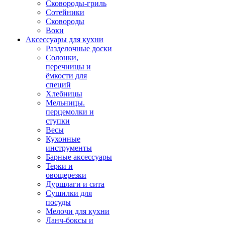
Сковороды-гриль
Сотейники
Сковороды
Воки
Аксессуары для кухни
Разделочные доски
Солонки,
перечницы и
ёмкости для
специй
Хлебницы
Мельницы.
перцемолки и
ступки
Весы
Кухонные
инструменты
Барные аксессуары
Терки и
овощерезки
Дуршлаги и сита
Сушилки для
посуды
Мелочи для кухни
Ланч-боксы и