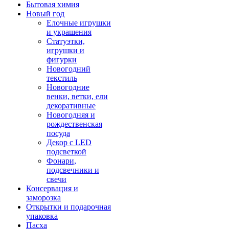
Бытовая химия
Новый год
Елочные игрушки
и украшения
Статуэтки,
игрушки и
фигурки
Новогодний
текстиль
Новогодние
венки, ветки, ели
декоративные
Новогодняя и
рождественская
посуда
Декор с LED
подсветкой
Фонари,
подсвечники и
свечи
Консервация и
заморозка
Открытки и подарочная
упаковка
Пасха