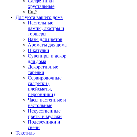
Салфетники
хрустальные
Ещё
Для уюта вашего дома
Настольные
лампы, люстры и
торшеры
Вазы для цветов
Ароматы для дома
Шкатулки
Сувениры и декор
для дома
Декоративные
тарелки
Сервировочные
салфетки (
плейсматы,
персонники)
Часы настенные и
настольные
Искусственные
цветы и муляжи
Подсвечники и
свечи
Текстиль