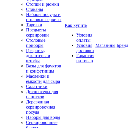
Стопки и рюмки
Стаканы
Наборы посуды и
столовые сервизы
Тарелки
Как купить
Предметы
сервировки
Условия
Столовые
оплаты
приборы
Условия
Магазины
Брен
Графины,
доставки
декантеры и
Гарантия
штофы
на товар
Вазы для фруктов
и конфетницы
Масленки и
емкости для сыра
Салатники
Диспенсеры для
напитков
Деревянная
сервировочная
посуда
Наборы для воды
Сервировочные
блюда