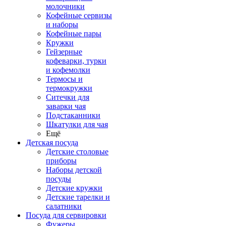
молочники
Кофейные сервизы
и наборы
Кофейные пары
Кружки
Гейзерные
кофеварки, турки
и кофемолки
Термосы и
термокружки
Ситечки для
заварки чая
Подстаканники
Шкатулки для чая
Ещё
Детская посуда
Детские столовые
приборы
Наборы детской
посуды
Детские кружки
Детские тарелки и
салатники
Посуда для сервировки
Фужеры