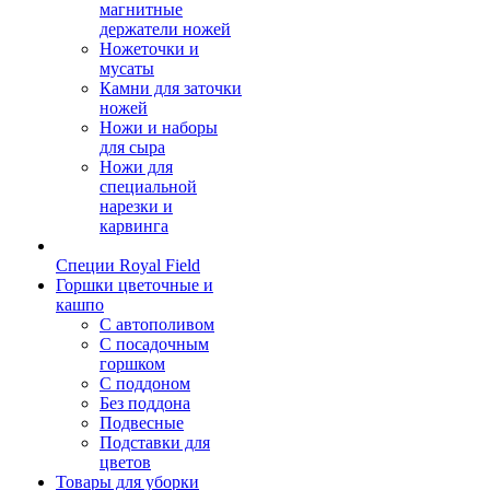
магнитные
держатели ножей
Ножеточки и
мусаты
Камни для заточки
ножей
Ножи и наборы
для сыра
Ножи для
специальной
нарезки и
карвинга
Специи Royal Field
Горшки цветочные и
кашпо
С автополивом
С посадочным
горшком
С поддоном
Без поддона
Подвесные
Подставки для
цветов
Товары для уборки