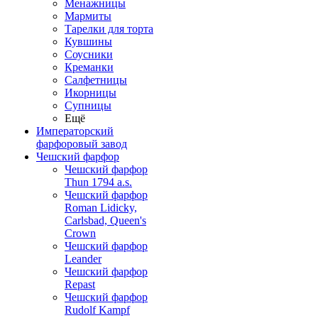
Менажницы
Мармиты
Тарелки для торта
Кувшины
Соусники
Креманки
Салфетницы
Икорницы
Супницы
Ещё
Императорский
фарфоровый завод
Чешский фарфор
Чешский фарфор
Thun 1794 a.s.
Чешский фарфор
Roman Lidicky,
Carlsbad, Queen's
Crown
Чешский фарфор
Leander
Чешский фарфор
Repast
Чешский фарфор
Rudolf Kampf