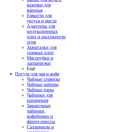
вазочки для
варенья
Емкости для
уксуса и масла
Адаптеры для
индукционных
плит и рассекатели
огня
Зажигалки для
газовых плит
Мясорубки и
лапшерезки
Ещё
Посуда для чая и кофе
Чайные сервизы
Чайные наборы
Чайные пары
Чайники для
кипячения
Заварочные
чайники,
кофейники и
френч-прессы
Сахарницы и