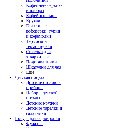
молочники
Кофейные сервизы
и наборы
Кофейные пары
Кружки
Гейзерные
кофеварки, турки
и кофемолки
Термосы и
термокружки
Ситечки для
заварки чая
Подстаканники
Шкатулки для чая
Ещё
Детская посуда
Детские столовые
приборы
Наборы детской
посуды
Детские кружки
Детские тарелки и
салатники
Посуда для сервировки
Фужеры