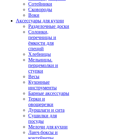
Сотейники
Сковороды
Воки
Аксессуары для кухни
Разделочные доски
Солонки,
перечницы и
ёмкости для
специй
Хлебницы
Мельницы.
перцемолки и
ступки
Весы
Кухонные
инструменты
Барные аксессуары
Терки и
овощерезки
Дуршлаги и сита
Сушилки для
посуды
Мелочи для кухни
Ланч-боксы и
контейнеры