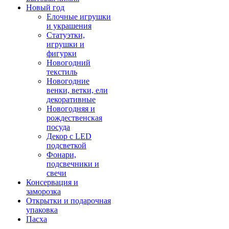
Новый год
Елочные игрушки
и украшения
Статуэтки,
игрушки и
фигурки
Новогодний
текстиль
Новогодние
венки, ветки, ели
декоративные
Новогодняя и
рождественская
посуда
Декор с LED
подсветкой
Фонари,
подсвечники и
свечи
Консервация и
заморозка
Открытки и подарочная
упаковка
Пасха