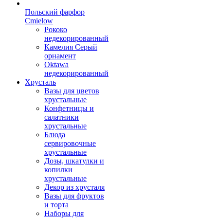
Польский фарфор
Сmielow
Рококо
недекорированный
Камелия Серый
орнамент
Oktawa
недекорированный
Хрусталь
Вазы для цветов
хрустальные
Конфетницы и
салатники
хрустальные
Блюда
сервировочные
хрустальные
Дозы, шкатулки и
копилки
хрустальные
Декор из хрусталя
Вазы для фруктов
и торта
Наборы для