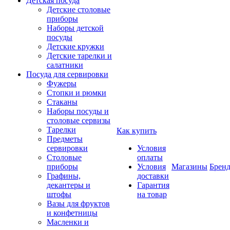
Детская посуда
Детские столовые
приборы
Наборы детской
посуды
Детские кружки
Детские тарелки и
салатники
Посуда для сервировки
Фужеры
Стопки и рюмки
Стаканы
Наборы посуды и
столовые сервизы
Тарелки
Как купить
Предметы
сервировки
Условия
Столовые
оплаты
приборы
Условия
Магазины
Брен
Графины,
доставки
декантеры и
Гарантия
штофы
на товар
Вазы для фруктов
и конфетницы
Масленки и