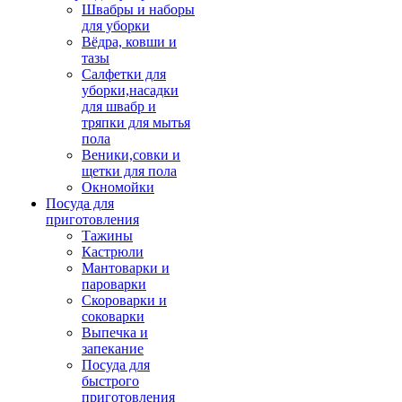
Швабры и наборы
для уборки
Вёдра, ковши и
тазы
Салфетки для
уборки,насадки
для швабр и
тряпки для мытья
пола
Веники,совки и
щетки для пола
Окномойки
Посуда для
приготовления
Тажины
Кастрюли
Мантоварки и
пароварки
Скороварки и
соковарки
Выпечка и
запекание
Посуда для
быстрого
приготовления