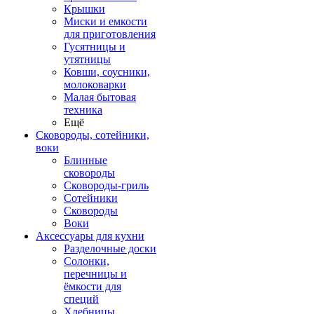
Крышки
Миски и емкости
для приготовления
Гусятницы и
утятницы
Ковши, соусники,
молоковарки
Малая бытовая
техника
Ещё
Сковороды, сотейники,
воки
Блинные
сковороды
Сковороды-гриль
Сотейники
Сковороды
Воки
Аксессуары для кухни
Разделочные доски
Солонки,
перечницы и
ёмкости для
специй
Хлебницы