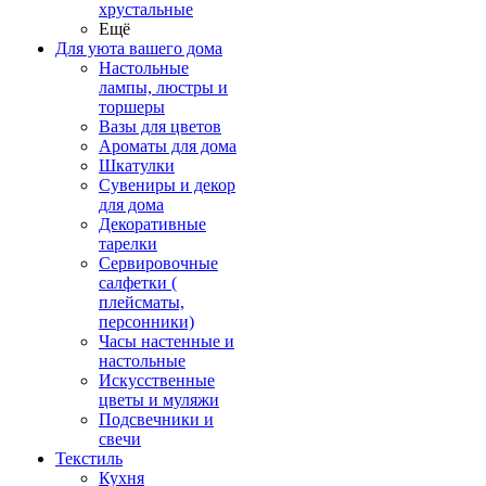
хрустальные
Ещё
Для уюта вашего дома
Настольные
лампы, люстры и
торшеры
Вазы для цветов
Ароматы для дома
Шкатулки
Сувениры и декор
для дома
Декоративные
тарелки
Сервировочные
салфетки (
плейсматы,
персонники)
Часы настенные и
настольные
Искусственные
цветы и муляжи
Подсвечники и
свечи
Текстиль
Кухня