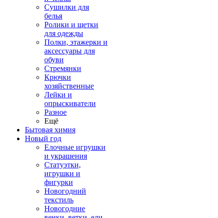
Сушилки для
белья
Ролики и щетки
для одежды
Полки, этажерки и
аксессуары для
обуви
Стремянки
Крючки
хозяйственные
Лейки и
опрыскиватели
Разное
Ещё
Бытовая химия
Новый год
Елочные игрушки
и украшения
Статуэтки,
игрушки и
фигурки
Новогодний
текстиль
Новогодние
венки, ветки, ели