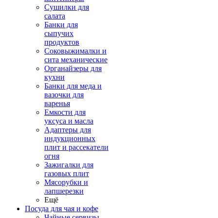
Сушилки для
салата
Банки для
сыпучих
продуктов
Соковыжималки и
сита механические
Органайзеры для
кухни
Банки для меда и
вазочки для
варенья
Емкости для
уксуса и масла
Адаптеры для
индукционных
плит и рассекатели
огня
Зажигалки для
газовых плит
Мясорубки и
лапшерезки
Ещё
Посуда для чая и кофе
Чайные сервизы