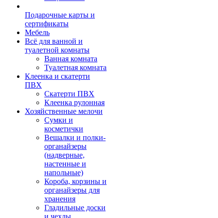
Подарочные карты и
сертификаты
Мебель
Всё для ванной и
туалетной комнаты
Ванная комната
Туалетная комната
Клеенка и скатерти
ПВХ
Скатерти ПВХ
Клеенка рулонная
Хозяйственные мелочи
Сумки и
косметички
Вешалки и полки-
органайзеры
(надверные,
настенные и
напольные)
Короба, корзины и
органайзеры для
хранения
Гладильные доски
и чехлы