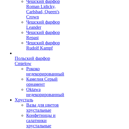
Чешский фарфор
Roman Lidicky,
Carlsbad, Queen's
Crown
Чешский фарфор
Leander
Чешский фарфор
Repast
Чешский фарфор
Rudolf Kampf
Польский фарфор
Сmielow
Рококо
недекорированный
Камелия Серый
орнамент
Oktawa
недекорированный
Хрусталь
Вазы для цветов
хрустальные
Конфетницы и
салатники
хрустальные