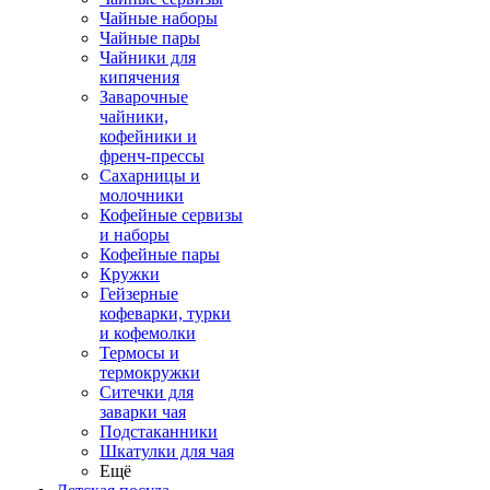
Чайные наборы
Чайные пары
Чайники для
кипячения
Заварочные
чайники,
кофейники и
френч-прессы
Сахарницы и
молочники
Кофейные сервизы
и наборы
Кофейные пары
Кружки
Гейзерные
кофеварки, турки
и кофемолки
Термосы и
термокружки
Ситечки для
заварки чая
Подстаканники
Шкатулки для чая
Ещё