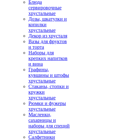
Блюда
сервировочные
хрустальные
Дозы, шкатулки и
копилки
хрустальные
Декор из хрусталя
Вазы для фруктов
и торта
Наборы для
крепких напитков
и вина
Графины,
кувшины и штофы
хрустальные
Стаканы, стопки и
кружки
хрустальные
Рюмки и фужеры
хрустальные
Масленки,
сахарницы и
наборы для специй
хрустальные
Салфетники