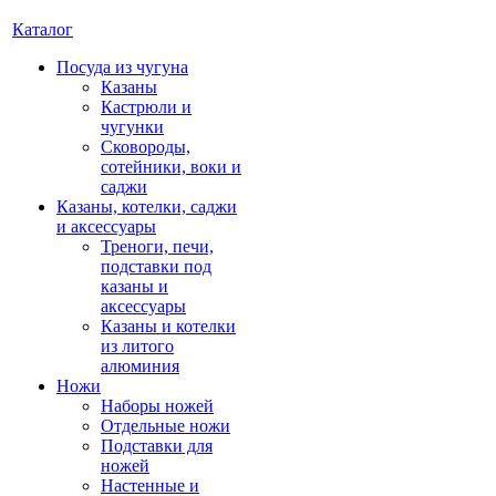
Каталог
Посуда из чугуна
Казаны
Кастрюли и
чугунки
Сковороды,
сотейники, воки и
саджи
Казаны, котелки, саджи
и аксессуары
Треноги, печи,
подставки под
казаны и
аксессуары
Казаны и котелки
из литого
алюминия
Ножи
Наборы ножей
Отдельные ножи
Подставки для
ножей
Настенные и