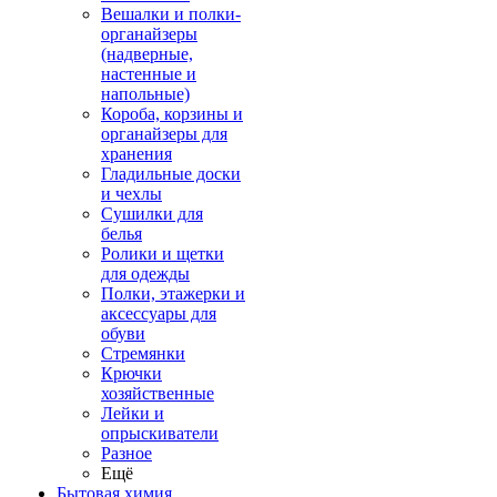
Вешалки и полки-
органайзеры
(надверные,
настенные и
напольные)
Короба, корзины и
органайзеры для
хранения
Гладильные доски
и чехлы
Сушилки для
белья
Ролики и щетки
для одежды
Полки, этажерки и
аксессуары для
обуви
Стремянки
Крючки
хозяйственные
Лейки и
опрыскиватели
Разное
Ещё
Бытовая химия