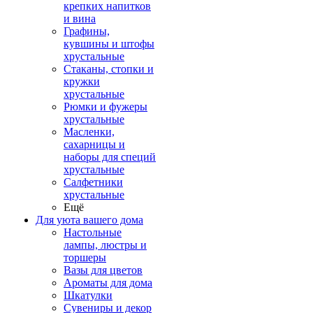
крепких напитков
и вина
Графины,
кувшины и штофы
хрустальные
Стаканы, стопки и
кружки
хрустальные
Рюмки и фужеры
хрустальные
Масленки,
сахарницы и
наборы для специй
хрустальные
Салфетники
хрустальные
Ещё
Для уюта вашего дома
Настольные
лампы, люстры и
торшеры
Вазы для цветов
Ароматы для дома
Шкатулки
Сувениры и декор