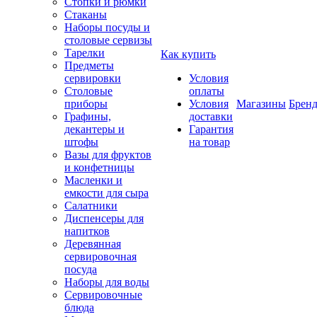
Стопки и рюмки
Стаканы
Наборы посуды и
столовые сервизы
Тарелки
Как купить
Предметы
сервировки
Условия
Столовые
оплаты
приборы
Условия
Магазины
Брен
Графины,
доставки
декантеры и
Гарантия
штофы
на товар
Вазы для фруктов
и конфетницы
Масленки и
емкости для сыра
Салатники
Диспенсеры для
напитков
Деревянная
сервировочная
посуда
Наборы для воды
Сервировочные
блюда