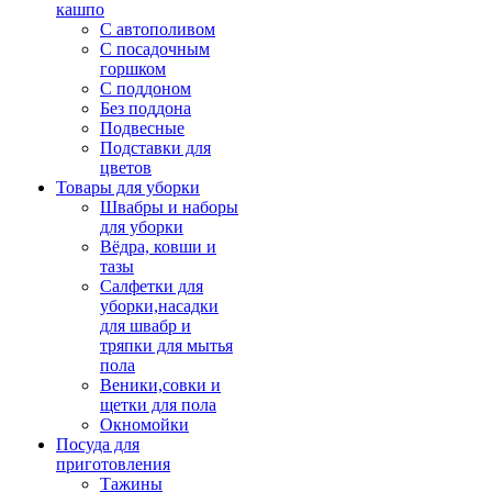
кашпо
С автополивом
С посадочным
горшком
С поддоном
Без поддона
Подвесные
Подставки для
цветов
Товары для уборки
Швабры и наборы
для уборки
Вёдра, ковши и
тазы
Салфетки для
уборки,насадки
для швабр и
тряпки для мытья
пола
Веники,совки и
щетки для пола
Окномойки
Посуда для
приготовления
Тажины