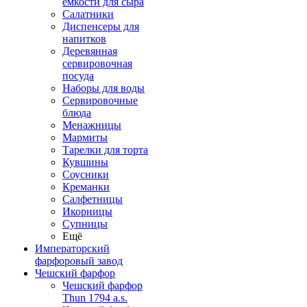
емкости для сыра
Салатники
Диспенсеры для
напитков
Деревянная
сервировочная
посуда
Наборы для воды
Сервировочные
блюда
Менажницы
Мармиты
Тарелки для торта
Кувшины
Соусники
Креманки
Салфетницы
Икорницы
Супницы
Ещё
Императорский
фарфоровый завод
Чешский фарфор
Чешский фарфор
Thun 1794 a.s.