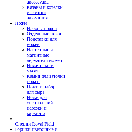
аксессуары
Казаны и котелки
из литого
алюминия
Ножи
Наборы ножей
Отдельные ножи
Подставки для
ножей
Настенные и
магнитные
держатели ножей
Ножеточки и
мусаты
Камни для заточки
ножей
Ножи и наборы
для сыра
Ножи для
специальной
нарезки и
карвинга
Специи Royal Field
Горшки цветочные и