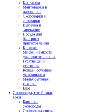
Кастрюли
Мантоварки и
пароварки
Скороварки и
соковарки
Выпечка и
запекание
Посуда для
быстрого
приготовления
Крышки
Миски и емкости
для приготовления
Гусятницы и
утятницы
Ковши, соусники,
молоковарки
Малая бытовая
техника
Ещё
Сковороды, сотейники,
воки
Блинные
сковороды
Сковороды-гриль