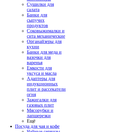
Сушилки для
салата
Банки для
сыпучих
продуктов
Соковыжималки и
сита механические
Органайзеры для
кухни
Банки для меда и
вазочки для
варенья
Емкости для
уксуса и масла
Адаптеры для
индукционных
плит и рассекатели
огня
Зажигалки для
газовых плит
Мясорубки и
лапшерезки
Ещё
Посуда для чая и кофе
Чайные сервизы