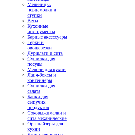
Мельницы.
перцемолки и
ступки
Весы
Кухонные
инструменты
Барные аксессуары
Терки и
овощерезки
Дуршлаги и сита
Сушилки для
посуды
Мелочи для кухни
Ланч-боксы и
контейнеры
Сушилки для
салата
Банки для
сыпучих
продуктов
Соковыжималки и
сита механические
Органайзеры для
кухни
Банки для меда и