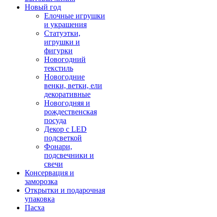
Новый год
Елочные игрушки
и украшения
Статуэтки,
игрушки и
фигурки
Новогодний
текстиль
Новогодние
венки, ветки, ели
декоративные
Новогодняя и
рождественская
посуда
Декор с LED
подсветкой
Фонари,
подсвечники и
свечи
Консервация и
заморозка
Открытки и подарочная
упаковка
Пасха