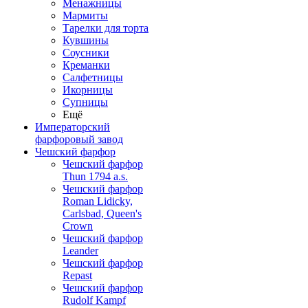
Менажницы
Мармиты
Тарелки для торта
Кувшины
Соусники
Креманки
Салфетницы
Икорницы
Супницы
Ещё
Императорский
фарфоровый завод
Чешский фарфор
Чешский фарфор
Thun 1794 a.s.
Чешский фарфор
Roman Lidicky,
Carlsbad, Queen's
Crown
Чешский фарфор
Leander
Чешский фарфор
Repast
Чешский фарфор
Rudolf Kampf