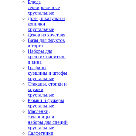
Блюда
сервировочные
хрустальные
Дозы, шкатулки и
копилки
хрустальные
Декор из хрусталя
Вазы для фруктов
и торта
Наборы для
крепких напитков
и вина
Графины,
кувшины и штофы
хрустальные
Стаканы, стопки и
кружки
хрустальные
Рюмки и фужеры
хрустальные
Масленки,
сахарницы и
наборы для специй
хрустальные
Салфетники