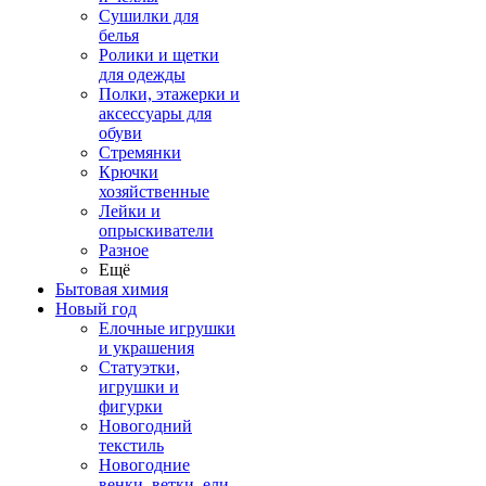
Сушилки для
белья
Ролики и щетки
для одежды
Полки, этажерки и
аксессуары для
обуви
Стремянки
Крючки
хозяйственные
Лейки и
опрыскиватели
Разное
Ещё
Бытовая химия
Новый год
Елочные игрушки
и украшения
Статуэтки,
игрушки и
фигурки
Новогодний
текстиль
Новогодние
венки, ветки, ели