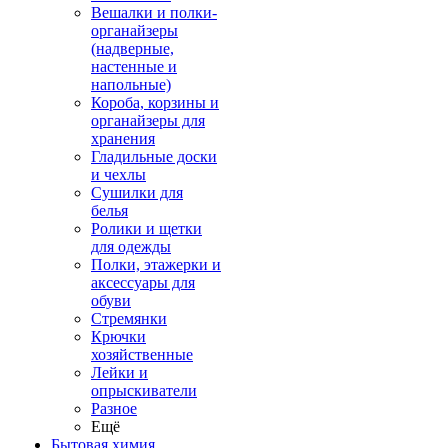
Вешалки и полки-
органайзеры
(надверные,
настенные и
напольные)
Короба, корзины и
органайзеры для
хранения
Гладильные доски
и чехлы
Сушилки для
белья
Ролики и щетки
для одежды
Полки, этажерки и
аксессуары для
обуви
Стремянки
Крючки
хозяйственные
Лейки и
опрыскиватели
Разное
Ещё
Бытовая химия