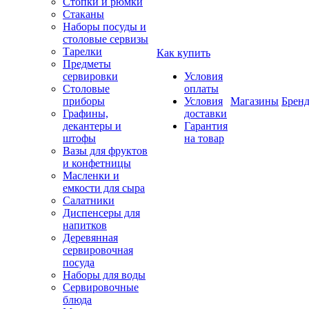
Стопки и рюмки
Стаканы
Наборы посуды и
столовые сервизы
Тарелки
Как купить
Предметы
сервировки
Условия
Столовые
оплаты
приборы
Условия
Магазины
Брен
Графины,
доставки
декантеры и
Гарантия
штофы
на товар
Вазы для фруктов
и конфетницы
Масленки и
емкости для сыра
Салатники
Диспенсеры для
напитков
Деревянная
сервировочная
посуда
Наборы для воды
Сервировочные
блюда