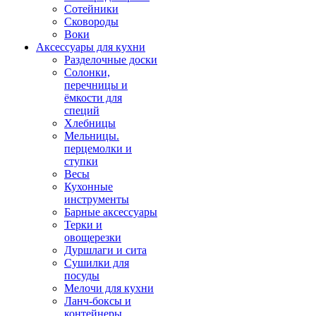
Сотейники
Сковороды
Воки
Аксессуары для кухни
Разделочные доски
Солонки,
перечницы и
ёмкости для
специй
Хлебницы
Мельницы.
перцемолки и
ступки
Весы
Кухонные
инструменты
Барные аксессуары
Терки и
овощерезки
Дуршлаги и сита
Сушилки для
посуды
Мелочи для кухни
Ланч-боксы и
контейнеры