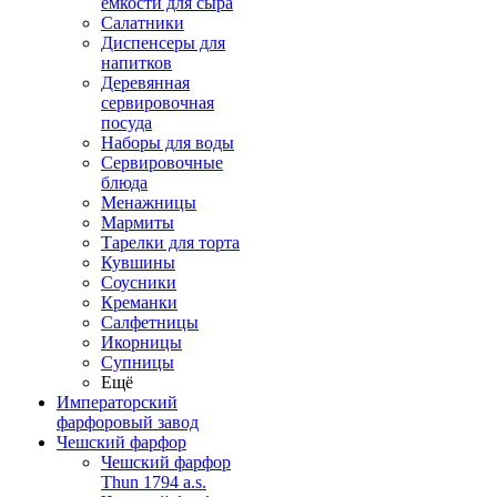
емкости для сыра
Салатники
Диспенсеры для
напитков
Деревянная
сервировочная
посуда
Наборы для воды
Сервировочные
блюда
Менажницы
Мармиты
Тарелки для торта
Кувшины
Соусники
Креманки
Салфетницы
Икорницы
Супницы
Ещё
Императорский
фарфоровый завод
Чешский фарфор
Чешский фарфор
Thun 1794 a.s.