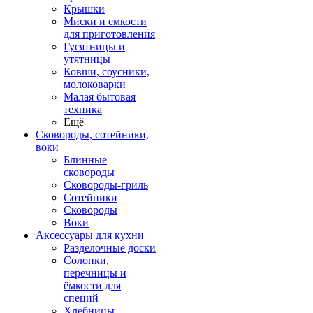
Крышки
Миски и емкости
для приготовления
Гусятницы и
утятницы
Ковши, соусники,
молоковарки
Малая бытовая
техника
Ещё
Сковороды, сотейники,
воки
Блинные
сковороды
Сковороды-гриль
Сотейники
Сковороды
Воки
Аксессуары для кухни
Разделочные доски
Солонки,
перечницы и
ёмкости для
специй
Хлебницы