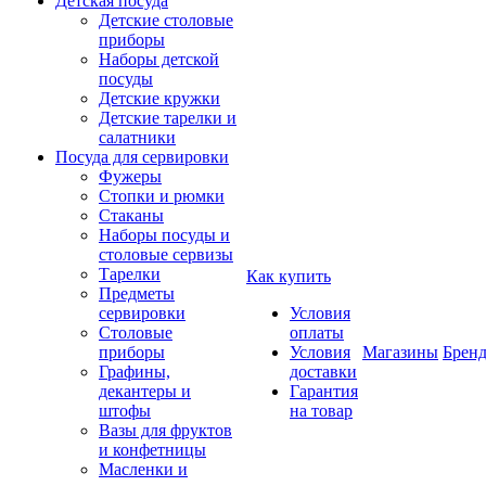
Детская посуда
Детские столовые
приборы
Наборы детской
посуды
Детские кружки
Детские тарелки и
салатники
Посуда для сервировки
Фужеры
Стопки и рюмки
Стаканы
Наборы посуды и
столовые сервизы
Тарелки
Как купить
Предметы
сервировки
Условия
Столовые
оплаты
приборы
Условия
Магазины
Брен
Графины,
доставки
декантеры и
Гарантия
штофы
на товар
Вазы для фруктов
и конфетницы
Масленки и