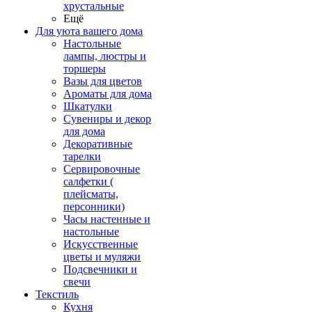
хрустальные
Ещё
Для уюта вашего дома
Настольные
лампы, люстры и
торшеры
Вазы для цветов
Ароматы для дома
Шкатулки
Сувениры и декор
для дома
Декоративные
тарелки
Сервировочные
салфетки (
плейсматы,
персонники)
Часы настенные и
настольные
Искусственные
цветы и муляжи
Подсвечники и
свечи
Текстиль
Кухня