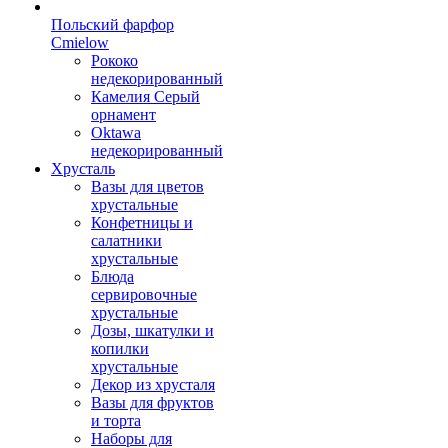
Польский фарфор
Сmielow
Рококо
недекорированный
Камелия Серый
орнамент
Oktawa
недекорированный
Хрусталь
Вазы для цветов
хрустальные
Конфетницы и
салатники
хрустальные
Блюда
сервировочные
хрустальные
Дозы, шкатулки и
копилки
хрустальные
Декор из хрусталя
Вазы для фруктов
и торта
Наборы для