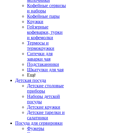
молочники
Кофейные сервизы
и наборы
Кофейные пары
Кружки
Гейзерные
кофеварки, турки
и кофемолки
Термосы и
термокружки
Ситечки для
заварки чая
Подстаканники
Шкатулки для чая
Ещё
Детская посуда
Детские столовые
приборы
Наборы детской
посуды
Детские кружки
Детские тарелки и
салатники
Посуда для сервировки
Фужеры