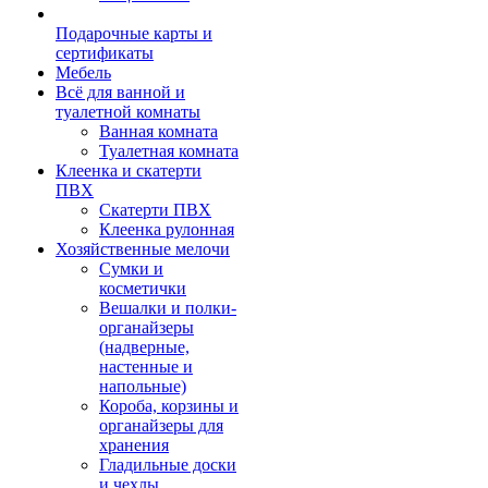
Подарочные карты и
сертификаты
Мебель
Всё для ванной и
туалетной комнаты
Ванная комната
Туалетная комната
Клеенка и скатерти
ПВХ
Скатерти ПВХ
Клеенка рулонная
Хозяйственные мелочи
Сумки и
косметички
Вешалки и полки-
органайзеры
(надверные,
настенные и
напольные)
Короба, корзины и
органайзеры для
хранения
Гладильные доски
и чехлы