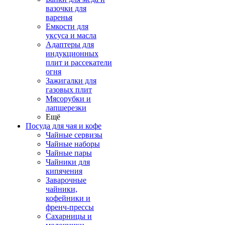
вазочки для
варенья
Емкости для
уксуса и масла
Адаптеры для
индукционных
плит и рассекатели
огня
Зажигалки для
газовых плит
Мясорубки и
лапшерезки
Ещё
Посуда для чая и кофе
Чайные сервизы
Чайные наборы
Чайные пары
Чайники для
кипячения
Заварочные
чайники,
кофейники и
френч-прессы
Сахарницы и