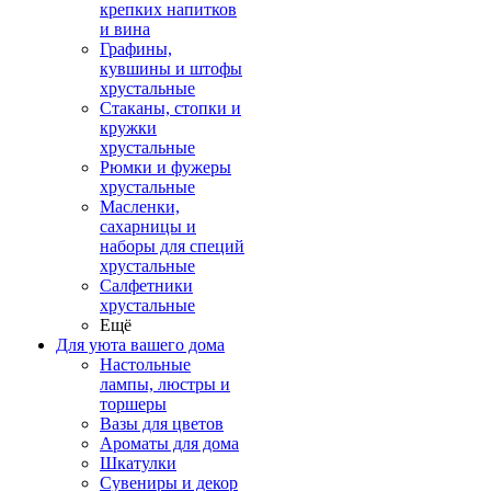
крепких напитков
и вина
Графины,
кувшины и штофы
хрустальные
Стаканы, стопки и
кружки
хрустальные
Рюмки и фужеры
хрустальные
Масленки,
сахарницы и
наборы для специй
хрустальные
Салфетники
хрустальные
Ещё
Для уюта вашего дома
Настольные
лампы, люстры и
торшеры
Вазы для цветов
Ароматы для дома
Шкатулки
Сувениры и декор