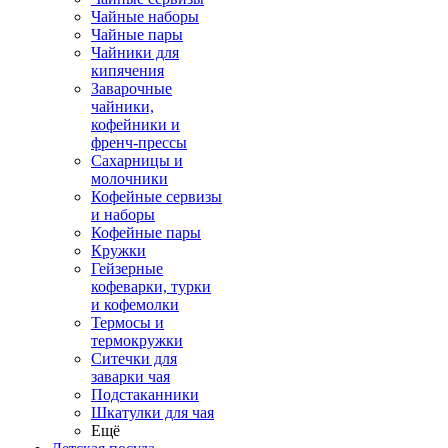
Чайные наборы
Чайные пары
Чайники для
кипячения
Заварочные
чайники,
кофейники и
френч-прессы
Сахарницы и
молочники
Кофейные сервизы
и наборы
Кофейные пары
Кружки
Гейзерные
кофеварки, турки
и кофемолки
Термосы и
термокружки
Ситечки для
заварки чая
Подстаканники
Шкатулки для чая
Ещё