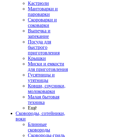
Кастрюли
Мантоварки и
пароварки
Скороварки и
соковарки
Выпечка и
запекание
Посуда для
быстрого
приготовления
Крышки
Миски и емкости
для приготовления
Гусятницы и
утятницы
Ковши, соусники,
молоковарки
Малая бытовая
техника
Ещё
Сковороды, сотейники,
воки
Блинные
сковороды
Сковороды-гриль