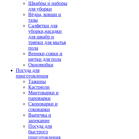
Швабры и наборы
для уборки
Вёдра, ковши и
тазы
Салфетки для
уборки,насадки
для швабр и
тряпки для мытья
пола
Веники,совки и
щетки для пола
Окномойки
Посуда для
приготовления
Тажины
Кастрюли
Мантоварки и
пароварки
Скороварки и
соковарки
Выпечка и
запекание
Посуда для
быстрого
приготовления