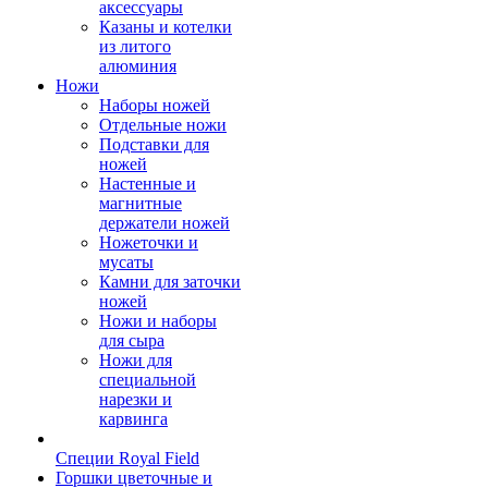
аксессуары
Казаны и котелки
из литого
алюминия
Ножи
Наборы ножей
Отдельные ножи
Подставки для
ножей
Настенные и
магнитные
держатели ножей
Ножеточки и
мусаты
Камни для заточки
ножей
Ножи и наборы
для сыра
Ножи для
специальной
нарезки и
карвинга
Специи Royal Field
Горшки цветочные и