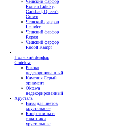
Чешский фарфор
Roman Lidicky,
Carlsbad, Queen's
Crown
Чешский фарфор
Leander
Чешский фарфор
Repast
Чешский фарфор
Rudolf Kampf
Польский фарфор
Сmielow
Рококо
недекорированный
Камелия Серый
орнамент
Oktawa
недекорированный
Хрусталь
Вазы для цветов
хрустальные
Конфетницы и
салатники
хрустальные