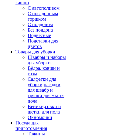
кашпо
С автополивом
С посадочным
горшком
С поддоном
Без поддона
Подвесные
Подставки для
цветов
Товары для уборки
Швабры и наборы
для уборки
Вёдра, ковши и
тазы
Салфетки для
уборки,насадки
для швабр и
тряпки для мытья
пола
Веники,совки и
щетки для пола
Окномойки
Посуда для
приготовления
Тажины