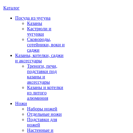
Каталог
Посуда из чугуна
Казаны
Кастрюли и
чугунки
Сковороды,
сотейники, воки и
саджи
Казаны, котелки, саджи
и аксессуары
Треноги, печи,
подставки под
казаны и
аксессуары
Казаны и котелки
из литого
алюминия
Ножи
Наборы ножей
Отдельные ножи
Подставки для
ножей
Настенные и