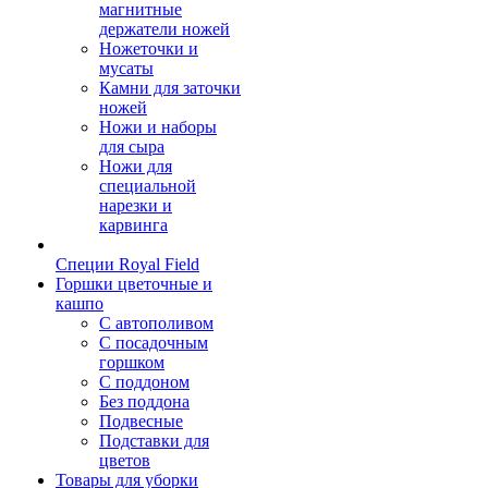
магнитные
держатели ножей
Ножеточки и
мусаты
Камни для заточки
ножей
Ножи и наборы
для сыра
Ножи для
специальной
нарезки и
карвинга
Специи Royal Field
Горшки цветочные и
кашпо
С автополивом
С посадочным
горшком
С поддоном
Без поддона
Подвесные
Подставки для
цветов
Товары для уборки