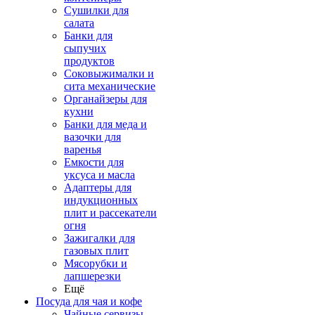
Сушилки для
салата
Банки для
сыпучих
продуктов
Соковыжималки и
сита механические
Органайзеры для
кухни
Банки для меда и
вазочки для
варенья
Емкости для
уксуса и масла
Адаптеры для
индукционных
плит и рассекатели
огня
Зажигалки для
газовых плит
Мясорубки и
лапшерезки
Ещё
Посуда для чая и кофе
Чайные сервизы