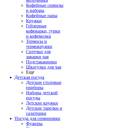
молочники
Кофейные сервизы
и наборы
Кофейные пары
Кружки
Гейзерные
кофеварки, турки
и кофемолки
Термосы и
термокружки
Ситечки для
заварки чая
Подстаканники
Шкатулки для чая
Ещё
Детская посуда
Детские столовые
приборы
Наборы детской
посуды
Детские кружки
Детские тарелки и
салатники
Посуда для сервировки
Фужеры