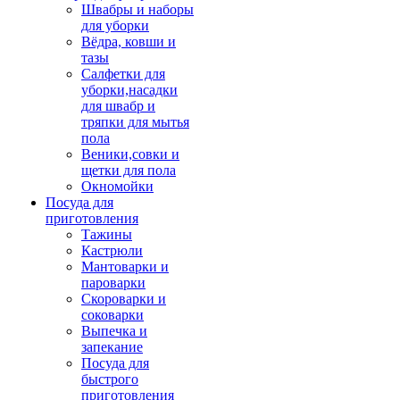
Швабры и наборы
для уборки
Вёдра, ковши и
тазы
Салфетки для
уборки,насадки
для швабр и
тряпки для мытья
пола
Веники,совки и
щетки для пола
Окномойки
Посуда для
приготовления
Тажины
Кастрюли
Мантоварки и
пароварки
Скороварки и
соковарки
Выпечка и
запекание
Посуда для
быстрого
приготовления