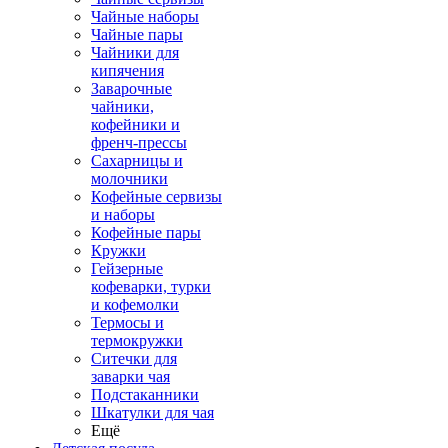
Чайные наборы
Чайные пары
Чайники для
кипячения
Заварочные
чайники,
кофейники и
френч-прессы
Сахарницы и
молочники
Кофейные сервизы
и наборы
Кофейные пары
Кружки
Гейзерные
кофеварки, турки
и кофемолки
Термосы и
термокружки
Ситечки для
заварки чая
Подстаканники
Шкатулки для чая
Ещё