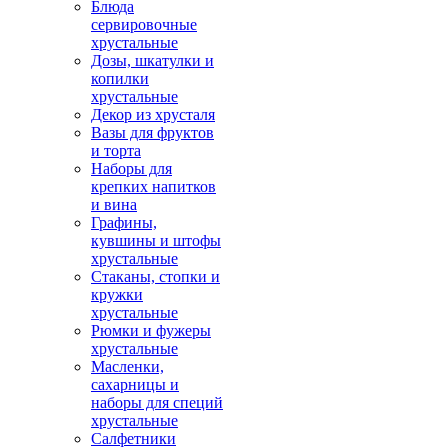
Блюда
сервировочные
хрустальные
Дозы, шкатулки и
копилки
хрустальные
Декор из хрусталя
Вазы для фруктов
и торта
Наборы для
крепких напитков
и вина
Графины,
кувшины и штофы
хрустальные
Стаканы, стопки и
кружки
хрустальные
Рюмки и фужеры
хрустальные
Масленки,
сахарницы и
наборы для специй
хрустальные
Салфетники