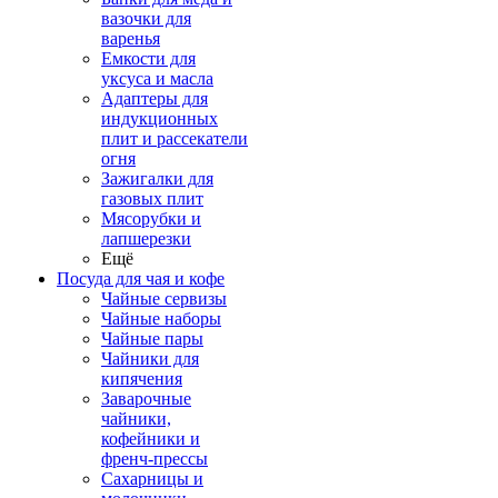
вазочки для
варенья
Емкости для
уксуса и масла
Адаптеры для
индукционных
плит и рассекатели
огня
Зажигалки для
газовых плит
Мясорубки и
лапшерезки
Ещё
Посуда для чая и кофе
Чайные сервизы
Чайные наборы
Чайные пары
Чайники для
кипячения
Заварочные
чайники,
кофейники и
френч-прессы
Сахарницы и