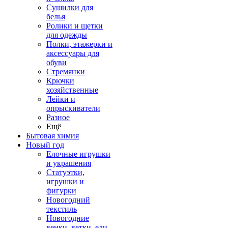
Сушилки для
белья
Ролики и щетки
для одежды
Полки, этажерки и
аксессуары для
обуви
Стремянки
Крючки
хозяйственные
Лейки и
опрыскиватели
Разное
Ещё
Бытовая химия
Новый год
Елочные игрушки
и украшения
Статуэтки,
игрушки и
фигурки
Новогодний
текстиль
Новогодние
венки, ветки, ели