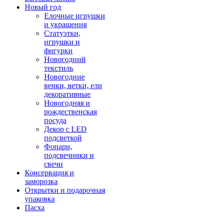
Новый год
Елочные игрушки
и украшения
Статуэтки,
игрушки и
фигурки
Новогодний
текстиль
Новогодние
венки, ветки, ели
декоративные
Новогодняя и
рождественская
посуда
Декор с LED
подсветкой
Фонари,
подсвечники и
свечи
Консервация и
заморозка
Открытки и подарочная
упаковка
Пасха