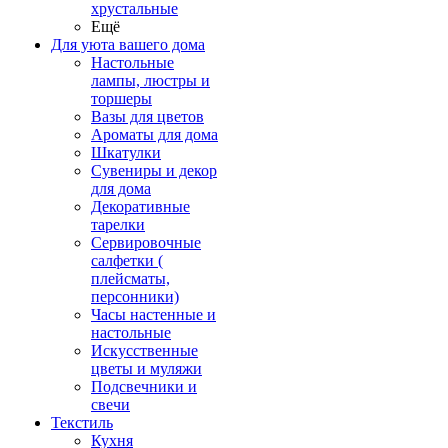
хрустальные
Ещё
Для уюта вашего дома
Настольные
лампы, люстры и
торшеры
Вазы для цветов
Ароматы для дома
Шкатулки
Сувениры и декор
для дома
Декоративные
тарелки
Сервировочные
салфетки (
плейсматы,
персонники)
Часы настенные и
настольные
Искусственные
цветы и муляжи
Подсвечники и
свечи
Текстиль
Кухня