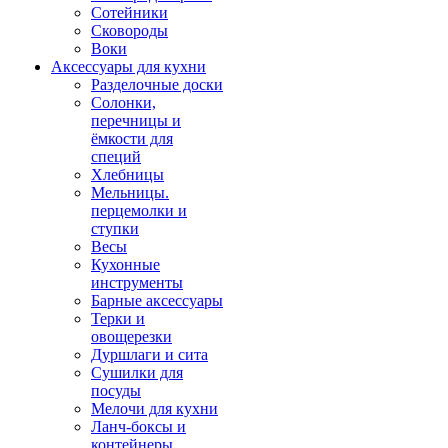
Сотейники
Сковороды
Воки
Аксессуары для кухни
Разделочные доски
Солонки,
перечницы и
ёмкости для
специй
Хлебницы
Мельницы.
перцемолки и
ступки
Весы
Кухонные
инструменты
Барные аксессуары
Терки и
овощерезки
Дуршлаги и сита
Сушилки для
посуды
Мелочи для кухни
Ланч-боксы и
контейнеры