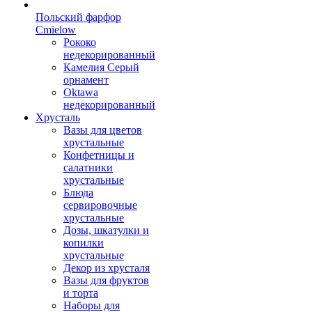
Польский фарфор
Сmielow
Рококо
недекорированный
Камелия Серый
орнамент
Oktawa
недекорированный
Хрусталь
Вазы для цветов
хрустальные
Конфетницы и
салатники
хрустальные
Блюда
сервировочные
хрустальные
Дозы, шкатулки и
копилки
хрустальные
Декор из хрусталя
Вазы для фруктов
и торта
Наборы для