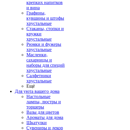
крепких напитков
и вина
Графины,
кувшины и штофы
хрустальные
Стаканы, стопки и
кружки
хрустальные
Рюмки и фужеры
хрустальные
Масленки,
сахарницы и
наборы для специй
хрустальные
Салфетники
хрустальные
Ещё
Для уюта вашего дома
Настольные
лампы, люстры и
торшеры
Вазы для цветов
Ароматы для дома
Шкатулки
Сувениры и декор