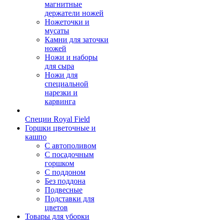
магнитные
держатели ножей
Ножеточки и
мусаты
Камни для заточки
ножей
Ножи и наборы
для сыра
Ножи для
специальной
нарезки и
карвинга
Специи Royal Field
Горшки цветочные и
кашпо
С автополивом
С посадочным
горшком
С поддоном
Без поддона
Подвесные
Подставки для
цветов
Товары для уборки