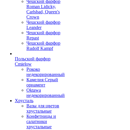
Чешский фарфор
Roman Lidicky,
Carlsbad, Queen's
Crown
Чешский фарфор
Leander
Чешский фарфор
Repast
Чешский фарфор
Rudolf Kampf
Польский фарфор
Сmielow
Рококо
недекорированный
Камелия Серый
орнамент
Oktawa
недекорированный
Хрусталь
Вазы для цветов
хрустальные
Конфетницы и
салатники
хрустальные