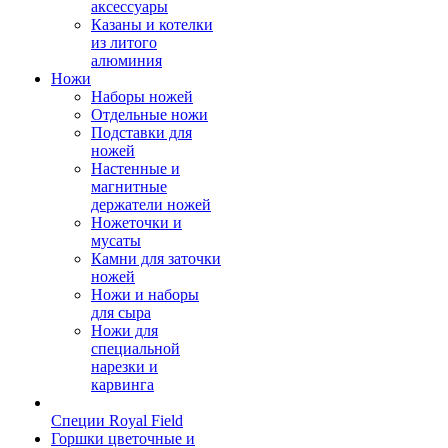
аксессуары
Казаны и котелки
из литого
алюминия
Ножи
Наборы ножей
Отдельные ножи
Подставки для
ножей
Настенные и
магнитные
держатели ножей
Ножеточки и
мусаты
Камни для заточки
ножей
Ножи и наборы
для сыра
Ножи для
специальной
нарезки и
карвинга
Специи Royal Field
Горшки цветочные и