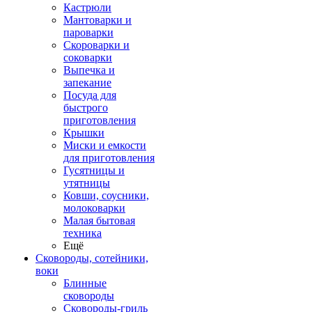
Кастрюли
Мантоварки и
пароварки
Скороварки и
соковарки
Выпечка и
запекание
Посуда для
быстрого
приготовления
Крышки
Миски и емкости
для приготовления
Гусятницы и
утятницы
Ковши, соусники,
молоковарки
Малая бытовая
техника
Ещё
Сковороды, сотейники,
воки
Блинные
сковороды
Сковороды-гриль