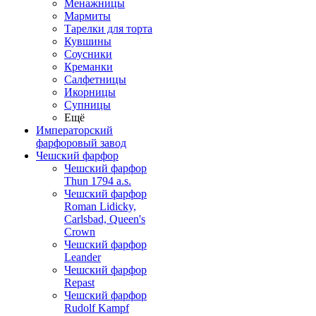
Менажницы
Мармиты
Тарелки для торта
Кувшины
Соусники
Креманки
Салфетницы
Икорницы
Супницы
Ещё
Императорский
фарфоровый завод
Чешский фарфор
Чешский фарфор
Thun 1794 a.s.
Чешский фарфор
Roman Lidicky,
Carlsbad, Queen's
Crown
Чешский фарфор
Leander
Чешский фарфор
Repast
Чешский фарфор
Rudolf Kampf