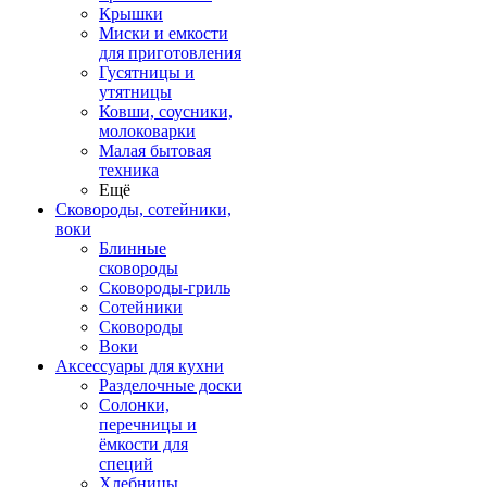
Крышки
Миски и емкости
для приготовления
Гусятницы и
утятницы
Ковши, соусники,
молоковарки
Малая бытовая
техника
Ещё
Сковороды, сотейники,
воки
Блинные
сковороды
Сковороды-гриль
Сотейники
Сковороды
Воки
Аксессуары для кухни
Разделочные доски
Солонки,
перечницы и
ёмкости для
специй
Хлебницы