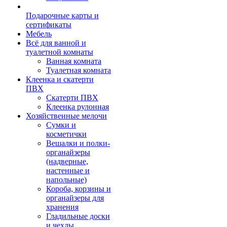
Подарочные карты и
сертификаты
Мебель
Всё для ванной и
туалетной комнаты
Ванная комната
Туалетная комната
Клеенка и скатерти
ПВХ
Скатерти ПВХ
Клеенка рулонная
Хозяйственные мелочи
Сумки и
косметички
Вешалки и полки-
органайзеры
(надверные,
настенные и
напольные)
Короба, корзины и
органайзеры для
хранения
Гладильные доски
и чехлы