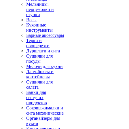
Мельницы.
перцемолки и
ступки
Весы
Кухонные
инструменты
Барные аксессуары
Терки и
овощерезки
Дуршлаги и сита
Сушилки для
посуды
Мелочи для кухни
Ланч-боксы и
контейнеры
Сушилки для
салата
Банки для
сыпучих
продуктов
Соковыжималки и
сита механические
Органайзеры для
кухни
Банки для меда и