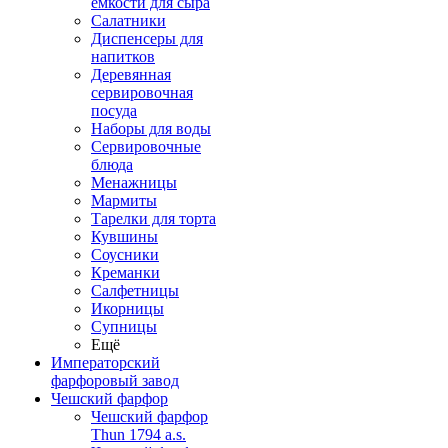
емкости для сыра
Салатники
Диспенсеры для
напитков
Деревянная
сервировочная
посуда
Наборы для воды
Сервировочные
блюда
Менажницы
Мармиты
Тарелки для торта
Кувшины
Соусники
Креманки
Салфетницы
Икорницы
Супницы
Ещё
Императорский
фарфоровый завод
Чешский фарфор
Чешский фарфор
Thun 1794 a.s.