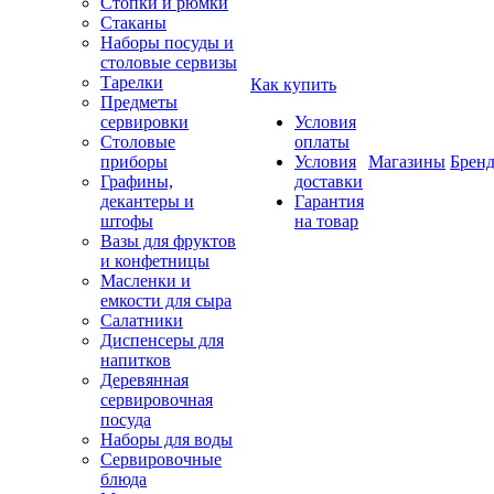
Стопки и рюмки
Стаканы
Наборы посуды и
столовые сервизы
Тарелки
Как купить
Предметы
сервировки
Условия
Столовые
оплаты
приборы
Условия
Магазины
Брен
Графины,
доставки
декантеры и
Гарантия
штофы
на товар
Вазы для фруктов
и конфетницы
Масленки и
емкости для сыра
Салатники
Диспенсеры для
напитков
Деревянная
сервировочная
посуда
Наборы для воды
Сервировочные
блюда