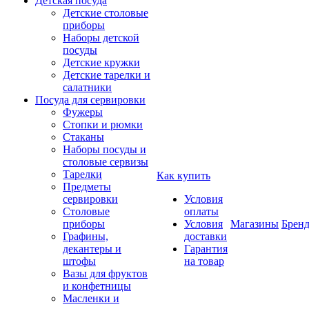
Детская посуда
Детские столовые
приборы
Наборы детской
посуды
Детские кружки
Детские тарелки и
салатники
Посуда для сервировки
Фужеры
Стопки и рюмки
Стаканы
Наборы посуды и
столовые сервизы
Тарелки
Как купить
Предметы
сервировки
Условия
Столовые
оплаты
приборы
Условия
Магазины
Брен
Графины,
доставки
декантеры и
Гарантия
штофы
на товар
Вазы для фруктов
и конфетницы
Масленки и