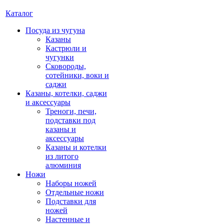
Каталог
Посуда из чугуна
Казаны
Кастрюли и
чугунки
Сковороды,
сотейники, воки и
саджи
Казаны, котелки, саджи
и аксессуары
Треноги, печи,
подставки под
казаны и
аксессуары
Казаны и котелки
из литого
алюминия
Ножи
Наборы ножей
Отдельные ножи
Подставки для
ножей
Настенные и