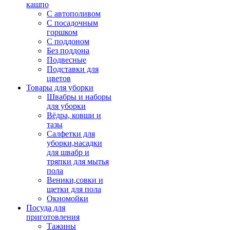
кашпо
С автополивом
С посадочным
горшком
С поддоном
Без поддона
Подвесные
Подставки для
цветов
Товары для уборки
Швабры и наборы
для уборки
Вёдра, ковши и
тазы
Салфетки для
уборки,насадки
для швабр и
тряпки для мытья
пола
Веники,совки и
щетки для пола
Окномойки
Посуда для
приготовления
Тажины