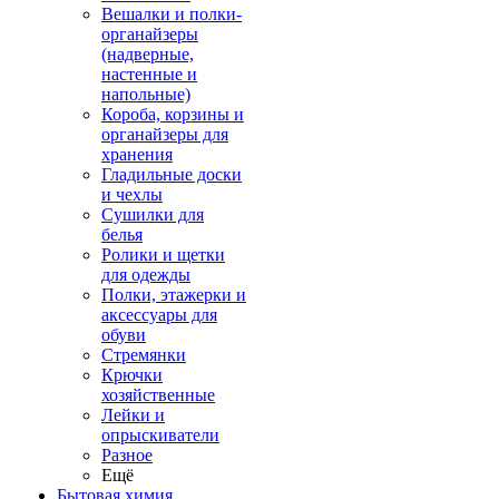
Вешалки и полки-
органайзеры
(надверные,
настенные и
напольные)
Короба, корзины и
органайзеры для
хранения
Гладильные доски
и чехлы
Сушилки для
белья
Ролики и щетки
для одежды
Полки, этажерки и
аксессуары для
обуви
Стремянки
Крючки
хозяйственные
Лейки и
опрыскиватели
Разное
Ещё
Бытовая химия