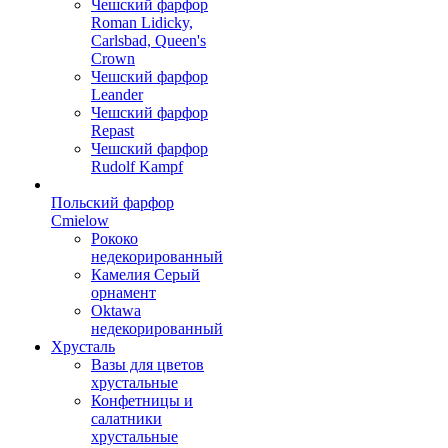
Чешский фарфор
Roman Lidicky,
Carlsbad, Queen's
Crown
Чешский фарфор
Leander
Чешский фарфор
Repast
Чешский фарфор
Rudolf Kampf
Польский фарфор
Сmielow
Рококо
недекорированный
Камелия Серый
орнамент
Oktawa
недекорированный
Хрусталь
Вазы для цветов
хрустальные
Конфетницы и
салатники
хрустальные