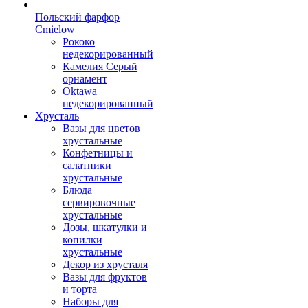
Польский фарфор
Сmielow
Рококо
недекорированный
Камелия Серый
орнамент
Oktawa
недекорированный
Хрусталь
Вазы для цветов
хрустальные
Конфетницы и
салатники
хрустальные
Блюда
сервировочные
хрустальные
Дозы, шкатулки и
копилки
хрустальные
Декор из хрусталя
Вазы для фруктов
и торта
Наборы для