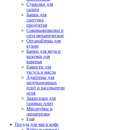
Сушилки для
салата
Банки для
сыпучих
продуктов
Соковыжималки и
сита механические
Органайзеры для
кухни
Банки для меда и
вазочки для
варенья
Емкости для
уксуса и масла
Адаптеры для
индукционных
плит и рассекатели
огня
Зажигалки для
газовых плит
Мясорубки и
лапшерезки
Ещё
Посуда для чая и кофе
Чайные сервизы