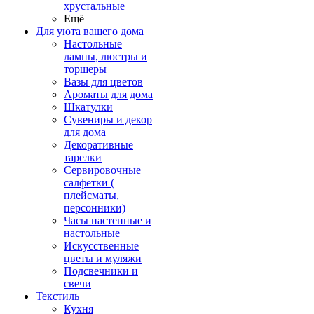
хрустальные
Ещё
Для уюта вашего дома
Настольные
лампы, люстры и
торшеры
Вазы для цветов
Ароматы для дома
Шкатулки
Сувениры и декор
для дома
Декоративные
тарелки
Сервировочные
салфетки (
плейсматы,
персонники)
Часы настенные и
настольные
Искусственные
цветы и муляжи
Подсвечники и
свечи
Текстиль
Кухня