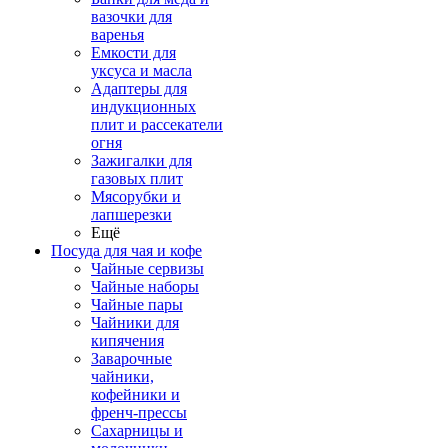
вазочки для
варенья
Емкости для
уксуса и масла
Адаптеры для
индукционных
плит и рассекатели
огня
Зажигалки для
газовых плит
Мясорубки и
лапшерезки
Ещё
Посуда для чая и кофе
Чайные сервизы
Чайные наборы
Чайные пары
Чайники для
кипячения
Заварочные
чайники,
кофейники и
френч-прессы
Сахарницы и