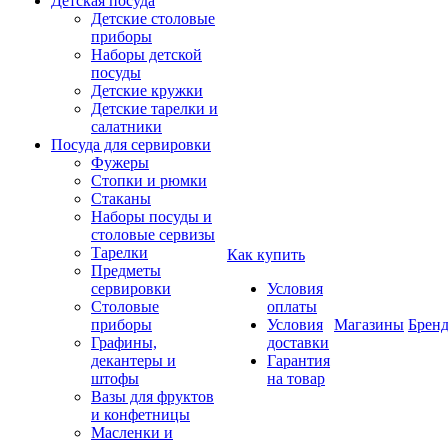
Детская посуда
Детские столовые
приборы
Наборы детской
посуды
Детские кружки
Детские тарелки и
салатники
Посуда для сервировки
Фужеры
Стопки и рюмки
Стаканы
Наборы посуды и
столовые сервизы
Тарелки
Как купить
Предметы
сервировки
Условия
Столовые
оплаты
приборы
Условия
Магазины
Брен
Графины,
доставки
декантеры и
Гарантия
штофы
на товар
Вазы для фруктов
и конфетницы
Масленки и