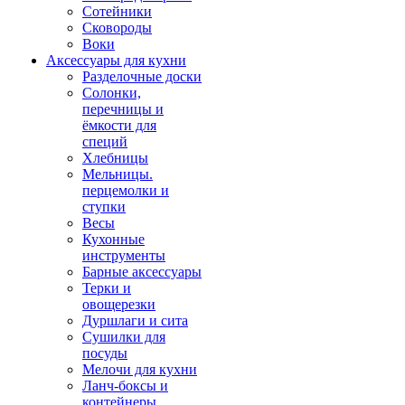
Сотейники
Сковороды
Воки
Аксессуары для кухни
Разделочные доски
Солонки,
перечницы и
ёмкости для
специй
Хлебницы
Мельницы.
перцемолки и
ступки
Весы
Кухонные
инструменты
Барные аксессуары
Терки и
овощерезки
Дуршлаги и сита
Сушилки для
посуды
Мелочи для кухни
Ланч-боксы и
контейнеры