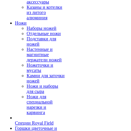
аксессуары
Казаны и котелки
из литого
алюминия
Ножи
Наборы ножей
Отдельные ножи
Подставки для
ножей
Настенные и
магнитные
держатели ножей
Ножеточки и
мусаты
Камни для заточки
ножей
Ножи и наборы
для сыра
Ножи для
специальной
нарезки и
карвинга
Специи Royal Field
Горшки цветочные и