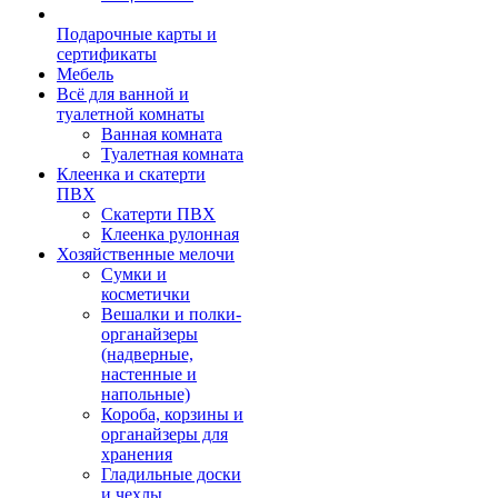
Подарочные карты и
сертификаты
Мебель
Всё для ванной и
туалетной комнаты
Ванная комната
Туалетная комната
Клеенка и скатерти
ПВХ
Скатерти ПВХ
Клеенка рулонная
Хозяйственные мелочи
Сумки и
косметички
Вешалки и полки-
органайзеры
(надверные,
настенные и
напольные)
Короба, корзины и
органайзеры для
хранения
Гладильные доски
и чехлы