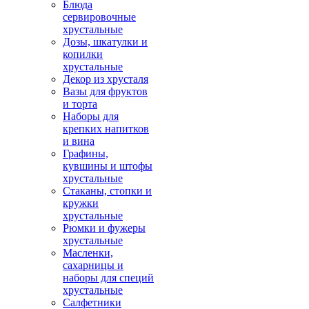
Блюда
сервировочные
хрустальные
Дозы, шкатулки и
копилки
хрустальные
Декор из хрусталя
Вазы для фруктов
и торта
Наборы для
крепких напитков
и вина
Графины,
кувшины и штофы
хрустальные
Стаканы, стопки и
кружки
хрустальные
Рюмки и фужеры
хрустальные
Масленки,
сахарницы и
наборы для специй
хрустальные
Салфетники