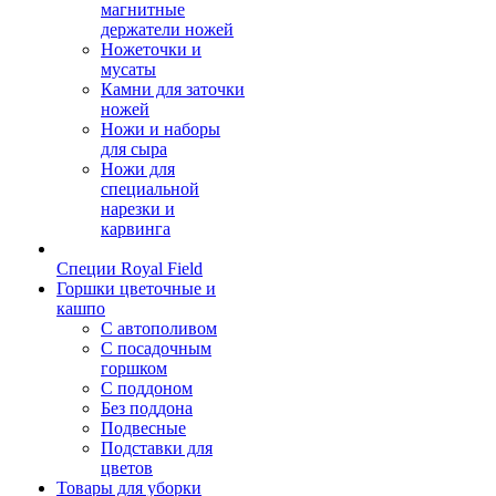
магнитные
держатели ножей
Ножеточки и
мусаты
Камни для заточки
ножей
Ножи и наборы
для сыра
Ножи для
специальной
нарезки и
карвинга
Специи Royal Field
Горшки цветочные и
кашпо
С автополивом
С посадочным
горшком
С поддоном
Без поддона
Подвесные
Подставки для
цветов
Товары для уборки