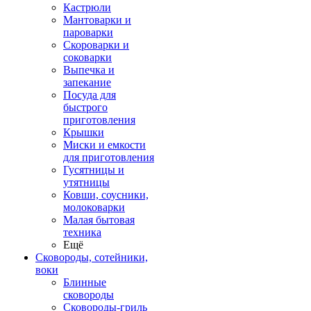
Кастрюли
Мантоварки и
пароварки
Скороварки и
соковарки
Выпечка и
запекание
Посуда для
быстрого
приготовления
Крышки
Миски и емкости
для приготовления
Гусятницы и
утятницы
Ковши, соусники,
молоковарки
Малая бытовая
техника
Ещё
Сковороды, сотейники,
воки
Блинные
сковороды
Сковороды-гриль