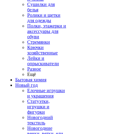
Сушилки для
белья
Ролики и щетки
для одежды
Полки, этажерки и
аксессуары для
обуви
Стремянки
Крючки
хозяйственные
Лейки и
опрыскиватели
Разное
Ещё
Бытовая химия
Новый год
Елочные игрушки
и украшения
Статуэтки,
игрушки и
фигурки
Новогодний
текстиль
Новогодние
венки, ветки, ели