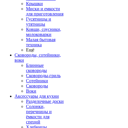
Крышки
Миски и емкости
для приготовления
Гусятницы и
утятницы
Ковши, соусники,
молоковарки
Малая бытовая
техника
Ещё
Сковороды, сотейники,
воки
Блинные
сковороды
Сковороды-гриль
Сотейники
Сковороды
Воки
Аксессуары для кухни
Разделочные доски
Солонки,
перечницы и
ёмкости для
специй
Хлебницы