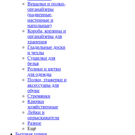
Вешалки и полки-
органайзеры
(надверные,
настенные и
напольные)
Короба, корзины и
органайзеры для
хранения
Гладильные доски
и чехлы
Сушилки для
белья
Ролики и щетки
для одежды
Полки, этажерки и
аксессуары для
обуви
Стремянки
Крючки
хозяйственные
Лейки и
опрыскиватели
Разное
Ещё
Бытовая химия