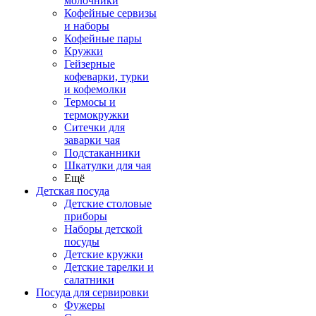
молочники
Кофейные сервизы
и наборы
Кофейные пары
Кружки
Гейзерные
кофеварки, турки
и кофемолки
Термосы и
термокружки
Ситечки для
заварки чая
Подстаканники
Шкатулки для чая
Ещё
Детская посуда
Детские столовые
приборы
Наборы детской
посуды
Детские кружки
Детские тарелки и
салатники
Посуда для сервировки
Фужеры