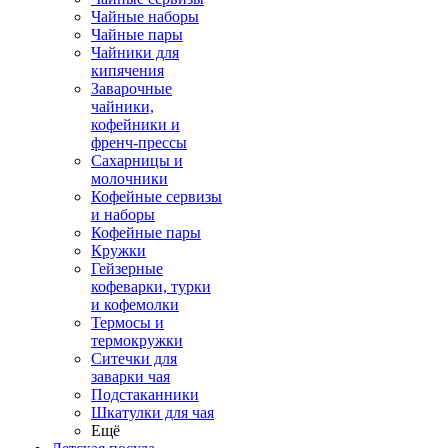
Чайные наборы
Чайные пары
Чайники для
кипячения
Заварочные
чайники,
кофейники и
френч-прессы
Сахарницы и
молочники
Кофейные сервизы
и наборы
Кофейные пары
Кружки
Гейзерные
кофеварки, турки
и кофемолки
Термосы и
термокружки
Ситечки для
заварки чая
Подстаканники
Шкатулки для чая
Ещё