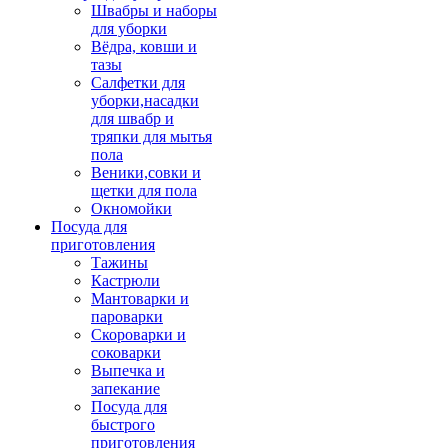
Швабры и наборы
для уборки
Вёдра, ковши и
тазы
Салфетки для
уборки,насадки
для швабр и
тряпки для мытья
пола
Веники,совки и
щетки для пола
Окномойки
Посуда для
приготовления
Тажины
Кастрюли
Мантоварки и
пароварки
Скороварки и
соковарки
Выпечка и
запекание
Посуда для
быстрого
приготовления