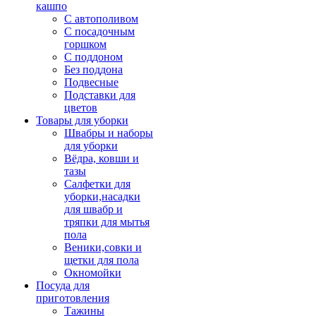
кашпо
С автополивом
С посадочным
горшком
С поддоном
Без поддона
Подвесные
Подставки для
цветов
Товары для уборки
Швабры и наборы
для уборки
Вёдра, ковши и
тазы
Салфетки для
уборки,насадки
для швабр и
тряпки для мытья
пола
Веники,совки и
щетки для пола
Окномойки
Посуда для
приготовления
Тажины