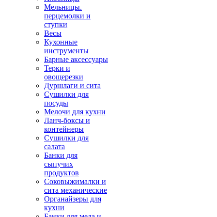
Мельницы.
перцемолки и
ступки
Весы
Кухонные
инструменты
Барные аксессуары
Терки и
овощерезки
Дуршлаги и сита
Сушилки для
посуды
Мелочи для кухни
Ланч-боксы и
контейнеры
Сушилки для
салата
Банки для
сыпучих
продуктов
Соковыжималки и
сита механические
Органайзеры для
кухни
Банки для меда и