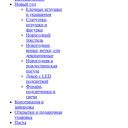
Новый год
Елочные игрушки
и украшения
Статуэтки,
игрушки и
фигурки
Новогодний
текстиль
Новогодние
венки, ветки, ели
декоративные
Новогодняя и
рождественская
посуда
Декор с LED
подсветкой
Фонари,
подсвечники и
свечи
Консервация и
заморозка
Открытки и подарочная
упаковка
Пасха