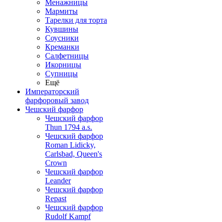
Менажницы
Мармиты
Тарелки для торта
Кувшины
Соусники
Креманки
Салфетницы
Икорницы
Супницы
Ещё
Императорский
фарфоровый завод
Чешский фарфор
Чешский фарфор
Thun 1794 a.s.
Чешский фарфор
Roman Lidicky,
Carlsbad, Queen's
Crown
Чешский фарфор
Leander
Чешский фарфор
Repast
Чешский фарфор
Rudolf Kampf