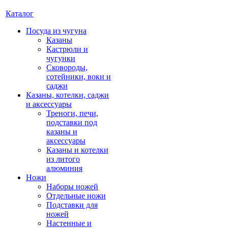
Каталог
Посуда из чугуна
Казаны
Кастрюли и
чугунки
Сковороды,
сотейники, воки и
саджи
Казаны, котелки, саджи
и аксессуары
Треноги, печи,
подставки под
казаны и
аксессуары
Казаны и котелки
из литого
алюминия
Ножи
Наборы ножей
Отдельные ножи
Подставки для
ножей
Настенные и