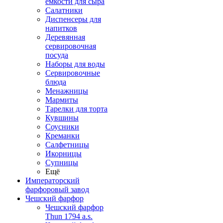
емкости для сыра
Салатники
Диспенсеры для
напитков
Деревянная
сервировочная
посуда
Наборы для воды
Сервировочные
блюда
Менажницы
Мармиты
Тарелки для торта
Кувшины
Соусники
Креманки
Салфетницы
Икорницы
Супницы
Ещё
Императорский
фарфоровый завод
Чешский фарфор
Чешский фарфор
Thun 1794 a.s.