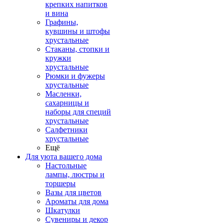
крепких напитков
и вина
Графины,
кувшины и штофы
хрустальные
Стаканы, стопки и
кружки
хрустальные
Рюмки и фужеры
хрустальные
Масленки,
сахарницы и
наборы для специй
хрустальные
Салфетники
хрустальные
Ещё
Для уюта вашего дома
Настольные
лампы, люстры и
торшеры
Вазы для цветов
Ароматы для дома
Шкатулки
Сувениры и декор