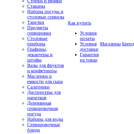
Стопки и рюмки
Стаканы
Наборы посуды и
столовые сервизы
Тарелки
Как купить
Предметы
сервировки
Условия
Столовые
оплаты
приборы
Условия
Магазины
Брен
Графины,
доставки
декантеры и
Гарантия
штофы
на товар
Вазы для фруктов
и конфетницы
Масленки и
емкости для сыра
Салатники
Диспенсеры для
напитков
Деревянная
сервировочная
посуда
Наборы для воды
Сервировочные
блюда