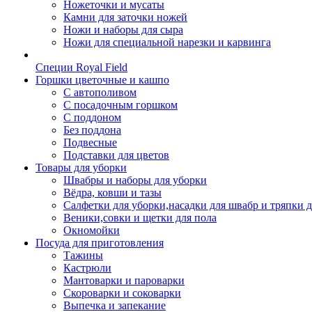
Ножеточки и мусаты
Камни для заточки ножей
Ножи и наборы для сыра
Ножи для специальной нарезки и карвинга
Специи Royal Field
Горшки цветочные и кашпо
С автополивом
С посадочным горшком
С поддоном
Без поддона
Подвесные
Подставки для цветов
Товары для уборки
Швабры и наборы для уборки
Вёдра, ковши и тазы
Салфетки для уборки,насадки для швабр и тряпки 
Веники,совки и щетки для пола
Окномойки
Посуда для приготовления
Тажины
Кастрюли
Мантоварки и пароварки
Скороварки и соковарки
Выпечка и запекание