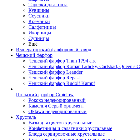
Тарелки для торта
Кувшины
Соусники
Креманки
Салфетницы
Икорницы
Супницы
Ещё
Императорский фарфоровый завод
Чешский фарфор
Чешский фарфор Thun 1794 a.s.
Чешский фарфор Roman Lidicky, Carlsbad, Queen's 
Чешский фарфор Leander
Чешский фарфор Repast
Чешский фарфор Rudolf Kampf
Польский фарфор Сmielow
Рококо недекорированный
Камелия Серый орнамент
Oktawa недекорированный
Хрусталь
Вазы для цветов хрустальные
Конфетницы и салатники хрустальные
Блюда сервировочные хрустальные
Дозы, шкатулки и копилки хрустальные