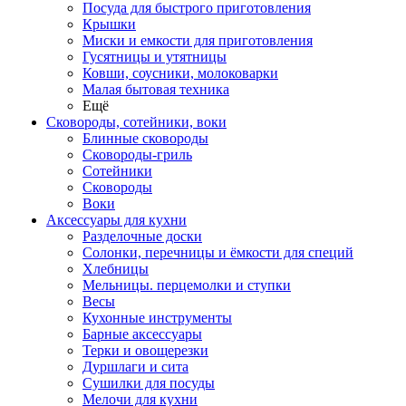
Посуда для быстрого приготовления
Крышки
Миски и емкости для приготовления
Гусятницы и утятницы
Ковши, соусники, молоковарки
Малая бытовая техника
Ещё
Сковороды, сотейники, воки
Блинные сковороды
Сковороды-гриль
Сотейники
Сковороды
Воки
Аксессуары для кухни
Разделочные доски
Солонки, перечницы и ёмкости для специй
Хлебницы
Мельницы. перцемолки и ступки
Весы
Кухонные инструменты
Барные аксессуары
Терки и овощерезки
Дуршлаги и сита
Сушилки для посуды
Мелочи для кухни