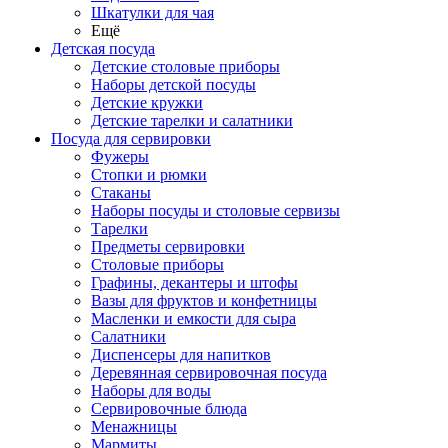
Шкатулки для чая
Ещё
Детская посуда
Детские столовые приборы
Наборы детской посуды
Детские кружки
Детские тарелки и салатники
Посуда для сервировки
Фужеры
Стопки и рюмки
Стаканы
Наборы посуды и столовые сервизы
Тарелки
Предметы сервировки
Столовые приборы
Графины, декантеры и штофы
Вазы для фруктов и конфетницы
Масленки и емкости для сыра
Салатники
Диспенсеры для напитков
Деревянная сервировочная посуда
Наборы для воды
Сервировочные блюда
Менажницы
Мармиты