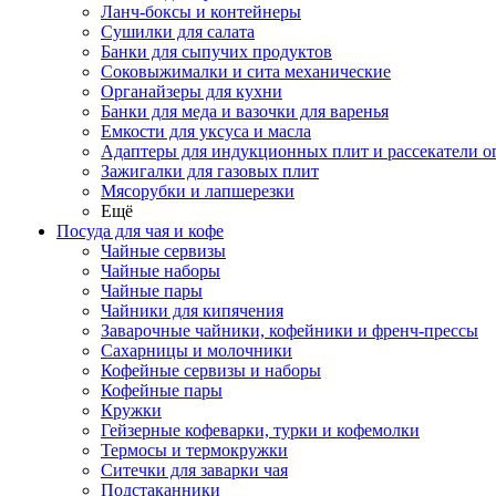
Ланч-боксы и контейнеры
Сушилки для салата
Банки для сыпучих продуктов
Соковыжималки и сита механические
Органайзеры для кухни
Банки для меда и вазочки для варенья
Емкости для уксуса и масла
Адаптеры для индукционных плит и рассекатели о
Зажигалки для газовых плит
Мясорубки и лапшерезки
Ещё
Посуда для чая и кофе
Чайные сервизы
Чайные наборы
Чайные пары
Чайники для кипячения
Заварочные чайники, кофейники и френч-прессы
Сахарницы и молочники
Кофейные сервизы и наборы
Кофейные пары
Кружки
Гейзерные кофеварки, турки и кофемолки
Термосы и термокружки
Ситечки для заварки чая
Подстаканники