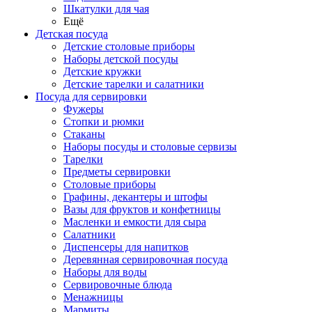
Шкатулки для чая
Ещё
Детская посуда
Детские столовые приборы
Наборы детской посуды
Детские кружки
Детские тарелки и салатники
Посуда для сервировки
Фужеры
Стопки и рюмки
Стаканы
Наборы посуды и столовые сервизы
Тарелки
Предметы сервировки
Столовые приборы
Графины, декантеры и штофы
Вазы для фруктов и конфетницы
Масленки и емкости для сыра
Салатники
Диспенсеры для напитков
Деревянная сервировочная посуда
Наборы для воды
Сервировочные блюда
Менажницы
Мармиты