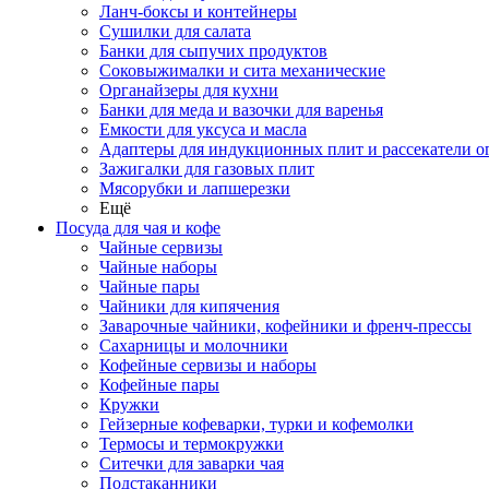
Ланч-боксы и контейнеры
Сушилки для салата
Банки для сыпучих продуктов
Соковыжималки и сита механические
Органайзеры для кухни
Банки для меда и вазочки для варенья
Емкости для уксуса и масла
Адаптеры для индукционных плит и рассекатели о
Зажигалки для газовых плит
Мясорубки и лапшерезки
Ещё
Посуда для чая и кофе
Чайные сервизы
Чайные наборы
Чайные пары
Чайники для кипячения
Заварочные чайники, кофейники и френч-прессы
Сахарницы и молочники
Кофейные сервизы и наборы
Кофейные пары
Кружки
Гейзерные кофеварки, турки и кофемолки
Термосы и термокружки
Ситечки для заварки чая
Подстаканники