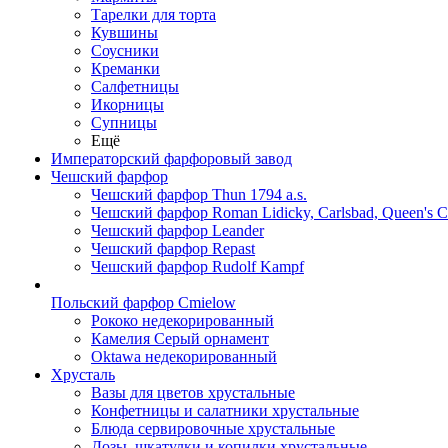
Тарелки для торта
Кувшины
Соусники
Креманки
Салфетницы
Икорницы
Супницы
Ещё
Императорский фарфоровый завод
Чешский фарфор
Чешский фарфор Thun 1794 a.s.
Чешский фарфор Roman Lidicky, Carlsbad, Queen's 
Чешский фарфор Leander
Чешский фарфор Repast
Чешский фарфор Rudolf Kampf
Польский фарфор Сmielow
Рококо недекорированный
Камелия Серый орнамент
Oktawa недекорированный
Хрусталь
Вазы для цветов хрустальные
Конфетницы и салатники хрустальные
Блюда сервировочные хрустальные
Дозы, шкатулки и копилки хрустальные