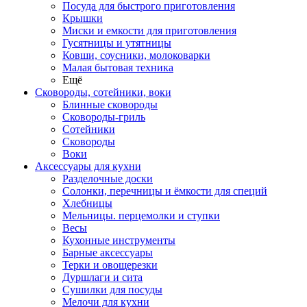
Посуда для быстрого приготовления
Крышки
Миски и емкости для приготовления
Гусятницы и утятницы
Ковши, соусники, молоковарки
Малая бытовая техника
Ещё
Сковороды, сотейники, воки
Блинные сковороды
Сковороды-гриль
Сотейники
Сковороды
Воки
Аксессуары для кухни
Разделочные доски
Солонки, перечницы и ёмкости для специй
Хлебницы
Мельницы. перцемолки и ступки
Весы
Кухонные инструменты
Барные аксессуары
Терки и овощерезки
Дуршлаги и сита
Сушилки для посуды
Мелочи для кухни