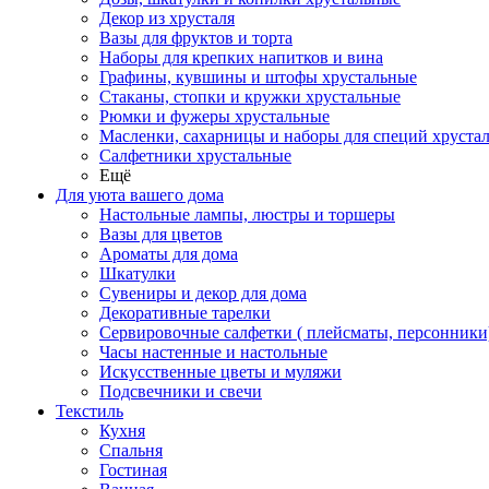
Декор из хрусталя
Вазы для фруктов и торта
Наборы для крепких напитков и вина
Графины, кувшины и штофы хрустальные
Стаканы, стопки и кружки хрустальные
Рюмки и фужеры хрустальные
Масленки, сахарницы и наборы для специй хруста
Салфетники хрустальные
Ещё
Для уюта вашего дома
Настольные лампы, люстры и торшеры
Вазы для цветов
Ароматы для дома
Шкатулки
Сувениры и декор для дома
Декоративные тарелки
Сервировочные салфетки ( плейсматы, персонники
Часы настенные и настольные
Искусственные цветы и муляжи
Подсвечники и свечи
Текстиль
Кухня
Спальня
Гостиная