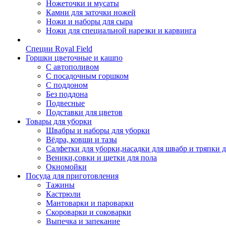
Ножеточки и мусаты
Камни для заточки ножей
Ножи и наборы для сыра
Ножи для специальной нарезки и карвинга
Специи Royal Field
Горшки цветочные и кашпо
С автополивом
С посадочным горшком
С поддоном
Без поддона
Подвесные
Подставки для цветов
Товары для уборки
Швабры и наборы для уборки
Вёдра, ковши и тазы
Салфетки для уборки,насадки для швабр и тряпки 
Веники,совки и щетки для пола
Окномойки
Посуда для приготовления
Тажины
Кастрюли
Мантоварки и пароварки
Скороварки и соковарки
Выпечка и запекание