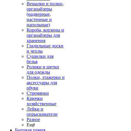
Вешалки и полки-
органайзеры
(надверные,
настенные и
напольные)
Короба, корзины и
органайзеры для
хранения
Гладильные доски
и чехлы
Сушилки для
белья
Ролики и щетки
для одежды
Полки, этажерки и
аксессуары для
обуви
Стремянки
Крючки
хозяйственные
Лейки и
опрыскиватели
Разное
Ещё
Бытовая химия