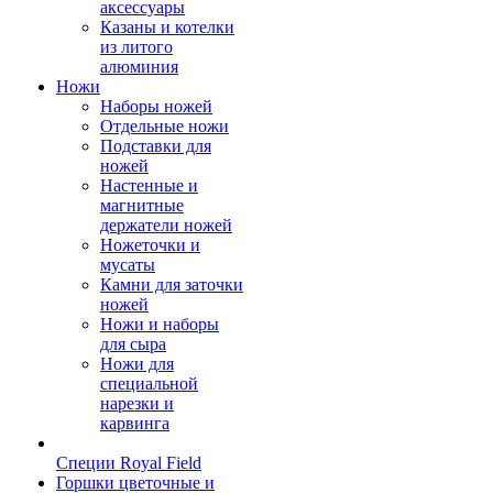
аксессуары
Казаны и котелки
из литого
алюминия
Ножи
Наборы ножей
Отдельные ножи
Подставки для
ножей
Настенные и
магнитные
держатели ножей
Ножеточки и
мусаты
Камни для заточки
ножей
Ножи и наборы
для сыра
Ножи для
специальной
нарезки и
карвинга
Специи Royal Field
Горшки цветочные и