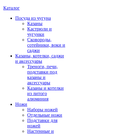
Каталог
Посуда из чугуна
Казаны
Кастрюли и
чугунки
Сковороды,
сотейники, воки и
саджи
Казаны, котелки, саджи
и аксессуары
Треноги, печи,
подставки под
казаны и
аксессуары
Казаны и котелки
из литого
алюминия
Ножи
Наборы ножей
Отдельные ножи
Подставки для
ножей
Настенные и