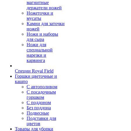
магнитные
держатели ножей
Ножеточки и
мусаты
Камни для заточки
ножей
Ножи и наборы
для сыра
Ножи для
специальной
нарезки и
карвинга
Специи Royal Field
Горшки цветочные и
кашпо
С автополивом
С посадочным
горшком
С поддоном
Без поддона
Подвесные
Подставки для
цветов
Товары для уборки