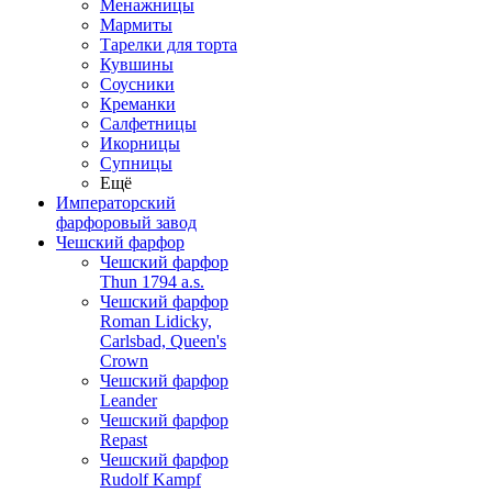
Менажницы
Мармиты
Тарелки для торта
Кувшины
Соусники
Креманки
Салфетницы
Икорницы
Супницы
Ещё
Императорский
фарфоровый завод
Чешский фарфор
Чешский фарфор
Thun 1794 a.s.
Чешский фарфор
Roman Lidicky,
Carlsbad, Queen's
Crown
Чешский фарфор
Leander
Чешский фарфор
Repast
Чешский фарфор
Rudolf Kampf