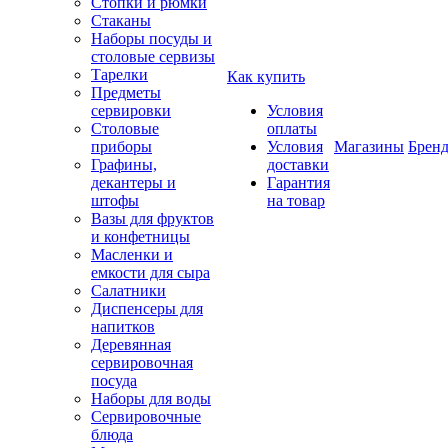
Стопки и рюмки
Стаканы
Наборы посуды и
столовые сервизы
Тарелки
Как купить
Предметы
сервировки
Условия
Столовые
оплаты
приборы
Условия
Магазины
Брен
Графины,
доставки
декантеры и
Гарантия
штофы
на товар
Вазы для фруктов
и конфетницы
Масленки и
емкости для сыра
Салатники
Диспенсеры для
напитков
Деревянная
сервировочная
посуда
Наборы для воды
Сервировочные
блюда