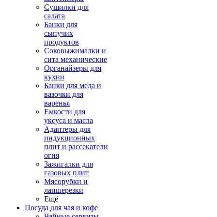
Сушилки для
салата
Банки для
сыпучих
продуктов
Соковыжималки и
сита механические
Органайзеры для
кухни
Банки для меда и
вазочки для
варенья
Емкости для
уксуса и масла
Адаптеры для
индукционных
плит и рассекатели
огня
Зажигалки для
газовых плит
Мясорубки и
лапшерезки
Ещё
Посуда для чая и кофе
Чайные сервизы