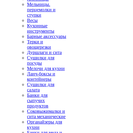
Мельницы.
перцемолки и
ступки
Весы
Кухонные
инструменты
Барные аксессуары
Терки и
овощерезки
Дуршлаги и сита
Сушилки для
посуды
Мелочи для кухни
Ланч-боксы и
контейнеры
Сушилки для
салата
Банки для
сыпучих
продуктов
Соковыжималки и
сита механические
Органайзеры для
кухни
Банки для меда и