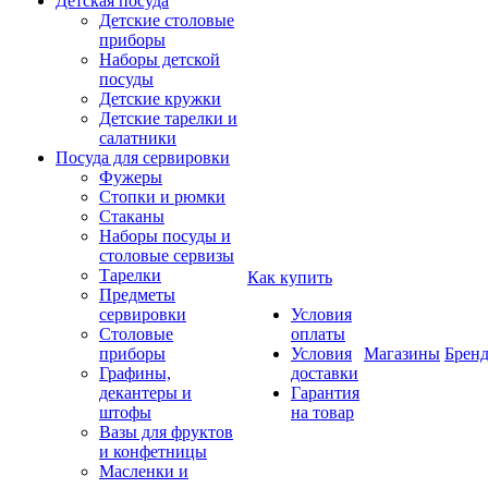
Детская посуда
Детские столовые
приборы
Наборы детской
посуды
Детские кружки
Детские тарелки и
салатники
Посуда для сервировки
Фужеры
Стопки и рюмки
Стаканы
Наборы посуды и
столовые сервизы
Тарелки
Как купить
Предметы
сервировки
Условия
Столовые
оплаты
приборы
Условия
Магазины
Брен
Графины,
доставки
декантеры и
Гарантия
штофы
на товар
Вазы для фруктов
и конфетницы
Масленки и