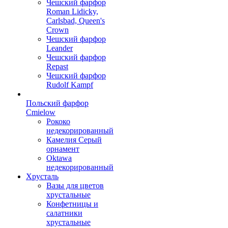
Чешский фарфор
Roman Lidicky,
Carlsbad, Queen's
Crown
Чешский фарфор
Leander
Чешский фарфор
Repast
Чешский фарфор
Rudolf Kampf
Польский фарфор
Сmielow
Рококо
недекорированный
Камелия Серый
орнамент
Oktawa
недекорированный
Хрусталь
Вазы для цветов
хрустальные
Конфетницы и
салатники
хрустальные