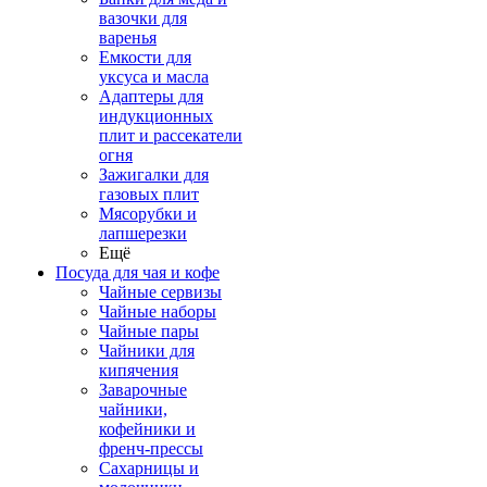
вазочки для
варенья
Емкости для
уксуса и масла
Адаптеры для
индукционных
плит и рассекатели
огня
Зажигалки для
газовых плит
Мясорубки и
лапшерезки
Ещё
Посуда для чая и кофе
Чайные сервизы
Чайные наборы
Чайные пары
Чайники для
кипячения
Заварочные
чайники,
кофейники и
френч-прессы
Сахарницы и