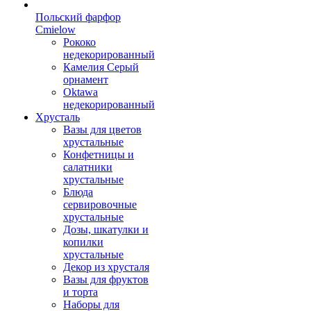
Польский фарфор
Сmielow
Рококо
недекорированный
Камелия Серый
орнамент
Oktawa
недекорированный
Хрусталь
Вазы для цветов
хрустальные
Конфетницы и
салатники
хрустальные
Блюда
сервировочные
хрустальные
Дозы, шкатулки и
копилки
хрустальные
Декор из хрусталя
Вазы для фруктов
и торта
Наборы для