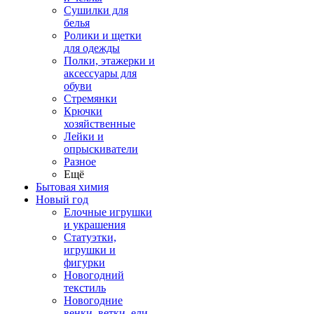
Сушилки для
белья
Ролики и щетки
для одежды
Полки, этажерки и
аксессуары для
обуви
Стремянки
Крючки
хозяйственные
Лейки и
опрыскиватели
Разное
Ещё
Бытовая химия
Новый год
Елочные игрушки
и украшения
Статуэтки,
игрушки и
фигурки
Новогодний
текстиль
Новогодние
венки, ветки, ели