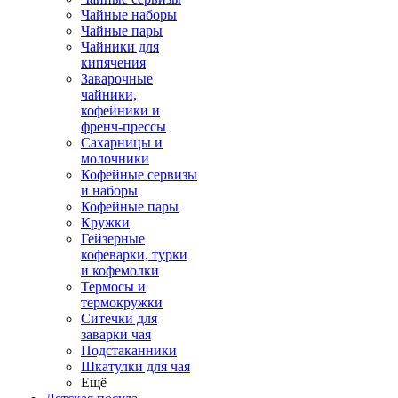
Чайные наборы
Чайные пары
Чайники для
кипячения
Заварочные
чайники,
кофейники и
френч-прессы
Сахарницы и
молочники
Кофейные сервизы
и наборы
Кофейные пары
Кружки
Гейзерные
кофеварки, турки
и кофемолки
Термосы и
термокружки
Ситечки для
заварки чая
Подстаканники
Шкатулки для чая
Ещё