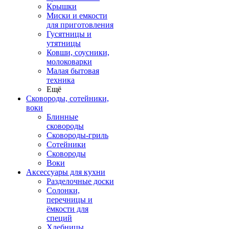
Крышки
Миски и емкости
для приготовления
Гусятницы и
утятницы
Ковши, соусники,
молоковарки
Малая бытовая
техника
Ещё
Сковороды, сотейники,
воки
Блинные
сковороды
Сковороды-гриль
Сотейники
Сковороды
Воки
Аксессуары для кухни
Разделочные доски
Солонки,
перечницы и
ёмкости для
специй
Хлебницы