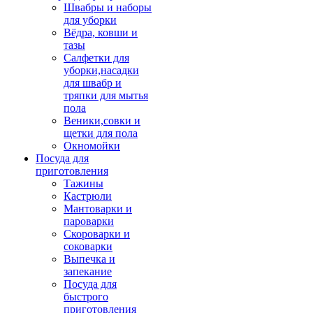
Швабры и наборы
для уборки
Вёдра, ковши и
тазы
Салфетки для
уборки,насадки
для швабр и
тряпки для мытья
пола
Веники,совки и
щетки для пола
Окномойки
Посуда для
приготовления
Тажины
Кастрюли
Мантоварки и
пароварки
Скороварки и
соковарки
Выпечка и
запекание
Посуда для
быстрого
приготовления