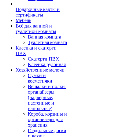
Подарочные карты и
сертификаты
Мебель
Всё для ванной и
туалетной комнаты
Ванная комната
Туалетная комната
Клеенка и скатерти
ПВХ
Скатерти ПВХ
Клеенка рулонная
Хозяйственные мелочи
Сумки и
косметички
Вешалки и полки-
органайзеры
(надверные,
настенные и
напольные)
Короба, корзины и
органайзеры для
хранения
Гладильные доски
и чехлы