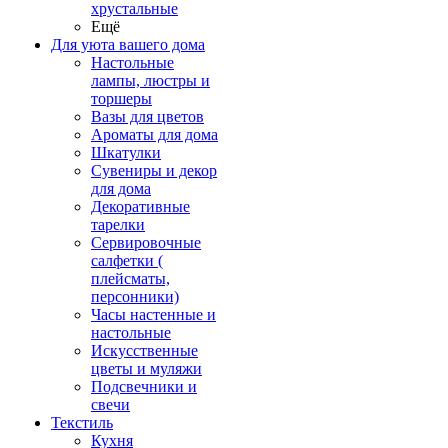
хрустальные
Ещё
Для уюта вашего дома
Настольные
лампы, люстры и
торшеры
Вазы для цветов
Ароматы для дома
Шкатулки
Сувениры и декор
для дома
Декоративные
тарелки
Сервировочные
салфетки (
плейсматы,
персонники)
Часы настенные и
настольные
Искусственные
цветы и муляжи
Подсвечники и
свечи
Текстиль
Кухня