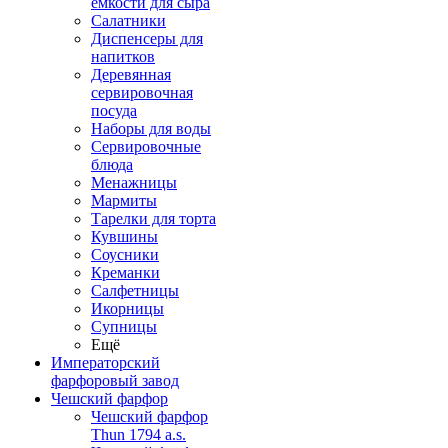
емкости для сыра
Салатники
Диспенсеры для
напитков
Деревянная
сервировочная
посуда
Наборы для воды
Сервировочные
блюда
Менажницы
Мармиты
Тарелки для торта
Кувшины
Соусники
Креманки
Салфетницы
Икорницы
Супницы
Ещё
Императорский
фарфоровый завод
Чешский фарфор
Чешский фарфор
Thun 1794 a.s.