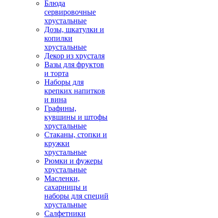
Блюда
сервировочные
хрустальные
Дозы, шкатулки и
копилки
хрустальные
Декор из хрусталя
Вазы для фруктов
и торта
Наборы для
крепких напитков
и вина
Графины,
кувшины и штофы
хрустальные
Стаканы, стопки и
кружки
хрустальные
Рюмки и фужеры
хрустальные
Масленки,
сахарницы и
наборы для специй
хрустальные
Салфетники