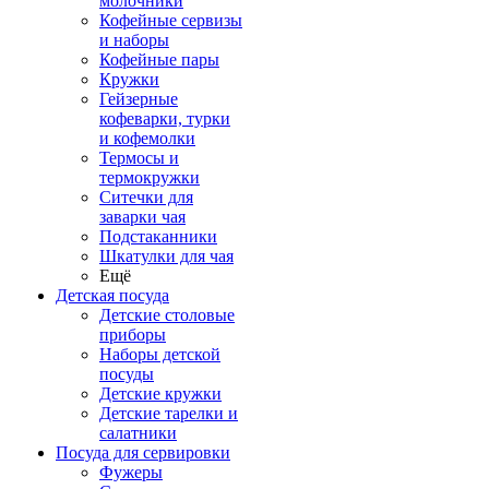
молочники
Кофейные сервизы
и наборы
Кофейные пары
Кружки
Гейзерные
кофеварки, турки
и кофемолки
Термосы и
термокружки
Ситечки для
заварки чая
Подстаканники
Шкатулки для чая
Ещё
Детская посуда
Детские столовые
приборы
Наборы детской
посуды
Детские кружки
Детские тарелки и
салатники
Посуда для сервировки
Фужеры