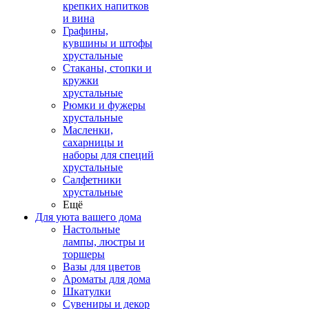
крепких напитков
и вина
Графины,
кувшины и штофы
хрустальные
Стаканы, стопки и
кружки
хрустальные
Рюмки и фужеры
хрустальные
Масленки,
сахарницы и
наборы для специй
хрустальные
Салфетники
хрустальные
Ещё
Для уюта вашего дома
Настольные
лампы, люстры и
торшеры
Вазы для цветов
Ароматы для дома
Шкатулки
Сувениры и декор