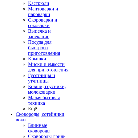
Кастрюли
Мантоварки и
пароварки
Скороварки и
соковарки
Выпечка и
запекание
Посуда для
быстрого
приготовления
Крышки
Миски и емкости
для приготовления
Гусятницы и
утятницы
Ковши, соусники,
молоковарки
Малая бытовая
техника
Ещё
Сковороды, сотейники,
воки
Блинные
сковороды
Сковороды-гриль