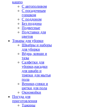
кашпо
С автополивом
С посадочным
горшком
С поддоном
Без поддона
Подвесные
Подставки для
цветов
Товары для уборки
Швабры и наборы
для уборки
Вёдра, ковши и
тазы
Салфетки для
уборки,насадки
для швабр и
тряпки для мытья
пола
Веники,совки и
щетки для пола
Окномойки
Посуда для
приготовления
Тажины