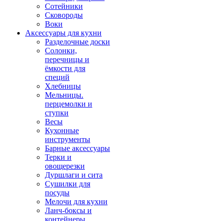
Сотейники
Сковороды
Воки
Аксессуары для кухни
Разделочные доски
Солонки,
перечницы и
ёмкости для
специй
Хлебницы
Мельницы.
перцемолки и
ступки
Весы
Кухонные
инструменты
Барные аксессуары
Терки и
овощерезки
Дуршлаги и сита
Сушилки для
посуды
Мелочи для кухни
Ланч-боксы и
контейнеры