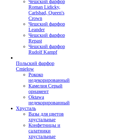
Чешский фарфор
Roman Lidicky,
Carlsbad, Queen's
Crown
Чешский фарфор
Leander
Чешский фарфор
Repast
Чешский фарфор
Rudolf Kampf
Польский фарфор
Сmielow
Рококо
недекорированный
Камелия Серый
орнамент
Oktawa
недекорированный
Хрусталь
Вазы для цветов
хрустальные
Конфетницы и
салатники
хрустальные