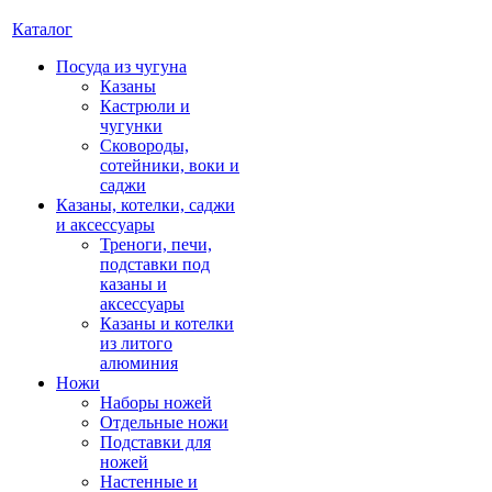
Каталог
Посуда из чугуна
Казаны
Кастрюли и
чугунки
Сковороды,
сотейники, воки и
саджи
Казаны, котелки, саджи
и аксессуары
Треноги, печи,
подставки под
казаны и
аксессуары
Казаны и котелки
из литого
алюминия
Ножи
Наборы ножей
Отдельные ножи
Подставки для
ножей
Настенные и