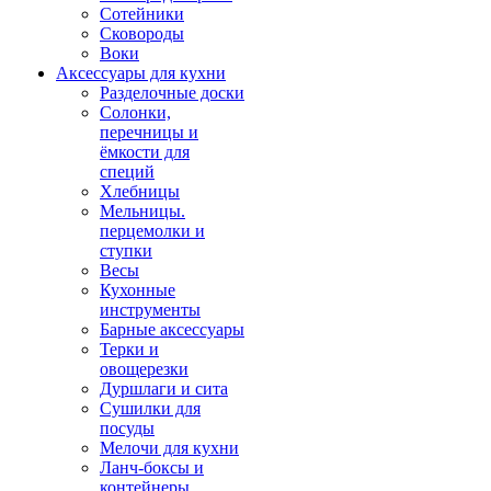
Сотейники
Сковороды
Воки
Аксессуары для кухни
Разделочные доски
Солонки,
перечницы и
ёмкости для
специй
Хлебницы
Мельницы.
перцемолки и
ступки
Весы
Кухонные
инструменты
Барные аксессуары
Терки и
овощерезки
Дуршлаги и сита
Сушилки для
посуды
Мелочи для кухни
Ланч-боксы и
контейнеры