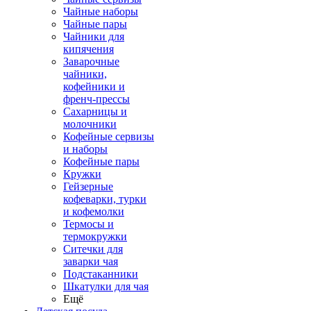
Чайные наборы
Чайные пары
Чайники для
кипячения
Заварочные
чайники,
кофейники и
френч-прессы
Сахарницы и
молочники
Кофейные сервизы
и наборы
Кофейные пары
Кружки
Гейзерные
кофеварки, турки
и кофемолки
Термосы и
термокружки
Ситечки для
заварки чая
Подстаканники
Шкатулки для чая
Ещё