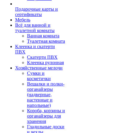
Подарочные карты и
сертификаты
Мебель
Всё для ванной и
туалетной комнаты
Ванная комната
Туалетная комната
Клеенка и скатерти
ПВХ
Скатерти ПВХ
Клеенка рулонная
Хозяйственные мелочи
Сумки и
косметички
Вешалки и полки-
органайзеры
(надверные,
настенные и
напольные)
Короба, корзины и
органайзеры для
хранения
Гладильные доски
и чехлы