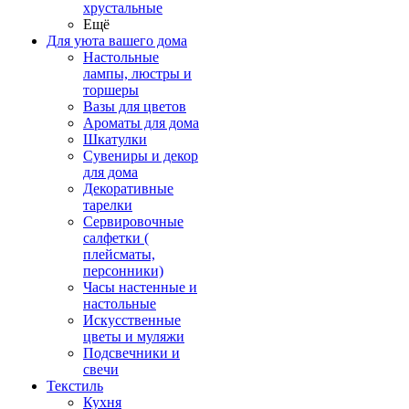
хрустальные
Ещё
Для уюта вашего дома
Настольные
лампы, люстры и
торшеры
Вазы для цветов
Ароматы для дома
Шкатулки
Сувениры и декор
для дома
Декоративные
тарелки
Сервировочные
салфетки (
плейсматы,
персонники)
Часы настенные и
настольные
Искусственные
цветы и муляжи
Подсвечники и
свечи
Текстиль
Кухня