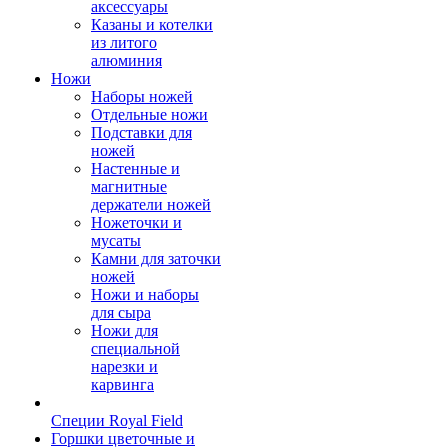
аксессуары
Казаны и котелки
из литого
алюминия
Ножи
Наборы ножей
Отдельные ножи
Подставки для
ножей
Настенные и
магнитные
держатели ножей
Ножеточки и
мусаты
Камни для заточки
ножей
Ножи и наборы
для сыра
Ножи для
специальной
нарезки и
карвинга
Специи Royal Field
Горшки цветочные и