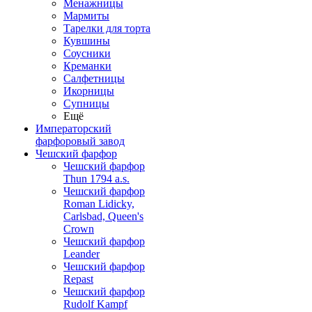
Менажницы
Мармиты
Тарелки для торта
Кувшины
Соусники
Креманки
Салфетницы
Икорницы
Супницы
Ещё
Императорский
фарфоровый завод
Чешский фарфор
Чешский фарфор
Thun 1794 a.s.
Чешский фарфор
Roman Lidicky,
Carlsbad, Queen's
Crown
Чешский фарфор
Leander
Чешский фарфор
Repast
Чешский фарфор
Rudolf Kampf