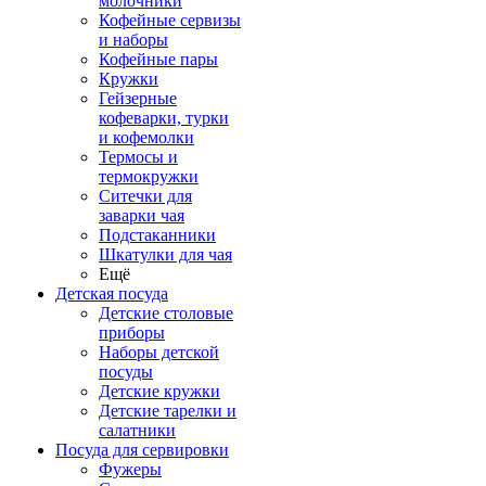
молочники
Кофейные сервизы
и наборы
Кофейные пары
Кружки
Гейзерные
кофеварки, турки
и кофемолки
Термосы и
термокружки
Ситечки для
заварки чая
Подстаканники
Шкатулки для чая
Ещё
Детская посуда
Детские столовые
приборы
Наборы детской
посуды
Детские кружки
Детские тарелки и
салатники
Посуда для сервировки
Фужеры