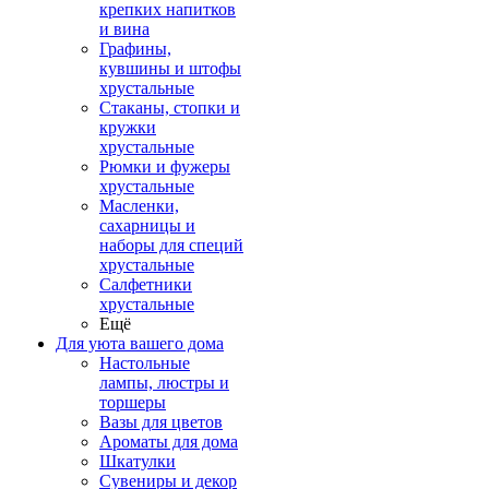
крепких напитков
и вина
Графины,
кувшины и штофы
хрустальные
Стаканы, стопки и
кружки
хрустальные
Рюмки и фужеры
хрустальные
Масленки,
сахарницы и
наборы для специй
хрустальные
Салфетники
хрустальные
Ещё
Для уюта вашего дома
Настольные
лампы, люстры и
торшеры
Вазы для цветов
Ароматы для дома
Шкатулки
Сувениры и декор