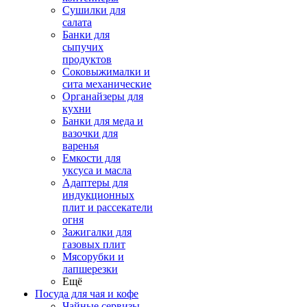
Сушилки для
салата
Банки для
сыпучих
продуктов
Соковыжималки и
сита механические
Органайзеры для
кухни
Банки для меда и
вазочки для
варенья
Емкости для
уксуса и масла
Адаптеры для
индукционных
плит и рассекатели
огня
Зажигалки для
газовых плит
Мясорубки и
лапшерезки
Ещё
Посуда для чая и кофе
Чайные сервизы