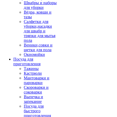
Швабры и наборы
для уборки
Вёдра, ковши и
тазы
Салфетки для
уборки,насадки
для швабр и
тряпки для мытья
пола
Веники,совки и
щетки для пола
Окномойки
Посуда для
приготовления
Тажины
Кастрюли
Мантоварки и
пароварки
Скороварки и
соковарки
Выпечка и
запекание
Посуда для
быстрого
приготовления