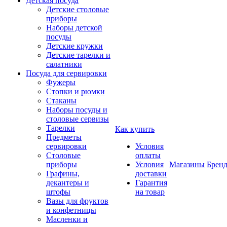
Детская посуда
Детские столовые
приборы
Наборы детской
посуды
Детские кружки
Детские тарелки и
салатники
Посуда для сервировки
Фужеры
Стопки и рюмки
Стаканы
Наборы посуды и
столовые сервизы
Тарелки
Как купить
Предметы
сервировки
Условия
Столовые
оплаты
приборы
Условия
Магазины
Брен
Графины,
доставки
декантеры и
Гарантия
штофы
на товар
Вазы для фруктов
и конфетницы
Масленки и