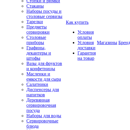
Стопки и рюмки
Стаканы
Наборы посуды и
столовые сервизы
Тарелки
Как купить
Предметы
сервировки
Условия
Столовые
оплаты
приборы
Условия
Магазины
Брен
Графины,
доставки
декантеры и
Гарантия
штофы
на товар
Вазы для фруктов
и конфетницы
Масленки и
емкости для сыра
Салатники
Диспенсеры для
напитков
Деревянная
сервировочная
посуда
Наборы для воды
Сервировочные
блюда