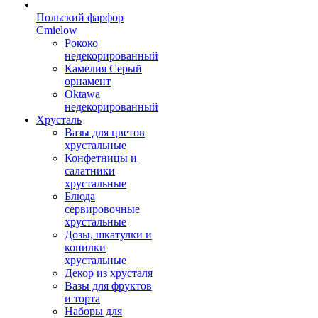
Польский фарфор
Сmielow
Рококо
недекорированный
Камелия Серый
орнамент
Oktawa
недекорированный
Хрусталь
Вазы для цветов
хрустальные
Конфетницы и
салатники
хрустальные
Блюда
сервировочные
хрустальные
Дозы, шкатулки и
копилки
хрустальные
Декор из хрусталя
Вазы для фруктов
и торта
Наборы для