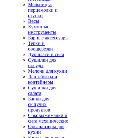
Мельницы.
перцемолки и
ступки
Весы
Кухонные
инструменты
Барные аксессуары
Терки и
овощерезки
Дуршлаги и сита
Сушилки для
посуды
Мелочи для кухни
Ланч-боксы и
контейнеры
Сушилки для
салата
Банки для
сыпучих
продуктов
Соковыжималки и
сита механические
Органайзеры для
кухни
Банки для меда и