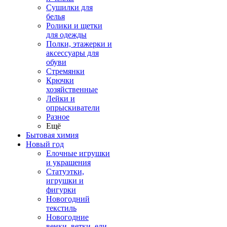
Сушилки для
белья
Ролики и щетки
для одежды
Полки, этажерки и
аксессуары для
обуви
Стремянки
Крючки
хозяйственные
Лейки и
опрыскиватели
Разное
Ещё
Бытовая химия
Новый год
Елочные игрушки
и украшения
Статуэтки,
игрушки и
фигурки
Новогодний
текстиль
Новогодние
венки, ветки, ели