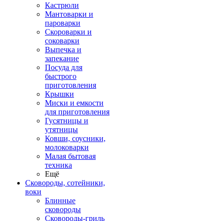
Кастрюли
Мантоварки и
пароварки
Скороварки и
соковарки
Выпечка и
запекание
Посуда для
быстрого
приготовления
Крышки
Миски и емкости
для приготовления
Гусятницы и
утятницы
Ковши, соусники,
молоковарки
Малая бытовая
техника
Ещё
Сковороды, сотейники,
воки
Блинные
сковороды
Сковороды-гриль