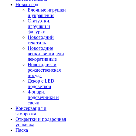
Новый год
Елочные игрушки
и украшения
Статуэтки,
игрушки и
фигурки
Новогодний
текстиль
Новогодние
венки, ветки, ели
декоративные
Новогодняя и
рождественская
посуда
Декор с LED
подсветкой
Фонари,
подсвечники и
свечи
Консервация и
заморозка
Открытки и подарочная
упаковка
Пасха