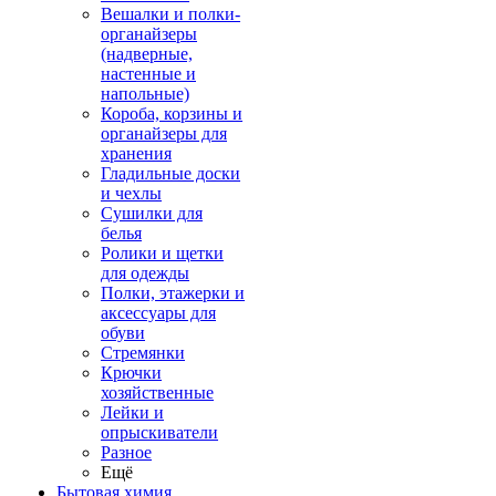
Вешалки и полки-
органайзеры
(надверные,
настенные и
напольные)
Короба, корзины и
органайзеры для
хранения
Гладильные доски
и чехлы
Сушилки для
белья
Ролики и щетки
для одежды
Полки, этажерки и
аксессуары для
обуви
Стремянки
Крючки
хозяйственные
Лейки и
опрыскиватели
Разное
Ещё
Бытовая химия