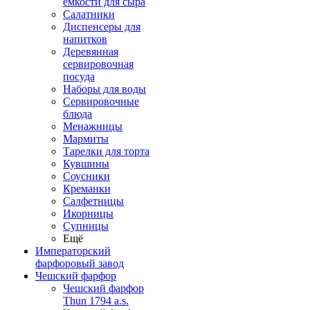
емкости для сыра
Салатники
Диспенсеры для
напитков
Деревянная
сервировочная
посуда
Наборы для воды
Сервировочные
блюда
Менажницы
Мармиты
Тарелки для торта
Кувшины
Соусники
Креманки
Салфетницы
Икорницы
Супницы
Ещё
Императорский
фарфоровый завод
Чешский фарфор
Чешский фарфор
Thun 1794 a.s.