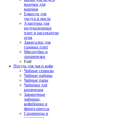
вазочки для
варенья
Емкости для
уксуса и масла
Адаптеры для
индукционных
плит и рассекатели
огня
Зажигалки для
газовых плит
Мясорубки и
лапшерезки
Ещё
Посуда для чая и кофе
Чайные сервизы
Чайные наборы
Чайные пары
Чайники для
кипячения
Заварочные
чайники,
кофейники и
френч-прессы
Сахарницы и