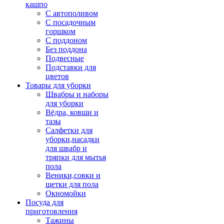
кашпо
С автополивом
С посадочным
горшком
С поддоном
Без поддона
Подвесные
Подставки для
цветов
Товары для уборки
Швабры и наборы
для уборки
Вёдра, ковши и
тазы
Салфетки для
уборки,насадки
для швабр и
тряпки для мытья
пола
Веники,совки и
щетки для пола
Окномойки
Посуда для
приготовления
Тажины