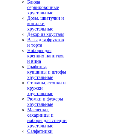
Блюда
сервировочные
хрустальные
Дозы, шкатулки и
копилки
хрустальные
Декор из хрусталя
Вазы для фруктов
и торта
Наборы для
крепких напитков
и вина
Графины,
кувшины и штофы
хрустальные
Стаканы, стопки и
кружки
хрустальные
Рюмки и фужеры
хрустальные
Масленки,
сахарницы и
наборы для специй
хрустальные
Салфетники