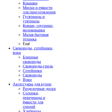
Крышки
Миски и емкости
для приготовления
Гусятницы и
утятницы
Ковши, соусники,
молоковарки
Малая бытовая
техника
Ещё
Сковороды, сотейники,
воки
Блинные
сковороды
Сковороды-гриль
Сотейники
Сковороды
Воки
Аксессуары для кухни
Разделочные доски
Солонки,
перечницы и
ёмкости для
специй
Хлебницы