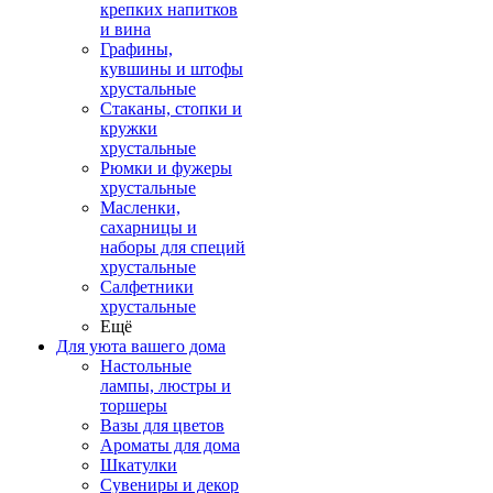
крепких напитков
и вина
Графины,
кувшины и штофы
хрустальные
Стаканы, стопки и
кружки
хрустальные
Рюмки и фужеры
хрустальные
Масленки,
сахарницы и
наборы для специй
хрустальные
Салфетники
хрустальные
Ещё
Для уюта вашего дома
Настольные
лампы, люстры и
торшеры
Вазы для цветов
Ароматы для дома
Шкатулки
Сувениры и декор