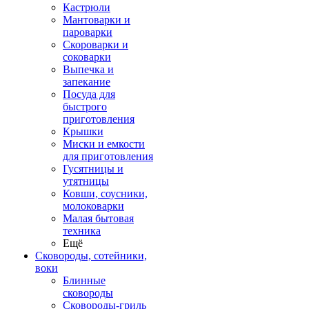
Кастрюли
Мантоварки и
пароварки
Скороварки и
соковарки
Выпечка и
запекание
Посуда для
быстрого
приготовления
Крышки
Миски и емкости
для приготовления
Гусятницы и
утятницы
Ковши, соусники,
молоковарки
Малая бытовая
техника
Ещё
Сковороды, сотейники,
воки
Блинные
сковороды
Сковороды-гриль