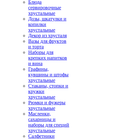
Блюда
сервировочные
хрустальные
Дозы, шкатулки и
копилки
хрустальные
Декор из хрусталя
Вазы для фруктов
и торта
Наборы для
крепких напитков
и вина
Графины,
кувшины и штофы
хрустальные
Стаканы, стопки и
кружки
хрустальные
Рюмки и фужеры
хрустальные
Масленки,
сахарницы и
наборы для специй
хрустальные
Салфетники