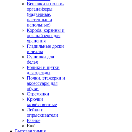
Вешалки и полки-
органайзеры
(надверные,
настенные и
напольные)
Короба, корзины и
органайзеры для
хранения
Гладильные доски
и чехлы
Сушилки для
белья
Ролики и щетки
для одежды
Полки, этажерки и
аксессуары для
обуви
Стремянки
Крючки
хозяйственные
Лейки и
опрыскиватели
Разное
Ещё
Бытовая химия