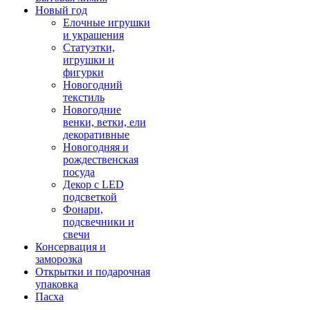
Новый год
Елочные игрушки
и украшения
Статуэтки,
игрушки и
фигурки
Новогодний
текстиль
Новогодние
венки, ветки, ели
декоративные
Новогодняя и
рождественская
посуда
Декор с LED
подсветкой
Фонари,
подсвечники и
свечи
Консервация и
заморозка
Открытки и подарочная
упаковка
Пасха