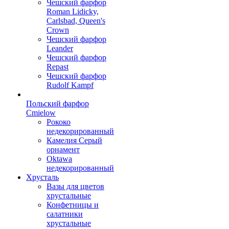
Чешский фарфор
Roman Lidicky,
Carlsbad, Queen's
Crown
Чешский фарфор
Leander
Чешский фарфор
Repast
Чешский фарфор
Rudolf Kampf
Польский фарфор
Сmielow
Рококо
недекорированный
Камелия Серый
орнамент
Oktawa
недекорированный
Хрусталь
Вазы для цветов
хрустальные
Конфетницы и
салатники
хрустальные