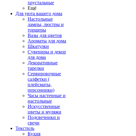
хрустальные
Ещё
Для уюта вашего дома
Настольные
лампы, люстры и
торшеры
Вазы для цветов
Ароматы для дома
Шкатулки
Сувениры и декор
для дома
Декоративные
тарелки
Сервировочные
салфетки (
плейсматы,
персонники)
Часы настенные и
настольные
Искусственные
цветы и муляжи
Подсвечники и
свечи
Текстиль
Кухня