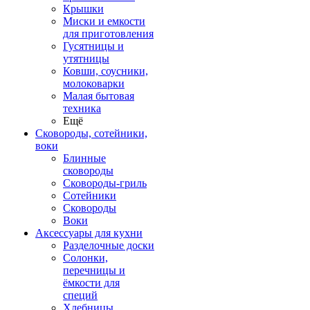
Крышки
Миски и емкости
для приготовления
Гусятницы и
утятницы
Ковши, соусники,
молоковарки
Малая бытовая
техника
Ещё
Сковороды, сотейники,
воки
Блинные
сковороды
Сковороды-гриль
Сотейники
Сковороды
Воки
Аксессуары для кухни
Разделочные доски
Солонки,
перечницы и
ёмкости для
специй
Хлебницы