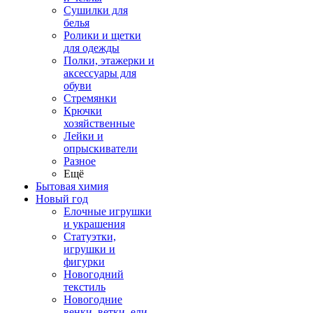
Сушилки для
белья
Ролики и щетки
для одежды
Полки, этажерки и
аксессуары для
обуви
Стремянки
Крючки
хозяйственные
Лейки и
опрыскиватели
Разное
Ещё
Бытовая химия
Новый год
Елочные игрушки
и украшения
Статуэтки,
игрушки и
фигурки
Новогодний
текстиль
Новогодние
венки, ветки, ели