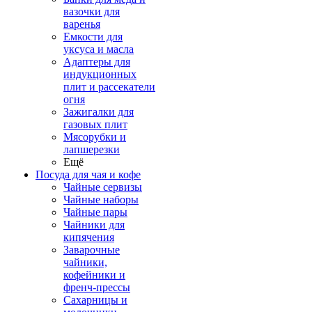
вазочки для
варенья
Емкости для
уксуса и масла
Адаптеры для
индукционных
плит и рассекатели
огня
Зажигалки для
газовых плит
Мясорубки и
лапшерезки
Ещё
Посуда для чая и кофе
Чайные сервизы
Чайные наборы
Чайные пары
Чайники для
кипячения
Заварочные
чайники,
кофейники и
френч-прессы
Сахарницы и