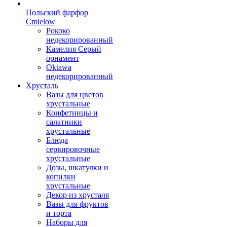
Польский фарфор
Сmielow
Рококо
недекорированный
Камелия Серый
орнамент
Oktawa
недекорированный
Хрусталь
Вазы для цветов
хрустальные
Конфетницы и
салатники
хрустальные
Блюда
сервировочные
хрустальные
Дозы, шкатулки и
копилки
хрустальные
Декор из хрусталя
Вазы для фруктов
и торта
Наборы для