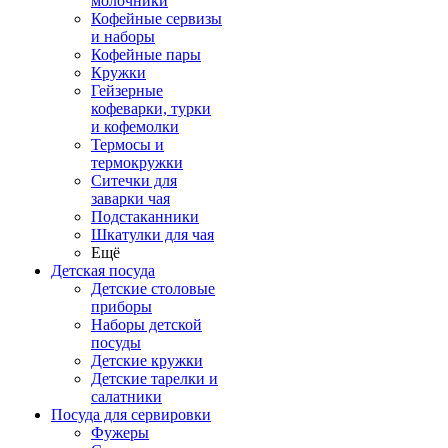
молочники
Кофейные сервизы
и наборы
Кофейные пары
Кружки
Гейзерные
кофеварки, турки
и кофемолки
Термосы и
термокружки
Ситечки для
заварки чая
Подстаканники
Шкатулки для чая
Ещё
Детская посуда
Детские столовые
приборы
Наборы детской
посуды
Детские кружки
Детские тарелки и
салатники
Посуда для сервировки
Фужеры