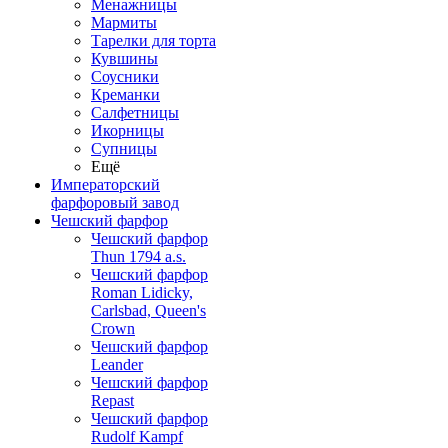
Менажницы
Мармиты
Тарелки для торта
Кувшины
Соусники
Креманки
Салфетницы
Икорницы
Супницы
Ещё
Императорский
фарфоровый завод
Чешский фарфор
Чешский фарфор
Thun 1794 a.s.
Чешский фарфор
Roman Lidicky,
Carlsbad, Queen's
Crown
Чешский фарфор
Leander
Чешский фарфор
Repast
Чешский фарфор
Rudolf Kampf