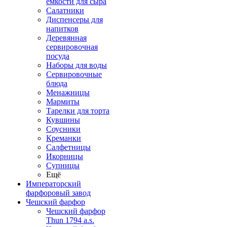
емкости для сыра
Салатники
Диспенсеры для
напитков
Деревянная
сервировочная
посуда
Наборы для воды
Сервировочные
блюда
Менажницы
Мармиты
Тарелки для торта
Кувшины
Соусники
Креманки
Салфетницы
Икорницы
Супницы
Ещё
Императорский
фарфоровый завод
Чешский фарфор
Чешский фарфор
Thun 1794 a.s.