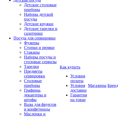
Детская посуда
Детские столовые
приборы
Наборы детской
посуды
Детские кружки
Детские тарелки и
салатники
Посуда для сервировки
Фужеры
Стопки и рюмки
Стаканы
Наборы посуды и
столовые сервизы
Тарелки
Как купить
Предметы
сервировки
Условия
Столовые
оплаты
приборы
Условия
Магазины
Брен
Графины,
доставки
декантеры и
Гарантия
штофы
на товар
Вазы для фруктов
и конфетницы
Масленки и