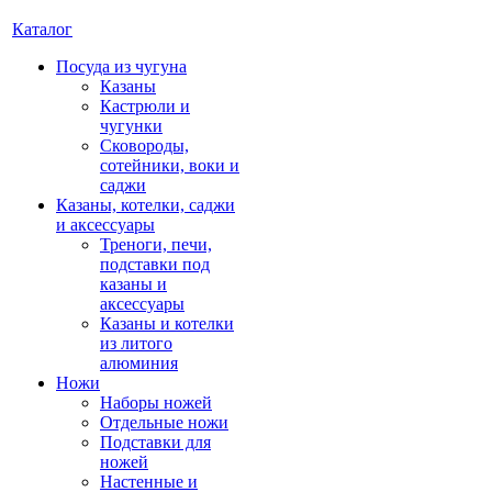
Каталог
Посуда из чугуна
Казаны
Кастрюли и
чугунки
Сковороды,
сотейники, воки и
саджи
Казаны, котелки, саджи
и аксессуары
Треноги, печи,
подставки под
казаны и
аксессуары
Казаны и котелки
из литого
алюминия
Ножи
Наборы ножей
Отдельные ножи
Подставки для
ножей
Настенные и