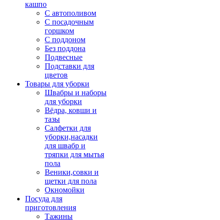
кашпо
С автополивом
С посадочным
горшком
С поддоном
Без поддона
Подвесные
Подставки для
цветов
Товары для уборки
Швабры и наборы
для уборки
Вёдра, ковши и
тазы
Салфетки для
уборки,насадки
для швабр и
тряпки для мытья
пола
Веники,совки и
щетки для пола
Окномойки
Посуда для
приготовления
Тажины