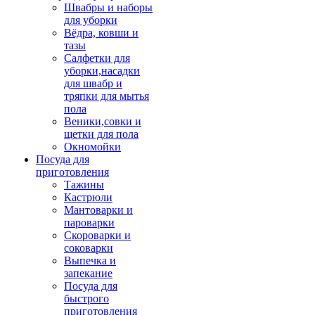
Швабры и наборы
для уборки
Вёдра, ковши и
тазы
Салфетки для
уборки,насадки
для швабр и
тряпки для мытья
пола
Веники,совки и
щетки для пола
Окномойки
Посуда для
приготовления
Тажины
Кастрюли
Мантоварки и
пароварки
Скороварки и
соковарки
Выпечка и
запекание
Посуда для
быстрого
приготовления