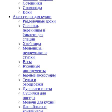
Сотейники
Сковороды
Воки
Аксессуары для кухни
Разделочные доски
Солонки,
перечницы и
ёмкости для
специй
Хлебницы
Мельницы.
перцемолки и
ступки
Весы
Кухонные
инструменты
Барные аксессуары
Терки и
овощерезки
Дуршлаги и сита
Сушилки для
посуды
Мелочи для кухни
Ланч-боксы и
контейнеры