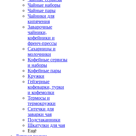
Чайные наборы
Чайные пары
Чайники для
кипячения
Заварочные
чайники,
кофейники и
френч-прессы
Сахарницы и
молочники
Кофейные сервизы
и наборы
Кофейные пары
Кружки
Гейзерные
кофеварки, турки
и кофемолки
Термосы и
термокружки
Ситечки для
заварки чая
Подстаканники
Шкатулки для чая
Ещё