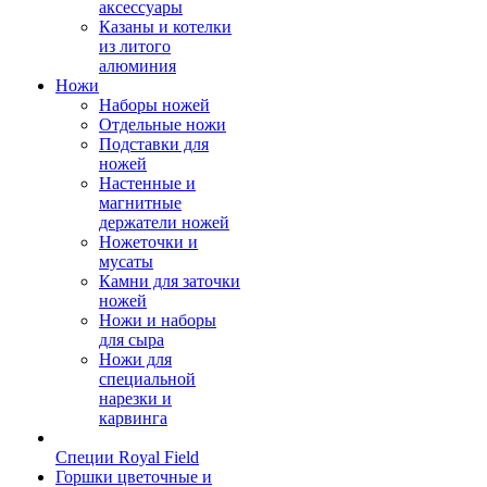
аксессуары
Казаны и котелки
из литого
алюминия
Ножи
Наборы ножей
Отдельные ножи
Подставки для
ножей
Настенные и
магнитные
держатели ножей
Ножеточки и
мусаты
Камни для заточки
ножей
Ножи и наборы
для сыра
Ножи для
специальной
нарезки и
карвинга
Специи Royal Field
Горшки цветочные и