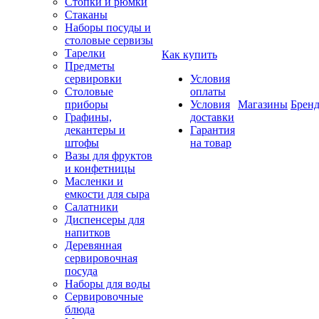
Стопки и рюмки
Стаканы
Наборы посуды и
столовые сервизы
Тарелки
Как купить
Предметы
сервировки
Условия
Столовые
оплаты
приборы
Условия
Магазины
Брен
Графины,
доставки
декантеры и
Гарантия
штофы
на товар
Вазы для фруктов
и конфетницы
Масленки и
емкости для сыра
Салатники
Диспенсеры для
напитков
Деревянная
сервировочная
посуда
Наборы для воды
Сервировочные
блюда