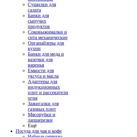
Сушилки для
салата
Банки для
сыпучих
продуктов
Соковыжималки и
сита механические
Органайзеры для
кухни
Банки для меда и
вазочки для
варенья
Емкости для
уксуса и масла
Адаптеры для
индукционных
плит и рассекатели
огня
Зажигалки для
газовых плит
Мясорубки и
лапшерезки
Ещё
Посуда для чая и кофе
Чайные сервизы