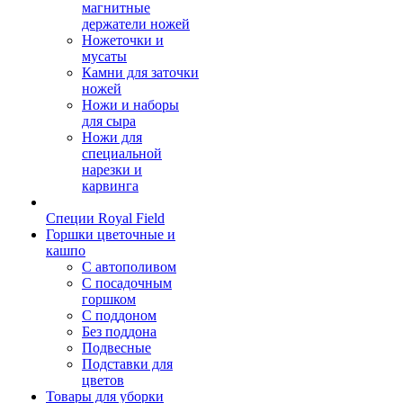
магнитные
держатели ножей
Ножеточки и
мусаты
Камни для заточки
ножей
Ножи и наборы
для сыра
Ножи для
специальной
нарезки и
карвинга
Специи Royal Field
Горшки цветочные и
кашпо
С автополивом
С посадочным
горшком
С поддоном
Без поддона
Подвесные
Подставки для
цветов
Товары для уборки