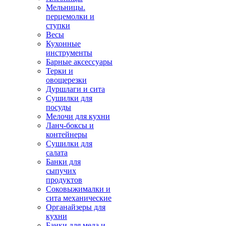
Мельницы.
перцемолки и
ступки
Весы
Кухонные
инструменты
Барные аксессуары
Терки и
овощерезки
Дуршлаги и сита
Сушилки для
посуды
Мелочи для кухни
Ланч-боксы и
контейнеры
Сушилки для
салата
Банки для
сыпучих
продуктов
Соковыжималки и
сита механические
Органайзеры для
кухни
Банки для меда и