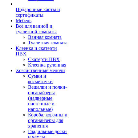
Подарочные карты и
сертификаты
Мебель
Всё для ванной и
туалетной комнаты
Ванная комната
Туалетная комната
Клеенка и скатерти
ПВХ
Скатерти ПВХ
Клеенка рулонная
Хозяйственные мелочи
Сумки и
косметички
Вешалки и полки-
органайзеры
(надверные,
настенные и
напольные)
Короба, корзины и
органайзеры для
хранения
Гладильные доски
и чехлы