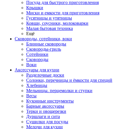
Посуда для быстрого приготовления
Крышки
Миски и емкости для приготовления
Гусятницы и утятницы
Ковши, соусники, молоковарки
Малая бытовая техника
Ещё
Сковороды, сотейники, воки
Блинные сковороды
Сковороды-гриль
Сотейники
Сковороды
Воки
Аксессуары для кухни
Разделочные доски
Солонки, перечницы и ёмкости для специй
Хлебницы
Мельницы. перцемолки и ступки
Весы
Кухонные инструменты
Барные аксессуары
Терки и овощерезки
Дуршлаги и сита
Сушилки для посуды
Мелочи для кухни