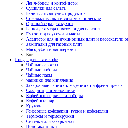
Ланч-боксы и контейнеры
Сушилки для салата
Банки для сыпучих продуктов
Соковыжималки и сита механические
Органайзеры для кухни
Банки для меда и вазочки для варенья
Емкости для уксуса и масла
Адаптеры для индукционных плит и рассекатели о
Зажигалки для газовых плит
Мясорубки и лапшерезки
Ещё
Посуда для чая и кофе
Чайные сервизы
Чайные наборы
Чайные пары
Чайники для кипячения
Заварочные чайники, кофейники и френч-прессы
Сахарницы и молочники
Кофейные сервизы и наборы
Кофейные пары
Кружки
Гейзерные кофеварки, турки и кофемолки
Термосы и термокружки
Ситечки для заварки чая
Подстаканники