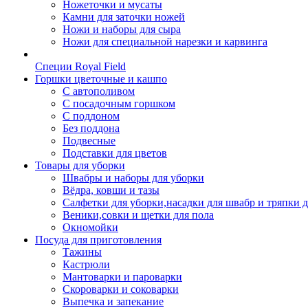
Ножеточки и мусаты
Камни для заточки ножей
Ножи и наборы для сыра
Ножи для специальной нарезки и карвинга
Специи Royal Field
Горшки цветочные и кашпо
С автополивом
С посадочным горшком
С поддоном
Без поддона
Подвесные
Подставки для цветов
Товары для уборки
Швабры и наборы для уборки
Вёдра, ковши и тазы
Салфетки для уборки,насадки для швабр и тряпки 
Веники,совки и щетки для пола
Окномойки
Посуда для приготовления
Тажины
Кастрюли
Мантоварки и пароварки
Скороварки и соковарки
Выпечка и запекание