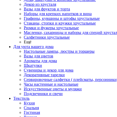
Декор из хрусталя
Вазы для фруктов и торта
Наборы для крепких напитков и вина
Графины, кувшины и штофы хрустальные
Стаканы, стопки и кружки хрустальные
Рюмки и фужеры хрустальные
Масленки, сахарницы и наборы для специй хруста
Салфетники хрустальные
Ещё
Для уюта вашего дома
Настольные лампы, люстры и торшеры
Вазы для цветов
Ароматы для дома
Шкатулки
Сувениры и декор для дома
Декоративные тарелки
Сервировочные салфетки ( плейсматы, персонники
Часы настенные и настольные
Искусственные цветы и муляжи
Подсвечники и свечи
Текстиль
Кухня
Спальня
Гостиная