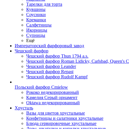
Тарелки для торта
Кувшины
Соусники
Креманки
Салфетницы
Икорницы
Супницы
Ещё
Императорский фарфоровый завод
Чешский фарфор
Чешский фарфор Thun 1794 a.s.
Чешский фарфор Roman Lidicky, Carlsbad, Queen's 
Чешский фарфор Leander
Чешский фарфор Repast
Чешский фарфор Rudolf Kampf
Польский фарфор Сmielow
Рококо недекорированный
Камелия Серый орнамент
Oktawa недекорированный
Хрусталь
Вазы для цветов хрустальные
Конфетницы и салатники хрустальные
Блюда сервировочные хрустальные
Дозы, шкатулки и копилки хрустальные