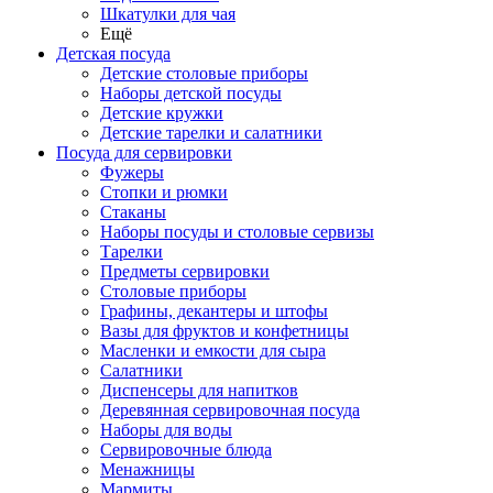
Шкатулки для чая
Ещё
Детская посуда
Детские столовые приборы
Наборы детской посуды
Детские кружки
Детские тарелки и салатники
Посуда для сервировки
Фужеры
Стопки и рюмки
Стаканы
Наборы посуды и столовые сервизы
Тарелки
Предметы сервировки
Столовые приборы
Графины, декантеры и штофы
Вазы для фруктов и конфетницы
Масленки и емкости для сыра
Салатники
Диспенсеры для напитков
Деревянная сервировочная посуда
Наборы для воды
Сервировочные блюда
Менажницы
Мармиты